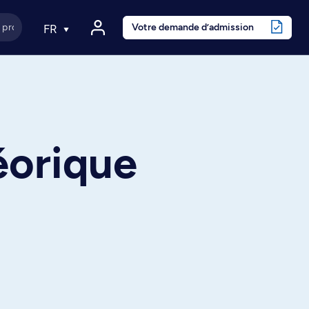
Votre demande d’admission
FR
éorique