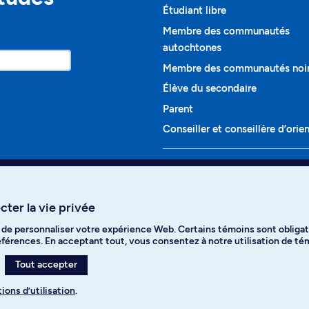
Étudiant libre
Membre des communautés
autochtones
Membre des communautés noi
Élève du secondaire
Parent
Conseiller et conseillère d’orie
Programmes et cours
Liste complète des cours
ter la vie privée
Voir tous les programmes
t de personnaliser votre expérience Web. Certains témoins sont obligat
ikTok
YouTube
Spotify
références. En acceptant tout, vous consentez à notre utilisation de t
Tout accepter
ions d’utilisation
.
s des témoins