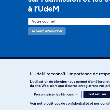
à l’UdeM
Je veux m'abonner
L’UdeM reconnaît l’importance de respec
L’utilisation de témoins nous permet d’améliorer e
Facebook
Instagram
T
du site Web, alors que d’autres enregistrent vos p
Tout refuser
Personnaliser les témoins
>
Voir notre
politique de confidentialité
et nos
condit
Politique de confidentialité
Paramètre