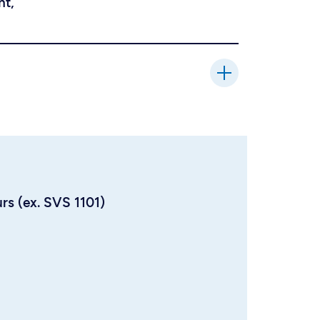
nt,
urs (ex. SVS 1101)