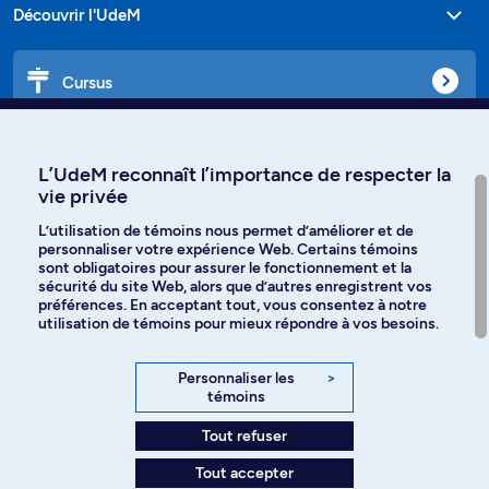
Découvrir l'UdeM
Cursus
Affiniti
L’UdeM reconnaît l’importance de respecter la
vie privée
L’utilisation de témoins nous permet d’améliorer et de
personnaliser votre expérience Web. Certains témoins
Langues
sont obligatoires pour assurer le fonctionnement et la
sécurité du site Web, alors que d’autres enregistrent vos
préférences. En acceptant tout, vous consentez à notre
Facebook
Instagram
utilisation de témoins pour mieux répondre à vos besoins.
TikTok
YouTube
Personnaliser les
>
témoins
Spotify
Tout refuser
Tout accepter