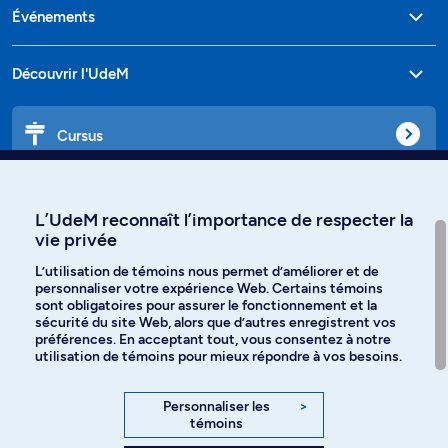
Événements
Découvrir l'UdeM
Cursus
Affiniti
L’UdeM reconnaît l’importance de respecter la
vie privée
L’utilisation de témoins nous permet d’améliorer et de
personnaliser votre expérience Web. Certains témoins
Langues
sont obligatoires pour assurer le fonctionnement et la
sécurité du site Web, alors que d’autres enregistrent vos
préférences. En acceptant tout, vous consentez à notre
Facebook
Instagram
utilisation de témoins pour mieux répondre à vos besoins.
TikTok
YouTube
Personnaliser les
>
témoins
Spotify