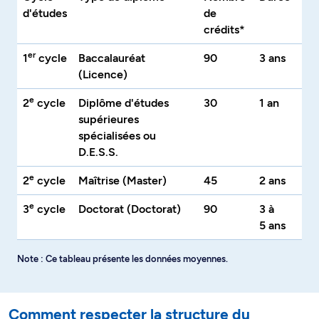
d'études
de
crédits*
er
1
cycle
Baccalauréat
90
3 ans
(Licence)
e
2
cycle
Diplôme d'études
30
1 an
supérieures
spécialisées ou
D.E.S.S.
e
2
cycle
Maîtrise (Master)
45
2 ans
e
3
cycle
Doctorat (Doctorat)
90
3 à
5 ans
Note : Ce tableau présente les données moyennes.
Comment respecter la structure du