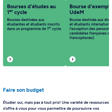
Bourses d'études au
Bourse d'exempt
er
1
cycle
UdeM
Bourses destinées aux
Bourse destinée aux étud
étudiantes et étudiants inscrits
et étudiants internationa
er
dans un programme de 1
cycle
l’exception des personne
candidates françaises ou
francophones)
Faire son budget
Étudier oui, mais pas à tout prix! Une variété de ressources
s’offre à vous pour vous permettre de poursuivre vos