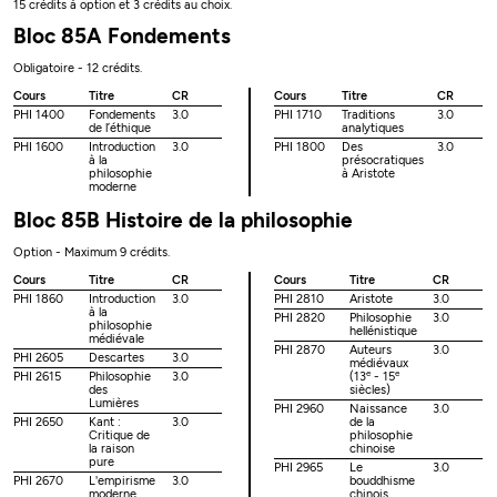
15 crédits à option et 3 crédits au choix.
Bloc 85A Fondements
Obligatoire - 12 crédits.
Cours
Titre
CR
Cours
Titre
CR
PHI 1400
Fondements
3.0
PHI 1710
Traditions
3.0
de l’éthique
analytiques
PHI 1600
Introduction
3.0
PHI 1800
Des
3.0
à la
présocratiques
philosophie
à Aristote
moderne
Bloc 85B Histoire de la philosophie
Option - Maximum 9 crédits.
Cours
Titre
CR
Cours
Titre
CR
PHI 1860
Introduction
3.0
PHI 2810
Aristote
3.0
à la
PHI 2820
Philosophie
3.0
philosophie
hellénistique
médiévale
PHI 2870
Auteurs
3.0
PHI 2605
Descartes
3.0
médiévaux
e
e
PHI 2615
Philosophie
3.0
(13
- 15
des
siècles)
Lumières
PHI 2960
Naissance
3.0
PHI 2650
Kant :
3.0
de la
Critique de
philosophie
la raison
chinoise
pure
PHI 2965
Le
3.0
PHI 2670
L'empirisme
3.0
bouddhisme
moderne
chinois