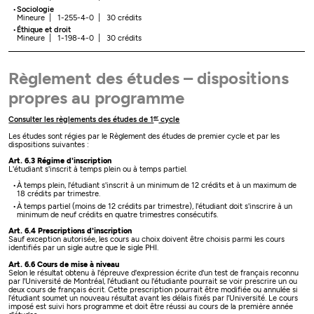
Sociologie
Mineure | 1-255-4-0 | 30 crédits
Éthique et droit
Mineure | 1-198-4-0 | 30 crédits
Règlement des études – dispositions
propres au programme
er
Consulter les règlements des études de 1
cycle
Les études sont régies par le Règlement des études de premier cycle et par les
dispositions suivantes :
Art. 6.3 Régime d'inscription
L'étudiant s'inscrit à temps plein ou à temps partiel.
À temps plein, l'étudiant s'inscrit à un minimum de 12 crédits et à un maximum de
18 crédits par trimestre.
À temps partiel (moins de 12 crédits par trimestre), l'étudiant doit s'inscrire à un
minimum de neuf crédits en quatre trimestres consécutifs.
Art. 6.4 Prescriptions d'inscription
Sauf exception autorisée, les cours au choix doivent être choisis parmi les cours
identifiés par un sigle autre que le sigle PHI.
Art. 6.6 Cours de mise à niveau
Selon le résultat obtenu à l'épreuve d'expression écrite d'un test de français reconnu
par l'Université de Montréal, l'étudiant ou l'étudiante pourrait se voir prescrire un ou
deux cours de français écrit. Cette prescription pourrait être modifiée ou annulée si
l'étudiant soumet un nouveau résultat avant les délais fixés par l'Université. Le cours
imposé est suivi hors programme et doit être réussi au cours de la première année