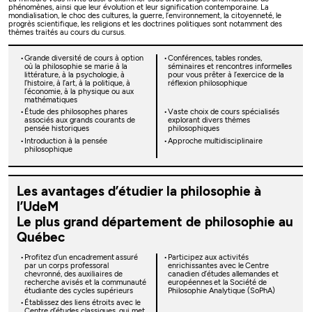
phénomènes, ainsi que leur évolution et leur signification contemporaine. La
mondialisation, le choc des cultures, la guerre, l’environnement, la citoyenneté, le
progrès scientifique, les religions et les doctrines politiques sont notamment des
thèmes traités au cours du cursus.
Grande diversité de cours à option
Conférences, tables rondes,
où la philosophie se marie à la
séminaires et rencontres informelles
littérature, à la psychologie, à
pour vous prêter à l’exercice de la
l’histoire, à l’art, à la politique, à
réflexion philosophique
l’économie, à la physique ou aux
mathématiques
Étude des philosophes phares
Vaste choix de cours spécialisés
associés aux grands courants de
explorant divers thèmes
pensée historiques
philosophiques
Introduction à la pensée
Approche multidisciplinaire
philosophique
Les avantages d’étudier la philosophie à
l’UdeM
Le plus grand département de philosophie au
Québec
Profitez d’un encadrement assuré
Participez aux activités
par un corps professoral
enrichissantes avec le Centre
chevronné, des auxiliaires de
canadien d’études allemandes et
recherche avisés et la communauté
européennes et la Société de
étudiante des cycles supérieurs
Philosophie Analytique (SoPhA)
Établissez des liens étroits avec le
Centre d’études classiques, qui met