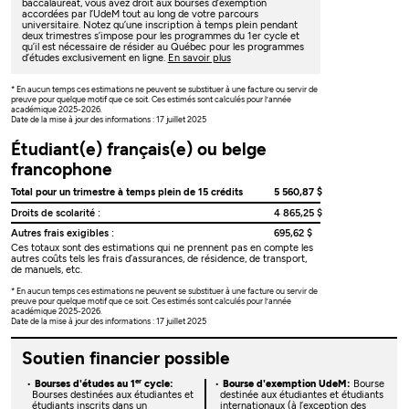
baccalauréat, vous avez droit aux bourses d’exemption
accordées par l’UdeM tout au long de votre parcours
universitaire. Notez qu’une inscription à temps plein pendant
deux trimestres s’impose pour les programmes du 1er cycle et
qu’il est nécessaire de résider au Québec pour les programmes
d’études exclusivement en ligne.
En savoir plus
* En aucun temps ces estimations ne peuvent se substituer à une facture ou servir de
preuve pour quelque motif que ce soit. Ces estimés sont calculés pour l’année
académique 2025-2026.
Date de la mise à jour des informations : 17 juillet 2025
Étudiant(e) français(e) ou belge
francophone
Total pour un trimestre à temps plein de 15 crédits
5 560,87 $
Droits de scolarité :
4 865,25 $
Autres frais exigibles :
695,62 $
Ces totaux sont des estimations qui ne prennent pas en compte les
autres coûts tels les frais d’assurances, de résidence, de transport,
de manuels, etc.
* En aucun temps ces estimations ne peuvent se substituer à une facture ou servir de
preuve pour quelque motif que ce soit. Ces estimés sont calculés pour l’année
académique 2025-2026.
Date de la mise à jour des informations : 17 juillet 2025
Soutien financier possible
er
Bourses d'études au 1
cycle:
Bourse d'exemption UdeM:
Bourse
Bourses destinées aux étudiantes et
destinée aux étudiantes et étudiants
étudiants inscrits dans un
internationaux (à l’exception des