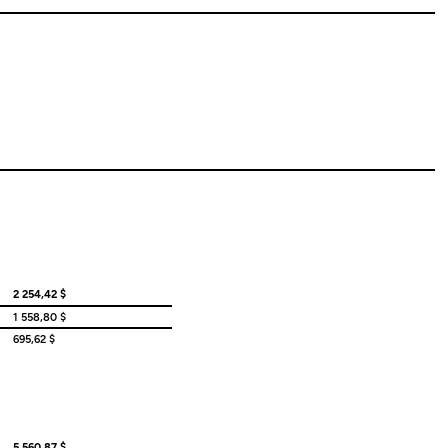
2 254,42 $
1 558,80 $
695,62 $
5 560,87 $