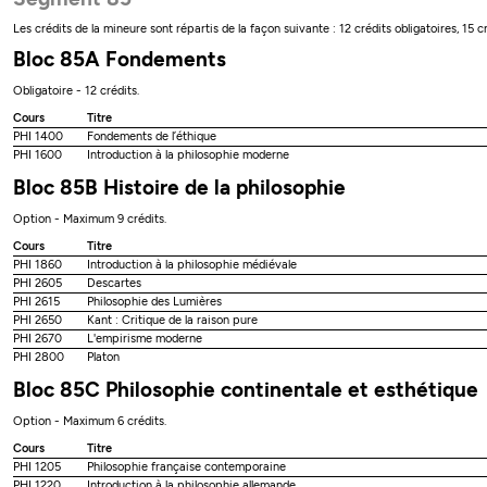
Les crédits de la mineure sont répartis de la façon suivante : 12 crédits obligatoires, 15 c
Bloc 85A Fondements
Obligatoire - 12 crédits.
Cours
Titre
PHI 1400
Fondements de l’éthique
PHI 1600
Introduction à la philosophie moderne
Bloc 85B Histoire de la philosophie
Option - Maximum 9 crédits.
Cours
Titre
PHI 1860
Introduction à la philosophie médiévale
PHI 2605
Descartes
PHI 2615
Philosophie des Lumières
PHI 2650
Kant : Critique de la raison pure
PHI 2670
L'empirisme moderne
PHI 2800
Platon
Bloc 85C Philosophie continentale et esthétique
Option - Maximum 6 crédits.
Cours
Titre
PHI 1205
Philosophie française contemporaine
PHI 1220
Introduction à la philosophie allemande