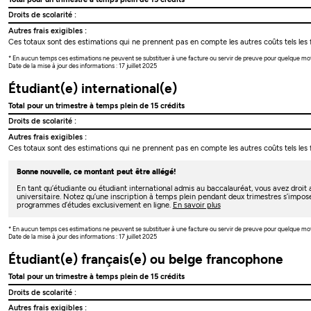
Droits de scolarité :
Autres frais exigibles :
Ces totaux sont des estimations qui ne prennent pas en compte les autres coûts tels les f
* En aucun temps ces estimations ne peuvent se substituer à une facture ou servir de preuve pour quelque mo
Date de la mise à jour des informations : 17 juillet 2025
Étudiant(e) international(e)
Total pour un trimestre à temps plein de 15 crédits
Droits de scolarité :
Autres frais exigibles :
Ces totaux sont des estimations qui ne prennent pas en compte les autres coûts tels les f
Bonne nouvelle, ce montant peut être allégé!
En tant qu’étudiante ou étudiant international admis au baccalauréat, vous avez droi
universitaire. Notez qu’une inscription à temps plein pendant deux trimestres s’impos
programmes d’études exclusivement en ligne.
En savoir plus
* En aucun temps ces estimations ne peuvent se substituer à une facture ou servir de preuve pour quelque mo
Date de la mise à jour des informations : 17 juillet 2025
Étudiant(e) français(e) ou belge francophone
Total pour un trimestre à temps plein de 15 crédits
Droits de scolarité :
Autres frais exigibles :