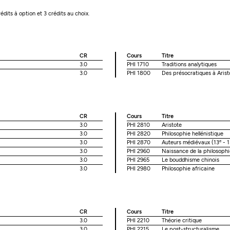
rédits à option et 3 crédits au choix.
CR
Cours
Titre
3.0
PHI 1710
Traditions analytiques
3.0
PHI 1800
Des présocratiques à Arist
CR
Cours
Titre
3.0
PHI 2810
Aristote
3.0
PHI 2820
Philosophie hellénistique
e
3.0
PHI 2870
Auteurs médiévaux (13
- 1
3.0
PHI 2960
Naissance de la philosophi
3.0
PHI 2965
Le bouddhisme chinois
3.0
PHI 2980
Philosophie africaine
CR
Cours
Titre
3.0
PHI 2210
Théorie critique
3.0
PHI 2215
Le post-structuralisme