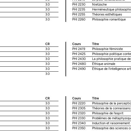
3.0
PHI 2230
Nietzsche
3.0
PHI 2235
Herméneutique philosophi
3.0
PHI 2255
Théories esthétiques
3.0
PHI 2260
Philosophie romantique
CR
Cours
Titre
3.0
PHI 2419
Philosophie féministe
3.0
PHI 2425
Philosophie politique con
3.0
PHI 2430
La philosophie pratique de
3.0
PHI 2480
Éthique animale
3.0
PHI 2490
Éthique de l'intelligence arti
3.0
CR
Cours
Titre
3.0
PHI 2220
Philosophie de la percepti
3.0
PHI 2305
Théories de la connaissanc
3.0
PHI 2320
Philosophie de l'esprit
3.0
PHI 2330
Problèmes de métaphysiqu
3.0
PHI 2340
Induction et raisonnement 
3.0
PHI 2350
Philosophie des sciences c