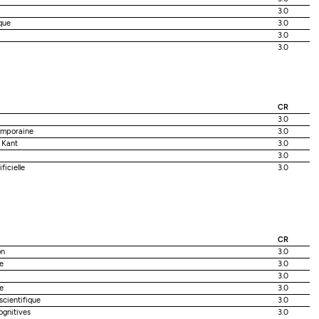
3.0
que
3.0
3.0
3.0
CR
3.0
temporaine
3.0
 Kant
3.0
3.0
ficielle
3.0
CR
on
3.0
e
3.0
3.0
e
3.0
scientifique
3.0
ognitives
3.0