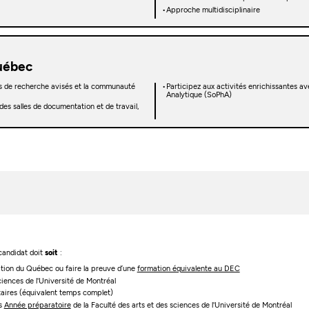
Approche multidisciplinaire
uébec
es de recherche avisés et la communauté
Participez aux activités enrichissantes a
Analytique (SoPhA)
 des salles de documentation et de travail,
 candidat doit
soit
:
cation du Québec ou faire la preuve d’une
formation équivalente au DEC
ciences de l'Université de Montréal
itaires (équivalent temps complet)
es
Année préparatoire
de la Faculté des arts et des sciences de l'Université de Montréal