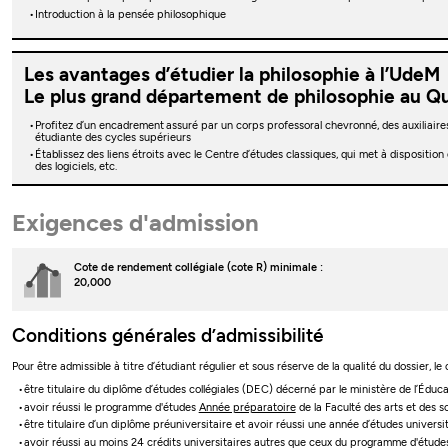
Introduction à la pensée philosophique
Les avantages d’étudier la philosophie à l’UdeM
Le plus grand département de philosophie au Q
Profitez d’un encadrement assuré par un corps professoral chevronné, des auxiliair
étudiante des cycles supérieurs
Établissez des liens étroits avec le Centre d’études classiques, qui met à disposition
des logiciels, etc.
Exigences d'admission
Cote de rendement collégiale (cote R) minimale :
20,000
Conditions générales d’admissibilité
Pour être admissible à titre d’étudiant régulier et sous réserve de la qualité du dossier, le
être titulaire du diplôme d’études collégiales (DEC) décerné par le ministère de l’Édu
avoir réussi le programme d'études
Année préparatoire
de la Faculté des arts et des s
être titulaire d’un diplôme préuniversitaire et avoir réussi une année d’études univers
avoir réussi au moins 24 crédits universitaires autres que ceux du programme d'étud