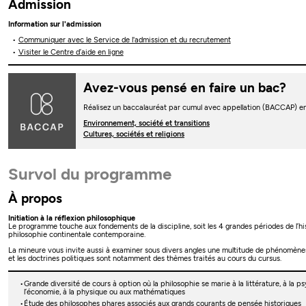
Admission
Information sur l'admission
Communiquer avec le Service de l'admission et du recrutement
Visiter le Centre d’aide en ligne
Avez-vous pensé en faire un bac?
Réalisez un baccalauréat par cumul avec appellation (BACCAP) e
Environnement, société et transitions
Cultures, sociétés et religions
Survol du programme
À propos
Initiation à la réflexion philosophique
Le programme touche aux fondements de la discipline, soit les 4 grandes périodes de l’hi
philosophie continentale contemporaine.
La mineure vous invite aussi à examiner sous divers angles une multitude de phénomènes, ai
et les doctrines politiques sont notamment des thèmes traités au cours du cursus.
Grande diversité de cours à option où la philosophie se marie à la littérature, à la psycho
l’économie, à la physique ou aux mathématiques
Étude des philosophes phares associés aux grands courants de pensée historiques