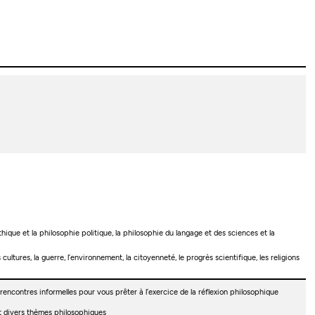
que et la philosophie politique, la philosophie du langage et des sciences et la
tures, la guerre, l’environnement, la citoyenneté, le progrès scientifique, les religions
rencontres informelles pour vous prêter à l’exercice de la réflexion philosophique
t divers thèmes philosophiques