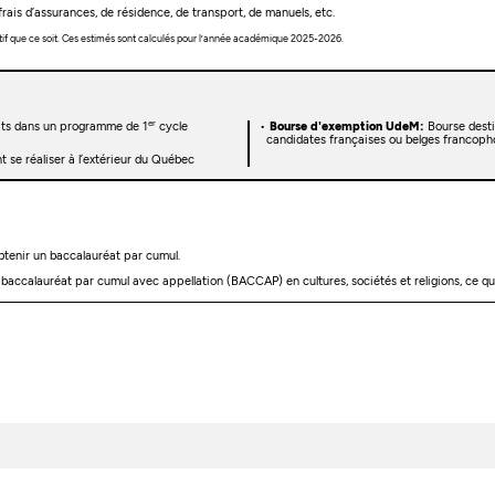
rais d’assurances, de résidence, de transport, de manuels, etc.
tif que ce soit. Ces estimés sont calculés pour l’année académique 2025-2026.
er
rits dans un programme de 1
cycle
Bourse d'exemption UdeM:
Bourse desti
candidates françaises ou belges francoph
 se réaliser à l’extérieur du Québec
tenir un baccalauréat par cumul.
ccalauréat par cumul avec appellation (BACCAP) en cultures, sociétés et religions, ce qui 