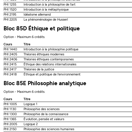
PHI 1255
Introduction à la philosophie de l'art
PHI 1520
Introduction à la métaphysique
PHI 2195
Idéalisme allemand
PHI 2205
La phénoménologie de Husserl
Bloc 85D Éthique et politique
Option - Maximum 6 crédits.
Cours
Titre
PHI 1440
Introduction à la philosophie politique
PHI 2405
Théories éthiques modernes
PHI 2406
Théories éthiques contemporaines
PHI 2415
Éthique des relations internationales
PHI 2417
Théories de la justice
PHI 2418
Éthique et politique de l'environnement
Bloc 85E Philosophie analytique
Option - Maximum 6 crédits.
Cours
Titre
PHI 1005
Logique 1
PHI 1130
Philosophie des sciences
PHI 1300
Philosophie de la connaissance
PHI 1365
Évolution, pensée et valeurs
PHI 2005
Logique 2
PHI 2150
Philosophie des sciences humaines