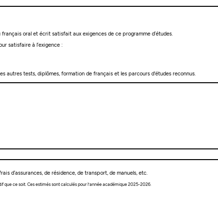
français oral et écrit satisfait aux exigences de ce programme d’études.
ur satisfaire à l’exigence :
les autres tests, diplômes, formation de français et les parcours d'études reconnus.
rais d’assurances, de résidence, de transport, de manuels, etc.
tif que ce soit. Ces estimés sont calculés pour l’année académique 2025-2026.