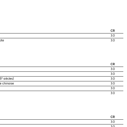
CR
3.0
ote
3.0
CR
3.0
3.0
e
5
siècles)
3.0
e chinoise
3.0
3.0
3.0
CR
3.0
3.0