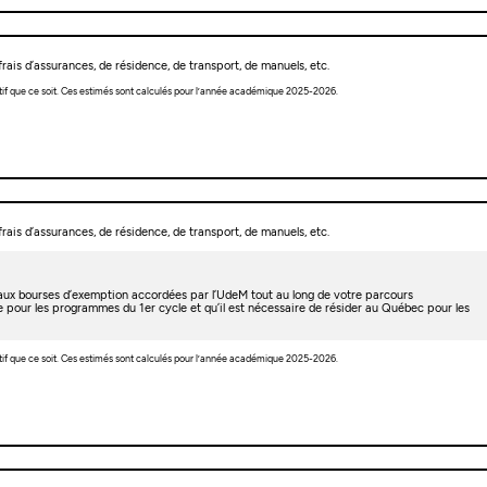
rais d’assurances, de résidence, de transport, de manuels, etc.
tif que ce soit. Ces estimés sont calculés pour l’année académique 2025-2026.
rais d’assurances, de résidence, de transport, de manuels, etc.
t aux bourses d’exemption accordées par l’UdeM tout au long de votre parcours
e pour les programmes du 1er cycle et qu’il est nécessaire de résider au Québec pour les
tif que ce soit. Ces estimés sont calculés pour l’année académique 2025-2026.