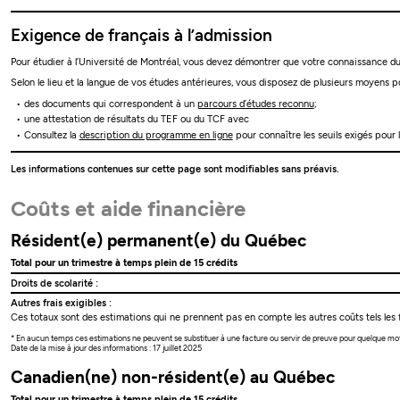
Exigence de français à l’admission
Pour étudier à l’Université de Montréal, vous devez démontrer que votre connaissance du 
Selon le lieu et la langue de vos études antérieures, vous disposez de plusieurs moyens po
des documents qui correspondent à un
parcours d’études reconnu
;
une attestation de résultats du TEF ou du TCF avec
Consultez la
description du programme en ligne
pour connaître les seuils exigés pour 
Les informations contenues sur cette page sont modifiables sans préavis.
Coûts et aide financière
Résident(e) permanent(e) du Québec
Total pour un trimestre à temps plein de 15 crédits
Droits de scolarité :
Autres frais exigibles :
Ces totaux sont des estimations qui ne prennent pas en compte les autres coûts tels les f
* En aucun temps ces estimations ne peuvent se substituer à une facture ou servir de preuve pour quelque mo
Date de la mise à jour des informations : 17 juillet 2025
Canadien(ne) non-résident(e) au Québec
Total pour un trimestre à temps plein de 15 crédits