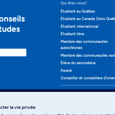
Qui êtes-vous?
Étudiant au Québec
onseils
Étudiant au Canada (hors Qué
études
Étudiant international
Étudiant libre
Membre des communautés
autochtones
Membre des communautés noi
Élève du secondaire
Parent
Conseiller et conseillère d’orie
Programmes et cours
Liste complète des cours
ter la vie privée
Voir tous les programmes