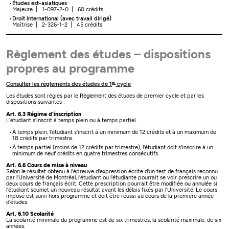
Études est-asiatiques
Majeure | 1-097-2-0 | 60 crédits
Droit international (avec travail dirigé)
Maîtrise | 2-326-1-2 | 45 crédits
Règlement des études – dispositions
propres au programme
er
Consulter les règlements des études de 1
cycle
Les études sont régies par le Règlement des études de premier cycle et par les
dispositions suivantes :
Art. 6.3 Régime d'inscription
L'étudiant s'inscrit à temps plein ou à temps partiel.
À temps plein, l'étudiant s'inscrit à un minimum de 12 crédits et à un maximum de
18 crédits par trimestre.
À temps partiel (moins de 12 crédits par trimestre), l'étudiant doit s'inscrire à un
minimum de neuf crédits en quatre trimestres consécutifs.
Art. 6.6 Cours de mise à niveau
Selon le résultat obtenu à l'épreuve d'expression écrite d'un test de français reconnu
par l'Université de Montréal, l'étudiant ou l'étudiante pourrait se voir prescrire un ou
deux cours de français écrit. Cette prescription pourrait être modifiée ou annulée si
l'étudiant soumet un nouveau résultat avant les délais fixés par l'Université. Le cours
imposé est suivi hors programme et doit être réussi au cours de la première année
d'études.
Art. 6.10 Scolarité
La scolarité minimale du programme est de six trimestres, la scolarité maximale, de six
années.