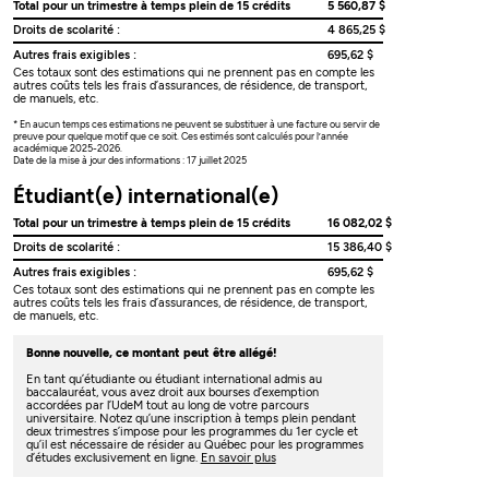
Total pour un trimestre à temps plein de 15 crédits
5 560,87 $
Droits de scolarité :
4 865,25 $
Autres frais exigibles :
695,62 $
Ces totaux sont des estimations qui ne prennent pas en compte les
autres coûts tels les frais d’assurances, de résidence, de transport,
de manuels, etc.
* En aucun temps ces estimations ne peuvent se substituer à une facture ou servir de
preuve pour quelque motif que ce soit. Ces estimés sont calculés pour l’année
académique 2025-2026.
Date de la mise à jour des informations : 17 juillet 2025
Étudiant(e) international(e)
Total pour un trimestre à temps plein de 15 crédits
16 082,02 $
Droits de scolarité :
15 386,40 $
Autres frais exigibles :
695,62 $
Ces totaux sont des estimations qui ne prennent pas en compte les
autres coûts tels les frais d’assurances, de résidence, de transport,
de manuels, etc.
Bonne nouvelle, ce montant peut être allégé!
En tant qu’étudiante ou étudiant international admis au
baccalauréat, vous avez droit aux bourses d’exemption
accordées par l’UdeM tout au long de votre parcours
universitaire. Notez qu’une inscription à temps plein pendant
deux trimestres s’impose pour les programmes du 1er cycle et
qu’il est nécessaire de résider au Québec pour les programmes
d’études exclusivement en ligne.
En savoir plus