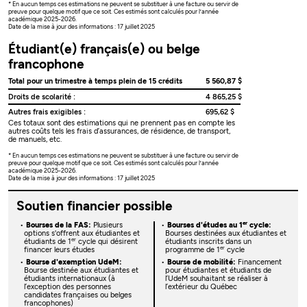
* En aucun temps ces estimations ne peuvent se substituer à une facture ou servir de
preuve pour quelque motif que ce soit. Ces estimés sont calculés pour l’année
académique 2025-2026.
Date de la mise à jour des informations : 17 juillet 2025
Étudiant(e) français(e) ou belge
francophone
Total pour un trimestre à temps plein de 15 crédits
5 560,87 $
Droits de scolarité :
4 865,25 $
Autres frais exigibles :
695,62 $
Ces totaux sont des estimations qui ne prennent pas en compte les
autres coûts tels les frais d’assurances, de résidence, de transport,
de manuels, etc.
* En aucun temps ces estimations ne peuvent se substituer à une facture ou servir de
preuve pour quelque motif que ce soit. Ces estimés sont calculés pour l’année
académique 2025-2026.
Date de la mise à jour des informations : 17 juillet 2025
Soutien financier possible
er
Bourses de la FAS:
Plusieurs
Bourses d'études au 1
cycle:
options s'offrent aux étudiantes et
Bourses destinées aux étudiantes et
er
étudiants de 1
cycle qui désirent
étudiants inscrits dans un
er
financer leurs études
programme de 1
cycle
Bourse d'exemption UdeM:
Bourse de mobilité:
Financement
Bourse destinée aux étudiantes et
pour étudiantes et étudiants de
étudiants internationaux (à
l’UdeM souhaitant se réaliser à
l’exception des personnes
l’extérieur du Québec
candidates françaises ou belges
francophones)