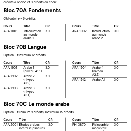
crédits à option et 3 crédits au choix.
Bloc 70A Fondements
Obligatoire - 6 crédits.
Cours
Titre
CR
Cours
Titre
CR
ARA 1001
Introduction
3.0
ARA 1002
Introduction
3.0
au monde
au monde
arabe 1
arabe 2
Bloc 70B Langue
Option - Maximum 12 crédits.
Cours
Titre
CR
Cours
Titre
CR
ARA 1901
Arabe 1
3.0
ARA 1904
Arabe 4
3.0
(niveau A1.1)
(niveau
A2.2)
ARA 1902
Arabe 2
3.0
(niveau
ARA 1912
Arabe A1
3.0
A1.2)
ARA 1903
Arabe 3
3.0
(niveau
A2.1)
Bloc 70C Le monde arabe
Option - Minimum 9 crédits, maximum 15 crédits.
Cours
Titre
CR
Cours
Titre
CR
ARA 2001
Études arabes
3.0
PHI 3870
Philosophie
3.0
interdisciplinaires
médiévale