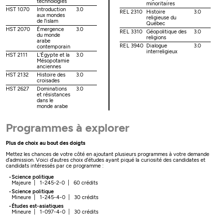
technologies
minoritaires
HST 1070
Introduction
3.0
REL 2310
Histoire
3.0
aux mondes
religieuse du
de l'islam
Québec
HST 2070
Émergence
3.0
REL 3310
Géopolitique des
3.0
du monde
religions
arabe
REL 3940
Dialogue
3.0
contemporain
interreligieux
HST 2111
L'Égypte et la
3.0
Mésopotamie
anciennes
HST 2132
Histoire des
3.0
croisades
HST 2627
Dominations
3.0
et résistances
dans le
monde arabe
Programmes à explorer
Plus de choix au bout des doigts
Mettez les chances de votre côté en ajoutant plusieurs programmes à votre demande
d’admission. Voici d’autres choix d’études ayant piqué la curiosité des candidates et
candidats intéressés par ce programme :
Science politique
Majeure | 1-245-2-0 | 60 crédits
Science politique
Mineure | 1-245-4-0 | 30 crédits
Études est-asiatiques
Mineure | 1-097-4-0 | 30 crédits