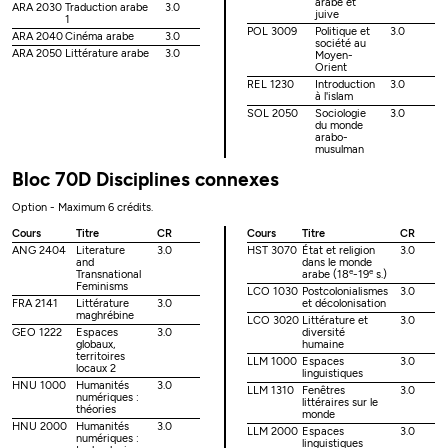
arabe et
ARA 2030
Traduction arabe
3.0
juive
1
POL 3009
Politique et
3.0
ARA 2040
Cinéma arabe
3.0
société au
ARA 2050
Littérature arabe
3.0
Moyen-
Orient
REL 1230
Introduction
3.0
à l'islam
SOL 2050
Sociologie
3.0
du monde
arabo-
musulman
Bloc 70D Disciplines connexes
Option - Maximum 6 crédits.
Cours
Titre
CR
Cours
Titre
CR
ANG 2404
Literature
3.0
HST 3070
État et religion
3.0
and
dans le monde
e
e
Transnational
arabe (18
-19
s.)
Feminisms
LCO 1030
Postcolonialismes
3.0
FRA 2141
Littérature
3.0
et décolonisation
maghrébine
LCO 3020
Littérature et
3.0
GEO 1222
Espaces
3.0
diversité
globaux,
humaine
territoires
LLM 1000
Espaces
3.0
locaux 2
linguistiques
HNU 1000
Humanités
3.0
LLM 1310
Fenêtres
3.0
numériques :
littéraires sur le
théories
monde
HNU 2000
Humanités
3.0
LLM 2000
Espaces
3.0
numériques :
linguistiques