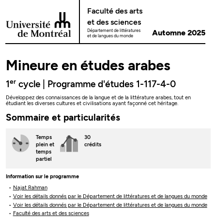
Passer au contenu
Faculté des arts
et des sciences
Département de littératures
Automne 2025
et de langues du monde
Mineure en études arabes
er
1
cycle | Programme d'études 1-117-4-0
Développez des connaissances de la langue et de la littérature arabes, tout en
étudiant les diverses cultures et civilisations ayant façonné cet héritage.
Sommaire et particularités
Temps
30
plein
et
crédits
temps
partiel
Information sur le programme
Najat Rahman
Voir les détails donnés par le Département de littératures et de langues du monde
Voir les détails donnés par le Département de littératures et de langues du monde
Faculté des arts et des sciences