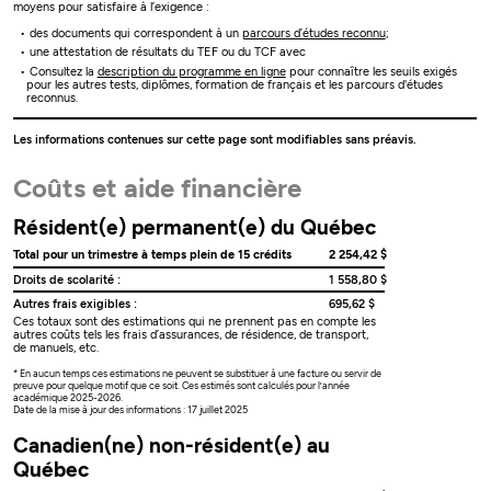
moyens pour satisfaire à l’exigence :
des documents qui correspondent à un
parcours d’études reconnu
;
une attestation de résultats du TEF ou du TCF avec
Consultez la
description du programme en ligne
pour connaître les seuils exigés
pour les autres tests, diplômes, formation de français et les parcours d'études
reconnus.
Les informations contenues sur cette page sont modifiables sans préavis.
Coûts et aide financière
Résident(e) permanent(e) du Québec
Total pour un trimestre à temps plein de 15 crédits
2 254,42 $
Droits de scolarité :
1 558,80 $
Autres frais exigibles :
695,62 $
Ces totaux sont des estimations qui ne prennent pas en compte les
autres coûts tels les frais d’assurances, de résidence, de transport,
de manuels, etc.
* En aucun temps ces estimations ne peuvent se substituer à une facture ou servir de
preuve pour quelque motif que ce soit. Ces estimés sont calculés pour l’année
académique 2025-2026.
Date de la mise à jour des informations : 17 juillet 2025
Canadien(ne) non-résident(e) au
Québec