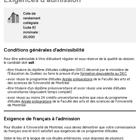
Cote de
rendement
collégiale
(cote R)
minimale :
20,000
Conditions générales d’admissibilité
Pour être admissible à titre d’étudiant régulier et sous réserve de la qualité du dossier,
le candidat doit
soit
:
être titulaire du diplôme d’études collégiales (DEC) décerné par le ministère de
l’Éducation du Québec ou faire la preuve d’une
formation équivalente au DEC
avoir réussi le programme d'études
Année préparatoire
de la Faculté des arts et
des sciences de l'Université de Montréal
être titulaire d’un diplôme préuniversitaire et avoir réussi une année d’études
universitaires (équivalent temps complet)
avoir réussi au moins 24 crédits universitaires autres que ceux du programme
d'études
Année préparatoire
de la Faculté des arts et des sciences de l'Université
de Montréal
Exigence de français à l’admission
Pour étudier à l’Université de Montréal, vous devez démontrer que votre connaissance
du français oral et écrit satisfait aux exigences de ce programme d’études.
Selon le lieu et la langue de vos études antérieures, vous disposez de plusieurs