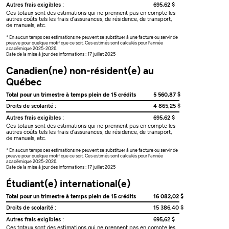
Autres frais exigibles :
695,62 $
Ces totaux sont des estimations qui ne prennent pas en compte les
autres coûts tels les frais d’assurances, de résidence, de transport,
de manuels, etc.
* En aucun temps ces estimations ne peuvent se substituer à une facture ou servir de
preuve pour quelque motif que ce soit. Ces estimés sont calculés pour l’année
académique 2025-2026.
Date de la mise à jour des informations : 17 juillet 2025
Canadien(ne) non-résident(e) au
Québec
Total pour un trimestre à temps plein de 15 crédits
5 560,87 $
Droits de scolarité :
4 865,25 $
Autres frais exigibles :
695,62 $
Ces totaux sont des estimations qui ne prennent pas en compte les
autres coûts tels les frais d’assurances, de résidence, de transport,
de manuels, etc.
* En aucun temps ces estimations ne peuvent se substituer à une facture ou servir de
preuve pour quelque motif que ce soit. Ces estimés sont calculés pour l’année
académique 2025-2026.
Date de la mise à jour des informations : 17 juillet 2025
Étudiant(e) international(e)
Total pour un trimestre à temps plein de 15 crédits
16 082,02 $
Droits de scolarité :
15 386,40 $
Autres frais exigibles :
695,62 $
Ces totaux sont des estimations qui ne prennent pas en compte les