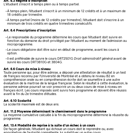
Art. 6.3 Régime d'inscription
L'étudiant s'inscrit à temps plein ou à temps partiel.
À temps plein, l'étudiant s'inscrit à un minimum de 12 crédits et à un maximum de
18 crédits par trimestre.
À temps partiel (moins de 12 crédits par trimestre), l'étudiant doit s'inscrire à un
minimum de trois crédits en quatre trimestres consécutifs.
Art. 6.4 Prescriptions d'inscription
Le responsable du programme détermine les cours que l'étudiant doit suivre en
fonction du domaine du droit privilégié par l'étudiant au moment de l'admission au
microprogramme.
Le cours obligatoire doit être suivi en début de programme, avant les cours à
option.
Il est préférable de suivre le cours DRT2501G
Droit administratif général
avant de
suivre les cours DRT3810G et 3804G.
Art. 6.6 Cours de mise à niveau
Toute personne qui, pour être admise, a déposé une attestation de résultat à un test
de français reconnu par l'Université de Montréal et a obtenu le niveau B2 en
compréhension orale ou en compréhension écrite doit se soumettre à une autre
évaluation de la maitrise de la langue française. Selon le résultat à cette évaluation, la
personne admise pourrait se voir prescrire un ou deux cours de mise à niveau en
français écrit. Les cours imposés sont suivis hors programme et doivent être réussis
avant la fin du 2e trimestre d'études.
Art. 6.10 Scolarité
La scolarité maximale est de deux ans.
Art. 11.2 Moyenne déterminant le cheminement dans le programme
La moyenne cumulative calculée à la fin du microprogramme détermine la réussite du
programme.
Art. 13.4 Modalité de reprise à la suite d'un échec à un cours
De façon générale, l'étudiant qui échoue un cours doit le reprendre ou, avec
approbation de l'autorité compétente, lui substituer un autre cours.