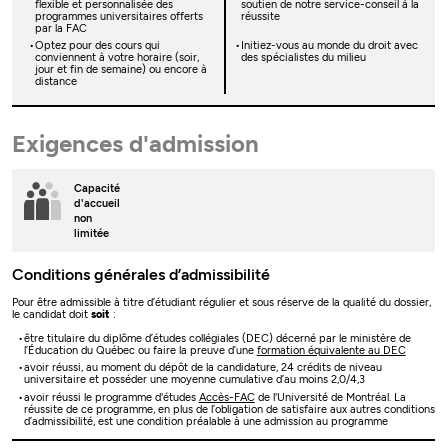
flexible et personnalisée des
soutien de notre service-conseil à la
programmes universitaires offerts
réussite
par la FAC
Optez pour des cours qui
Initiez-vous au monde du droit avec
conviennent à votre horaire (soir,
des spécialistes du milieu
jour et fin de semaine) ou encore à
distance
Exigences d'admission
Capacité
d'accueil
non
limitée
Conditions générales d’admissibilité
Pour être admissible à titre d’étudiant régulier et sous réserve de la qualité du dossier,
le candidat doit
soit
:
être titulaire du diplôme d’études collégiales (DEC) décerné par le ministère de
l’Éducation du Québec ou faire la preuve d’une
formation équivalente au DEC
avoir réussi, au moment du dépôt de la candidature, 24 crédits de niveau
universitaire et posséder une moyenne cumulative d’au moins 2,0/4,3
avoir réussi le programme d'études
Accès-FAC
de l'Université de Montréal. La
réussite de ce programme, en plus de l’obligation de satisfaire aux autres conditions
d’admissibilité, est une condition préalable à une admission au programme