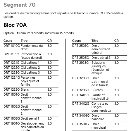
Segment 70
Les crédits du microprogramme sont répartis de la façon suivante : 9 à 15 crédits à
option.
Bloc 70A
Option - Minimum 9 crédits, maximum 15 crédits.
Cours
Titre
CR
Cours
Titre
CR
DRT 1010G
Fondements du
3.0
DRT 2501G
Droit
3.0
droit
administratif
général
DRT 1151G
Introduction à
3.0
l'étude du droit
DRT 2505G
Droit pénal 2
3.0
DRT 1221G
Obligations 1
3.0
DRT 2923G
Solutions
3.0
juridiques,
DRT 1222G
Obligations 2
3.0
rédaction et
DRT 1223G
Obligations 3
3.0
éthique
DRT 1224G
Personnes
3.0
DRT 3203G
Droit
3.0
physiques et
patrimonial
famille
de la famille
DRT 1225G
Biens
3.0
DRT 3205G
Sûretés
3.0
DRT 1501G
Droit
3.0
DRT 3401G
Faillite et
3.0
constitutionnel
insolvabilité
1
DRT 3402G
Contrats et
3.0
DRT 1502G
Droit
3.0
usages
constitutionnel
commerciaux
2
DRT 3404G
Droit
3.0
DRT 1505G
Droit pénal 1
3.0
bancaire
DRT 1901G
Développement
3.0
DRT 3501G
Droit
3.0
des habiletés du
municipal
juriste