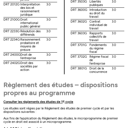
DRT 3503G
Libertés
3.0
DRT 2012G
Interprétation
3.0
publiques
des lois et
DRT 3600G
Introduction
3.0
raisonnement
au droit du
juridique
travail
DRT 2100G
Droit
3.0
DRT 3602G
Contrat
3.0
international
individuel de
public général
travail
DRT 2233G
Résolution des
3.0
DRT 3603G
Rapports
3.0
différends
collectifs de
DRT 2234G
Raisonnement
3.0
travail
probatoire et
DRT 3701G
Fondements
3.0
moyens de
du régime
preuve
fiscal
DRT 2400G
Droit de
3.0
DRT 3702G
Régime fiscal
3.0
l’entreprise
de
DRT 2402G
Droit des
3.0
l'entreprise
sociétés par
DRT 3801G
Droit de la
3.0
action
concurrence
Règlement des études – dispositions
propres au programme
er
Consulter les règlements des études de 1
cycle
Les études sont régies par le Règlement des études de premier cycle et par les
dispositions suivantes :
Aux fins de l'application du Règlement des études, le microprogramme de premier
cycle en droit est associé à un microprogramme.