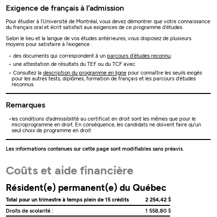
Exigence de français à l’admission
Pour étudier à l’Université de Montréal, vous devez démontrer que votre connaissance
du français oral et écrit satisfait aux exigences de ce programme d’études.
Selon le lieu et la langue de vos études antérieures, vous disposez de plusieurs
moyens pour satisfaire à l’exigence :
des documents qui correspondent à un
parcours d’études reconnu
;
une attestation de résultats du TEF ou du TCF avec
Consultez la
description du programme en ligne
pour connaître les seuils exigés
pour les autres tests, diplômes, formation de français et les parcours d'études
reconnus.
Remarques
les conditions d'admissibilité au certificat en droit sont les mêmes que pour le
microprogramme en droit. En conséquence, les candidats ne doivent faire qu'un
seul choix de programme en droit
Les informations contenues sur cette page sont modifiables sans préavis.
Coûts et aide financière
Résident(e) permanent(e) du Québec
Total pour un trimestre à temps plein de 15 crédits
2 254,42 $
Droits de scolarité :
1 558,80 $