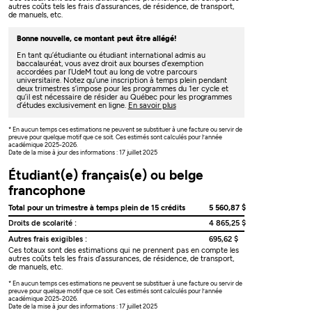
autres coûts tels les frais d’assurances, de résidence, de transport,
de manuels, etc.
Bonne nouvelle, ce montant peut être allégé!
En tant qu’étudiante ou étudiant international admis au
baccalauréat, vous avez droit aux bourses d’exemption
accordées par l’UdeM tout au long de votre parcours
universitaire. Notez qu’une inscription à temps plein pendant
deux trimestres s’impose pour les programmes du 1er cycle et
qu’il est nécessaire de résider au Québec pour les programmes
d’études exclusivement en ligne.
En savoir plus
* En aucun temps ces estimations ne peuvent se substituer à une facture ou servir de
preuve pour quelque motif que ce soit. Ces estimés sont calculés pour l’année
académique 2025-2026.
Date de la mise à jour des informations : 17 juillet 2025
Étudiant(e) français(e) ou belge
francophone
Total pour un trimestre à temps plein de 15 crédits
5 560,87 $
Droits de scolarité :
4 865,25 $
Autres frais exigibles :
695,62 $
Ces totaux sont des estimations qui ne prennent pas en compte les
autres coûts tels les frais d’assurances, de résidence, de transport,
de manuels, etc.
* En aucun temps ces estimations ne peuvent se substituer à une facture ou servir de
preuve pour quelque motif que ce soit. Ces estimés sont calculés pour l’année
académique 2025-2026.
Date de la mise à jour des informations : 17 juillet 2025