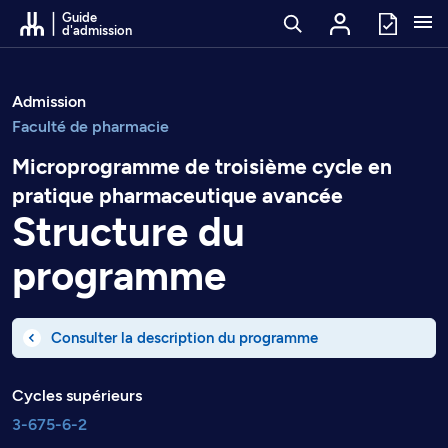
Passer au contenu
Guide
d'admission
Admission
Faculté de pharmacie
Microprogramme de troisième cycle en
pratique pharmaceutique avancée
Structure du
programme
Consulter la description du programme
Cycles supérieurs
3-675-6-2