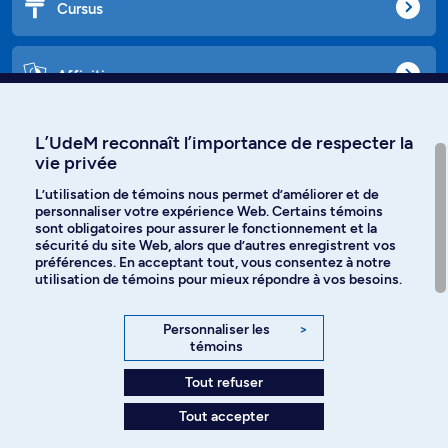
Cursus
Affiniti
L’UdeM reconnaît l’importance de respecter la
vie privée
Langues
L’utilisation de témoins nous permet d’améliorer et de
personnaliser votre expérience Web. Certains témoins
Facebook
Instagram
sont obligatoires pour assurer le fonctionnement et la
sécurité du site Web, alors que d’autres enregistrent vos
préférences. En acceptant tout, vous consentez à notre
TikTok
YouTube
utilisation de témoins pour mieux répondre à vos besoins.
Spotify
Personnaliser les
>
témoins
Tout refuser
Politique de confidentialité
Tout accepter
Paramètres des témoins