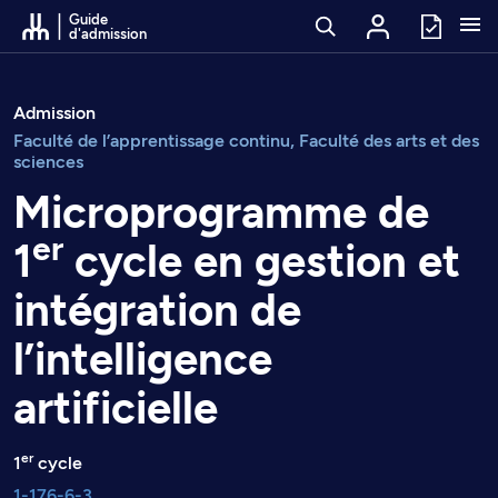
Passer au contenu
Guide
d'admission
Admission
Faculté de l’apprentissage continu, Faculté des arts et des
sciences
Microprogramme de
er
1
cycle en gestion et
intégration de
l’intelligence
artificielle
er
1
cycle
1-176-6-3