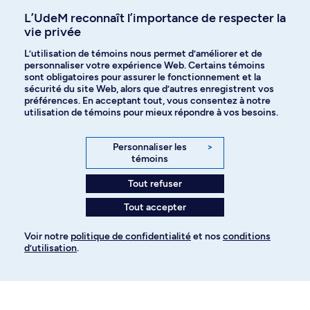
Affiniti
L’UdeM reconnaît l’importance de respecter la
vie privée
L’utilisation de témoins nous permet d’améliorer et de
Langues
personnaliser votre expérience Web. Certains témoins
sont obligatoires pour assurer le fonctionnement et la
sécurité du site Web, alors que d’autres enregistrent vos
préférences. En acceptant tout, vous consentez à notre
Facebook
Instagram
utilisation de témoins pour mieux répondre à vos besoins.
TikTok
YouTube
Personnaliser les
>
témoins
Spotify
Tout refuser
Tout accepter
Politique de confidentialité
Voir notre
politique de confidentialité
et nos
conditions
d’utilisation
.
Paramètres des témoins
Pour ajouter à votre demande