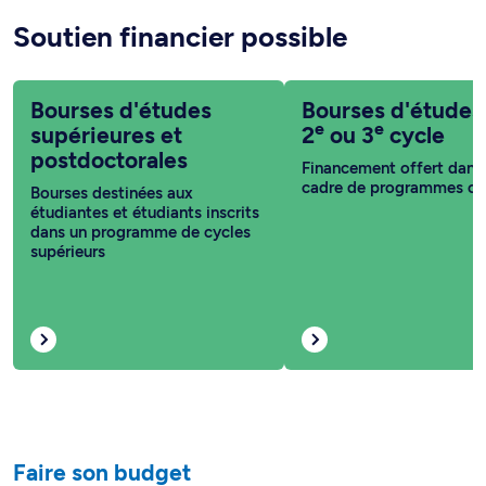
Soutien financier possible
Bourses d'études
Bourses d'études
e
e
supérieures et
2
ou 3
cycle
postdoctorales
Financement offert dans 
cadre de programmes co
Bourses destinées aux
étudiantes et étudiants inscrits
dans un programme de cycles
supérieurs
Faire son budget