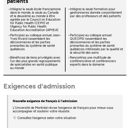
patients
Intégrez la seule école francophone
Intégrez la seule formation pour
dans le monde, la seule au Canada
gestionnaires donnée conjointement
et la deuxième au monde à être
par des professeurs et des patients
agréée par le Council on Education
for Public Health (CEPH) et
l'Agency for Public Health
Education Accreditation (APHEA)
Participez au colloque annuel Jean-
Participez au colloque annuel
Yves Rivard rassemblant les
QUEOPSI rassemblant les
décisionnaires et les parties
décisionnaires et les parties
prenantes du système de santé
prenantes du système de santé
québécois
québécois intéressés par la qualité et
la sécurité des soins
Bénéficiez de liens privilégiés avec
Rencontrez une multitude de
l’un des plus grands regroupements
conférencières et conférenciers
de spécialistes en santé publique
experts dans le domaine
au monde
Exigences d'admission
Nouvelle exigence de français à l’admission
L’Université de Montréal révise l’exigence de français pour mieux vous
accompagner et soutenir votre réussite.
👇 Consultez l’exigence selon votre situation