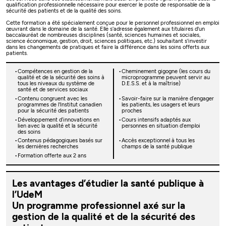
qualification professionnelle nécessaire pour exercer le poste de responsable de la
sécurité des patients et de la qualité des soins.
Cette formation a été spécialement conçue pour le personnel professionnel en emploi
œuvrant dans le domaine de la santé. Elle s'adresse également aux titulaires d'un
baccalauréat de nombreuses disciplines (santé, sciences humaines et sociales,
science économique, gestion, droit, sciences politiques, etc.) souhaitant s'investir
dans les changements de pratiques et faire la différence dans les soins offerts aux
patients.
Compétences en gestion de la
Cheminement gigogne (les cours du
qualité et de la sécurité des soins à
microprogramme peuvent servir au
tous les niveaux du système de
D.E.S.S. et à la maîtrise)
santé et de services sociaux
Contenu congruent avec les
Savoir-faire sur la manière d’engager
programmes de l'Institut canadien
les patients, les usagers et leurs
pour la sécurité des patients
proches
Développement d’innovations en
Cours intensifs adaptés aux
lien avec la qualité et la sécurité
personnes en situation d’emploi
des soins
Contenus pédagogiques basés sur
Accès exceptionnel à tous les
les dernières recherches
champs de la santé publique
Formation offerte aux 2 ans
Les avantages d’étudier la santé publique à
l’UdeM
Un programme professionnel axé sur la
gestion de la qualité et de la sécurité des