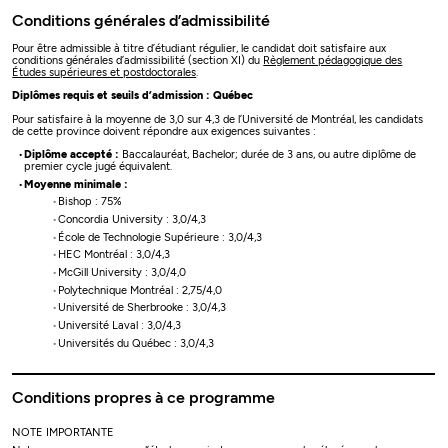
Conditions générales d’admissibilité
Pour être admissible à titre d’étudiant régulier, le candidat doit satisfaire aux
conditions générales d’admissibilité (section XI) du
Règlement pédagogique des
Études supérieures et postdoctorales
.
Diplômes requis et seuils d’admission : Québec
Pour satisfaire à la moyenne de 3,0 sur 4,3 de l’Université de Montréal, les candidats
de cette province doivent répondre aux exigences suivantes :
Diplôme accepté :
Baccalauréat, Bachelor; durée de 3 ans, ou autre diplôme de
premier cycle jugé équivalent.
Moyenne minimale :
Bishop : 75%
Concordia University : 3,0/4,3
École de Technologie Supérieure : 3,0/4,3
HEC Montréal : 3,0/4,3
McGill University : 3,0/4,0
Polytechnique Montréal : 2,75/4,0
Université de Sherbrooke : 3,0/4,3
Université Laval : 3,0/4,3
Universités du Québec : 3,0/4,3
Conditions propres à ce programme
NOTE IMPORTANTE