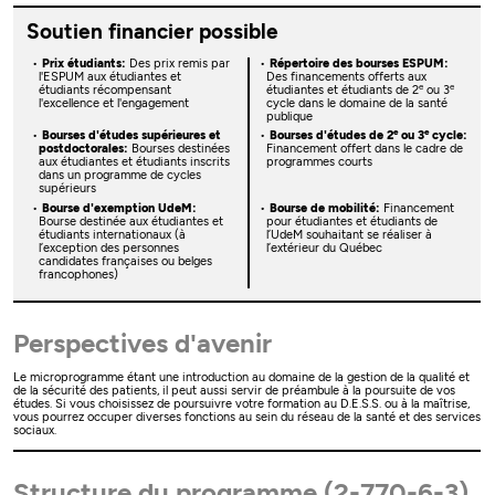
Soutien financier possible
Prix étudiants:
Des prix remis par
Répertoire des bourses ESPUM:
l'ESPUM aux étudiantes et
Des financements offerts aux
e
e
étudiants récompensant
étudiantes et étudiants de 2
ou 3
l'excellence et l'engagement
cycle dans le domaine de la santé
publique
e
e
Bourses d'études supérieures et
Bourses d'études de 2
ou 3
cycle:
postdoctorales:
Bourses destinées
Financement offert dans le cadre de
aux étudiantes et étudiants inscrits
programmes courts
dans un programme de cycles
supérieurs
Bourse d'exemption UdeM:
Bourse de mobilité:
Financement
Bourse destinée aux étudiantes et
pour étudiantes et étudiants de
étudiants internationaux (à
l’UdeM souhaitant se réaliser à
l’exception des personnes
l’extérieur du Québec
candidates françaises ou belges
francophones)
Perspectives d'avenir
Le microprogramme étant une introduction au domaine de la gestion de la qualité et
de la sécurité des patients, il peut aussi servir de préambule à la poursuite de vos
études. Si vous choisissez de poursuivre votre formation au D.E.S.S. ou à la maîtrise,
vous pourrez occuper diverses fonctions au sein du réseau de la santé et des services
sociaux.
Structure du programme (2-770-6-3)