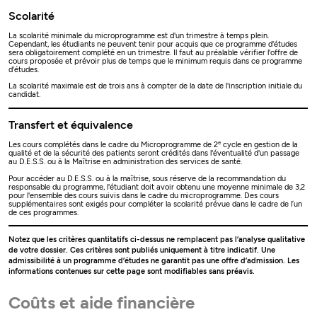
Scolarité
La scolarité minimale du microprogramme est d'un trimestre à temps plein.
Cependant, les étudiants ne peuvent tenir pour acquis que ce programme d'études
sera obligatoirement complété en un trimestre. Il faut au préalable vérifier l'offre de
cours proposée et prévoir plus de temps que le minimum requis dans ce programme
d'études.
La scolarité maximale est de trois ans à compter de la date de l'inscription initiale du
candidat.
Transfert et équivalence
e
Les cours complétés dans le cadre du Microprogramme de 2
cycle en gestion de la
qualité et de la sécurité des patients seront crédités dans l'éventualité d'un passage
au D.E.S.S. ou à la Maîtrise en administration des services de santé.
Pour accéder au D.E.S.S. ou à la maîtrise, sous réserve de la recommandation du
responsable du programme, l'étudiant doit avoir obtenu une moyenne minimale de 3,2
pour l'ensemble des cours suivis dans le cadre du microprogramme. Des cours
supplémentaires sont exigés pour compléter la scolarité prévue dans le cadre de l’un
de ces programmes.
Notez que les critères quantitatifs ci-dessus ne remplacent pas l’analyse qualitative
de votre dossier. Ces critères sont publiés uniquement à titre indicatif. Une
admissibilité à un programme d’études ne garantit pas une offre d’admission. Les
informations contenues sur cette page sont modifiables sans préavis.
Coûts et aide financière