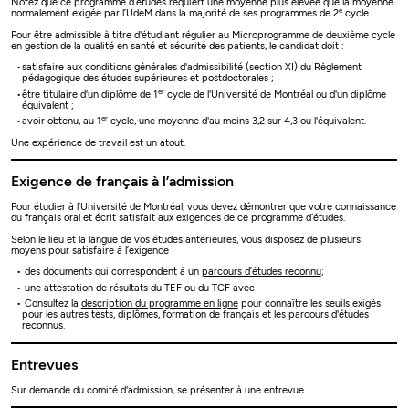
Notez que ce programme d’études requiert une moyenne plus élevée que la moyenne
e
normalement exigée par l’UdeM dans la majorité de ses programmes de 2
cycle.
Pour être admissible à titre d'étudiant régulier au Microprogramme de deuxième cycle
en gestion de la qualité en santé et sécurité des patients, le candidat doit :
satisfaire aux conditions générales d'admissibilité (section XI) du Règlement
pédagogique des études supérieures et postdoctorales ;
er
être titulaire d'un diplôme de 1
cycle de l'Université de Montréal ou d'un diplôme
équivalent ;
er
avoir obtenu, au 1
cycle, une moyenne d'au moins 3,2 sur 4,3 ou l'équivalent.
Une expérience de travail est un atout.
Exigence de français à l’admission
Pour étudier à l’Université de Montréal, vous devez démontrer que votre connaissance
du français oral et écrit satisfait aux exigences de ce programme d’études.
Selon le lieu et la langue de vos études antérieures, vous disposez de plusieurs
moyens pour satisfaire à l’exigence :
des documents qui correspondent à un
parcours d’études reconnu
;
une attestation de résultats du TEF ou du TCF avec
Consultez la
description du programme en ligne
pour connaître les seuils exigés
pour les autres tests, diplômes, formation de français et les parcours d'études
reconnus.
Entrevues
Sur demande du comité d'admission, se présenter à une entrevue.