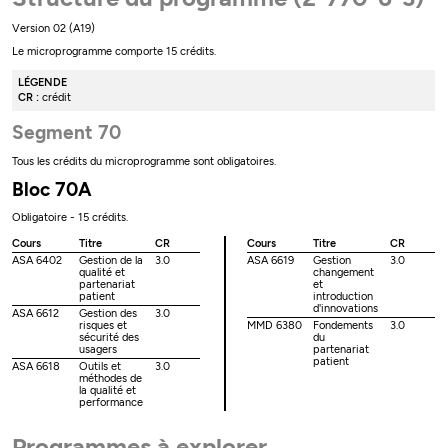
Version 02 (A19)
Le microprogramme comporte 15 crédits.
LÉGENDE
CR :
crédit
Segment 70
Tous les crédits du microprogramme sont obligatoires.
Bloc 70A
Obligatoire - 15 crédits.
Cours
Titre
CR
Cours
Titre
CR
ASA 6402
Gestion de la
3.0
ASA 6619
Gestion
3.0
qualité et
changement
partenariat
et
patient
introduction
d'innovations
ASA 6612
Gestion des
3.0
risques et
MMD 6380
Fondements
3.0
sécurité des
du
usagers
partenariat
patient
ASA 6618
Outils et
3.0
méthodes de
la qualité et
performance
Programmes à explorer