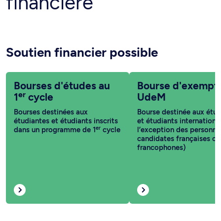
financière
Soutien financier possible
Bourses d'études au
Bourse d'exempt
er
1
cycle
UdeM
Bourses destinées aux
Bourse destinée aux étud
étudiantes et étudiants inscrits
et étudiants internationa
er
dans un programme de 1
cycle
l’exception des personne
candidates françaises ou
francophones)