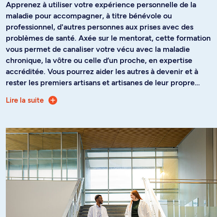
Apprenez à utiliser votre expérience personnelle de la
maladie pour accompagner, à titre bénévole ou
professionnel, d'autres personnes aux prises avec des
problèmes de santé. Axée sur le mentorat, cette formation
vous permet de canaliser votre vécu avec la maladie
chronique, la vôtre ou celle d’un proche, en expertise
accréditée. Vous pourrez aider les autres à devenir et à
rester les premiers artisans et artisanes de leur propre
rétablissement.
Lire la suite
Plus spécifiquement, ce programme vous prépare à :
Distinguer l'approche axée sur la promotion du
rétablissement de l'approche curative de la maladie
centrée sur les symptômes
Reconnaître et stimuler chez les patients et patientes
les capacités de résilience et d'autoprise en charge
en vue du rétablissement
Comprendre la place de votre expertise spécifique
dans l'accompagnement global des personnes
confrontées à des problèmes de santé, en
complémentarité avec les professionnelles et