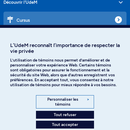
Découvrir l'UdeM
Cursus
Affiniti
L’UdeM reconnaît l’importance de respecter la
vie privée
L’utilisation de témoins nous permet d’améliorer et de
Langues
personnaliser votre expérience Web. Certains témoins
sont obligatoires pour assurer le fonctionnement et la
sécurité du site Web, alors que d’autres enregistrent vos
préférences. En acceptant tout, vous consentez à notre
Facebook
Instagram
utilisation de témoins pour mieux répondre à vos besoins.
TikTok
YouTube
Personnaliser les
>
témoins
Spotify
Tout refuser
Tout accepter
Politique de confidentialité