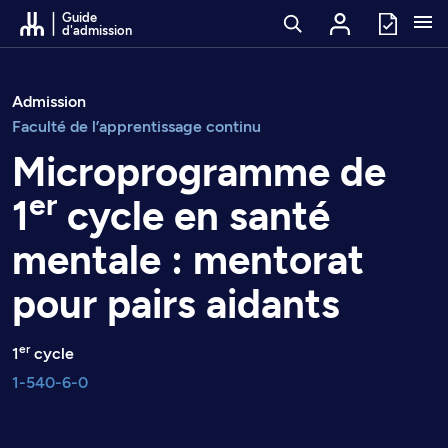
Passer au contenu
Guide
d'admission
Admission
Faculté de l’apprentissage continu
Microprogramme de
er
1
cycle en santé
mentale : mentorat
pour pairs aidants
er
1
cycle
1-540-6-0