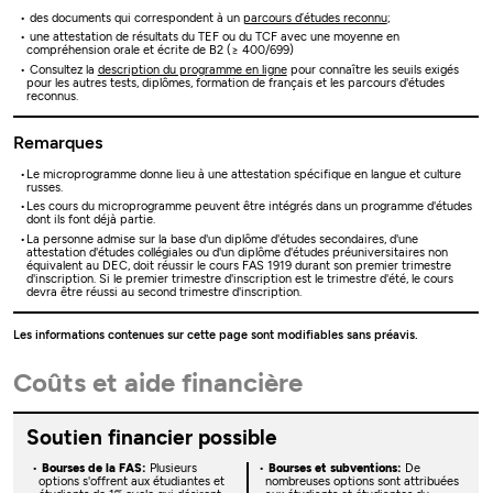
des documents qui correspondent à un
parcours d’études reconnu
;
une attestation de résultats du TEF ou du TCF avec une moyenne en
compréhension orale et écrite de B2 (≥ 400/699)
Consultez la
description du programme en ligne
pour connaître les seuils exigés
pour les autres tests, diplômes, formation de français et les parcours d'études
reconnus.
Remarques
Le microprogramme donne lieu à une attestation spécifique en langue et culture
russes.
Les cours du microprogramme peuvent être intégrés dans un programme d'études
dont ils font déjà partie.
La personne admise sur la base d'un diplôme d'études secondaires, d'une
attestation d'études collégiales ou d'un diplôme d'études préuniversitaires non
équivalent au DEC, doit réussir le cours FAS 1919 durant son premier trimestre
d'inscription. Si le premier trimestre d'inscription est le trimestre d'été, le cours
devra être réussi au second trimestre d'inscription.
Les informations contenues sur cette page sont modifiables sans préavis.
Coûts et aide financière
Soutien financier possible
Bourses de la FAS:
Plusieurs
Bourses et subventions:
De
options s'offrent aux étudiantes et
nombreuses options sont attribuées
er