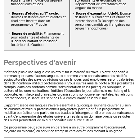
étudiants de 1
cycle qui désirent
aux étudiants et étudiantes du
financer leurs études
Département de littératures et de
langues du monde
er
Bourses d'études au 1
cycle:
Bourse d'exemption UdeM:
Bourse
Bourses destinées aux étudiantes et
destinée aux étudiantes et étudiants
étudiants inscrits dans un
internationaux (à l’exception des
er
programme de 1
cycle
personnes candidates françaises ou
belges francophones)
Bourse de mobilité:
Financement
pour étudiantes et étudiants de
l’UdeM souhaitant se réaliser à
l’extérieur du Québec
Perspectives d'avenir
Maîtriser plus d’une langue est un atout sur le marché du travail! Votre capacité à
communiquer dans d’autres langues, tout comme votre connaissance des réalités
socioculturelles des pays ou régions où ces langues sont employées, seront valorisées
dans de nombreux milieux professionnels. Vous ouvrez ainsi la porte à des possibilités
d'emploi dans des secteurs comme l'administration et les politiques publiques, la
culture et les communications, l'édition, l'éducation, le journalisme, le marketing et la
publicité, les milieux judiciaires, les organisations non gouvernementales, les relations
internationales, la santé, les services à la communauté et le tourisme.
L'apprentissage des langues s'avère essentiel à quiconque souhaite œuvrer au sein
de cultures et milieux professionnels polyglottes, participer à un programme de
mobilité ou réaliser une partie de ses études à l'étranger, améliorer ses connaissances
avant d'entreprendre des études universitaires dans un domaine précis ou se doter
des outils permettant de mieux connaître une autre culture.
Ce programme peut être suivi en parallèle à un autre programme (baccalauréat,
majeure ou mineure) ou servir de tremplin vers des études menant à un grade.