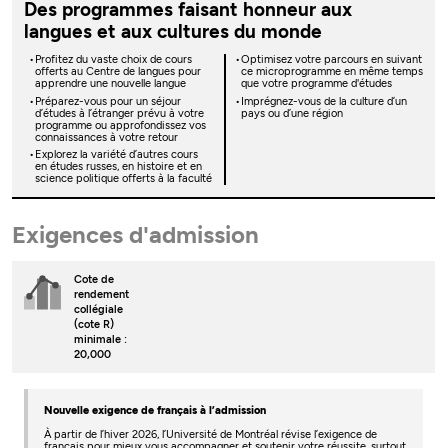
Des programmes faisant honneur aux
langues et aux cultures du monde
Profitez du vaste choix de cours
Optimisez votre parcours en suivant
offerts au Centre de langues pour
ce microprogramme en même temps
apprendre une nouvelle langue
que votre programme d'études
Préparez-vous pour un séjour
Imprégnez-vous de la culture d’un
d’études à l’étranger prévu à votre
pays ou d’une région
programme ou approfondissez vos
connaissances à votre retour
Explorez la variété d’autres cours
en études russes, en histoire et en
science politique offerts à la faculté
Exigences d'admission
Cote de
rendement
collégiale
(cote R)
minimale :
20,000
Nouvelle exigence de français à l’admission
À partir de l’hiver 2026, l’Université de Montréal révise l’exigence de
français pour mieux vous accompagner et soutenir votre réussite, surtout