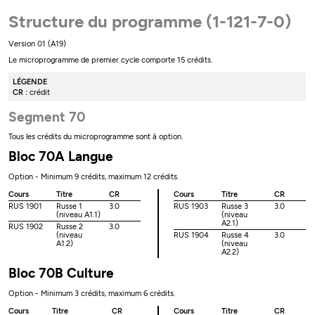
Structure du programme (1-121-7-0)
Version 01 (A19)
Le microprogramme de premier cycle comporte 15 crédits.
LÉGENDE
CR :
crédit
Segment 70
Tous les crédits du microprogramme sont à option.
Bloc 70A Langue
Option - Minimum 9 crédits, maximum 12 crédits.
Cours
Titre
CR
Cours
Titre
CR
RUS 1901
Russe 1
3.0
RUS 1903
Russe 3
3.0
(niveau A1.1)
(niveau
A2.1)
RUS 1902
Russe 2
3.0
(niveau
RUS 1904
Russe 4
3.0
A1.2)
(niveau
A2.2)
Bloc 70B Culture
Option - Minimum 3 crédits, maximum 6 crédits.
Cours
Titre
CR
Cours
Titre
CR