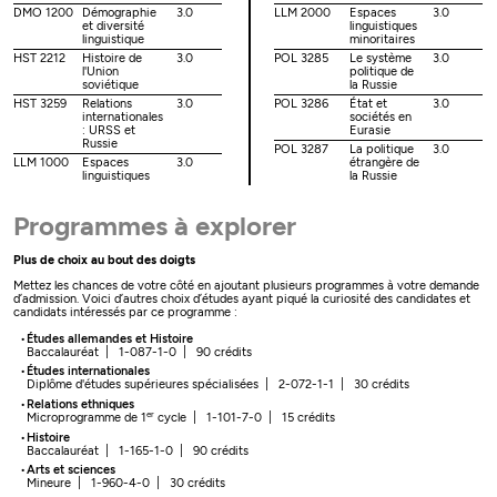
DMO 1200
Démographie
3.0
LLM 2000
Espaces
3.0
et diversité
linguistiques
linguistique
minoritaires
HST 2212
Histoire de
3.0
POL 3285
Le système
3.0
l'Union
politique de
soviétique
la Russie
HST 3259
Relations
3.0
POL 3286
État et
3.0
internationales
sociétés en
: URSS et
Eurasie
Russie
POL 3287
La politique
3.0
LLM 1000
Espaces
3.0
étrangère de
linguistiques
la Russie
Programmes à explorer
Plus de choix au bout des doigts
Mettez les chances de votre côté en ajoutant plusieurs programmes à votre demande
d’admission. Voici d’autres choix d’études ayant piqué la curiosité des candidates et
candidats intéressés par ce programme :
Études allemandes et Histoire
Baccalauréat | 1-087-1-0 | 90 crédits
Études internationales
Diplôme d'études supérieures spécialisées | 2-072-1-1 | 30 crédits
Relations ethniques
er
Microprogramme de 1
cycle | 1-101-7-0 | 15 crédits
Histoire
Baccalauréat | 1-165-1-0 | 90 crédits
Arts et sciences
Mineure | 1-960-4-0 | 30 crédits