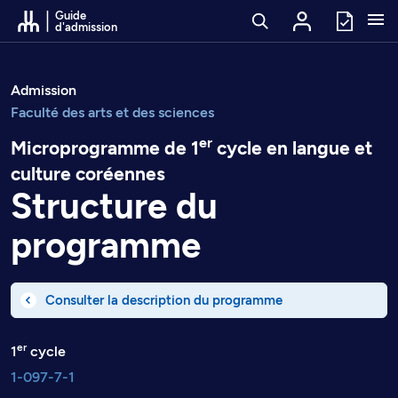
Passer au contenu
Guide
d'admission
Admission
Faculté des arts et des sciences
er
Microprogramme de 1
cycle en langue et
culture coréennes
Structure du
programme
Consulter la description du programme
er
1
cycle
1-097-7-1