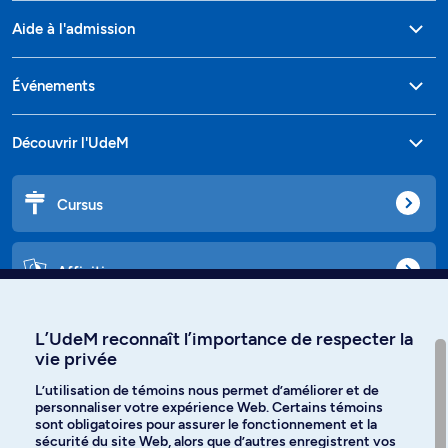
Aide à l'admission
Événements
Découvrir l'UdeM
Cursus
Affiniti
L’UdeM reconnaît l’importance de respecter la
vie privée
Langues
L’utilisation de témoins nous permet d’améliorer et de
personnaliser votre expérience Web. Certains témoins
Facebook
Instagram
sont obligatoires pour assurer le fonctionnement et la
sécurité du site Web, alors que d’autres enregistrent vos