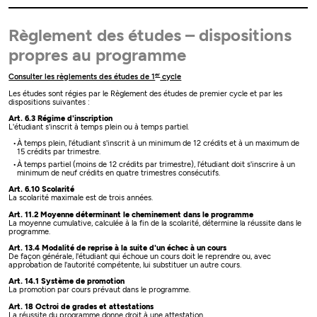
Règlement des études – dispositions
propres au programme
er
Consulter les règlements des études de 1
cycle
Les études sont régies par le Règlement des études de premier cycle et par les
dispositions suivantes :
Art. 6.3 Régime d'inscription
L'étudiant s'inscrit à temps plein ou à temps partiel.
À temps plein, l'étudiant s'inscrit à un minimum de 12 crédits et à un maximum de
15 crédits par trimestre.
À temps partiel (moins de 12 crédits par trimestre), l'étudiant doit s'inscrire à un
minimum de neuf crédits en quatre trimestres consécutifs.
Art. 6.10 Scolarité
La scolarité maximale est de trois années.
Art. 11.2 Moyenne déterminant le cheminement dans le programme
La moyenne cumulative, calculée à la fin de la scolarité, détermine la réussite dans le
programme.
Art. 13.4 Modalité de reprise à la suite d'un échec à un cours
De façon générale, l'étudiant qui échoue un cours doit le reprendre ou, avec
approbation de l'autorité compétente, lui substituer un autre cours.
Art. 14.1 Système de promotion
La promotion par cours prévaut dans le programme.
Art. 18 Octroi de grades et attestations
La réussite du programme donne droit à une attestation.