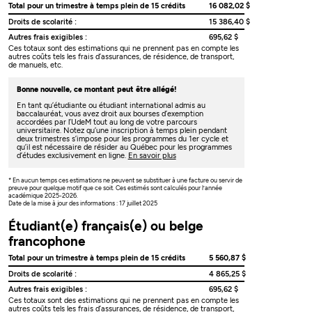
Total pour un trimestre à temps plein de 15 crédits
16 082,02 $
Droits de scolarité :
15 386,40 $
Autres frais exigibles :
695,62 $
Ces totaux sont des estimations qui ne prennent pas en compte les
autres coûts tels les frais d’assurances, de résidence, de transport,
de manuels, etc.
Bonne nouvelle, ce montant peut être allégé!
En tant qu’étudiante ou étudiant international admis au
baccalauréat, vous avez droit aux bourses d’exemption
accordées par l’UdeM tout au long de votre parcours
universitaire. Notez qu’une inscription à temps plein pendant
deux trimestres s’impose pour les programmes du 1er cycle et
qu’il est nécessaire de résider au Québec pour les programmes
d’études exclusivement en ligne.
En savoir plus
* En aucun temps ces estimations ne peuvent se substituer à une facture ou servir de
preuve pour quelque motif que ce soit. Ces estimés sont calculés pour l’année
académique 2025-2026.
Date de la mise à jour des informations : 17 juillet 2025
Étudiant(e) français(e) ou belge
francophone
Total pour un trimestre à temps plein de 15 crédits
5 560,87 $
Droits de scolarité :
4 865,25 $
Autres frais exigibles :
695,62 $
Ces totaux sont des estimations qui ne prennent pas en compte les
autres coûts tels les frais d’assurances, de résidence, de transport,