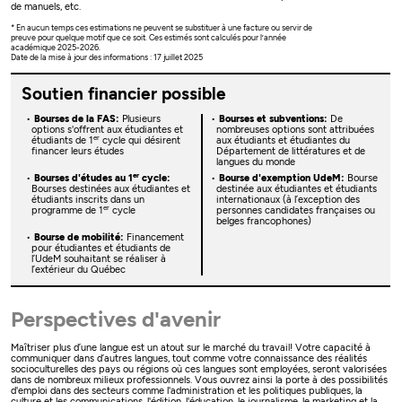
de manuels, etc.
* En aucun temps ces estimations ne peuvent se substituer à une facture ou servir de
preuve pour quelque motif que ce soit. Ces estimés sont calculés pour l’année
académique 2025-2026.
Date de la mise à jour des informations : 17 juillet 2025
Soutien financier possible
Bourses de la FAS:
Plusieurs
Bourses et subventions:
De
options s'offrent aux étudiantes et
nombreuses options sont attribuées
er
étudiants de 1
cycle qui désirent
aux étudiants et étudiantes du
financer leurs études
Département de littératures et de
langues du monde
er
Bourses d'études au 1
cycle:
Bourse d'exemption UdeM:
Bourse
Bourses destinées aux étudiantes et
destinée aux étudiantes et étudiants
étudiants inscrits dans un
internationaux (à l’exception des
er
programme de 1
cycle
personnes candidates françaises ou
belges francophones)
Bourse de mobilité:
Financement
pour étudiantes et étudiants de
l’UdeM souhaitant se réaliser à
l’extérieur du Québec
Perspectives d'avenir
Maîtriser plus d’une langue est un atout sur le marché du travail! Votre capacité à
communiquer dans d’autres langues, tout comme votre connaissance des réalités
socioculturelles des pays ou régions où ces langues sont employées, seront valorisées
dans de nombreux milieux professionnels. Vous ouvrez ainsi la porte à des possibilités
d'emploi dans des secteurs comme l'administration et les politiques publiques, la
culture et les communications, l'édition, l'éducation, le journalisme, le marketing et la