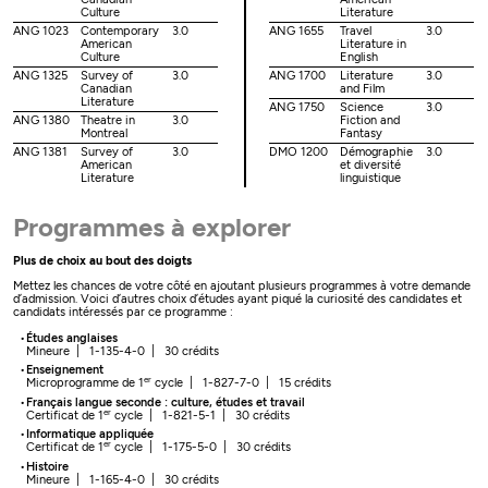
Culture
Literature
ANG 1023
Contemporary
3.0
ANG 1655
Travel
3.0
American
Literature in
Culture
English
ANG 1325
Survey of
3.0
ANG 1700
Literature
3.0
Canadian
and Film
Literature
ANG 1750
Science
3.0
ANG 1380
Theatre in
3.0
Fiction and
Montreal
Fantasy
ANG 1381
Survey of
3.0
DMO 1200
Démographie
3.0
American
et diversité
Literature
linguistique
Programmes à explorer
Plus de choix au bout des doigts
Mettez les chances de votre côté en ajoutant plusieurs programmes à votre demande
d’admission. Voici d’autres choix d’études ayant piqué la curiosité des candidates et
candidats intéressés par ce programme :
Études anglaises
Mineure | 1-135-4-0 | 30 crédits
Enseignement
er
Microprogramme de 1
cycle | 1-827-7-0 | 15 crédits
Français langue seconde : culture, études et travail
er
Certificat de 1
cycle | 1-821-5-1 | 30 crédits
Informatique appliquée
er
Certificat de 1
cycle | 1-175-5-0 | 30 crédits
Histoire
Mineure | 1-165-4-0 | 30 crédits