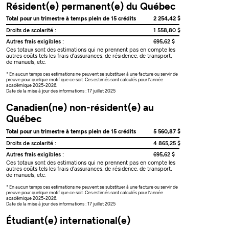
Résident(e) permanent(e) du Québec
Total pour un trimestre à temps plein de 15 crédits
2 254,42 $
Droits de scolarité :
1 558,80 $
Autres frais exigibles :
695,62 $
Ces totaux sont des estimations qui ne prennent pas en compte les
autres coûts tels les frais d’assurances, de résidence, de transport,
de manuels, etc.
* En aucun temps ces estimations ne peuvent se substituer à une facture ou servir de
preuve pour quelque motif que ce soit. Ces estimés sont calculés pour l’année
académique 2025-2026.
Date de la mise à jour des informations : 17 juillet 2025
Canadien(ne) non-résident(e) au
Québec
Total pour un trimestre à temps plein de 15 crédits
5 560,87 $
Droits de scolarité :
4 865,25 $
Autres frais exigibles :
695,62 $
Ces totaux sont des estimations qui ne prennent pas en compte les
autres coûts tels les frais d’assurances, de résidence, de transport,
de manuels, etc.
* En aucun temps ces estimations ne peuvent se substituer à une facture ou servir de
preuve pour quelque motif que ce soit. Ces estimés sont calculés pour l’année
académique 2025-2026.
Date de la mise à jour des informations : 17 juillet 2025
Étudiant(e) international(e)