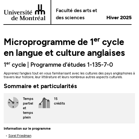
Passer au contenu
Faculté des arts et
des sciences
Hiver 2025
er
Microprogramme de 1
cycle
en langue et culture anglaises
er
1
cycle | Programme d'études 1-135-7-0
Apprenez l'anglais tout en vous familiarisant avec les cultures des pays anglophones à
travers leur histoire, leur littérature et leurs nombreux autres aspects culturels.
Sommaire et particularités
Temps
15
partiel
crédits
et
temps
plein
Information sur le programme
Sorel Friedman