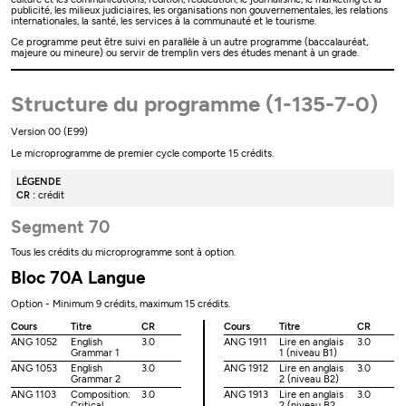
publicité, les milieux judiciaires, les organisations non gouvernementales, les relations
internationales, la santé, les services à la communauté et le tourisme.
Ce programme peut être suivi en parallèle à un autre programme (baccalauréat,
majeure ou mineure) ou servir de tremplin vers des études menant à un grade.
Structure du programme (1-135-7-0)
Version 00 (E99)
Le microprogramme de premier cycle comporte 15 crédits.
LÉGENDE
CR :
crédit
Segment 70
Tous les crédits du microprogramme sont à option.
Bloc 70A Langue
Option - Minimum 9 crédits, maximum 15 crédits.
Cours
Titre
CR
Cours
Titre
CR
ANG 1052
English
3.0
ANG 1911
Lire en anglais
3.0
Grammar 1
1 (niveau B1)
ANG 1053
English
3.0
ANG 1912
Lire en anglais
3.0
Grammar 2
2 (niveau B2)
ANG 1103
Composition:
3.0
ANG 1913
Lire en anglais
3.0
Critical
2 (niveau B2