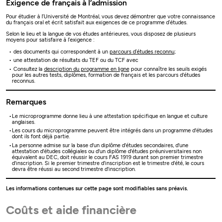
Exigence de français à l’admission
Pour étudier à l’Université de Montréal, vous devez démontrer que votre connaissance
du français oral et écrit satisfait aux exigences de ce programme d’études.
Selon le lieu et la langue de vos études antérieures, vous disposez de plusieurs
moyens pour satisfaire à l’exigence :
des documents qui correspondent à un
parcours d’études reconnu
;
une attestation de résultats du TEF ou du TCF avec
Consultez la
description du programme en ligne
pour connaître les seuils exigés
pour les autres tests, diplômes, formation de français et les parcours d'études
reconnus.
Remarques
Le microprogramme donne lieu à une attestation spécifique en langue et culture
anglaises.
Les cours du microprogramme peuvent être intégrés dans un programme d'études
dont ils font déjà partie.
La personne admise sur la base d'un diplôme d'études secondaires, d'une
attestation d'études collégiales ou d'un diplôme d'études préuniversitaires non
équivalent au DEC, doit réussir le cours FAS 1919 durant son premier trimestre
d'inscription. Si le premier trimestre d'inscription est le trimestre d'été, le cours
devra être réussi au second trimestre d'inscription.
Les informations contenues sur cette page sont modifiables sans préavis.
Coûts et aide financière