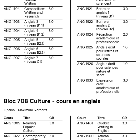
Writing
sciences)
ANG 1104
Composition:
3.0
ANG 1921
Écrire en
3.0
Writing and
anglais 1
Research
(niveau B1)
ANG 1903
Anglais 3
3.0
ANG 1922
Écrire en
3.0
(niveau B1.1)
anglais 2
(niveau B2)
ANG 1904
Anglais 4
3.0
(niveau B1.2)
ANG 1924
Rédaction
2.0
académique et
ANG 1905
Anglais 5
3.0
professionnelle
(niveau B2.1)
ANG 1925
Anglais écrit
1.0
ANG 1906
Anglais 6
3.0
pour lettres et
(niveau B2.2)
sciences
ANG 1907
Anglais 7
3.0
sociales
(niveau C1)
ANG 1926
Anglais écrit
1.0
pour sciences
nature et
santé
ANG 1933
Expression
3.0
orale
académique et
professionnelle
Bloc 70B Culture - cours en anglais
Option - Maximum 6 crédits.
Cours
Titre
CR
Cours
Titre
CR
ANG 1005
Reading
3.0
ANG 1401
Quebec
3.0
Popular
Writing in
Culture
English
ANG 1022
Contemporary
3.0
ANG 1500
African-
3.0
Canadian
American