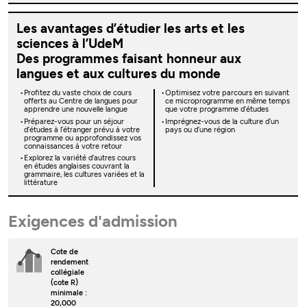
Les avantages d’étudier les arts et les
sciences à l’UdeM
Des programmes faisant honneur aux
langues et aux cultures du monde
Profitez du vaste choix de cours
Optimisez votre parcours en suivant
offerts au Centre de langues pour
ce microprogramme en même temps
apprendre une nouvelle langue
que votre programme d’études
Préparez-vous pour un séjour
Imprégnez-vous de la culture d’un
d’études à l’étranger prévu à votre
pays ou d’une région
programme ou approfondissez vos
connaissances à votre retour
Explorez la variété d'autres cours
en études anglaises couvrant la
grammaire, les cultures variées et la
littérature
Exigences d'admission
Cote de
rendement
collégiale
(cote R)
minimale :
20,000