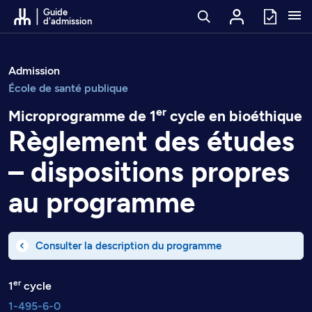
Passer au contenu
Guide
d'admission
Admission
École de santé publique
er
Microprogramme de 1
cycle en bioéthique
Règlement des études
– dispositions propres
au programme
Consulter la description du programme
er
1
cycle
1-495-6-0