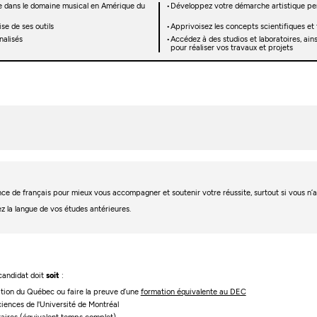
e dans le domaine musical en Amérique du
Développez votre démarche artistique pers
se de ses outils
Apprivoisez les concepts scientifiques e
nalisés
Accédez à des studios et laboratoires, ai
pour réaliser vos travaux et projets
igence de français pour mieux vous accompagner et soutenir votre réussite, surtout si vous n
ez la langue de vos études antérieures.
 candidat doit
soit
:
cation du Québec ou faire la preuve d’une
formation équivalente au DEC
ciences de l'Université de Montréal