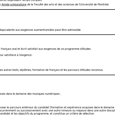
itaires (équivalent temps complet)
es
Année préparatoire
de la Faculté des arts et des sciences de l'Université de Montréal
 équivalente aux exigences susmentionnées peut être admissible.
français oral et écrit satisfait aux exigences de ce programme d’études.
ur satisfaire à l’exigence :
les autres tests, diplômes, formation de français et les parcours d'études reconnus.
cquises dans le domaine des musiques numériques ;
poser le parcours antérieur du candidat (formation et expérience acquises dans le domaine 
curremment ou successivement avec une autre mineure ou majeure dans une autre discipline,
candidat et les objectifs du programme, et constitue un critère de sélection.