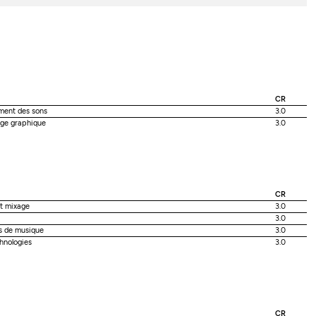
CR
ement des sons
3.0
age graphique
3.0
CR
et mixage
3.0
3.0
s de musique
3.0
hnologies
3.0
CR