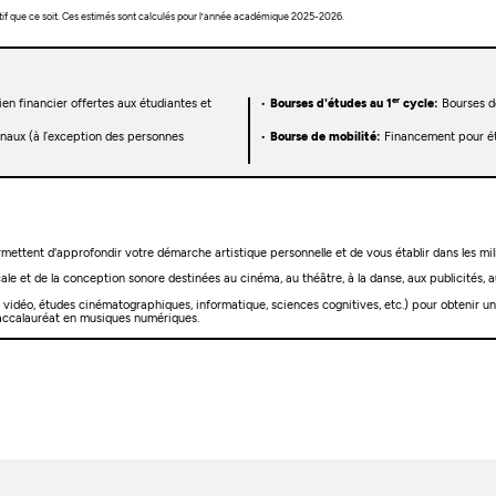
tif que ce soit. Ces estimés sont calculés pour l’année académique 2025-2026.
er
en financier offertes aux étudiantes et
Bourses d'études au 1
cycle:
Bourses d
onaux (à l’exception des personnes
Bourse de mobilité:
Financement pour étu
tent d'approfondir votre démarche artistique personnelle et de vous établir dans les milie
le et de la conception sonore destinées au cinéma, au théâtre, à la danse, aux publicités, au
idéo, études cinématographiques, informatique, sciences cognitives, etc.) pour obtenir un 
baccalauréat en musiques numériques.