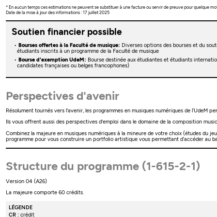
* En aucun temps ces estimations ne peuvent se substituer à une facture ou servir de preuve pour quelque mo
Date de la mise à jour des informations : 17 juillet 2025
Soutien financier possible
Bourses offertes à la Faculté de musique:
Diverses options des bourses et du souti
étudiants inscrits à un programme de la Faculté de musique
Bourse d'exemption UdeM:
Bourse destinée aux étudiantes et étudiants internati
candidates françaises ou belges francophones)
Perspectives d'avenir
Résolument tournés vers l'avenir, les programmes en musiques numériques de l’UdeM permet
Ils vous offrent aussi des perspectives d'emploi dans le domaine de la composition musica
Combinez la majeure en musiques numériques à la mineure de votre choix (études du jeu v
programme pour vous construire un portfolio artistique vous permettant d’accéder au 
Structure du programme (1-615-2-1)
Version 04 (A26)
La majeure comporte 60 crédits.
LÉGENDE
CR :
crédit