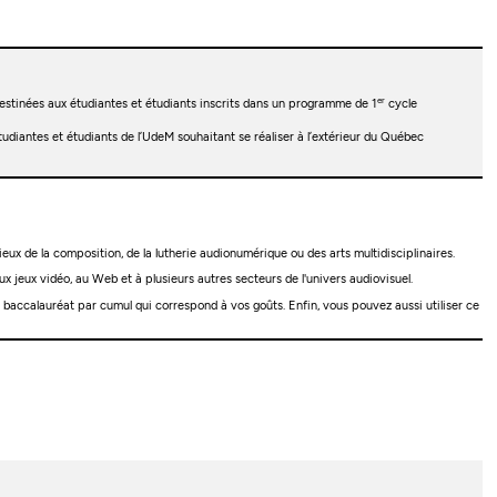
er
estinées aux étudiantes et étudiants inscrits dans un programme de 1
cycle
diantes et étudiants de l’UdeM souhaitant se réaliser à l’extérieur du Québec
ux de la composition, de la lutherie audionumérique ou des arts multidisciplinaires.
x jeux vidéo, au Web et à plusieurs autres secteurs de l'univers audiovisuel.
baccalauréat par cumul qui correspond à vos goûts. Enfin, vous pouvez aussi utiliser ce