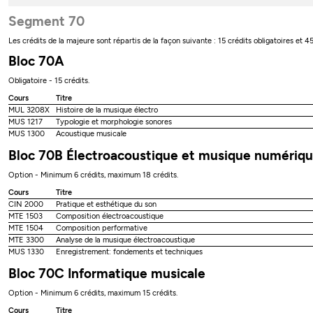
Segment 70
Les crédits de la majeure sont répartis de la façon suivante : 15 crédits obligatoires et 45
Bloc 70A
Obligatoire - 15 crédits.
Cours
Titre
MUL 3208X
Histoire de la musique électro
MUS 1217
Typologie et morphologie sonores
MUS 1300
Acoustique musicale
Bloc 70B Électroacoustique et musique numériq
Option - Minimum 6 crédits, maximum 18 crédits.
Cours
Titre
CIN 2000
Pratique et esthétique du son
MTE 1503
Composition électroacoustique
MTE 1504
Composition performative
MTE 3300
Analyse de la musique électroacoustique
MUS 1330
Enregistrement: fondements et techniques
Bloc 70C Informatique musicale
Option - Minimum 6 crédits, maximum 15 crédits.
Cours
Titre