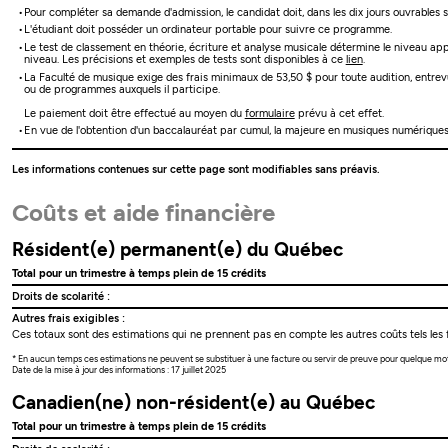
Pour compléter sa demande d'admission, le candidat doit, dans les dix jours ouvrables
L'étudiant doit posséder un ordinateur portable pour suivre ce programme.
Le test de classement en théorie, écriture et analyse musicale détermine le niveau app
niveau. Les précisions et exemples de tests sont disponibles à ce
lien
.
La Faculté de musique exige des frais minimaux de 53,50 $ pour toute audition, entrevue
ou de programmes auxquels il participe.
Le paiement doit être effectué au moyen du
formulaire
prévu à cet effet.
En vue de l'obtention d'un baccalauréat par cumul, la majeure en musiques numériques 
Les informations contenues sur cette page sont modifiables sans préavis.
Coûts et aide financière
Résident(e) permanent(e) du Québec
Total pour un trimestre à temps plein de 15 crédits
Droits de scolarité :
Autres frais exigibles :
Ces totaux sont des estimations qui ne prennent pas en compte les autres coûts tels les f
* En aucun temps ces estimations ne peuvent se substituer à une facture ou servir de preuve pour quelque mo
Date de la mise à jour des informations : 17 juillet 2025
Canadien(ne) non-résident(e) au Québec
Total pour un trimestre à temps plein de 15 crédits