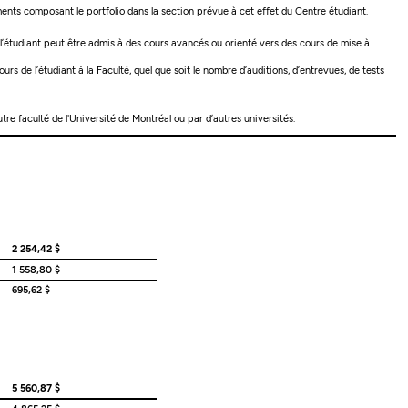
ents composant le portfolio dans la section prévue à cet effet du Centre étudiant.
, l’étudiant peut être admis à des cours avancés ou orienté vers des cours de mise à
s de l’étudiant à la Faculté, quel que soit le nombre d’auditions, d’entrevues, de tests
e faculté de l'Université de Montréal ou par d’autres universités.
2 254,42 $
1 558,80 $
695,62 $
5 560,87 $