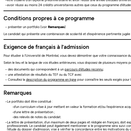
être titulaire d’un diplôme préuniversitaire et avoir réussi une année d’études univers
avoir réussi au moins 24 crédits universitaires autres que ceux du programme d'étud
Conditions propres à ce programme
présenter un portfolio (voir
Remarques
)
Le candidat qui présente une combinaison de scolarité et d'expérience pertinente jugée
Exigence de français à l’admission
Pour étudier à l’Université de Montréal, vous devez démontrer que votre connaissance du 
Selon le lieu et la langue de vos études antérieures, vous disposez de plusieurs moyens po
des documents qui correspondent à un
parcours d’études reconnu
;
une attestation de résultats du TEF ou du TCF avec
Consultez la
description du programme en ligne
pour connaître les seuils exigés pour 
Remarques
Le portfolio doit être constitué :
d'un curriculum vitae à jour mettant en valeur la formation et/ou l'expérience a
d'une lettre de présentation ;
des relevés de notes du candidat.
La lettre de présentation, d’un maximum de deux pages et rédigée en français, doit ex
professionnels. Le candidat peut également mentionner si le programme sera suivi con
l’étude du dossier d’admission, vise à vérifier la concordance entre les motivations du 