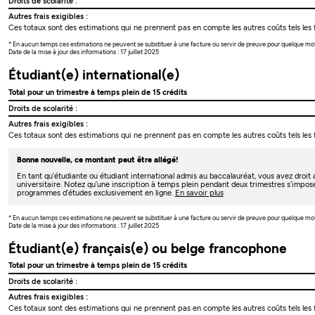
Droits de scolarité :
Autres frais exigibles :
Ces totaux sont des estimations qui ne prennent pas en compte les autres coûts tels les f
* En aucun temps ces estimations ne peuvent se substituer à une facture ou servir de preuve pour quelque mo
Date de la mise à jour des informations : 17 juillet 2025
Étudiant(e) international(e)
Total pour un trimestre à temps plein de 15 crédits
Droits de scolarité :
Autres frais exigibles :
Ces totaux sont des estimations qui ne prennent pas en compte les autres coûts tels les f
Bonne nouvelle, ce montant peut être allégé!
En tant qu’étudiante ou étudiant international admis au baccalauréat, vous avez droi
universitaire. Notez qu’une inscription à temps plein pendant deux trimestres s’impos
programmes d’études exclusivement en ligne.
En savoir plus
* En aucun temps ces estimations ne peuvent se substituer à une facture ou servir de preuve pour quelque mo
Date de la mise à jour des informations : 17 juillet 2025
Étudiant(e) français(e) ou belge francophone
Total pour un trimestre à temps plein de 15 crédits
Droits de scolarité :
Autres frais exigibles :
Ces totaux sont des estimations qui ne prennent pas en compte les autres coûts tels les f