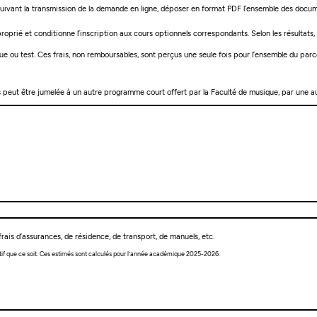
 suivant la transmission de la demande en ligne, déposer en format PDF l’ensemble des docum
roprié et conditionne l’inscription aux cours optionnels correspondants. Selon les résultats
 ou test. Ces frais, non remboursables, sont perçus une seule fois pour l’ensemble du parcour
peut être jumelée à un autre programme court offert par la Faculté de musique, par une autr
rais d’assurances, de résidence, de transport, de manuels, etc.
tif que ce soit. Ces estimés sont calculés pour l’année académique 2025-2026.