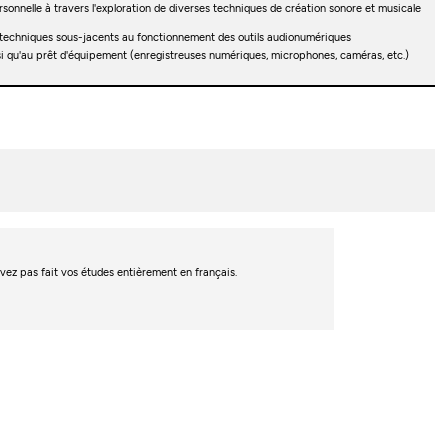
onnelle à travers l'exploration de diverses techniques de création sonore et musicale
t techniques sous-jacents au fonctionnement des outils audionumériques
nsi qu'au prêt d'équipement (enregistreuses numériques, microphones, caméras, etc.)
’avez pas fait vos études entièrement en français.