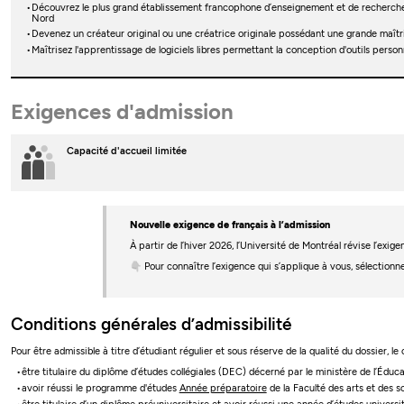
Découvrez le plus grand établissement francophone d’enseignement et de recherch
Nord
Devenez un créateur original ou une créatrice originale possédant une grande maîtri
Maîtrisez l'apprentissage de logiciels libres permettant la conception d'outils person
Exigences d'admission
Capacité d'accueil limitée
Nouvelle exigence de français à l’admission
À partir de l’hiver 2026, l’Université de Montréal révise l’ex
👇 Pour connaître l’exigence qui s’applique à vous, sélectionn
Conditions générales d’admissibilité
Pour être admissible à titre d’étudiant régulier et sous réserve de la qualité du dossier, le
être titulaire du diplôme d’études collégiales (DEC) décerné par le ministère de l’Édu
avoir réussi le programme d'études
Année préparatoire
de la Faculté des arts et des s