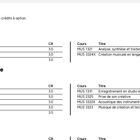
 crédits à option.
CR
Cours
Titre
3.0
MUS 1321
Analyse, synthèse et trait
3.0
MUS 3324X
Création musicale en lang
3.0
ue
CR
Cours
Titre
3.0
MUS 1331
Enregistrement en studio 
3.0
MUS 2325
Prise de son créative
3.0
MUS 3322X
Acoustique des instrument
3.0
MUS 3323
Musique de création et tec
3.0
CR
Cours
Titre