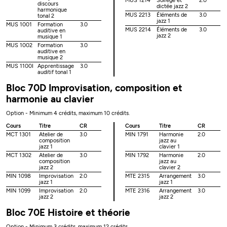
MUS 1214
Solfège et
2.0
discours
dictée jazz 2
harmonique
MUS 2213
Éléments de
3.0
tonal 2
jazz 1
MUS 1001
Formation
3.0
MUS 2214
Éléments de
3.0
auditive en
jazz 2
musique 1
MUS 1002
Formation
3.0
auditive en
musique 2
MUS 1100I
Apprentissage
3.0
auditif tonal 1
Bloc 70D Improvisation, composition et
harmonie au clavier
Option - Minimum 4 crédits, maximum 10 crédits.
Cours
Titre
CR
Cours
Titre
CR
MCT 1301
Atelier de
3.0
MIN 1791
Harmonie
2.0
composition
jazz au
jazz 1
clavier 1
MCT 1302
Atelier de
3.0
MIN 1792
Harmonie
2.0
composition
jazz au
jazz 2
clavier 2
MIN 1098
Improvisation
2.0
MTE 2315
Arrangement
3.0
jazz 1
jazz 1
MIN 1099
Improvisation
2.0
MTE 2316
Arrangement
3.0
jazz 2
jazz 2
Bloc 70E Histoire et théorie
Option - Minimum 3 crédits, maximum 12 crédits.