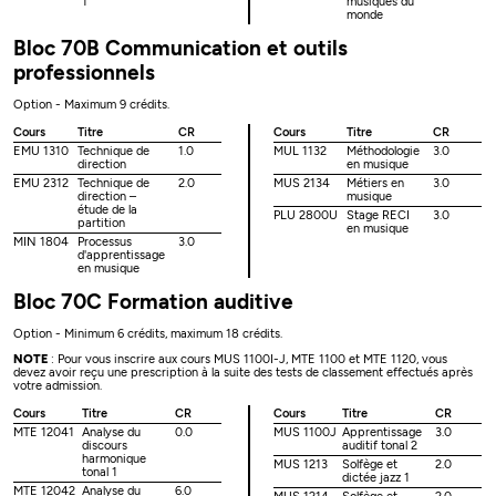
1
musiques du
monde
Bloc 70B Communication et outils
professionnels
Option - Maximum 9 crédits.
Cours
Titre
CR
Cours
Titre
CR
EMU 1310
Technique de
1.0
MUL 1132
Méthodologie
3.0
direction
en musique
EMU 2312
Technique de
2.0
MUS 2134
Métiers en
3.0
direction –
musique
étude de la
PLU 2800U
Stage RECI
3.0
partition
en musique
MIN 1804
Processus
3.0
d'apprentissage
en musique
Bloc 70C Formation auditive
Option - Minimum 6 crédits, maximum 18 crédits.
NOTE
: Pour vous inscrire aux cours MUS 1100I-J, MTE 1100 et MTE 1120, vous
devez avoir reçu une prescription à la suite des tests de classement effectués après
votre admission.
Cours
Titre
CR
Cours
Titre
CR
MTE 12041
Analyse du
0.0
MUS 1100J
Apprentissage
3.0
discours
auditif tonal 2
harmonique
MUS 1213
Solfège et
2.0
tonal 1
dictée jazz 1
MTE 12042
Analyse du
6.0