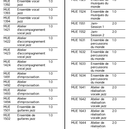
MUE
Ensemble vocal
1.0
musiques du
1392
jazz
monde
MUE
Ensemble vocal
1.0
MUE 1524
Ensemble de
1.0
1393
jazz
musiques du
MUE
Ensemble vocal
1.0
monde
1394
jazz
MUE 1551
Jam-
2.0
MUE
Atelier
1.0
Session 1
1421
d'accompagnement
MUE 1552
Jam-
2.0
vocal jazz
Session 2
MUE
Atelier
1.0
MUE 1631
Ensemble de
1.0
1422
d'accompagnement
percussions
vocal jazz
du monde
MUE
Atelier
1.0
MUE 1632
Ensemble de
1.0
1423
d'accompagnement
percussions
vocal jazz
du monde
MUE
Atelier
1.0
MUE 1633
Ensemble de
1.0
1424
d'accompagnement
percussions
vocal jazz
du monde
MUE
Atelier
1.0
MUE 1634
Ensemble de
1.0
1491
d'improvisation
percussions
MUE
Atelier
1.0
du monde
1492
d'improvisation
MUE 1641
Atelier de
2.0
MUE
Atelier
1.0
réalisation
1493
d'improvisation
vocale jazz
MUE
Atelier
1.0
MUE 1642
Atelier de
2.0
1494
d'improvisation
réalisation
vocale jazz
MUE
Ensemble de
1.0
1501
guitares jazz
MUE 1643
Atelier de
2.0
réalisation
MUE
Ensemble de
1.0
vocale jazz
1502
guitares jazz
MUE 1644
Atelier de
2.0
réalisation