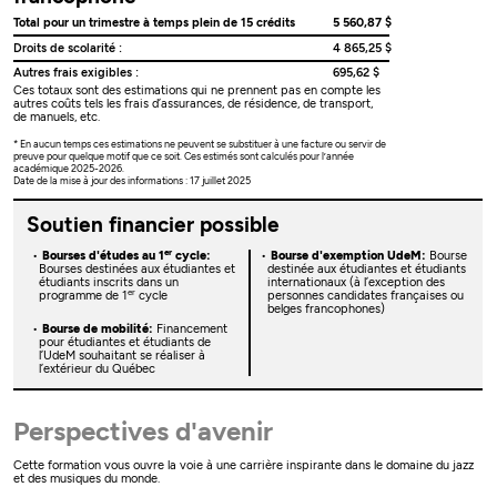
Total pour un trimestre à temps plein de 15 crédits
5 560,87 $
Droits de scolarité :
4 865,25 $
Autres frais exigibles :
695,62 $
Ces totaux sont des estimations qui ne prennent pas en compte les
autres coûts tels les frais d’assurances, de résidence, de transport,
de manuels, etc.
* En aucun temps ces estimations ne peuvent se substituer à une facture ou servir de
preuve pour quelque motif que ce soit. Ces estimés sont calculés pour l’année
académique 2025-2026.
Date de la mise à jour des informations : 17 juillet 2025
Soutien financier possible
er
Bourses d'études au 1
cycle:
Bourse d'exemption UdeM:
Bourse
Bourses destinées aux étudiantes et
destinée aux étudiantes et étudiants
étudiants inscrits dans un
internationaux (à l’exception des
er
programme de 1
cycle
personnes candidates françaises ou
belges francophones)
Bourse de mobilité:
Financement
pour étudiantes et étudiants de
l’UdeM souhaitant se réaliser à
l’extérieur du Québec
Perspectives d'avenir
Cette formation vous ouvre la voie à une carrière inspirante dans le domaine du jazz
et des musiques du monde.