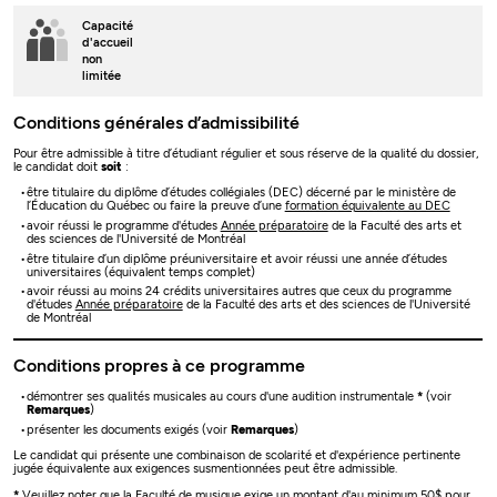
Capacité
d'accueil
non
limitée
Conditions générales d’admissibilité
Pour être admissible à titre d’étudiant régulier et sous réserve de la qualité du dossier,
le candidat doit
soit
:
être titulaire du diplôme d’études collégiales (DEC) décerné par le ministère de
l’Éducation du Québec ou faire la preuve d’une
formation équivalente au DEC
avoir réussi le programme d'études
Année préparatoire
de la Faculté des arts et
des sciences de l'Université de Montréal
être titulaire d’un diplôme préuniversitaire et avoir réussi une année d’études
universitaires (équivalent temps complet)
avoir réussi au moins 24 crédits universitaires autres que ceux du programme
d'études
Année préparatoire
de la Faculté des arts et des sciences de l'Université
de Montréal
Conditions propres à ce programme
démontrer ses qualités musicales au cours d'une audition instrumentale
*
(voir
Remarques
)
présenter les documents exigés (voir
Remarques
)
Le candidat qui présente une combinaison de scolarité et d'expérience pertinente
jugée équivalente aux exigences susmentionnées peut être admissible.
*
Veuillez noter que la Faculté de musique exige un montant d'au minimum 50$ pour