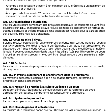
L'étudiant s'inscrit à temps plein ou à temps partiel.
À temps plein, l'étudiant s'inscrit à un minimum de 12 crédits et à un maximum de
18 crédits par trimestre.
À temps partiel (moins de 12 crédits par trimestre), l'étudiant s'inscrit à un
minimum de neuf crédits en quatre trimestres consécutifs.
Art. 6.4 Prescriptions d'inscription
Pour suivre les cours demandant des préalables musicaux, les étudiants doivent être
titulaires d'un DEC en musique et avoir réussi les tests de classement en formation
auditive, écriture et théorie musicale. Une audition est requise pour la participation
aux cours du bloc Musique d'ensemble.
Art. 6.6 Cours de mise à niveau
Selon le résultat obtenu à l'épreuve d'expression écrite d'un test de français reconnu
par l'Université de Montréal, l'étudiant ou l'étudiante pourrait se voir prescrire un ou
deux cours de français écrit. Cette prescription pourrait être modifiée ou annulée si
l'étudiant soumet un nouveau résultat avant les délais fixés par l'Université. Le cours
imposé est suivi hors programme et doit être réussi au cours de la première année
d'études.
Art. 6.10 Scolarité
La scolarité minimale du programme est de quatre trimestres; la scolarité maximale,
de cinq années.
Art. 11.2 Moyenne déterminant le cheminement dans le programme
La moyenne cumulative, calculée à la fin de chaque trimestre, détermine la
progression dans le programme.
Art. 13.4 Modalité de reprise à la suite d'un échec à un cours
De façon générale, l'étudiant qui échoue un cours doit le reprendre ou, avec
approbation de l'autorité compétente, lui substituer un autre cours.
Art. 14.1 Système de promotion
La promotion par cours prévaut dans le programme.
Art. 18 Octroi de grades et attestations
La réussite du programme donne droit au Diplôme en jazz et musiques du monde. Le