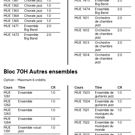
MUE 1361
Chorale jazz
1.0
MUE 1473
Ensemble
2.0
Big Band
MUE 1362
Chorale jazz
1.0
MUE 1474
Ensemble
2.0
MUE 1363
Chorale jazz
1.0
Big Band
MUE 1364
Chorale jazz
1.0
MUE 1611
Orchestre
2.0
MUE 1365
Chorale jazz
1.0
de chambre
jazz
MUE 1471
Ensemble
2.0
Big Band
MUE 1612
Orchestre
2.0
de chambre
MUE 1472
Ensemble
2.0
jazz
Big Band
MUE 1613
Orchestre
2.0
de chambre
jazz
MUE 1614
Orchestre
2.0
de chambre
jazz
Bloc 70H Autres ensembles
Option - Maximum 6 crédits.
Cours
Titre
CR
Cours
Titre
CR
MUE
Ensemble
1.0
MUE 1503
Ensemble de
1.0
1261
guitares jazz
MUE
Ensemble
1.0
MUE 1504
Ensemble de
1.0
1262
guitares jazz
MUE
Ensemble
1.0
MUE 1521
Ensemble de
1.0
1263
musiques du
monde
MUE
Ensemble
1.0
1264
MUE 1522
Ensemble de
1.0
musiques du
MUE
Ensemble vocal
1.0
monde
1391
jazz
MUE 1523
Ensemble de
1.0