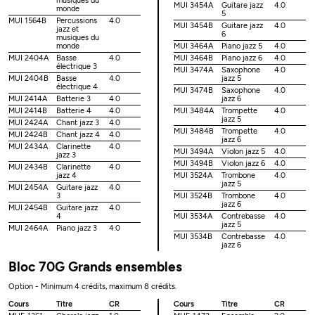
musiques du
MUI 3454A
Guitare jazz
4.0
monde
5
MUI 1564B
Percussions
4.0
MUI 3454B
Guitare jazz
4.0
jazz et
6
musiques du
monde
MUI 3464A
Piano jazz 5
4.0
MUI 2404A
Basse
4.0
MUI 3464B
Piano jazz 6
4.0
électrique 3
MUI 3474A
Saxophone
4.0
MUI 2404B
Basse
4.0
jazz 5
électrique 4
MUI 3474B
Saxophone
4.0
MUI 2414A
Batterie 3
4.0
jazz 6
MUI 2414B
Batterie 4
4.0
MUI 3484A
Trompette
4.0
jazz 5
MUI 2424A
Chant jazz 3
4.0
MUI 3484B
Trompette
4.0
MUI 2424B
Chant jazz 4
4.0
jazz 6
MUI 2434A
Clarinette
4.0
MUI 3494A
Violon jazz 5
4.0
jazz 3
MUI 3494B
Violon jazz 6
4.0
MUI 2434B
Clarinette
4.0
jazz 4
MUI 3524A
Trombone
4.0
jazz 5
MUI 2454A
Guitare jazz
4.0
3
MUI 3524B
Trombone
4.0
jazz 6
MUI 2454B
Guitare jazz
4.0
4
MUI 3534A
Contrebasse
4.0
jazz 5
MUI 2464A
Piano jazz 3
4.0
MUI 3534B
Contrebasse
4.0
jazz 6
Bloc 70G Grands ensembles
Option - Minimum 4 crédits, maximum 8 crédits.
Cours
Titre
CR
Cours
Titre
CR