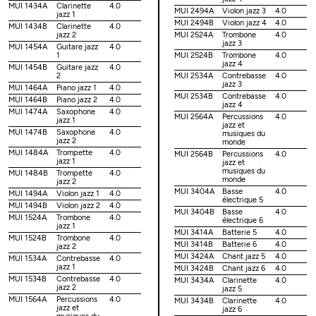
MUI 1434A
Clarinette
4.0
MUI 2494A
Violon jazz 3
4.0
jazz 1
MUI 2494B
Violon jazz 4
4.0
MUI 1434B
Clarinette
4.0
jazz 2
MUI 2524A
Trombone
4.0
jazz 3
MUI 1454A
Guitare jazz
4.0
1
MUI 2524B
Trombone
4.0
jazz 4
MUI 1454B
Guitare jazz
4.0
2
MUI 2534A
Contrebasse
4.0
jazz 3
MUI 1464A
Piano jazz 1
4.0
MUI 2534B
Contrebasse
4.0
MUI 1464B
Piano jazz 2
4.0
jazz 4
MUI 1474A
Saxophone
4.0
MUI 2564A
Percussions
4.0
jazz 1
jazz et
MUI 1474B
Saxophone
4.0
musiques du
jazz 2
monde
MUI 1484A
Trompette
4.0
MUI 2564B
Percussions
4.0
jazz 1
jazz et
musiques du
MUI 1484B
Trompette
4.0
monde
jazz 2
MUI 3404A
Basse
4.0
MUI 1494A
Violon jazz 1
4.0
électrique 5
MUI 1494B
Violon jazz 2
4.0
MUI 3404B
Basse
4.0
MUI 1524A
Trombone
4.0
électrique 6
jazz 1
MUI 3414A
Batterie 5
4.0
MUI 1524B
Trombone
4.0
MUI 3414B
Batterie 6
4.0
jazz 2
MUI 3424A
Chant jazz 5
4.0
MUI 1534A
Contrebasse
4.0
jazz 1
MUI 3424B
Chant jazz 6
4.0
MUI 1534B
Contrebasse
4.0
MUI 3434A
Clarinette
4.0
jazz 2
jazz 5
MUI 1564A
Percussions
4.0
MUI 3434B
Clarinette
4.0
jazz et
jazz 6