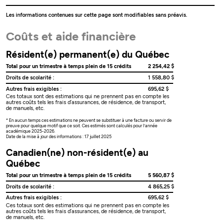
Les informations contenues sur cette page sont modifiables sans préavis.
Coûts et aide financière
Résident(e) permanent(e) du Québec
Total pour un trimestre à temps plein de 15 crédits
2 254,42 $
Droits de scolarité :
1 558,80 $
Autres frais exigibles :
695,62 $
Ces totaux sont des estimations qui ne prennent pas en compte les
autres coûts tels les frais d’assurances, de résidence, de transport,
de manuels, etc.
* En aucun temps ces estimations ne peuvent se substituer à une facture ou servir de
preuve pour quelque motif que ce soit. Ces estimés sont calculés pour l’année
académique 2025-2026.
Date de la mise à jour des informations : 17 juillet 2025
Canadien(ne) non-résident(e) au
Québec
Total pour un trimestre à temps plein de 15 crédits
5 560,87 $
Droits de scolarité :
4 865,25 $
Autres frais exigibles :
695,62 $
Ces totaux sont des estimations qui ne prennent pas en compte les
autres coûts tels les frais d’assurances, de résidence, de transport,
de manuels, etc.