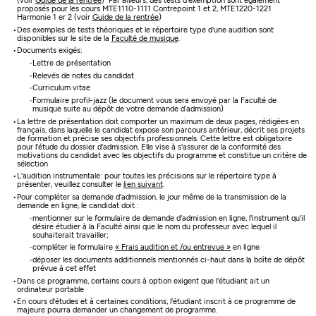
(voir
Guide de la rentrée
) Par ailleurs, des tests d'exemption sont également
proposés pour les cours MTE1110-1111 Contrepoint 1 et 2, MTE1220-1221
Harmonie 1 er 2 (voir
Guide de la rentrée
)
Des exemples de tests théoriques et le répertoire type d'une audition sont
disponibles sur le site de la
Faculté de musique
.
Documents exigés:
Lettre de présentation
Relevés de notes du candidat
Curriculum vitae
Formulaire profil-jazz (le document vous sera envoyé par la Faculté de
musique suite au dépôt de votre demande d’admission)
La lettre de présentation doit comporter un maximum de deux pages, rédigées en
français, dans laquelle le candidat expose son parcours antérieur, décrit ses projets
de formation et précise ses objectifs professionnels. Cette lettre est obligatoire
pour l'étude du dossier d'admission. Elle vise à s'assurer de la conformité des
motivations du candidat avec les objectifs du programme et constitue un critère de
sélection
L'audition instrumentale: pour toutes les précisions sur le répertoire type à
présenter, veuillez consulter le
lien suivant
.
Pour compléter sa demande d'admission, le jour même de la transmission de la
demande en ligne, le candidat doit :
mentionner sur le formulaire de demande d'admission en ligne, l'instrument qu'il
désire étudier à la Faculté ainsi que le nom du professeur avec lequel il
souhaiterait travailler;
compléter le formulaire
« Frais audition et /ou entrevue »
en ligne
déposer les documents additionnels mentionnés ci-haut dans la boîte de dépôt
prévue à cet effet
Dans ce programme, certains cours à option exigent que l'étudiant ait un
ordinateur portable
En cours d'études et à certaines conditions, l'étudiant inscrit à ce programme de
majeure pourra demander un changement de programme.