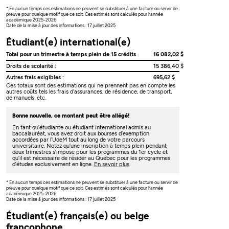
* En aucun temps ces estimations ne peuvent se substituer à une facture ou servir de
preuve pour quelque motif que ce soit. Ces estimés sont calculés pour l’année
académique 2025-2026.
Date de la mise à jour des informations : 17 juillet 2025
Étudiant(e) international(e)
Total pour un trimestre à temps plein de 15 crédits
16 082,02 $
Droits de scolarité :
15 386,40 $
Autres frais exigibles :
695,62 $
Ces totaux sont des estimations qui ne prennent pas en compte les
autres coûts tels les frais d’assurances, de résidence, de transport,
de manuels, etc.
Bonne nouvelle, ce montant peut être allégé!
En tant qu’étudiante ou étudiant international admis au
baccalauréat, vous avez droit aux bourses d’exemption
accordées par l’UdeM tout au long de votre parcours
universitaire. Notez qu’une inscription à temps plein pendant
deux trimestres s’impose pour les programmes du 1er cycle et
qu’il est nécessaire de résider au Québec pour les programmes
d’études exclusivement en ligne.
En savoir plus
* En aucun temps ces estimations ne peuvent se substituer à une facture ou servir de
preuve pour quelque motif que ce soit. Ces estimés sont calculés pour l’année
académique 2025-2026.
Date de la mise à jour des informations : 17 juillet 2025
Étudiant(e) français(e) ou belge
francophone