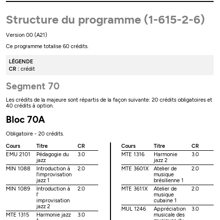
Structure du programme (1-615-2-6)
Version 00 (A21)
Ce programme totalise 60 crédits.
LÉGENDE
CR :
crédit
Segment 70
Les crédits de la majeure sont répartis de la façon suivante: 20 crédits obligatoires et
40 crédits à option.
Bloc 70A
Obligatoire - 20 crédits.
Cours
Titre
CR
Cours
Titre
CR
EMU 2101
Pédagogie du
3.0
MTE 1316
Harmonie
3.0
jazz
jazz 2
MIN 1088
Introduction à
2.0
MTE 3601X
Atelier de
2.0
l'improvisation
musique
jazz 1
brésilienne 1
MIN 1089
Introduction à
2.0
MTE 3611X
Atelier de
2.0
l'
musique
improvisation
cubaine 1
jazz 2
MUL 1246
Appréciation
3.0
MTE 1315
Harmonie jazz
3.0
musicale des