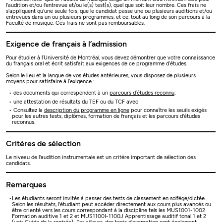
l'audition et/ou l'entrevue et/ou le(s) test(s), quel que soit leur nombre. Ces frais ne
s'appliquent qu'une seule fois, que le candidat passe une ou plusieurs auditions et/ou
entrevues dans un ou plusieurs programmes, et ce, tout au long de son parcours à la
Faculté de musique. Ces frais ne sont pas remboursables.
Exigence de français à l’admission
Pour étudier à l’Université de Montréal, vous devez démontrer que votre connaissance
du français oral et écrit satisfait aux exigences de ce programme d’études.
Selon le lieu et la langue de vos études antérieures, vous disposez de plusieurs
moyens pour satisfaire à l’exigence :
des documents qui correspondent à un
parcours d’études reconnu
;
une attestation de résultats du TEF ou du TCF avec
Consultez la
description du programme en ligne
pour connaître les seuils exigés
pour les autres tests, diplômes, formation de français et les parcours d'études
reconnus.
Critères de sélection
Le niveau de l'audition instrumentale est un critère important de sélection des
candidats.
Remarques
Les étudiants seront invités à passer des tests de classement en solfège/dictée.
Selon les résultats, l'étudiant peut accéder directement aux cours plus avancés ou
être orienté vers les cours correspondant à la discipline tels les MUS1001-1002
Formation auditive 1 et 2 et MUS1100I-1100J Apprentissage auditif tonal 1 et 2