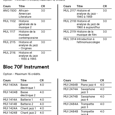
Cours
Titre
CR
Cours
Titre
CR
ANG 1500
African-
3.0
MUL 2117
Histoire et
3.0
American
analyse du jazz -
Literature
1940 à 1959
MUL 1102
Histoire
3.0
MUL 2118
Histoire et
3.0
générale de la
analyse du jazz de
musique 2
1960 à aujourd'hui
MUL 1117
Histoire de la
3.0
MUL 2119
Histoire de la
3.0
musique
musique de film
contemporaine
MUL 3314
Introduction à
3.0
MUL 2115
Histoire et
3.0
l'ethnomusicologie
analyse du jazz
- Origines
MUL 2116
Histoire et
3.0
analyse du jazz
- 1930 à 1945
Bloc 70F Instrument
Option - Maximum 16 crédits.
Cours
Titre
CR
Cours
Titre
CR
MUI 1404A
Basse
4.0
MUI 2464B
Piano jazz 4
4.0
électrique 1
MUI 2474A
Saxophone
4.0
MUI 1404B
Basse
4.0
jazz 3
électrique 2
MUI 2474B
Saxophone
4.0
MUI 1414A
Batterie 1
4.0
jazz 4
MUI 1414B
Batterie 2
4.0
MUI 2484A
Trompette
4.0
jazz 3
MUI 1424A
Chant jazz 1
4.0
MUI 2484B
Trompette
4.0
MUI 1424B
Chant jazz 2
4.0
jazz 4