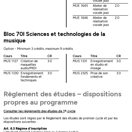
vocale jazz
MUE 1645
Atelier de
2.0
réalisation
vocale jazz
MUE 1646
Atelier de
2.0
réalisation
vocale jazz
Bloc 70I Sciences et technologies de la
musique
Option - Minimum 3 crédits, maximum 9 crédits.
Cours
Titre
CR
Cours
Titre
CR
MUS 1127
Création de
3.0
MUS 1331
Enregistrement
3.0
maquettes
en studio et
audio/MIDI
mixage
MUS 1330
Enregistrement:
3.0
MUS 2325
Prise de son
3.0
fondements et
créative
techniques
Règlement des études – dispositions
propres au programme
er
Consulter les règlements des études de 1
cycle
Les études sont régies par le Règlement des études de premier cycle et par les
dispositions suivantes :
Art. 6.3 Régime d'inscription