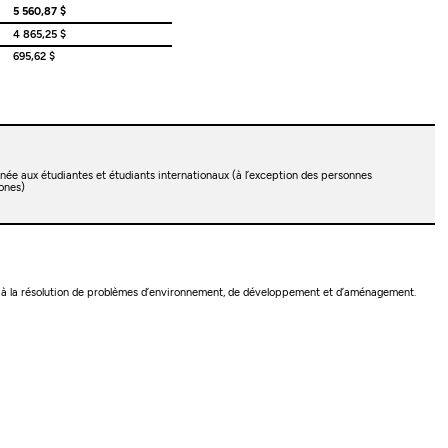
5 560,87 $
4 865,25 $
695,62 $
née aux étudiantes et étudiants internationaux (à l’exception des personnes
ones)
er à la résolution de problèmes d’environnement, de développement et d’aménagement.