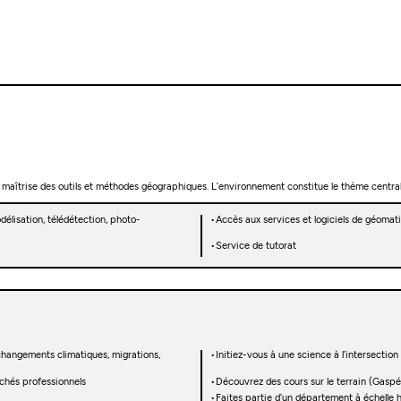
maîtrise des outils et méthodes géographiques. L’environnement constitue le thème central 
délisation, télédétection, photo-
Accès aux services et logiciels de géomati
Service de tutorat
changements climatiques, migrations,
Initiez-vous à une science à l’intersection
chés professionnels
Découvrez des cours sur le terrain (Gaspés
Faites partie d’un département à échelle