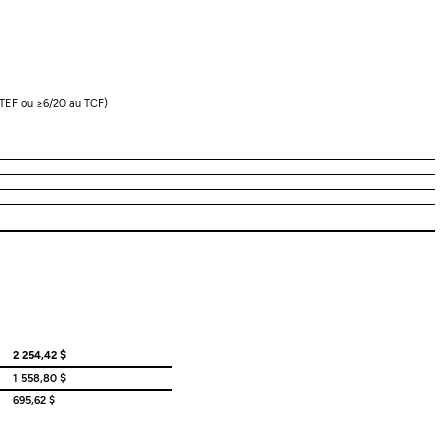
 TEF ou ≥6/20 au TCF)
2 254,42 $
1 558,80 $
695,62 $