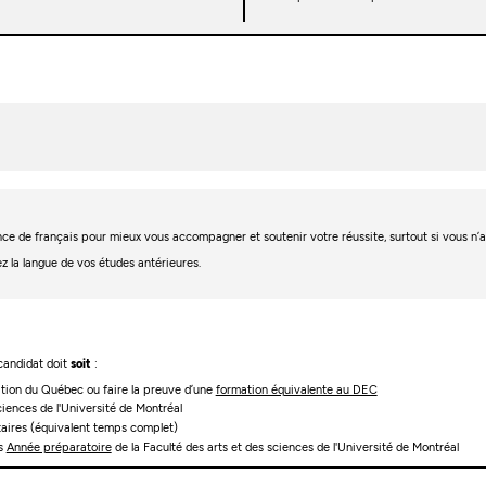
igence de français pour mieux vous accompagner et soutenir votre réussite, surtout si vous n
ez la langue de vos études antérieures.
 candidat doit
soit
:
cation du Québec ou faire la preuve d’une
formation équivalente au DEC
ciences de l'Université de Montréal
itaires (équivalent temps complet)
es
Année préparatoire
de la Faculté des arts et des sciences de l'Université de Montréal