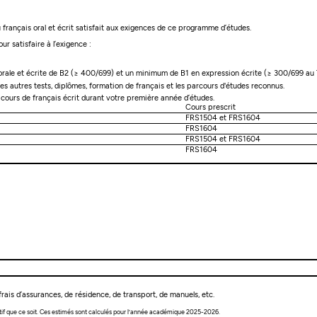
français oral et écrit satisfait aux exigences de ce programme d’études.
ur satisfaire à l’exigence :
rale et écrite de B2 (≥ 400/699) et un minimum de B1 en expression écrite (≥ 300/699 au
les autres tests, diplômes, formation de français et les parcours d'études reconnus.
2 cours de français écrit durant votre première année d’études.
Cours prescrit
FRS1504 et FRS1604
FRS1604
FRS1504 et FRS1604
FRS1604
rais d’assurances, de résidence, de transport, de manuels, etc.
tif que ce soit. Ces estimés sont calculés pour l’année académique 2025-2026.