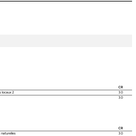
CR
s locaux 2
3.0
3.0
CR
naturelles
3.0