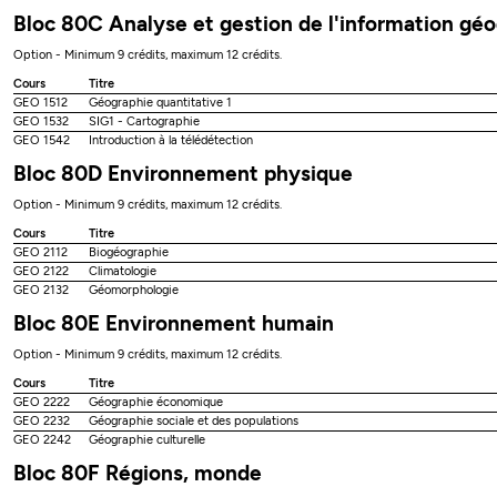
Bloc 80C Analyse et gestion de l'information gé
Option - Minimum 9 crédits, maximum 12 crédits.
Cours
Titre
GEO 1512
Géographie quantitative 1
GEO 1532
SIG1 - Cartographie
GEO 1542
Introduction à la télédétection
Bloc 80D Environnement physique
Option - Minimum 9 crédits, maximum 12 crédits.
Cours
Titre
GEO 2112
Biogéographie
GEO 2122
Climatologie
GEO 2132
Géomorphologie
Bloc 80E Environnement humain
Option - Minimum 9 crédits, maximum 12 crédits.
Cours
Titre
GEO 2222
Géographie économique
GEO 2232
Géographie sociale et des populations
GEO 2242
Géographie culturelle
Bloc 80F Régions, monde