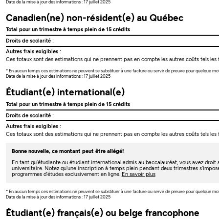
Date de la mise à jour des informations : 17 juillet 2025
Canadien(ne) non-résident(e) au Québec
Total pour un trimestre à temps plein de 15 crédits
Droits de scolarité :
Autres frais exigibles :
Ces totaux sont des estimations qui ne prennent pas en compte les autres coûts tels les f
* En aucun temps ces estimations ne peuvent se substituer à une facture ou servir de preuve pour quelque mo
Date de la mise à jour des informations : 17 juillet 2025
Étudiant(e) international(e)
Total pour un trimestre à temps plein de 15 crédits
Droits de scolarité :
Autres frais exigibles :
Ces totaux sont des estimations qui ne prennent pas en compte les autres coûts tels les f
Bonne nouvelle, ce montant peut être allégé!
En tant qu’étudiante ou étudiant international admis au baccalauréat, vous avez droi
universitaire. Notez qu’une inscription à temps plein pendant deux trimestres s’impos
programmes d’études exclusivement en ligne.
En savoir plus
* En aucun temps ces estimations ne peuvent se substituer à une facture ou servir de preuve pour quelque mo
Date de la mise à jour des informations : 17 juillet 2025
Étudiant(e) français(e) ou belge francophone