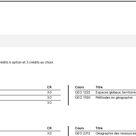
rédits à option et 3 crédits au choix.
CR
Cours
Titre
3.0
GEO 1222
Espaces globaux, territoire
3.0
GEO 1550
Méthodes en géographie
3.0
CR
Cours
Titre
3.0
GEO 2312
Géographie des ressources 