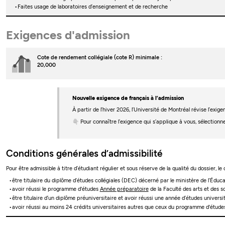
Faites usage de laboratoires d’enseignement et de recherche
Exigences d'admission
Cote de rendement collégiale (cote R) minimale :
20,000
Nouvelle exigence de français à l’admission
À partir de l’hiver 2026, l’Université de Montréal révise l’ex
👇 Pour connaître l’exigence qui s’applique à vous, sélectionn
Conditions générales d’admissibilité
Pour être admissible à titre d’étudiant régulier et sous réserve de la qualité du dossier, le
être titulaire du diplôme d’études collégiales (DEC) décerné par le ministère de l’Édu
avoir réussi le programme d'études
Année préparatoire
de la Faculté des arts et des s
être titulaire d’un diplôme préuniversitaire et avoir réussi une année d’études univers
avoir réussi au moins 24 crédits universitaires autres que ceux du programme d'étud