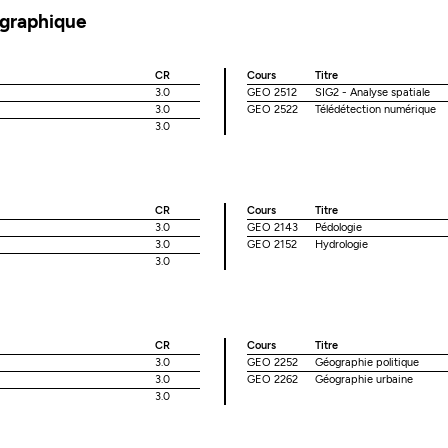
ographique
CR
Cours
Titre
3.0
GEO 2512
SIG2 - Analyse spatiale
3.0
GEO 2522
Télédétection numérique
3.0
CR
Cours
Titre
3.0
GEO 2143
Pédologie
3.0
GEO 2152
Hydrologie
3.0
CR
Cours
Titre
3.0
GEO 2252
Géographie politique
3.0
GEO 2262
Géographie urbaine
3.0