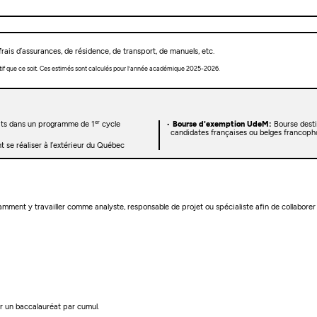
rais d’assurances, de résidence, de transport, de manuels, etc.
tif que ce soit. Ces estimés sont calculés pour l’année académique 2025-2026.
er
rits dans un programme de 1
cycle
Bourse d'exemption UdeM:
Bourse desti
candidates françaises ou belges francoph
 se réaliser à l’extérieur du Québec
mment y travailler comme analyste, responsable de projet ou spécialiste afin de collabor
r un baccalauréat par cumul.