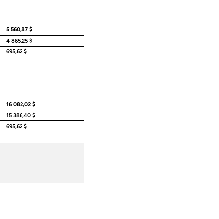
5 560,87 $
4 865,25 $
695,62 $
16 082,02 $
15 386,40 $
695,62 $