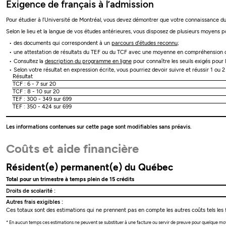
Exigence de français à l’admission
Pour étudier à l’Université de Montréal, vous devez démontrer que votre connaissance du 
Selon le lieu et la langue de vos études antérieures, vous disposez de plusieurs moyens po
des documents qui correspondent à un
parcours d’études reconnu
;
une attestation de résultats du TEF ou du TCF avec une moyenne en compréhension o
Consultez la
description du programme en ligne
pour connaître les seuils exigés pour 
Selon votre résultat en expression écrite, vous pourriez devoir suivre et réussir 1 ou 
Résultat
TCF : 6 - 7 sur 20
TCF : 8 - 10 sur 20
TEF : 300 - 349 sur 699
TEF : 350 - 424 sur 699
Les informations contenues sur cette page sont modifiables sans préavis.
Coûts et aide financière
Résident(e) permanent(e) du Québec
Total pour un trimestre à temps plein de 15 crédits
Droits de scolarité :
Autres frais exigibles :
Ces totaux sont des estimations qui ne prennent pas en compte les autres coûts tels les f
* En aucun temps ces estimations ne peuvent se substituer à une facture ou servir de preuve pour quelque mo