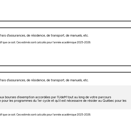
rais d’assurances, de résidence, de transport, de manuels, etc.
tif que ce soit. Ces estimés sont calculés pour l’année académique 2025-2026.
rais d’assurances, de résidence, de transport, de manuels, etc.
t aux bourses d’exemption accordées par l’UdeM tout au long de votre parcours
e pour les programmes du 1er cycle et qu’il est nécessaire de résider au Québec pour les
tif que ce soit. Ces estimés sont calculés pour l’année académique 2025-2026.