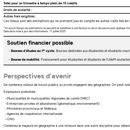
Total pour un trimestre à temps plein de 15 crédits
Droits de scolarité :
Autres frais exigibles :
Ces totaux sont des estimations qui ne prennent pas en compte les autres coûts tels les f
* En aucun temps ces estimations ne peuvent se substituer à une facture ou servir de preuve pour quelque mo
Date de la mise à jour des informations : 17 juillet 2025
Soutien financier possible
er
Bourses d'études au 1
cycle:
Bourses destinées aux étudiantes et étudiants insc
Bourse de mobilité:
Financement pour étudiantes et étudiants de l’UdeM souhaitant
Perspectives d'avenir
De nombreux milieux de travail publics ou privés engagent des géographes. On peut nota
Employeurs potentiels :
Municipalités et municipalités régionales de comté (MRC)
Entreprises privées et laboratoires (géomatique, environnement)
Ministères provinciaux et fédéraux
Agences de coopération internationale
ONG
Combinez la majeure en géographie à une mineure dans une autre discipline pour obteni