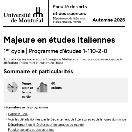
Passer au contenu
Faculté des arts
et des sciences
Département de littératures
Automne 2026
et de langues du monde
Majeure en études italiennes
er
1
cycle | Programme d'études 1-110-2-0
Approfondissez votre apprentissage de l’italien et affinez vos connaissances de la
littérature, l’histoire et la culture de l’Italie.
Sommaire et particularités
Temps
60
plein
et
crédits
temps
partiel
Information sur le programme
Gabriella Lodi
Voir les détails donnés par le Département de littératures et de langues du monde
Département de littératures et de langues du monde
Faculté des arts et des sciences