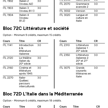
ITL 1902
Italien 2
3.0
(niveau A2)
ITL 2070
Grammaire
3.0
avancée 2
ITL 1903
Italien 3
3.0
(niveau B1.1)
ITL 3002
Version
3.0
ITL 1904
Italien 4
3.0
ITL 3020
Langue et
3.0
(niveau
culture en
B1.2)
Italie
Bloc 72C Littérature et société
Option - Minimum 9 crédits, maximum 15 crédits.
Cours
Titre
CR
Cours
Titre
CR
ITL 1141
Introduction
3.0
ITL 2310
Littérature
3.0
à la
italienne 1 :
e
littérature
20
siècle
italienne
ITL 2350
Littérature
3.0
ITL 2120
Le théâtre
3.0
italienne 2:
e
e
italien du
20
et 21
e
20
siècle
siècle
ITL 2160
Cinéma et
3.0
ITL 3075
Grands
3.0
littérature
courants
après 1945
littéraires en
Italie
ITL 2270
Italie-
3.0
Québec:
parcours
interculturels
Bloc 72D L'Italie dans la Méditerranée
Option - Minimum 6 crédits, maximum 18 crédits.
Cours
Titre
CR
Cours
Titre
CR