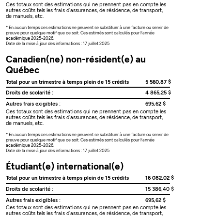
Ces totaux sont des estimations qui ne prennent pas en compte les
autres coûts tels les frais d’assurances, de résidence, de transport,
de manuels, etc.
* En aucun temps ces estimations ne peuvent se substituer à une facture ou servir de
preuve pour quelque motif que ce soit. Ces estimés sont calculés pour l’année
académique 2025-2026.
Date de la mise à jour des informations : 17 juillet 2025
Canadien(ne) non-résident(e) au
Québec
Total pour un trimestre à temps plein de 15 crédits
5 560,87 $
Droits de scolarité :
4 865,25 $
Autres frais exigibles :
695,62 $
Ces totaux sont des estimations qui ne prennent pas en compte les
autres coûts tels les frais d’assurances, de résidence, de transport,
de manuels, etc.
* En aucun temps ces estimations ne peuvent se substituer à une facture ou servir de
preuve pour quelque motif que ce soit. Ces estimés sont calculés pour l’année
académique 2025-2026.
Date de la mise à jour des informations : 17 juillet 2025
Étudiant(e) international(e)
Total pour un trimestre à temps plein de 15 crédits
16 082,02 $
Droits de scolarité :
15 386,40 $
Autres frais exigibles :
695,62 $
Ces totaux sont des estimations qui ne prennent pas en compte les
autres coûts tels les frais d’assurances, de résidence, de transport,