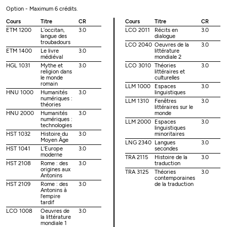
Option - Maximum 6 crédits.
Cours
Titre
CR
Cours
Titre
CR
ETM 1200
L’occitan,
3.0
LCO 2011
Récits en
3.0
langue des
dialogue
troubadours
LCO 2040
Oeuvres de la
3.0
ETM 1400
Le livre
3.0
littérature
médiéval
mondiale 2
HGL 1031
Mythe et
3.0
LCO 3010
Théories
3.0
religion dans
littéraires et
le monde
culturelles
romain
LLM 1000
Espaces
3.0
HNU 1000
Humanités
3.0
linguistiques
numériques :
LLM 1310
Fenêtres
3.0
théories
littéraires sur le
HNU 2000
Humanités
3.0
monde
numériques :
LLM 2000
Espaces
3.0
technologies
linguistiques
HST 1032
Histoire du
3.0
minoritaires
Moyen Âge
LNG 2340
Langues
3.0
HST 1041
L'Europe
3.0
secondes
moderne
TRA 2115
Histoire de la
3.0
HST 2108
Rome : des
3.0
traduction
origines aux
TRA 3125
Théories
3.0
Antonins
contemporaines
HST 2109
Rome : des
3.0
de la traduction
Antonins à
l'empire
tardif
LCO 1008
Oeuvres de
3.0
la littérature
mondiale 1