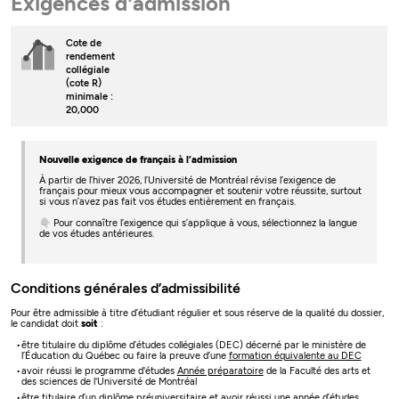
Exigences d'admission
Cote de
rendement
collégiale
(cote R)
minimale :
20,000
Nouvelle exigence de français à l’admission
À partir de l’hiver 2026, l’Université de Montréal révise l’exigence de
français pour mieux vous accompagner et soutenir votre réussite, surtout
si vous n’avez pas fait vos études entièrement en français.
👇 Pour connaître l’exigence qui s’applique à vous, sélectionnez la langue
de vos études antérieures.
Conditions générales d’admissibilité
Pour être admissible à titre d’étudiant régulier et sous réserve de la qualité du dossier,
le candidat doit
soit
:
être titulaire du diplôme d’études collégiales (DEC) décerné par le ministère de
l’Éducation du Québec ou faire la preuve d’une
formation équivalente au DEC
avoir réussi le programme d'études
Année préparatoire
de la Faculté des arts et
des sciences de l'Université de Montréal
être titulaire d’un diplôme préuniversitaire et avoir réussi une année d’études