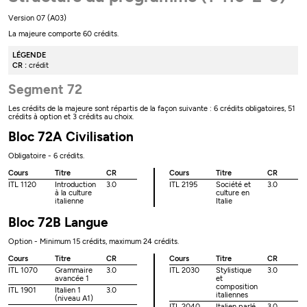
Version 07 (A03)
La majeure comporte 60 crédits.
LÉGENDE
CR :
crédit
Segment 72
Les crédits de la majeure sont répartis de la façon suivante : 6 crédits obligatoires, 51
crédits à option et 3 crédits au choix.
Bloc 72A Civilisation
Obligatoire - 6 crédits.
Cours
Titre
CR
Cours
Titre
CR
ITL 1120
Introduction
3.0
ITL 2195
Société et
3.0
à la culture
culture en
italienne
Italie
Bloc 72B Langue
Option - Minimum 15 crédits, maximum 24 crédits.
Cours
Titre
CR
Cours
Titre
CR
ITL 1070
Grammaire
3.0
ITL 2030
Stylistique
3.0
avancée 1
et
composition
ITL 1901
Italien 1
3.0
italiennes
(niveau A1)
ITL 2040
Italien parlé
3.0