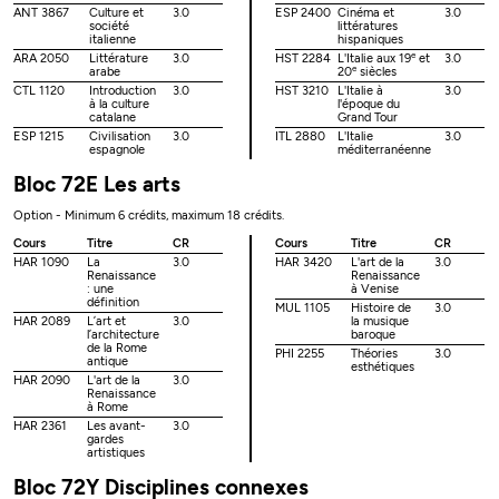
ANT 3867
Culture et
3.0
ESP 2400
Cinéma et
3.0
société
littératures
italienne
hispaniques
e
ARA 2050
Littérature
3.0
HST 2284
L'Italie aux 19
et
3.0
e
arabe
20
siècles
CTL 1120
Introduction
3.0
HST 3210
L'Italie à
3.0
à la culture
l'époque du
catalane
Grand Tour
ESP 1215
Civilisation
3.0
ITL 2880
L'Italie
3.0
espagnole
méditerranéenne
Bloc 72E Les arts
Option - Minimum 6 crédits, maximum 18 crédits.
Cours
Titre
CR
Cours
Titre
CR
HAR 1090
La
3.0
HAR 3420
L'art de la
3.0
Renaissance
Renaissance
: une
à Venise
définition
MUL 1105
Histoire de
3.0
HAR 2089
L’art et
3.0
la musique
l’architecture
baroque
de la Rome
PHI 2255
Théories
3.0
antique
esthétiques
HAR 2090
L'art de la
3.0
Renaissance
à Rome
HAR 2361
Les avant-
3.0
gardes
artistiques
Bloc 72Y Disciplines connexes