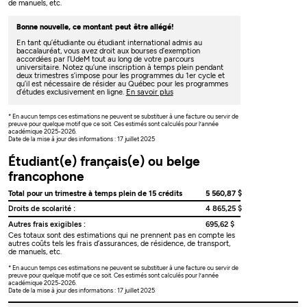
de manuels, etc.
Bonne nouvelle, ce montant peut être allégé!
En tant qu’étudiante ou étudiant international admis au
baccalauréat, vous avez droit aux bourses d’exemption
accordées par l’UdeM tout au long de votre parcours
universitaire. Notez qu’une inscription à temps plein pendant
deux trimestres s’impose pour les programmes du 1er cycle et
qu’il est nécessaire de résider au Québec pour les programmes
d’études exclusivement en ligne.
En savoir plus
* En aucun temps ces estimations ne peuvent se substituer à une facture ou servir de
preuve pour quelque motif que ce soit. Ces estimés sont calculés pour l’année
académique 2025-2026.
Date de la mise à jour des informations : 17 juillet 2025
Étudiant(e) français(e) ou belge
francophone
Total pour un trimestre à temps plein de 15 crédits
5 560,87 $
Droits de scolarité :
4 865,25 $
Autres frais exigibles :
695,62 $
Ces totaux sont des estimations qui ne prennent pas en compte les
autres coûts tels les frais d’assurances, de résidence, de transport,
de manuels, etc.
* En aucun temps ces estimations ne peuvent se substituer à une facture ou servir de
preuve pour quelque motif que ce soit. Ces estimés sont calculés pour l’année
académique 2025-2026.
Date de la mise à jour des informations : 17 juillet 2025