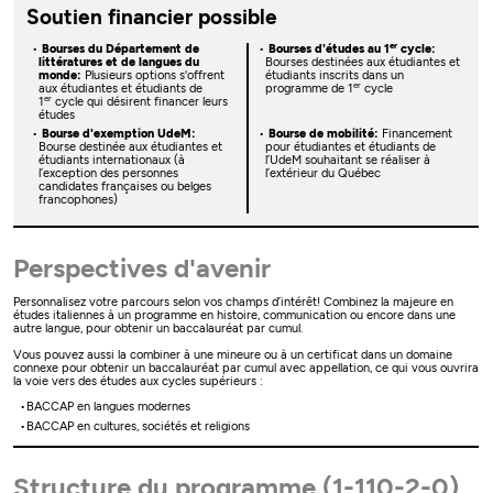
Soutien financier possible
er
Bourses du Département de
Bourses d'études au 1
cycle:
littératures et de langues du
Bourses destinées aux étudiantes et
monde:
Plusieurs options s'offrent
étudiants inscrits dans un
er
aux étudiantes et étudiants de
programme de 1
cycle
er
1
cycle qui désirent financer leurs
études
Bourse d'exemption UdeM:
Bourse de mobilité:
Financement
Bourse destinée aux étudiantes et
pour étudiantes et étudiants de
étudiants internationaux (à
l’UdeM souhaitant se réaliser à
l’exception des personnes
l’extérieur du Québec
candidates françaises ou belges
francophones)
Perspectives d'avenir
Personnalisez votre parcours selon vos champs d’intérêt! Combinez la majeure en
études italiennes à un programme en histoire, communication ou encore dans une
autre langue, pour obtenir un baccalauréat par cumul.
Vous pouvez aussi la combiner à une mineure ou à un certificat dans un domaine
connexe pour obtenir un baccalauréat par cumul avec appellation, ce qui vous ouvrira
la voie vers des études aux cycles supérieurs :
BACCAP en langues modernes
BACCAP en cultures, sociétés et religions
Structure du programme (1-110-2-0)