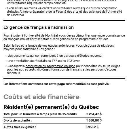
universitaires (équivalent temps complet)
avoir réussi au moins 24 crédits universitaires autres que ceux du programme
d'études
Année préparatoire
de la Faculté des arts et des sciences de l'Université
de Montréal
Exigence de français à l’admission
Pour étudier à l’Université de Montréal, vous devez démontrer que votre connaissance
du français oral et écrit satisfait aux exigences de ce programme d’études.
Selon le lieu et la langue de vos études antérieures, vous disposez de plusieurs
moyens pour satisfaire à l’exigence :
des documents qui correspondent à un
parcours d’études reconnu
;
une attestation de résultats du TEF ou du TCF avec
Consultez la
description du programme en ligne
pour connaître les seuils exigés
pour les autres tests, diplômes, formation de français et les parcours d'études
reconnus.
Les informations contenues sur cette page sont modifiables sans préavis.
Coûts et aide financière
Résident(e) permanent(e) du Québec
Total pour un trimestre à temps plein de 15 crédits
2 254,42 $
Droits de scolarité :
1 558,80 $
Autres frais exigibles :
695,62 $