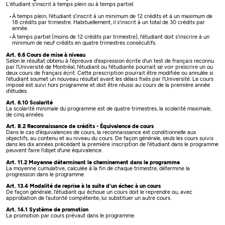
L'étudiant s'inscrit à temps plein ou à temps partiel.
À temps plein, l'étudiant s'inscrit à un minimum de 12 crédits et à un maximum de
18 crédits par trimestre. Habituellement, il s'inscrit à un total de 30 crédits par
année.
À temps partiel (moins de 12 crédits par trimestre), l'étudiant doit s'inscrire à un
minimum de neuf crédits en quatre trimestres consécutifs.
Art. 6.6 Cours de mise à niveau
Selon le résultat obtenu à l'épreuve d'expression écrite d'un test de français reconnu
par l'Université de Montréal, l'étudiant ou l'étudiante pourrait se voir prescrire un ou
deux cours de français écrit. Cette prescription pourrait être modifiée ou annulée si
l'étudiant soumet un nouveau résultat avant les délais fixés par l'Université. Le cours
imposé est suivi hors programme et doit être réussi au cours de la première année
d'études.
Art. 6.10 Scolarité
La scolarité minimale du programme est de quatre trimestres, la scolarité maximale,
de cinq années.
Art. 8.2 Reconnaissance de crédits - Équivalence de cours
Dans le cas d'équivalences de cours, la reconnaissance est conditionnelle aux
objectifs, au contenu et au niveau du cours. De façon générale, seuls les cours suivis
dans les dix années précédant la première inscription de l'étudiant dans le programme
peuvent faire l'objet d'une équivalence.
Art. 11.2 Moyenne déterminant le cheminement dans le programme
La moyenne cumulative, calculée à la fin de chaque trimestre, détermine la
progression dans le programme.
Art. 13.4 Modalité de reprise à la suite d'un échec à un cours
De façon générale, l'étudiant qui échoue un cours doit le reprendre ou, avec
approbation de l'autorité compétente, lui substituer un autre cours.
Art. 14.1 Système de promotion
La promotion par cours prévaut dans le programme.