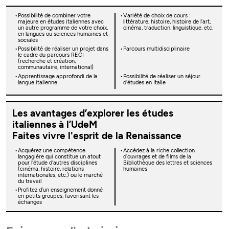
Possibilité de combiner votre
Variété de choix de cours :
majeure en études italiennes avec
littérature, histoire, histoire de l’art,
un autre programme de votre choix,
cinéma, traduction, linguistique, etc.
en langues ou sciences humaines et
sociales
Possibilité de réaliser un projet dans
Parcours multidisciplinaire
le cadre du parcours RECI
(recherche et création,
communautaire, international)
Apprentissage approfondi de la
Possibilité de réaliser un séjour
langue italienne
d'études en Italie
Les avantages d’explorer les études
italiennes à l’UdeM
Faites vivre l'esprit de la Renaissance
Acquérez une compétence
Accédez à la riche collection
langagière qui constitue un atout
d’ouvrages et de films de la
pour l'étude d'autres disciplines
Bibliothèque des lettres et sciences
(cinéma, histoire, relations
humaines
internationales, etc.) ou le marché
du travail
Profitez d’un enseignement donné
en petits groupes, favorisant les
échanges