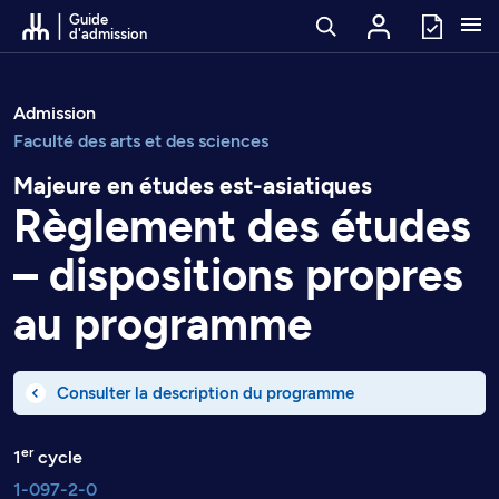
Passer au contenu
Guide
d'admission
Admission
Faculté des arts et des sciences
Majeure en études est-asiatiques
Règlement des études
– dispositions propres
au programme
Consulter la description du programme
er
1
cycle
1-097-2-0