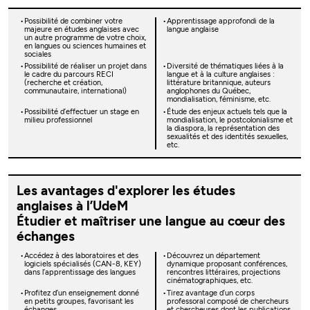
Possibilité de combiner votre
Apprentissage approfondi de la
majeure en études anglaises avec
langue anglaise
un autre programme de votre choix,
en langues ou sciences humaines et
sociales
Possibilité de réaliser un projet dans
Diversité de thématiques liées à la
le cadre du parcours RECI
langue et à la culture anglaises :
(recherche et création,
littérature britannique, auteurs
communautaire, international)
anglophones du Québec,
mondialisation, féminisme, etc.
Possibilité d’effectuer un stage en
Étude des enjeux actuels tels que la
milieu professionnel
mondialisation, le postcolonialisme et
la diaspora, la représentation des
sexualités et des identités sexuelles,
etc.
Les avantages d'explorer les études
anglaises à l’UdeM
Étudier et maîtriser une langue au cœur des
échanges
Accédez à des laboratoires et des
Découvrez un département
logiciels spécialisés (CAN-8, KEY)
dynamique proposant conférences,
dans l’apprentissage des langues
rencontres littéraires, projections
cinématographiques, etc.
Profitez d’un enseignement donné
Tirez avantage d’un corps
en petits groupes, favorisant les
professoral composé de chercheurs
échanges
et chercheuses dont les publications