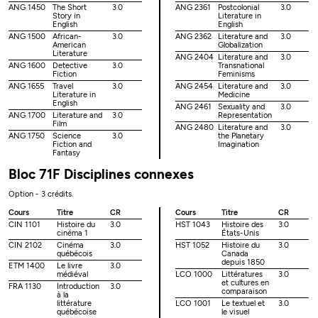
ANG 1450
The Short
3.0
ANG 2361
Postcolonial
3.0
Story in
Literature in
English
English
ANG 1500
African-
3.0
ANG 2362
Literature and
3.0
American
Globalization
Literature
ANG 2404
Literature and
3.0
ANG 1600
Detective
3.0
Transnational
Fiction
Feminisms
ANG 1655
Travel
3.0
ANG 2454
Literature and
3.0
Literature in
Medicine
English
ANG 2461
Sexuality and
3.0
ANG 1700
Literature and
3.0
Representation
Film
ANG 2480
Literature and
3.0
ANG 1750
Science
3.0
the Planetary
Fiction and
Imagination
Fantasy
Bloc 71F Disciplines connexes
Option - 3 crédits.
Cours
Titre
CR
Cours
Titre
CR
CIN 1101
Histoire du
3.0
HST 1043
Histoire des
3.0
cinéma 1
États-Unis
CIN 2102
Cinéma
3.0
HST 1052
Histoire du
3.0
québécois
Canada
depuis 1850
ETM 1400
Le livre
3.0
médiéval
LCO 1000
Littératures
3.0
et cultures en
FRA 1130
Introduction
3.0
comparaison
à la
littérature
LCO 1001
Le textuel et
3.0
québécoise
le visuel