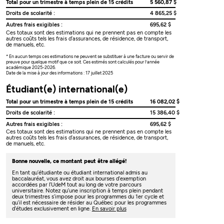
Total pour un trimestre à temps plein de 15 crédits
5 560,87 $
Droits de scolarité :
4 865,25 $
Autres frais exigibles :
695,62 $
Ces totaux sont des estimations qui ne prennent pas en compte les
autres coûts tels les frais d’assurances, de résidence, de transport,
de manuels, etc.
* En aucun temps ces estimations ne peuvent se substituer à une facture ou servir de
preuve pour quelque motif que ce soit. Ces estimés sont calculés pour l’année
académique 2025-2026.
Date de la mise à jour des informations : 17 juillet 2025
Étudiant(e) international(e)
Total pour un trimestre à temps plein de 15 crédits
16 082,02 $
Droits de scolarité :
15 386,40 $
Autres frais exigibles :
695,62 $
Ces totaux sont des estimations qui ne prennent pas en compte les
autres coûts tels les frais d’assurances, de résidence, de transport,
de manuels, etc.
Bonne nouvelle, ce montant peut être allégé!
En tant qu’étudiante ou étudiant international admis au
baccalauréat, vous avez droit aux bourses d’exemption
accordées par l’UdeM tout au long de votre parcours
universitaire. Notez qu’une inscription à temps plein pendant
deux trimestres s’impose pour les programmes du 1er cycle et
qu’il est nécessaire de résider au Québec pour les programmes
d’études exclusivement en ligne.
En savoir plus