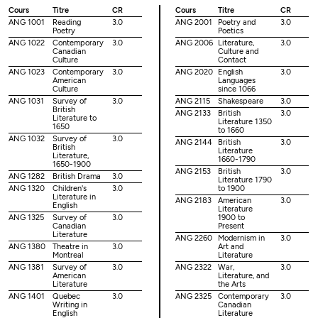
Cours
Titre
CR
Cours
Titre
CR
ANG 1001
Reading
3.0
ANG 2001
Poetry and
3.0
Poetry
Poetics
ANG 1022
Contemporary
3.0
ANG 2006
Literature,
3.0
Canadian
Culture and
Culture
Contact
ANG 1023
Contemporary
3.0
ANG 2020
English
3.0
American
Languages
Culture
since 1066
ANG 1031
Survey of
3.0
ANG 2115
Shakespeare
3.0
British
ANG 2133
British
3.0
Literature to
Literature 1350
1650
to 1660
ANG 1032
Survey of
3.0
ANG 2144
British
3.0
British
Literature
Literature,
1660-1790
1650-1900
ANG 2153
British
3.0
ANG 1282
British Drama
3.0
Literature 1790
ANG 1320
Children's
3.0
to 1900
Literature in
ANG 2183
American
3.0
English
Literature
ANG 1325
Survey of
3.0
1900 to
Canadian
Present
Literature
ANG 2260
Modernism in
3.0
ANG 1380
Theatre in
3.0
Art and
Montreal
Literature
ANG 1381
Survey of
3.0
ANG 2322
War,
3.0
American
Literature, and
Literature
the Arts
ANG 1401
Quebec
3.0
ANG 2325
Contemporary
3.0
Writing in
Canadian
English
Literature