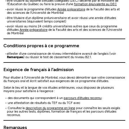
être titulaire du diplôme d’études collégiales (DEC) décerné par le ministère de
l’Éducation du Québec ou faire la preuve d’une
formation équivalente au DEC
avoir réussi le programme d'études
Année préparatoire
de la Faculté des arts et
des sciences de l'Université de Montréal
être titulaire d’un diplôme préuniversitaire et avoir réussi une année d’études
universitaires (équivalent temps complet)
avoir réussi au moins 24 crédits universitaires autres que ceux du programme
d'études
Année préparatoire
de la Faculté des arts et des sciences de l'Université
de Montréal
Conditions propres à ce programme
attester d'une connaissance de niveau intermédiaire avancé de l'anglais (voir
Remarques
) ou réussir le test de classement du niveau B2.1.
Exigence de français à l’admission
Pour étudier à l’Université de Montréal, vous devez démontrer que votre connaissance
du français oral et écrit satisfait aux exigences de ce programme d’études.
Selon le lieu et la langue de vos études antérieures, vous disposez de plusieurs
moyens pour satisfaire à l’exigence :
des documents qui correspondent à un
parcours d’études reconnu
;
une attestation de résultats du TEF ou du TCF avec
Consultez la
description du programme en ligne
pour connaître les seuils exigés
pour les autres tests, diplômes, formation de français et les parcours d'études
reconnus.
Remarques