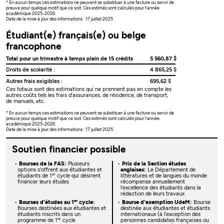
* En aucun temps ces estimations ne peuvent se substituer à une facture ou servir de
preuve pour quelque motif que ce soit. Ces estimés sont calculés pour l’année
académique 2025-2026.
Date de la mise à jour des informations : 17 juillet 2025
Étudiant(e) français(e) ou belge
francophone
Total pour un trimestre à temps plein de 15 crédits
5 560,87 $
Droits de scolarité :
4 865,25 $
Autres frais exigibles :
695,62 $
Ces totaux sont des estimations qui ne prennent pas en compte les
autres coûts tels les frais d’assurances, de résidence, de transport,
de manuels, etc.
* En aucun temps ces estimations ne peuvent se substituer à une facture ou servir de
preuve pour quelque motif que ce soit. Ces estimés sont calculés pour l’année
académique 2025-2026.
Date de la mise à jour des informations : 17 juillet 2025
Soutien financier possible
Bourses de la FAS:
Plusieurs
Prix de la Section études
options s'offrent aux étudiantes et
anglaises:
Le Département de
er
étudiants de 1
cycle qui désirent
littératures et de langues du monde
financer leurs études
récompense annuellement
l’excellence des étudiants dans la
rédaction de leurs travaux
er
Bourses d'études au 1
cycle:
Bourse d'exemption UdeM:
Bourse
Bourses destinées aux étudiantes et
destinée aux étudiantes et étudiants
étudiants inscrits dans un
internationaux (à l’exception des
er
programme de 1
cycle
personnes candidates françaises ou