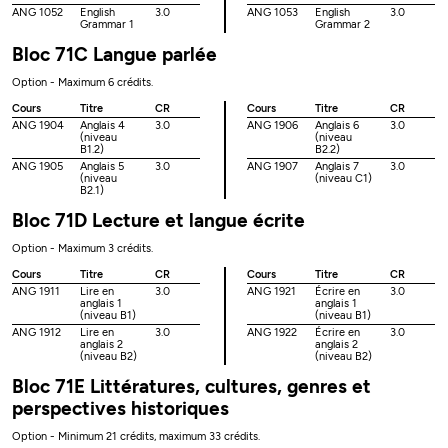
ANG 1052
English
3.0
ANG 1053
English
3.0
Grammar 1
Grammar 2
Bloc 71C Langue parlée
Option - Maximum 6 crédits.
Cours
Titre
CR
Cours
Titre
CR
ANG 1904
Anglais 4
3.0
ANG 1906
Anglais 6
3.0
(niveau
(niveau
B1.2)
B2.2)
ANG 1905
Anglais 5
3.0
ANG 1907
Anglais 7
3.0
(niveau
(niveau C1)
B2.1)
Bloc 71D Lecture et langue écrite
Option - Maximum 3 crédits.
Cours
Titre
CR
Cours
Titre
CR
ANG 1911
Lire en
3.0
ANG 1921
Écrire en
3.0
anglais 1
anglais 1
(niveau B1)
(niveau B1)
ANG 1912
Lire en
3.0
ANG 1922
Écrire en
3.0
anglais 2
anglais 2
(niveau B2)
(niveau B2)
Bloc 71E Littératures, cultures, genres et
perspectives historiques
Option - Minimum 21 crédits, maximum 33 crédits.