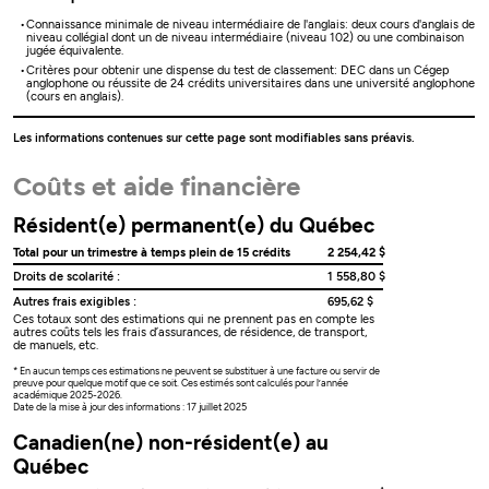
Connaissance minimale de niveau intermédiaire de l'anglais: deux cours d'anglais de
niveau collégial dont un de niveau intermédiaire (niveau 102) ou une combinaison
jugée équivalente.
Critères pour obtenir une dispense du test de classement: DEC dans un Cégep
anglophone ou réussite de 24 crédits universitaires dans une université anglophone
(cours en anglais).
Les informations contenues sur cette page sont modifiables sans préavis.
Coûts et aide financière
Résident(e) permanent(e) du Québec
Total pour un trimestre à temps plein de 15 crédits
2 254,42 $
Droits de scolarité :
1 558,80 $
Autres frais exigibles :
695,62 $
Ces totaux sont des estimations qui ne prennent pas en compte les
autres coûts tels les frais d’assurances, de résidence, de transport,
de manuels, etc.
* En aucun temps ces estimations ne peuvent se substituer à une facture ou servir de
preuve pour quelque motif que ce soit. Ces estimés sont calculés pour l’année
académique 2025-2026.
Date de la mise à jour des informations : 17 juillet 2025
Canadien(ne) non-résident(e) au
Québec