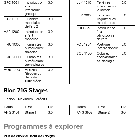
GRC 1031
Introduction
3.0
LLM 1310
Fenêtres
3.0
à la
littéraires sur
littérature
le monde
grecque
LLM 2000
Espaces
3.0
HAR 1167
Histoires
3.0
linguistiques
mondiales
minoritaires
de l’art 2
PHI 1255
Introduction
3.0
HAR 1200
Introduction
3.0
à la
à l'art
philosophie
moderne
de l'art
HNU 1000
Humanités
3.0
POL 1954
Politique
3.0
numériques :
internationale
théories
SOL 1150
Culture,
3.0
HNU 2000
Humanités
3.0
connaissance
numériques :
et idéologie
technologies
HOR 1200
Horizon:
3.0
Risques et
défis du
XXIe siècle
Bloc 71G Stages
Option - Maximum 6 crédits.
Cours
Titre
CR
Cours
Titre
CR
ANG 3101
Stage 1
3.0
ANG 3102
Stage 2
3.0
Programmes à explorer
Plus de choix au bout des doigts