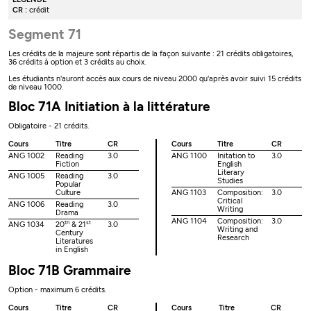
CR :
crédit
Segment 71
Les crédits de la majeure sont répartis de la façon suivante : 21 crédits obligatoires,
36 crédits à option et 3 crédits au choix.
Les étudiants n'auront accès aux cours de niveau 2000 qu'après avoir suivi 15 crédits
de niveau 1000.
Bloc 71A Initiation à la littérature
Obligatoire - 21 crédits.
Cours
Titre
CR
Cours
Titre
CR
ANG 1002
Reading
3.0
ANG 1100
Initation to
3.0
Fiction
English
Literary
ANG 1005
Reading
3.0
Studies
Popular
Culture
ANG 1103
Composition:
3.0
Critical
ANG 1006
Reading
3.0
Writing
Drama
ANG 1104
Composition:
3.0
th
st
ANG 1034
20
& 21
3.0
Writing and
Century
Research
Literatures
in English
Bloc 71B Grammaire
Option - maximum 6 crédits.
Cours
Titre
CR
Cours
Titre
CR