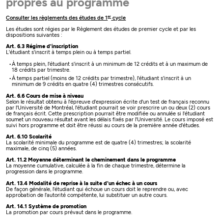
propres au programme
er
Consulter les règlements des études de 1
cycle
Les études sont régies par le Règlement des études de premier cycle et par les
dispositions suivantes :
Art. 6.3 Régime d'inscription
L'étudiant s'inscrit à temps plein ou à temps partiel.
À temps plein, l'étudiant s'inscrit à un minimum de 12 crédits et à un maximum de
18 crédits par trimestre.
À temps partiel (moins de 12 crédits par trimestre), l'étudiant s'inscrit à un
minimum de 9 crédits en quatre (4) trimestres consécutifs.
Art. 6.6 Cours de mise à niveau
Selon le résultat obtenu à l'épreuve d'expression écrite d'un test de français reconnu
par l'Université de Montréal, l'étudiant pourrait se voir prescrire un ou deux (2) cours
de français écrit. Cette prescription pourrait être modifiée ou annulée si l'étudiant
soumet un nouveau résultat avant les délais fixés par l'Université. Le cours imposé est
suivi hors programme et doit être réussi au cours de la première année d'études.
Art. 6.10 Scolarité
La scolarité minimale du programme est de quatre (4) trimestres; la scolarité
maximale, de cinq (5) années.
Art. 11.2 Moyenne déterminant le cheminement dans le programme
La moyenne cumulative, calculée à la fin de chaque trimestre, détermine la
progression dans le programme.
Art. 13.4 Modalité de reprise à la suite d'un échec à un cours
De façon générale, l'étudiant qui échoue un cours doit le reprendre ou, avec
approbation de l'autorité compétente, lui substituer un autre cours.
Art. 14.1 Système de promotion
La promotion par cours prévaut dans le programme.