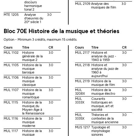
discours
MUL 2109
Analyse des
3.0
harmonique
musiques de film
tonal 2
MTE 1205
Analyse
3.0
d'oeuvres du
e
20
siècle 1
Bloc 70E Histoire de la musique et théories
Option - Minimum 3 crédits, maximum 15 crédits.
Cours
Titre
CR
Cours
Titre
CR
MUL 1102
Histoire
3.0
MUL 2117
Histoire et
3.0
générale de la
analyse du jazz -
musique 2
1940 à 1959
MUL 1105
Histoire de la
3.0
MUL 2118
Histoire et
3.0
musique
analyse du jazz de
baroque
1960 à
aujourd'hui
MUL 1106
Histoire de la
3.0
musique
MUL 2119
Histoire de la
3.0
classique
musique de film
MUL 1107
Histoire de la
3.0
MUL
Histoire de la
3.0
musique
3208X
musique électro
romantique
MUL
Courants
3.0
MUL 1115
Histoire de la
3.0
3333X
historiques en
musique du
musique, art et
Moyen-Âge à
société
la Renaissance
MUL
Théories et
3.0
MUL 1116
Histoire de la
3.0
3335X
contextes de la
musique
musique ancienne
moderne
MUS 1217
Typologie et
3.0
MUL 1117
Histoire de la
3.0
morphologie
musique
sonores