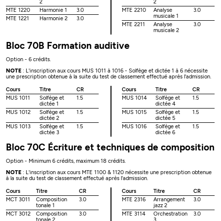
2
2
MTE 1220
Harmonie 1
3.0
MTE 2210
Analyse
3.0
musicale 1
MTE 1221
Harmonie 2
3.0
MTE 2211
Analyse
3.0
musicale 2
Bloc 70B Formation auditive
Option - 6 crédits.
NOTE
: L'inscription aux cours MUS 1011 à 1016 - Solfège et dictée 1 à 6 nécessite
une prescription obtenue à la suite du test de classement effectué après l'admission.
Cours
Titre
CR
Cours
Titre
CR
MUS 1011
Solfège et
1.5
MUS 1014
Solfège et
1.5
dictée 1
dictée 4
MUS 1012
Solfège et
1.5
MUS 1015
Solfège et
1.5
dictée 2
dictée 5
MUS 1013
Solfège et
1.5
MUS 1016
Solfège et
1.5
dictée 3
dictée 6
Bloc 70C Écriture et techniques de composition
Option - Minimum 6 crédits, maximum 18 crédits.
NOTE
: L'inscription aux cours MTE 1100 & 1120 nécessite une prescription obtenue
à la suite du test de classement effectué après l'admission.
Cours
Titre
CR
Cours
Titre
CR
MCT 3011
Composition
3.0
MTE 2316
Arrangement
3.0
tonale 1
jazz 2
MCT 3012
Composition
3.0
MTE 3114
Orchestration
3.0
tonale 2
3