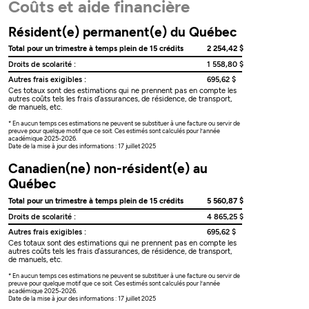
Coûts et aide financière
Résident(e) permanent(e) du Québec
Total pour un trimestre à temps plein de 15 crédits
2 254,42 $
Droits de scolarité :
1 558,80 $
Autres frais exigibles :
695,62 $
Ces totaux sont des estimations qui ne prennent pas en compte les
autres coûts tels les frais d’assurances, de résidence, de transport,
de manuels, etc.
* En aucun temps ces estimations ne peuvent se substituer à une facture ou servir de
preuve pour quelque motif que ce soit. Ces estimés sont calculés pour l’année
académique 2025-2026.
Date de la mise à jour des informations : 17 juillet 2025
Canadien(ne) non-résident(e) au
Québec
Total pour un trimestre à temps plein de 15 crédits
5 560,87 $
Droits de scolarité :
4 865,25 $
Autres frais exigibles :
695,62 $
Ces totaux sont des estimations qui ne prennent pas en compte les
autres coûts tels les frais d’assurances, de résidence, de transport,
de manuels, etc.
* En aucun temps ces estimations ne peuvent se substituer à une facture ou servir de
preuve pour quelque motif que ce soit. Ces estimés sont calculés pour l’année
académique 2025-2026.
Date de la mise à jour des informations : 17 juillet 2025