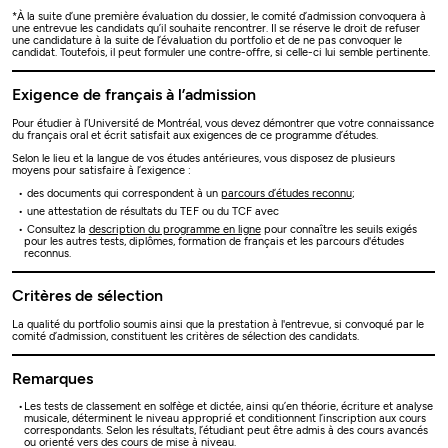
*À la suite d’une première évaluation du dossier, le comité d’admission convoquera à
une entrevue les candidats qu’il souhaite rencontrer. Il se réserve le droit de refuser
une candidature à la suite de l’évaluation du portfolio et de ne pas convoquer le
candidat. Toutefois, il peut formuler une contre-offre, si celle-ci lui semble pertinente.
Exigence de français à l’admission
Pour étudier à l’Université de Montréal, vous devez démontrer que votre connaissance
du français oral et écrit satisfait aux exigences de ce programme d’études.
Selon le lieu et la langue de vos études antérieures, vous disposez de plusieurs
moyens pour satisfaire à l’exigence :
des documents qui correspondent à un
parcours d’études reconnu
;
une attestation de résultats du TEF ou du TCF avec
Consultez la
description du programme en ligne
pour connaître les seuils exigés
pour les autres tests, diplômes, formation de français et les parcours d'études
reconnus.
Critères de sélection
La qualité du portfolio soumis ainsi que la prestation à l'entrevue, si convoqué par le
comité d’admission, constituent les critères de sélection des candidats.
Remarques
Les tests de classement en solfège et dictée, ainsi qu’en théorie, écriture et analyse
musicale, déterminent le niveau approprié et conditionnent l’inscription aux cours
correspondants. Selon les résultats, l’étudiant peut être admis à des cours avancés
ou orienté vers des cours de mise à niveau.