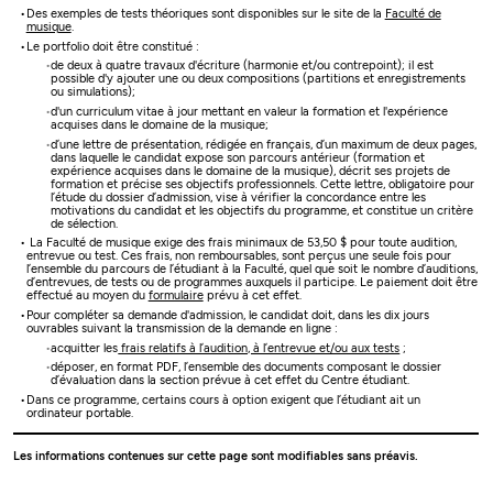
Des exemples de tests théoriques sont disponibles sur le site de la
Faculté de
musique
.
Le portfolio doit être constitué :
de deux à quatre travaux d'écriture (harmonie et/ou contrepoint); il est
possible d'y ajouter une ou deux compositions (partitions et enregistrements
ou simulations);
d'un curriculum vitae à jour mettant en valeur la formation et l'expérience
acquises dans le domaine de la musique;
d’une lettre de présentation, rédigée en français, d’un maximum de deux pages,
dans laquelle le candidat expose son parcours antérieur (formation et
expérience acquises dans le domaine de la musique), décrit ses projets de
formation et précise ses objectifs professionnels. Cette lettre, obligatoire pour
l’étude du dossier d’admission, vise à vérifier la concordance entre les
motivations du candidat et les objectifs du programme, et constitue un critère
de sélection.
La Faculté de musique exige des frais minimaux de 53,50 $ pour toute audition,
entrevue ou test. Ces frais, non remboursables, sont perçus une seule fois pour
l’ensemble du parcours de l’étudiant à la Faculté, quel que soit le nombre d’auditions,
d’entrevues, de tests ou de programmes auxquels il participe.
Le paiement doit être
effectué au moyen du
formulaire
prévu à cet effet.
Pour compléter sa demande d'admission, le candidat doit, dans les dix jours
ouvrables suivant la transmission de la demande en ligne :
acquitter les
frais relatifs à l’audition, à l’entrevue et/ou aux tests
;
déposer, en format PDF, l’ensemble des documents composant le dossier
d’évaluation dans la section prévue à cet effet du Centre étudiant.
Dans ce programme, certains cours à option exigent que l’étudiant ait un
ordinateur portable.
Les informations contenues sur cette page sont modifiables sans préavis.