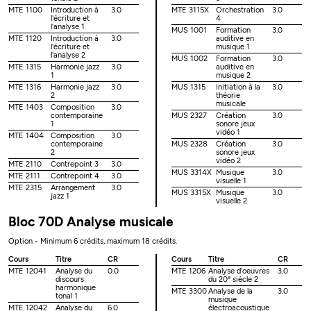
MTE 1100
Introduction à
3.0
MTE 3115X
Orchestration
3.0
l'écriture et
4
l'analyse 1
MUS 1001
Formation
3.0
MTE 1120
Introduction à
3.0
auditive en
l'écriture et
musique 1
l'analyse 2
MUS 1002
Formation
3.0
MTE 1315
Harmonie jazz
3.0
auditive en
1
musique 2
MTE 1316
Harmonie jazz
3.0
MUS 1315
Initiation à la
3.0
2
théorie
musicale
MTE 1403
Composition
3.0
contemporaine
MUS 2327
Création
3.0
1
sonore jeux
vidéo 1
MTE 1404
Composition
3.0
contemporaine
MUS 2328
Création
3.0
2
sonore jeux
vidéo 2
MTE 2110
Contrepoint 3
3.0
MUS 3314X
Musique
3.0
MTE 2111
Contrepoint 4
3.0
visuelle 1
MTE 2315
Arrangement
3.0
MUS 3315X
Musique
3.0
jazz 1
visuelle 2
Bloc 70D Analyse musicale
Option - Minimum 6 crédits, maximum 18 crédits.
Cours
Titre
CR
Cours
Titre
CR
MTE 12041
Analyse du
0.0
MTE 1206
Analyse d'oeuvres
3.0
e
discours
du 20
siècle 2
harmonique
MTE 3300
Analyse de la
3.0
tonal 1
musique
MTE 12042
Analyse du
6.0
électroacoustique