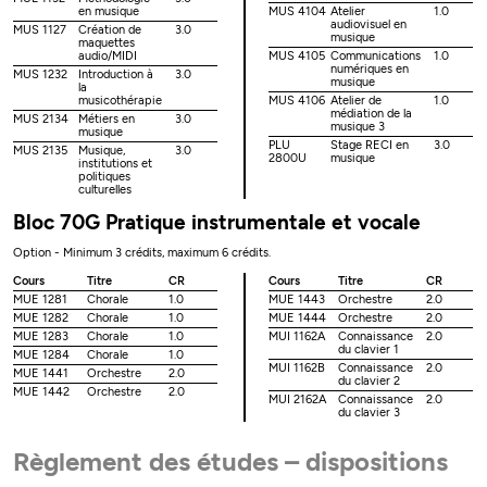
en musique
MUS 4104
Atelier
1.0
audiovisuel en
MUS 1127
Création de
3.0
musique
maquettes
audio/MIDI
MUS 4105
Communications
1.0
numériques en
MUS 1232
Introduction à
3.0
musique
la
musicothérapie
MUS 4106
Atelier de
1.0
médiation de la
MUS 2134
Métiers en
3.0
musique 3
musique
PLU
Stage RECI en
3.0
MUS 2135
Musique,
3.0
2800U
musique
institutions et
politiques
culturelles
Bloc 70G Pratique instrumentale et vocale
Option - Minimum 3 crédits, maximum 6 crédits.
Cours
Titre
CR
Cours
Titre
CR
MUE 1281
Chorale
1.0
MUE 1443
Orchestre
2.0
MUE 1282
Chorale
1.0
MUE 1444
Orchestre
2.0
MUE 1283
Chorale
1.0
MUI 1162A
Connaissance
2.0
du clavier 1
MUE 1284
Chorale
1.0
MUI 1162B
Connaissance
2.0
MUE 1441
Orchestre
2.0
du clavier 2
MUE 1442
Orchestre
2.0
MUI 2162A
Connaissance
2.0
du clavier 3
Règlement des études – dispositions