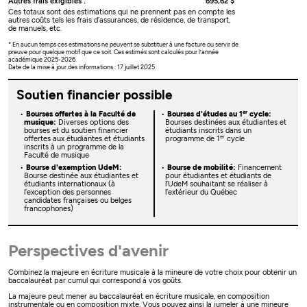
Autres frais exigibles :
695,62 $
Ces totaux sont des estimations qui ne prennent pas en compte les
autres coûts tels les frais d’assurances, de résidence, de transport,
de manuels, etc.
* En aucun temps ces estimations ne peuvent se substituer à une facture ou servir de
preuve pour quelque motif que ce soit. Ces estimés sont calculés pour l’année
académique 2025-2026.
Date de la mise à jour des informations : 17 juillet 2025
Soutien financier possible
er
Bourses offertes à la Faculté de
Bourses d'études au 1
cycle:
musique:
Diverses options des
Bourses destinées aux étudiantes et
bourses et du soutien financier
étudiants inscrits dans un
er
offertes aux étudiantes et étudiants
programme de 1
cycle
inscrits à un programme de la
Faculté de musique
Bourse d'exemption UdeM:
Bourse de mobilité:
Financement
Bourse destinée aux étudiantes et
pour étudiantes et étudiants de
étudiants internationaux (à
l’UdeM souhaitant se réaliser à
l’exception des personnes
l’extérieur du Québec
candidates françaises ou belges
francophones)
Perspectives d'avenir
Combinez la majeure en écriture musicale à la mineure de votre choix pour obtenir un
baccalauréat par cumul qui correspond à vos goûts.
La majeure peut mener au baccalauréat en écriture musicale, en composition
instrumentale ou en composition mixte. Vous pouvez ainsi la jumeler à une mineure