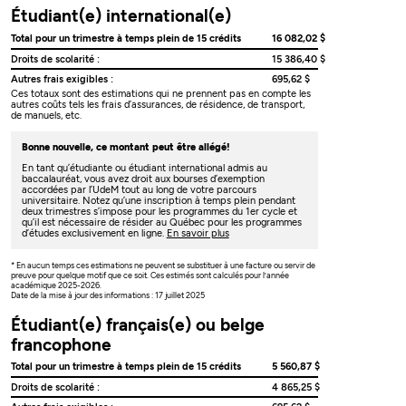
Étudiant(e) international(e)
Total pour un trimestre à temps plein de 15 crédits
16 082,02 $
Droits de scolarité :
15 386,40 $
Autres frais exigibles :
695,62 $
Ces totaux sont des estimations qui ne prennent pas en compte les
autres coûts tels les frais d’assurances, de résidence, de transport,
de manuels, etc.
Bonne nouvelle, ce montant peut être allégé!
En tant qu’étudiante ou étudiant international admis au
baccalauréat, vous avez droit aux bourses d’exemption
accordées par l’UdeM tout au long de votre parcours
universitaire. Notez qu’une inscription à temps plein pendant
deux trimestres s’impose pour les programmes du 1er cycle et
qu’il est nécessaire de résider au Québec pour les programmes
d’études exclusivement en ligne.
En savoir plus
* En aucun temps ces estimations ne peuvent se substituer à une facture ou servir de
preuve pour quelque motif que ce soit. Ces estimés sont calculés pour l’année
académique 2025-2026.
Date de la mise à jour des informations : 17 juillet 2025
Étudiant(e) français(e) ou belge
francophone
Total pour un trimestre à temps plein de 15 crédits
5 560,87 $
Droits de scolarité :
4 865,25 $