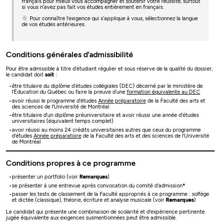
français pour mieux vous accompagner et soutenir votre réussite, surtout
si vous n’avez pas fait vos études entièrement en français.
👇 Pour connaître l’exigence qui s’applique à vous, sélectionnez la langue
de vos études antérieures.
Conditions générales d’admissibilité
Pour être admissible à titre d’étudiant régulier et sous réserve de la qualité du dossier,
le candidat doit
soit
:
être titulaire du diplôme d’études collégiales (DEC) décerné par le ministère de
l’Éducation du Québec ou faire la preuve d’une
formation équivalente au DEC
avoir réussi le programme d'études
Année préparatoire
de la Faculté des arts et
des sciences de l'Université de Montréal
être titulaire d’un diplôme préuniversitaire et avoir réussi une année d’études
universitaires (équivalent temps complet)
avoir réussi au moins 24 crédits universitaires autres que ceux du programme
d'études
Année préparatoire
de la Faculté des arts et des sciences de l'Université
de Montréal
Conditions propres à ce programme
présenter un portfolio (voir
Remarques
)
se présenter à une entrevue après convocation du comité d'admission
*
passer les tests de classement de la Faculté appropriés à ce programme : solfège
et dictée (classique), théorie, écriture et analyse musicale (voir
Remarques
)
Le candidat qui présente une combinaison de scolarité et d'expérience pertinente
jugée équivalente aux exigences susmentionnées peut être admissible.