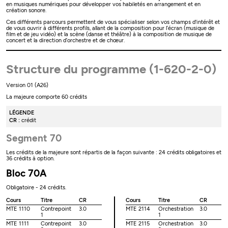
en musiques numériques pour développer vos habiletés en arrangement et en
création sonore.
Ces différents parcours permettent de vous spécialiser selon vos champs d'intérêt et
de vous ouvrir à différents profils, allant de la composition pour l’écran (musique de
film et de jeu vidéo) et la scène (danse et théâtre) à la composition de musique de
concert et la direction d’orchestre et de chœur.
Structure du programme (1-620-2-0)
Version 01 (A26)
La majeure comporte 60 crédits
LÉGENDE
CR :
crédit
Segment 70
Les crédits de la majeure sont répartis de la façon suivante : 24 crédits obligatoires et
36 crédits à option.
Bloc 70A
Obligatoire - 24 crédits.
Cours
Titre
CR
Cours
Titre
CR
MTE 1110
Contrepoint
3.0
MTE 2114
Orchestration
3.0
1
1
MTE 1111
Contrepoint
3.0
MTE 2115
Orchestration
3.0