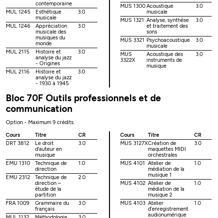
contemporaine
MUS 1300
Acoustique
3.0
MUL 1245
Esthétique
3.0
musicale
musicale
MUS 1321
Analyse, synthèse
3.0
MUL 1246
Appréciation
3.0
et traitement des
musicale des
sons
musiques du
MUS 3321
Psychoacoustique
3.0
monde
musicale
MUL 2115
Histoire et
3.0
MUS
Acoustique des
3.0
analyse du jazz
3322X
instruments de
- Origines
musique
MUL 2116
Histoire et
3.0
analyse du jazz
- 1930 à 1945
Bloc 70F Outils professionnels et de
communication
Option - Maximum 9 crédits.
Cours
Titre
CR
Cours
Titre
CR
DRT 3812
Le droit
3.0
MUS 3127X
Création de
3.0
d'auteur en
maquettes MIDI
musique
orchestrales
EMU 1310
Technique de
1.0
MUS 4101
Atelier de
1.0
direction
médiation de la
musique 1
EMU 2312
Technique de
2.0
direction –
MUS 4102
Atelier de
1.0
étude de la
médiation de la
partition
musique 2
FRA 1009
Grammaire du
3.0
MUS 4103
Atelier
1.0
français
d’enregistrement
audionumérique
MUL 1132
Méthodologie
3.0