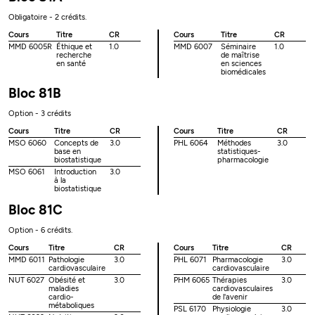
Obligatoire - 2 crédits.
Cours
Titre
CR
Cours
Titre
CR
MMD 6005R
Éthique et
1.0
MMD 6007
Séminaire
1.0
recherche
de maîtrise
en santé
en sciences
biomédicales
Bloc 81B
Option - 3 crédits
Cours
Titre
CR
Cours
Titre
CR
MSO 6060
Concepts de
3.0
PHL 6064
Méthodes
3.0
base en
statistiques-
biostatistique
pharmacologie
MSO 6061
Introduction
3.0
à la
biostatistique
Bloc 81C
Option - 6 crédits.
Cours
Titre
CR
Cours
Titre
CR
MMD 6011
Pathologie
3.0
PHL 6071
Pharmacologie
3.0
cardiovasculaire
cardiovasculaire
NUT 6027
Obésité et
3.0
PHM 6065
Thérapies
3.0
maladies
cardiovasculaires
cardio-
de l'avenir
métaboliques
PSL 6170
Physiologie
3.0