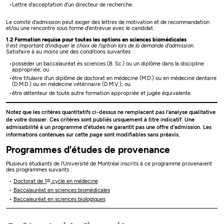
Lettre d'acceptation d'un directeur de recherche.
Le comité d'admission peut exiger des lettres de motivation et de recommandation
et/ou une rencontre sous forme d'entrevue avec le candidat.
1.2 Formation requise pour toutes les options en sciences biomédicales
Il est important d'indiquer le choix de l'option lors de la demande d'admission.
Satisfaire à au moins une des conditions suivantes :
posséder un baccalauréat ès sciences (B. Sc.) ou un diplôme dans la discipline
appropriée; ou
être titulaire d'un diplôme de doctorat en médecine (M.D.) ou en médecine dentaire
(D.M.D.) ou en médecine vétérinaire (D.M.V.); ou
être détenteur de toute autre formation appropriée et jugée équivalente.
Notez que les critères quantitatifs ci-dessus ne remplacent pas l’analyse qualitative
de votre dossier. Ces critères sont publiés uniquement à titre indicatif. Une
admissibilité à un programme d’études ne garantit pas une offre d’admission. Les
informations contenues sur cette page sont modifiables sans préavis.
Programmes d’études de provenance
Plusieurs étudiants de l’Université de Montréal inscrits à ce programme provenaient
des programmes suivants :
er
Doctorat de 1
cycle en médecine
Baccalauréat en sciences biomédicales
Baccalauréat en sciences biologiques