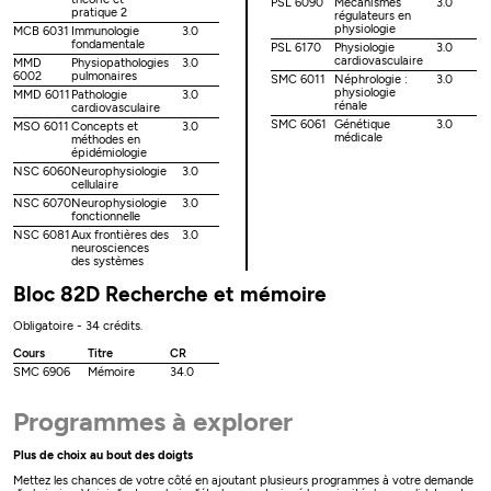
PSL 6090
Mécanismes
3.0
pratique 2
régulateurs en
physiologie
MCB 6031
Immunologie
3.0
fondamentale
PSL 6170
Physiologie
3.0
cardiovasculaire
MMD
Physiopathologies
3.0
6002
pulmonaires
SMC 6011
Néphrologie :
3.0
physiologie
MMD 6011
Pathologie
3.0
rénale
cardiovasculaire
SMC 6061
Génétique
3.0
MSO 6011
Concepts et
3.0
médicale
méthodes en
épidémiologie
NSC 6060
Neurophysiologie
3.0
cellulaire
NSC 6070
Neurophysiologie
3.0
fonctionnelle
NSC 6081
Aux frontières des
3.0
neurosciences
des systèmes
Bloc 82D Recherche et mémoire
Obligatoire - 34 crédits.
Cours
Titre
CR
SMC 6906
Mémoire
34.0
Programmes à explorer
Plus de choix au bout des doigts
Mettez les chances de votre côté en ajoutant plusieurs programmes à votre demande