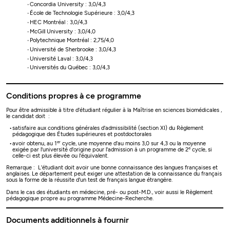
Concordia University : 3,0/4,3
École de Technologie Supérieure : 3,0/4,3
HEC Montréal : 3,0/4,3
McGill University : 3,0/4,0
Polytechnique Montréal : 2,75/4,0
Université de Sherbrooke : 3,0/4,3
Université Laval : 3,0/4,3
Universités du Québec : 3,0/4,3
Conditions propres à ce programme
Pour être admissible à titre d'étudiant régulier à la Maîtrise en sciences biomédicales ,
le candidat doit :
satisfaire aux conditions générales d'admissibilité (section XI) du Règlement
pédagogique des Études supérieures et postdoctorales
er
avoir obtenu, au 1
cycle, une moyenne d'au moins 3,0 sur 4,3 ou la moyenne
e
exigée par l'université d'origine pour l'admission à un programme de 2
cycle, si
celle-ci est plus élevée ou l'équivalent.
Remarque : L'étudiant doit avoir une bonne connaissance des langues françaises et
anglaises. Le département peut exiger une attestation de la connaissance du français
sous la forme de la réussite d'un test de français langue étrangère.
Dans le cas des étudiants en médecine, pré- ou post-M.D., voir aussi le Règlement
pédagogique propre au programme Médecine-Recherche.
Documents additionnels à fournir