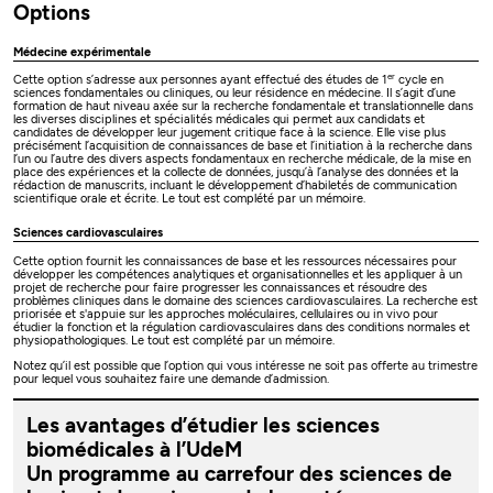
Options
Médecine expérimentale
er
Cette option s’adresse aux personnes ayant effectué des études de 1
cycle en
sciences fondamentales ou cliniques, ou leur résidence en médecine. Il s’agit d’une
formation de haut niveau axée sur la recherche fondamentale et translationnelle dans
les diverses disciplines et spécialités médicales qui permet aux candidats et
candidates de développer leur jugement critique face à la science. Elle vise plus
précisément l’acquisition de connaissances de base et l’initiation à la recherche dans
l’un ou l’autre des divers aspects fondamentaux en recherche médicale, de la mise en
place des expériences et la collecte de données, jusqu’à l’analyse des données et la
rédaction de manuscrits, incluant le développement d’habiletés de communication
scientifique orale et écrite. Le tout est complété par un mémoire.
Sciences cardiovasculaires
Cette option fournit les connaissances de base et les ressources nécessaires pour
développer les compétences analytiques et organisationnelles et les appliquer à un
projet de recherche pour faire progresser les connaissances et résoudre des
problèmes cliniques dans le domaine des sciences cardiovasculaires. La recherche est
priorisée et s'appuie sur les approches moléculaires, cellulaires ou in vivo pour
étudier la fonction et la régulation cardiovasculaires dans des conditions normales et
physiopathologiques. Le tout est complété par un mémoire.
Notez qu’il est possible que l’option qui vous intéresse ne soit pas offerte au trimestre
pour lequel vous souhaitez faire une demande d’admission.
Les avantages d’étudier les sciences
biomédicales à l’UdeM
Un programme au carrefour des sciences de