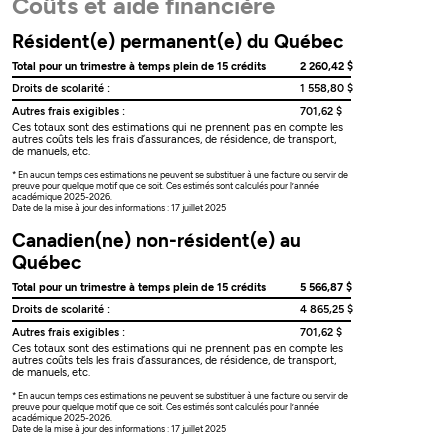
Coûts et aide financière
Résident(e) permanent(e) du Québec
Total pour un trimestre à temps plein de 15 crédits
2 260,42 $
Droits de scolarité :
1 558,80 $
Autres frais exigibles :
701,62 $
Ces totaux sont des estimations qui ne prennent pas en compte les
autres coûts tels les frais d’assurances, de résidence, de transport,
de manuels, etc.
* En aucun temps ces estimations ne peuvent se substituer à une facture ou servir de
preuve pour quelque motif que ce soit. Ces estimés sont calculés pour l’année
académique 2025-2026.
Date de la mise à jour des informations : 17 juillet 2025
Canadien(ne) non-résident(e) au
Québec
Total pour un trimestre à temps plein de 15 crédits
5 566,87 $
Droits de scolarité :
4 865,25 $
Autres frais exigibles :
701,62 $
Ces totaux sont des estimations qui ne prennent pas en compte les
autres coûts tels les frais d’assurances, de résidence, de transport,
de manuels, etc.
* En aucun temps ces estimations ne peuvent se substituer à une facture ou servir de
preuve pour quelque motif que ce soit. Ces estimés sont calculés pour l’année
académique 2025-2026.
Date de la mise à jour des informations : 17 juillet 2025