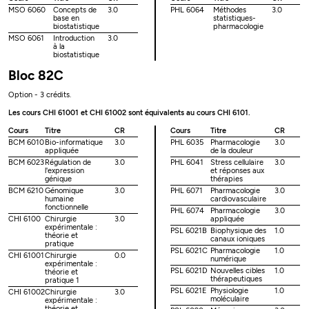
MSO 6060
Concepts de
3.0
PHL 6064
Méthodes
3.0
base en
statistiques-
biostatistique
pharmacologie
MSO 6061
Introduction
3.0
à la
biostatistique
Bloc 82C
Option - 3 crédits.
Les cours CHI 61001 et CHI 61002 sont équivalents au cours CHI 6101.
Cours
Titre
CR
Cours
Titre
CR
BCM 6010
Bio-informatique
3.0
PHL 6035
Pharmacologie
3.0
appliquée
de la douleur
BCM 6023
Régulation de
3.0
PHL 6041
Stress cellulaire
3.0
l'expression
et réponses aux
génique
thérapies
BCM 6210
Génomique
3.0
PHL 6071
Pharmacologie
3.0
humaine
cardiovasculaire
fonctionnelle
PHL 6074
Pharmacologie
3.0
CHI 6100
Chirurgie
3.0
appliquée
expérimentale :
PSL 6021B
Biophysique des
1.0
théorie et
canaux ioniques
pratique
PSL 6021C
Pharmacologie
1.0
CHI 61001
Chirurgie
0.0
numérique
expérimentale :
PSL 6021D
Nouvelles cibles
1.0
théorie et
thérapeutiques
pratique 1
PSL 6021E
Physiologie
1.0
CHI 61002
Chirurgie
3.0
moléculaire
expérimentale :
théorie et