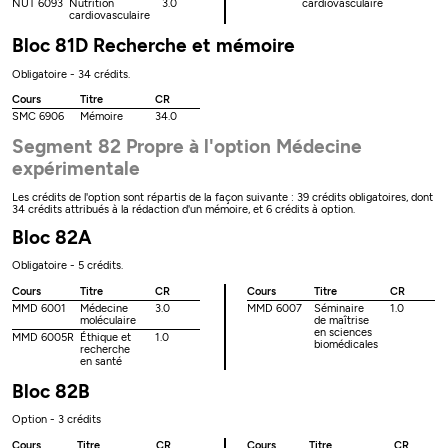
NUT 6093
Nutrition
3.0
cardiovasculaire
cardiovasculaire
Bloc 81D Recherche et mémoire
Obligatoire - 34 crédits.
Cours
Titre
CR
SMC 6906
Mémoire
34.0
Segment 82 Propre à l'option Médecine
expérimentale
Les crédits de l'option sont répartis de la façon suivante : 39 crédits obligatoires, dont
34 crédits attribués à la rédaction d'un mémoire, et 6 crédits à option.
Bloc 82A
Obligatoire - 5 crédits.
Cours
Titre
CR
Cours
Titre
CR
MMD 6001
Médecine
3.0
MMD 6007
Séminaire
1.0
moléculaire
de maîtrise
en sciences
MMD 6005R
Éthique et
1.0
biomédicales
recherche
en santé
Bloc 82B
Option - 3 crédits
Cours
Titre
CR
Cours
Titre
CR