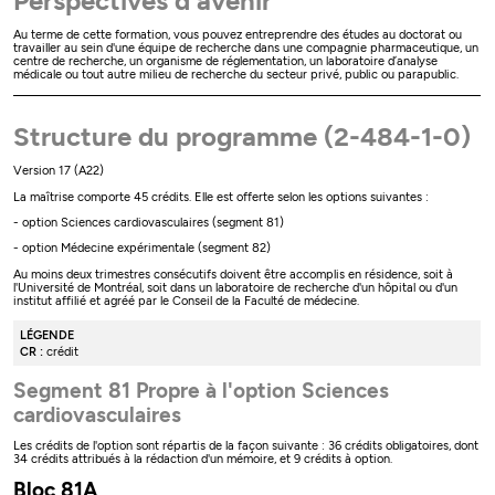
Perspectives d'avenir
Au terme de cette formation, vous pouvez entreprendre des études au doctorat ou
travailler au sein d'une équipe de recherche dans une compagnie pharmaceutique, un
centre de recherche, un organisme de réglementation, un laboratoire d’analyse
médicale ou tout autre milieu de recherche du secteur privé, public ou parapublic.
Structure du programme (2-484-1-0)
Version 17 (A22)
La maîtrise comporte 45 crédits. Elle est offerte selon les options suivantes :
- option Sciences cardiovasculaires (segment 81)
- option Médecine expérimentale (segment 82)
Au moins deux trimestres consécutifs doivent être accomplis en résidence, soit à
l'Université de Montréal, soit dans un laboratoire de recherche d'un hôpital ou d'un
institut affilié et agréé par le Conseil de la Faculté de médecine.
LÉGENDE
CR :
crédit
Segment 81 Propre à l'option Sciences
cardiovasculaires
Les crédits de l'option sont répartis de la façon suivante : 36 crédits obligatoires, dont
34 crédits attribués à la rédaction d'un mémoire, et 9 crédits à option.
Bloc 81A