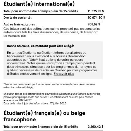
Étudiant(e) international(e)
Total pour un trimestre à temps plein de 15 crédits
11 375,92 $
Droits de scolarité :
10 674,30 $
Autres frais exigibles :
701,62 $
Ces totaux sont des estimations qui ne prennent pas en compte les
autres coûts tels les frais d’assurances, de résidence, de transport,
de manuels, etc.
Bonne nouvelle, ce montant peut être allégé!
En tant qu’étudiante ou étudiant international admis au
baccalauréat, vous avez droit aux bourses d’exemption
accordées par l’UdeM tout au long de votre parcours
universitaire. Notez qu’une inscription à temps plein pendant
deux trimestres s’impose pour les programmes du 1er cycle et
qu’il est nécessaire de résider au Québec pour les programmes
d’études exclusivement en ligne.
En savoir plus
* Notez que ce montant peut varier selon le cheminement choisi (avec ou sans
mémoire ou travail dirigé).
En aucun temps ces estimations ne peuvent se substituer à une facture ou servir de
preuve pour quelque motif que ce soit. Ces estimés sont calculés pour l’année
académique 2025-2026.
Date de la mise à jour des informations : 17 juillet 2025
Étudiant(e) français(e) ou belge
francophone
Total pour un trimestre à temps plein de 15 crédits
2 260,42 $