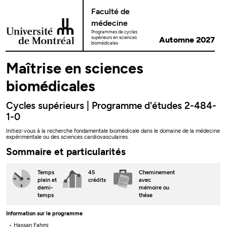
Passer au contenu
Faculté de
médecine
Programmes de cycles
supérieurs en sciences
Automne 2027
biomédicales
Maîtrise en sciences
biomédicales
Cycles supérieurs | Programme d'études 2-484-
1-0
Initiez-vous à la recherche fondamentale biomédicale dans le domaine de la médecine
expérimentale ou des sciences cardiovasculaires.
Sommaire et particularités
Temps
45
Cheminement
plein
et
crédits
avec
demi-
mémoire ou
temps
thèse
Information sur le programme
Hassan Fahmi