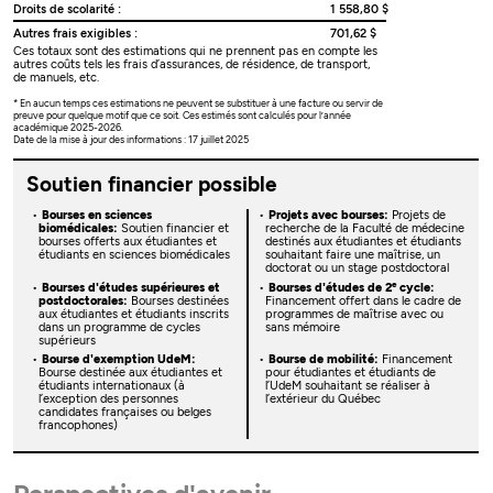
Droits de scolarité :
1 558,80 $
Autres frais exigibles :
701,62 $
Ces totaux sont des estimations qui ne prennent pas en compte les
autres coûts tels les frais d’assurances, de résidence, de transport,
de manuels, etc.
* En aucun temps ces estimations ne peuvent se substituer à une facture ou servir de
preuve pour quelque motif que ce soit. Ces estimés sont calculés pour l’année
académique 2025-2026.
Date de la mise à jour des informations : 17 juillet 2025
Soutien financier possible
Bourses en sciences
Projets avec bourses:
Projets de
biomédicales:
Soutien financier et
recherche de la Faculté de médecine
bourses offerts aux étudiantes et
destinés aux étudiantes et étudiants
étudiants en sciences biomédicales
souhaitant faire une maîtrise, un
doctorat ou un stage postdoctoral
e
Bourses d'études supérieures et
Bourses d'études de 2
cycle:
postdoctorales:
Bourses destinées
Financement offert dans le cadre de
aux étudiantes et étudiants inscrits
programmes de maîtrise avec ou
dans un programme de cycles
sans mémoire
supérieurs
Bourse d'exemption UdeM:
Bourse de mobilité:
Financement
Bourse destinée aux étudiantes et
pour étudiantes et étudiants de
étudiants internationaux (à
l’UdeM souhaitant se réaliser à
l’exception des personnes
l’extérieur du Québec
candidates françaises ou belges
francophones)