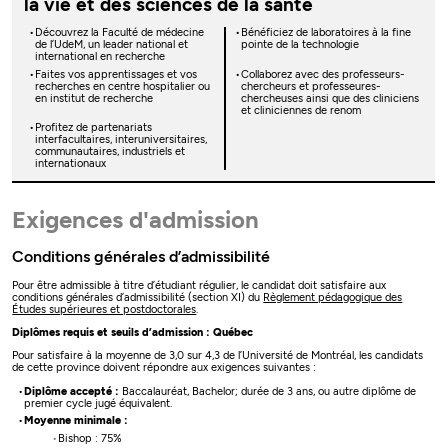
la vie et des sciences de la santé
Découvrez la Faculté de médecine
Bénéficiez de laboratoires à la fine
de l’UdeM, un leader national et
pointe de la technologie
international en recherche
Faites vos apprentissages et vos
Collaborez avec des professeurs-
recherches en centre hospitalier ou
chercheurs et professeures-
en institut de recherche
chercheuses ainsi que des cliniciens
et cliniciennes de renom
Profitez de partenariats
interfacultaires, interuniversitaires,
communautaires, industriels et
internationaux
Exigences d'admission
Conditions générales d’admissibilité
Pour être admissible à titre d’étudiant régulier, le candidat doit satisfaire aux
conditions générales d’admissibilité (section XI) du
Règlement pédagogique des
Études supérieures et postdoctorales
.
Diplômes requis et seuils d’admission : Québec
Pour satisfaire à la moyenne de 3,0 sur 4,3 de l’Université de Montréal, les candidats
de cette province doivent répondre aux exigences suivantes :
Diplôme accepté :
Baccalauréat, Bachelor; durée de 3 ans, ou autre diplôme de
premier cycle jugé équivalent.
Moyenne minimale :
Bishop : 75%