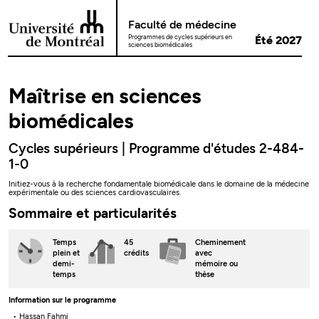
Passer au contenu
Faculté de médecine
Programmes de cycles supérieurs en
Été 2027
sciences biomédicales
Maîtrise en sciences
biomédicales
Cycles supérieurs | Programme d'études 2-484-
1-0
Initiez-vous à la recherche fondamentale biomédicale dans le domaine de la médecine
expérimentale ou des sciences cardiovasculaires.
Sommaire et particularités
Temps
45
Cheminement
plein
et
crédits
avec
demi-
mémoire ou
temps
thèse
Information sur le programme
Hassan Fahmi