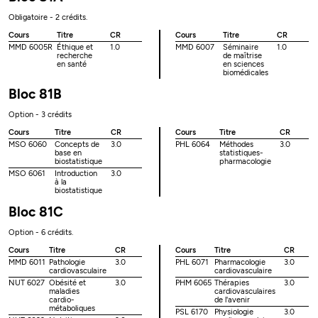
Obligatoire - 2 crédits.
Cours
Titre
CR
Cours
Titre
CR
MMD 6005R
Éthique et
1.0
MMD 6007
Séminaire
1.0
recherche
de maîtrise
en santé
en sciences
biomédicales
Bloc 81B
Option - 3 crédits
Cours
Titre
CR
Cours
Titre
CR
MSO 6060
Concepts de
3.0
PHL 6064
Méthodes
3.0
base en
statistiques-
biostatistique
pharmacologie
MSO 6061
Introduction
3.0
à la
biostatistique
Bloc 81C
Option - 6 crédits.
Cours
Titre
CR
Cours
Titre
CR
MMD 6011
Pathologie
3.0
PHL 6071
Pharmacologie
3.0
cardiovasculaire
cardiovasculaire
NUT 6027
Obésité et
3.0
PHM 6065
Thérapies
3.0
maladies
cardiovasculaires
cardio-
de l'avenir
métaboliques
PSL 6170
Physiologie
3.0