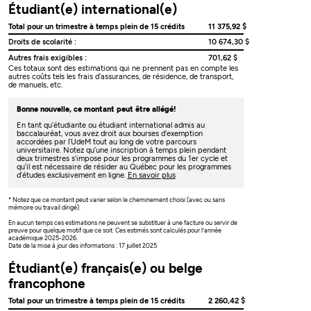
Étudiant(e) international(e)
Total pour un trimestre à temps plein de 15 crédits
11 375,92 $
Droits de scolarité :
10 674,30 $
Autres frais exigibles :
701,62 $
Ces totaux sont des estimations qui ne prennent pas en compte les
autres coûts tels les frais d’assurances, de résidence, de transport,
de manuels, etc.
Bonne nouvelle, ce montant peut être allégé!
En tant qu’étudiante ou étudiant international admis au
baccalauréat, vous avez droit aux bourses d’exemption
accordées par l’UdeM tout au long de votre parcours
universitaire. Notez qu’une inscription à temps plein pendant
deux trimestres s’impose pour les programmes du 1er cycle et
qu’il est nécessaire de résider au Québec pour les programmes
d’études exclusivement en ligne.
En savoir plus
* Notez que ce montant peut varier selon le cheminement choisi (avec ou sans
mémoire ou travail dirigé).
En aucun temps ces estimations ne peuvent se substituer à une facture ou servir de
preuve pour quelque motif que ce soit. Ces estimés sont calculés pour l’année
académique 2025-2026.
Date de la mise à jour des informations : 17 juillet 2025
Étudiant(e) français(e) ou belge
francophone
Total pour un trimestre à temps plein de 15 crédits
2 260,42 $