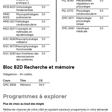
PSL 6090
Mécanismes
3.0
pratique 2
régulateurs en
physiologie
MCB 6031
Immunologie
3.0
fondamentale
PSL 6170
Physiologie
3.0
cardiovasculaire
MMD
Physiopathologies
3.0
6002
pulmonaires
SMC 6011
Néphrologie :
3.0
physiologie
MMD 6011
Pathologie
3.0
rénale
cardiovasculaire
SMC 6061
Génétique
3.0
MSO 6011
Concepts et
3.0
médicale
méthodes en
épidémiologie
NSC 6060
Neurophysiologie
3.0
cellulaire
NSC 6070
Neurophysiologie
3.0
fonctionnelle
NSC 6081
Aux frontières des
3.0
neurosciences
des systèmes
Bloc 82D Recherche et mémoire
Obligatoire - 34 crédits.
Cours
Titre
CR
SMC 6906
Mémoire
34.0
Programmes à explorer
Plus de choix au bout des doigts
Mettez les chances de votre côté en ajoutant plusieurs programmes à votre demande