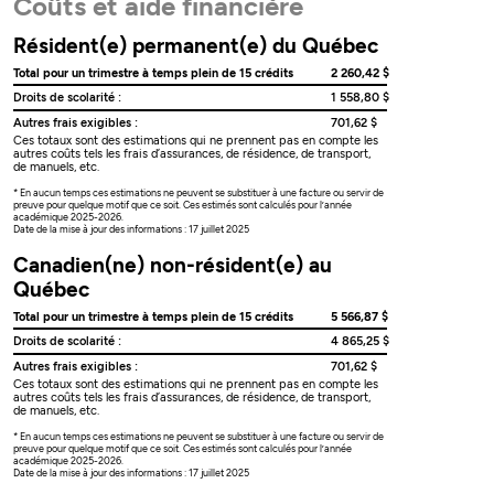
Coûts et aide financière
Résident(e) permanent(e) du Québec
Total pour un trimestre à temps plein de 15 crédits
2 260,42 $
Droits de scolarité :
1 558,80 $
Autres frais exigibles :
701,62 $
Ces totaux sont des estimations qui ne prennent pas en compte les
autres coûts tels les frais d’assurances, de résidence, de transport,
de manuels, etc.
* En aucun temps ces estimations ne peuvent se substituer à une facture ou servir de
preuve pour quelque motif que ce soit. Ces estimés sont calculés pour l’année
académique 2025-2026.
Date de la mise à jour des informations : 17 juillet 2025
Canadien(ne) non-résident(e) au
Québec
Total pour un trimestre à temps plein de 15 crédits
5 566,87 $
Droits de scolarité :
4 865,25 $
Autres frais exigibles :
701,62 $
Ces totaux sont des estimations qui ne prennent pas en compte les
autres coûts tels les frais d’assurances, de résidence, de transport,
de manuels, etc.
* En aucun temps ces estimations ne peuvent se substituer à une facture ou servir de
preuve pour quelque motif que ce soit. Ces estimés sont calculés pour l’année
académique 2025-2026.
Date de la mise à jour des informations : 17 juillet 2025