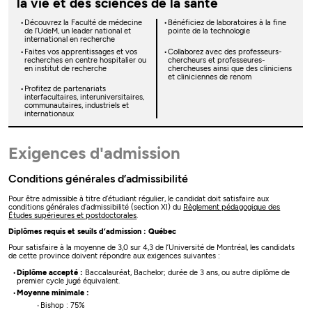
la vie et des sciences de la santé
Découvrez la Faculté de médecine
Bénéficiez de laboratoires à la fine
de l’UdeM, un leader national et
pointe de la technologie
international en recherche
Faites vos apprentissages et vos
Collaborez avec des professeurs-
recherches en centre hospitalier ou
chercheurs et professeures-
en institut de recherche
chercheuses ainsi que des cliniciens
et cliniciennes de renom
Profitez de partenariats
interfacultaires, interuniversitaires,
communautaires, industriels et
internationaux
Exigences d'admission
Conditions générales d’admissibilité
Pour être admissible à titre d’étudiant régulier, le candidat doit satisfaire aux
conditions générales d’admissibilité (section XI) du
Règlement pédagogique des
Études supérieures et postdoctorales
.
Diplômes requis et seuils d’admission : Québec
Pour satisfaire à la moyenne de 3,0 sur 4,3 de l’Université de Montréal, les candidats
de cette province doivent répondre aux exigences suivantes :
Diplôme accepté :
Baccalauréat, Bachelor; durée de 3 ans, ou autre diplôme de
premier cycle jugé équivalent.
Moyenne minimale :
Bishop : 75%