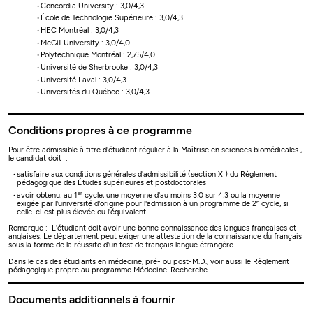
Concordia University : 3,0/4,3
École de Technologie Supérieure : 3,0/4,3
HEC Montréal : 3,0/4,3
McGill University : 3,0/4,0
Polytechnique Montréal : 2,75/4,0
Université de Sherbrooke : 3,0/4,3
Université Laval : 3,0/4,3
Universités du Québec : 3,0/4,3
Conditions propres à ce programme
Pour être admissible à titre d'étudiant régulier à la Maîtrise en sciences biomédicales ,
le candidat doit :
satisfaire aux conditions générales d'admissibilité (section XI) du Règlement
pédagogique des Études supérieures et postdoctorales
er
avoir obtenu, au 1
cycle, une moyenne d'au moins 3,0 sur 4,3 ou la moyenne
e
exigée par l'université d'origine pour l'admission à un programme de 2
cycle, si
celle-ci est plus élevée ou l'équivalent.
Remarque : L'étudiant doit avoir une bonne connaissance des langues françaises et
anglaises. Le département peut exiger une attestation de la connaissance du français
sous la forme de la réussite d'un test de français langue étrangère.
Dans le cas des étudiants en médecine, pré- ou post-M.D., voir aussi le Règlement
pédagogique propre au programme Médecine-Recherche.
Documents additionnels à fournir