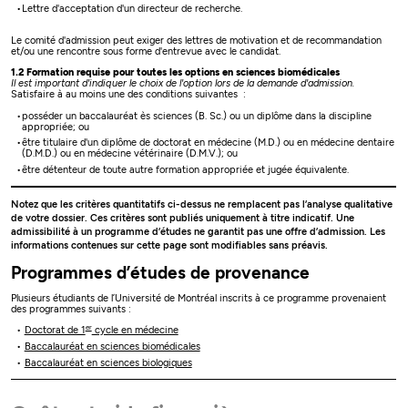
Lettre d'acceptation d'un directeur de recherche.
Le comité d'admission peut exiger des lettres de motivation et de recommandation
et/ou une rencontre sous forme d'entrevue avec le candidat.
1.2 Formation requise pour toutes les options en sciences biomédicales
Il est important d'indiquer le choix de l'option lors de la demande d'admission.
Satisfaire à au moins une des conditions suivantes :
posséder un baccalauréat ès sciences (B. Sc.) ou un diplôme dans la discipline
appropriée; ou
être titulaire d'un diplôme de doctorat en médecine (M.D.) ou en médecine dentaire
(D.M.D.) ou en médecine vétérinaire (D.M.V.); ou
être détenteur de toute autre formation appropriée et jugée équivalente.
Notez que les critères quantitatifs ci-dessus ne remplacent pas l’analyse qualitative
de votre dossier. Ces critères sont publiés uniquement à titre indicatif. Une
admissibilité à un programme d’études ne garantit pas une offre d’admission. Les
informations contenues sur cette page sont modifiables sans préavis.
Programmes d’études de provenance
Plusieurs étudiants de l’Université de Montréal inscrits à ce programme provenaient
des programmes suivants :
er
Doctorat de 1
cycle en médecine
Baccalauréat en sciences biomédicales
Baccalauréat en sciences biologiques