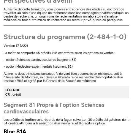
Perspectives d'avenir
Au terme de cette formation, vous pouvez entreprendre des études au doctorat ou
travailler au sein d'une équipe de recherche dans une compagnie pharmaceutique, un
centre de recherche, un organisme de réglementation, un laboratoire d’analyse
médicale ou tout autre milieu de recherche du secteur privé, public ou parapublic.
Structure du programme (2-484-1-0)
Version 17 (A22)
La maîtrise comporte 45 crédits. Elle est offerte selon les options suivantes :
- option Sciences cardiovasculaires (segment 81)
- option Médecine expérimentale (segment 82)
Au moins deux trimestres consécutifs doivent être accomplis en résidence, soit à
l'Université de Montréal, soit dans un laboratoire de recherche d'un hôpital ou d'un
institut affilié et agréé par le Conseil de la Faculté de médecine.
LÉGENDE
CR :
crédit
Segment 81 Propre à l'option Sciences
cardiovasculaires
Les crédits de l'option sont répartis de la façon suivante : 36 crédits obligatoires, dont
34 crédits attribués à la rédaction d'un mémoire, et 9 crédits à option.
Bloc 81A