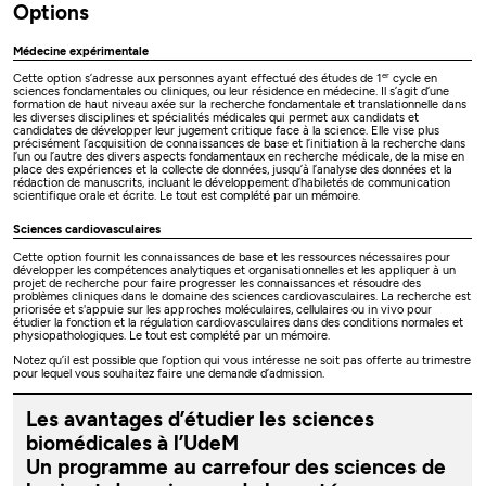
Options
Médecine expérimentale
er
Cette option s’adresse aux personnes ayant effectué des études de 1
cycle en
sciences fondamentales ou cliniques, ou leur résidence en médecine. Il s’agit d’une
formation de haut niveau axée sur la recherche fondamentale et translationnelle dans
les diverses disciplines et spécialités médicales qui permet aux candidats et
candidates de développer leur jugement critique face à la science. Elle vise plus
précisément l’acquisition de connaissances de base et l’initiation à la recherche dans
l’un ou l’autre des divers aspects fondamentaux en recherche médicale, de la mise en
place des expériences et la collecte de données, jusqu’à l’analyse des données et la
rédaction de manuscrits, incluant le développement d’habiletés de communication
scientifique orale et écrite. Le tout est complété par un mémoire.
Sciences cardiovasculaires
Cette option fournit les connaissances de base et les ressources nécessaires pour
développer les compétences analytiques et organisationnelles et les appliquer à un
projet de recherche pour faire progresser les connaissances et résoudre des
problèmes cliniques dans le domaine des sciences cardiovasculaires. La recherche est
priorisée et s'appuie sur les approches moléculaires, cellulaires ou in vivo pour
étudier la fonction et la régulation cardiovasculaires dans des conditions normales et
physiopathologiques. Le tout est complété par un mémoire.
Notez qu’il est possible que l’option qui vous intéresse ne soit pas offerte au trimestre
pour lequel vous souhaitez faire une demande d’admission.
Les avantages d’étudier les sciences
biomédicales à l’UdeM
Un programme au carrefour des sciences de