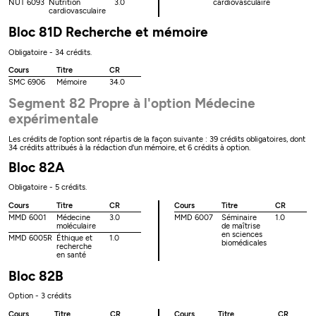
NUT 6093
Nutrition
3.0
cardiovasculaire
cardiovasculaire
Bloc 81D Recherche et mémoire
Obligatoire - 34 crédits.
Cours
Titre
CR
SMC 6906
Mémoire
34.0
Segment 82 Propre à l'option Médecine
expérimentale
Les crédits de l'option sont répartis de la façon suivante : 39 crédits obligatoires, dont
34 crédits attribués à la rédaction d'un mémoire, et 6 crédits à option.
Bloc 82A
Obligatoire - 5 crédits.
Cours
Titre
CR
Cours
Titre
CR
MMD 6001
Médecine
3.0
MMD 6007
Séminaire
1.0
moléculaire
de maîtrise
en sciences
MMD 6005R
Éthique et
1.0
biomédicales
recherche
en santé
Bloc 82B
Option - 3 crédits
Cours
Titre
CR
Cours
Titre
CR