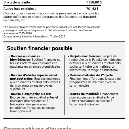
Droits de scolarité :
1 558,80 $
Autres frais exigibles :
701,62 $
Ces totaux sont des estimations qui ne prennent pas en compte les
autres coûts tels les frais d’assurances, de résidence, de transport,
de manuels, etc.
* En aucun temps ces estimations ne peuvent se substituer à une facture ou servir de
preuve pour quelque motif que ce soit. Ces estimés sont calculés pour l’année
académique 2025-2026.
Date de la mise à jour des informations : 17 juillet 2025
Soutien financier possible
Bourses en sciences
Projets avec bourses:
Projets de
biomédicales:
Soutien financier et
recherche de la Faculté de médecine
bourses offerts aux étudiantes et
destinés aux étudiantes et étudiants
étudiants en sciences biomédicales
souhaitant faire une maîtrise, un
doctorat ou un stage postdoctoral
e
Bourses d'études supérieures et
Bourses d'études de 2
cycle:
postdoctorales:
Bourses destinées
Financement offert dans le cadre de
aux étudiantes et étudiants inscrits
programmes de maîtrise avec ou
dans un programme de cycles
sans mémoire
supérieurs
Bourse d'exemption UdeM:
Bourse de mobilité:
Financement
Bourse destinée aux étudiantes et
pour étudiantes et étudiants de
étudiants internationaux (à
l’UdeM souhaitant se réaliser à
l’exception des personnes
l’extérieur du Québec
candidates françaises ou belges
francophones)