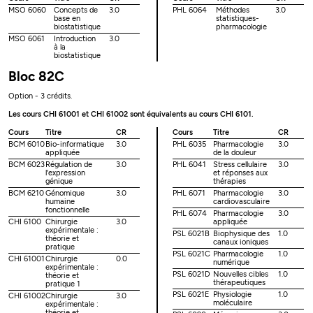
MSO 6060
Concepts de
3.0
PHL 6064
Méthodes
3.0
base en
statistiques-
biostatistique
pharmacologie
MSO 6061
Introduction
3.0
à la
biostatistique
Bloc 82C
Option - 3 crédits.
Les cours CHI 61001 et CHI 61002 sont équivalents au cours CHI 6101.
Cours
Titre
CR
Cours
Titre
CR
BCM 6010
Bio-informatique
3.0
PHL 6035
Pharmacologie
3.0
appliquée
de la douleur
BCM 6023
Régulation de
3.0
PHL 6041
Stress cellulaire
3.0
l'expression
et réponses aux
génique
thérapies
BCM 6210
Génomique
3.0
PHL 6071
Pharmacologie
3.0
humaine
cardiovasculaire
fonctionnelle
PHL 6074
Pharmacologie
3.0
CHI 6100
Chirurgie
3.0
appliquée
expérimentale :
PSL 6021B
Biophysique des
1.0
théorie et
canaux ioniques
pratique
PSL 6021C
Pharmacologie
1.0
CHI 61001
Chirurgie
0.0
numérique
expérimentale :
PSL 6021D
Nouvelles cibles
1.0
théorie et
thérapeutiques
pratique 1
PSL 6021E
Physiologie
1.0
CHI 61002
Chirurgie
3.0
moléculaire
expérimentale :
théorie et