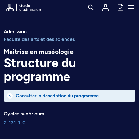
Passer au contenu
Guide
d'admission
Admission
Faculté des arts et des sciences
Maîtrise en muséologie
Structure du
programme
Consulter la description du programme
Cycles supérieurs
2-131-1-0