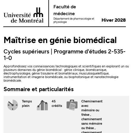
Passer au contenu
Faculté de
médecine
Département de pharmacologie et
Hiver 2028
physiologie
Maîtrise en génie biomédical
Cycles supérieurs | Programme d'études 2-535-
1-0
Approfondissez vos connaissances technologiques et scientifiques en explorant un ou
plusieurs domaines du génie biomédical : génie clinique, biomécanique,
électrophysiologie, génie tissulaire et biomatériaux, musculosquelettique,
instrumentation et imagerie biomédicale, ou biophotonique et nanotechnologie
biomédicale.
Sommaire et particularités
Temps
45
Cheminement
plein
crédits
avec
mémoire ou
thèse
,
cheminement
sans mémoire
ou thèse
,
cheminement