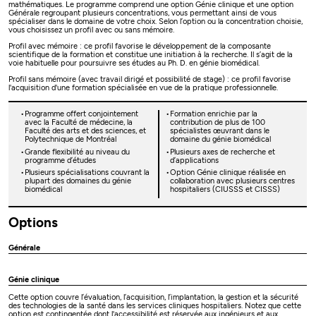
mathématiques. Le programme comprend une option Génie clinique et une option
Générale regroupant plusieurs concentrations, vous permettant ainsi de vous
spécialiser dans le domaine de votre choix. Selon l’option ou la concentration choisie,
vous choisissez un profil avec ou sans mémoire.
Profil avec mémoire : ce profil favorise le développement de la composante
scientifique de la formation et constitue une initiation à la recherche. Il s’agit de la
voie habituelle pour poursuivre ses études au Ph. D. en génie biomédical.
Profil sans mémoire (avec travail dirigé et possibilité de stage) : ce profil favorise
l'acquisition d'une formation spécialisée en vue de la pratique professionnelle.
Programme offert conjointement
Formation enrichie par la
avec la Faculté de médecine, la
contribution de plus de 100
Faculté des arts et des sciences, et
spécialistes œuvrant dans le
Polytechnique de Montréal
domaine du génie biomédical
Grande flexibilité au niveau du
Plusieurs axes de recherche et
programme d’études
d’applications
Plusieurs spécialisations couvrant la
Option Génie clinique réalisée en
plupart des domaines du génie
collaboration avec plusieurs centres
biomédical
hospitaliers (CIUSSS et CISSS)
Options
Générale
Génie clinique
Cette option couvre l’évaluation, l’acquisition, l’implantation, la gestion et la sécurité
des technologies de la santé dans les services cliniques hospitaliers. Notez que cette
option est contingentée dont l'accessibilité est réservée aux ingénieurs et aux