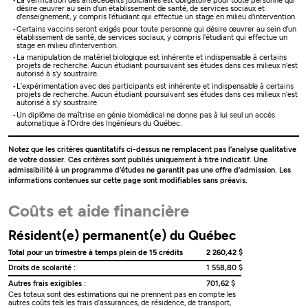
La vérification des antécédents judiciaires est obligatoire pour toute personne qui
désire œuvrer au sein d'un établissement de santé, de services sociaux et
d'enseignement, y compris l'étudiant qui effectue un stage en milieu d'intervention.
Certains vaccins seront exigés pour toute personne qui désire œuvrer au sein d'un
établissement de santé, de services sociaux, y compris l'étudiant qui effectue un
stage en milieu d'intervention.
La manipulation de matériel biologique est inhérente et indispensable à certains
projets de recherche. Aucun étudiant poursuivant ses études dans ces milieux n'est
autorisé à s'y soustraire.
L’expérimentation avec des participants est inhérente et indispensable à certains
projets de recherche. Aucun étudiant poursuivant ses études dans ces milieux n'est
autorisé à s'y soustraire
Un diplôme de maîtrise en génie biomédical ne donne pas à lui seul un accès
automatique à l’Ordre des Ingénieurs du Québec.
Notez que les critères quantitatifs ci-dessus ne remplacent pas l’analyse qualitative
de votre dossier. Ces critères sont publiés uniquement à titre indicatif. Une
admissibilité à un programme d’études ne garantit pas une offre d’admission. Les
informations contenues sur cette page sont modifiables sans préavis.
Coûts et aide financière
Résident(e) permanent(e) du Québec
Total pour un trimestre à temps plein de 15 crédits
2 260,42 $
Droits de scolarité :
1 558,80 $
Autres frais exigibles :
701,62 $
Ces totaux sont des estimations qui ne prennent pas en compte les
autres coûts tels les frais d’assurances, de résidence, de transport,