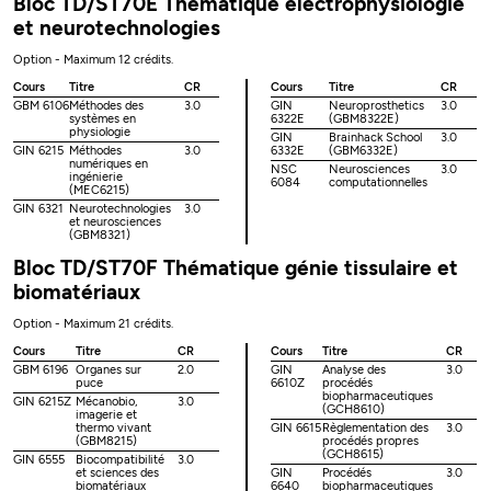
Bloc TD/ST70E Thématique électrophysiologie
et neurotechnologies
Option - Maximum 12 crédits.
Cours
Titre
CR
Cours
Titre
CR
GBM 6106
Méthodes des
3.0
GIN
Neuroprosthetics
3.0
systèmes en
6322E
(GBM8322E)
physiologie
GIN
Brainhack School
3.0
GIN 6215
Méthodes
3.0
6332E
(GBM6332E)
numériques en
NSC
Neurosciences
3.0
ingénierie
6084
computationnelles
(MEC6215)
GIN 6321
Neurotechnologies
3.0
et neurosciences
(GBM8321)
Bloc TD/ST70F Thématique génie tissulaire et
biomatériaux
Option - Maximum 21 crédits.
Cours
Titre
CR
Cours
Titre
CR
GBM 6196
Organes sur
2.0
GIN
Analyse des
3.0
puce
6610Z
procédés
biopharmaceutiques
GIN 6215Z
Mécanobio,
3.0
(GCH8610)
imagerie et
thermo vivant
GIN 6615
Règlementation des
3.0
(GBM8215)
procédés propres
(GCH8615)
GIN 6555
Biocompatibilité
3.0
et sciences des
GIN
Procédés
3.0
biomatériaux
6640
biopharmaceutiques