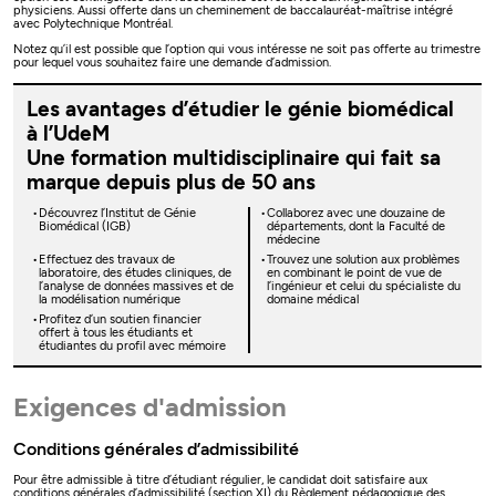
physiciens. Aussi offerte dans un cheminement de baccalauréat-maîtrise intégré
avec Polytechnique Montréal.
Notez qu’il est possible que l’option qui vous intéresse ne soit pas offerte au trimestre
pour lequel vous souhaitez faire une demande d’admission.
Les avantages d’étudier le génie biomédical
à l’UdeM
Une formation multidisciplinaire qui fait sa
marque depuis plus de 50 ans
Découvrez l’Institut de Génie
Collaborez avec une douzaine de
Biomédical (IGB)
départements, dont la Faculté de
médecine
Effectuez des travaux de
Trouvez une solution aux problèmes
laboratoire, des études cliniques, de
en combinant le point de vue de
l’analyse de données massives et de
l’ingénieur et celui du spécialiste du
la modélisation numérique
domaine médical
Profitez d’un soutien financier
offert à tous les étudiants et
étudiantes du profil avec mémoire
Exigences d'admission
Conditions générales d’admissibilité
Pour être admissible à titre d’étudiant régulier, le candidat doit satisfaire aux
conditions générales d’admissibilité (section XI) du
Règlement pédagogique des