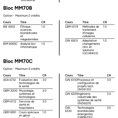
biomédical
Bloc MM70B
Option - Maximum 2 crédits.
Cours
Titre
CR
Cours
Titre
CR
BIE 6502
Éthique,
1.0
GBM 6119
Méthodes de
1.0
sciences
traitement
biomédicales
d'images
et
cellulaires
mégadonnées
GIN 6503
Adaptation
1.0
BIM 6065C
Analyse bio-
1.0
changements
informatique
clim. et
solutions
(GCH8403)
Bloc MM70C
Option - Maximum 6 crédits.
Cours
Titre
CR
Cours
Titre
CR
ASA 6732
Évaluation des
3.0
GIN 6130
Processus et
3.0
technologies de
configuration de
la santé
projets tech.
(IND6130)
GBM 3000
Physiologie,
3.0
systèmes et
GIN 6225
Ingénierie
3.0
technologies
industrielle des
systèmes de santé
GBM 6112
Services de
3.0
(IND6225)
santé et
hospitaliers
GIN
Technologies
3.0
6330
biomédicales
GBM 6951
Cours spéciaux
1.0
émergentes
en génie
(GBM6330)