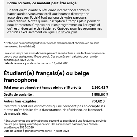
Bonne nouvelle, ce montant peut être allégé!
En tant qu’étudiante ou étudiant international admis au
baccalauréat, vous avez droit aux bourses d’exemption
accordées par l’UdeM tout au long de votre parcours
universitaire. Notez qu’une inscription à temps plein pendant
deux trimestres s’impose pour les programmes du 1er cycle et
qu’il est nécessaire de résider au Québec pour les programmes
d’études exclusivement en ligne.
En savoir plus
* Notez que ce montant peut varier selon le cheminement choisi (avec ou sans
mémoire ou travail dirigé).
En aucun temps ces estimations ne peuvent se substituer à une facture ou servir de
preuve pour quelque motif que ce soit. Ces estimés sont calculés pour l’année
académique 2025-2026.
Date de la mise à jour des informations : 17 juillet 2025
Étudiant(e) français(e) ou belge
francophone
Total pour un trimestre à temps plein de 15 crédits
2 260,42 $
Droits de scolarité :
1 558,80 $
Autres frais exigibles :
701,62 $
Ces totaux sont des estimations qui ne prennent pas en compte les
autres coûts tels les frais d’assurances, de résidence, de transport,
de manuels, etc.
* En aucun temps ces estimations ne peuvent se substituer à une facture ou servir de
preuve pour quelque motif que ce soit. Ces estimés sont calculés pour l’année
académique 2025-2026.
Date de la mise à jour des informations : 17 juillet 2025