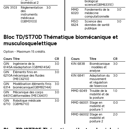
biological
biomédical 2
science(GBM6331E)
GIN 3103
Réglementation
3.0
MMD
Fondements de la
3.0
des
6020
médecine
instruments
computationnelle
médicaux
(GBM3103)
MSO
Science des
3.0
6624
données de santé
publique
Bloc TD/ST70D Thématique biomécanique et
musculosquelettique
Option - Maximum 15 crédits.
Cours
Titre
CR
Cours
Titre
CR
GIN
Ingénierie de la
3.0
KIN 6838
Biomécanique
3.0
6145A
réadaptation (GBM6145A)
: modèles et
analyse
GIN
Éléments finis en
3.0
6210A
mécanique des fluides
KIN 6841
Adaptation du
3.0
(MEC6210)
mouvement
et régulation
GIN
Modélisation éléments finis
3.0
de l’exercice
6314
biomécanique(GBM8214A)
MMD 6049
Trouble de la
1.0
GIN
Mécanique des corps
3.0
mobilité et de
6401C
déformables (MEC6401)
la posture
GIN
Robotique médicale
3.0
MMD 66001
Stage en
0.0
6710
(GBM6710)
mobilité et
posture 1
MMD 66002
Stage en
2.0
mobilité et
posture 2