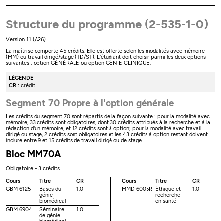
Structure du programme (2-535-1-0)
Version 11 (A26)
La maîtrise comporte 45 crédits. Elle est offerte selon les modalités avec mémoire
(MM) ou travail dirigé/stage (TD/ST). L'étudiant doit choisir parmi les deux options
suivantes : option GÉNÉRALE ou option GÉNIE CLINIQUE.
LÉGENDE
CR :
crédit
Segment 70 Propre à l'option générale
Les crédits du segment 70 sont répartis de la façon suivante : pour la modalité avec
mémoire, 33 crédits sont obligatoires, dont 30 crédits attribués à la recherche et à la
rédaction d'un mémoire, et 12 crédits sont à option; pour la modalité avec travail
dirigé ou stage, 2 crédits sont obligatoires et les 43 crédits à option restant doivent
inclure entre 9 et 15 crédits de travail dirigé ou de stage.
Bloc MM70A
Obligatoire - 3 crédits.
Cours
Titre
CR
Cours
Titre
CR
GBM 6125
Bases du
1.0
MMD 6005R
Éthique et
1.0
génie
recherche
biomédical
en santé
GBM 6904
Séminaire
1.0
de génie