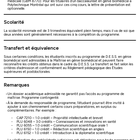
médicale (GBM 8770). Pour les titulaires d’un baccalauréat en génie biomédical à
Polytechnique Montréal qui ont suivi ces cinq cours, la lettre de présentation est
optionnelle.
Scolarité
La scolarité minimale est de 3 trimestres équivalent plein temps, mais il va de soi que
deux années sont généralement nécessaires à la complétion du programme.
Transfert et équivalence
Sous certaines conditions, les étudiants inscrits au programme de D.E.S.S. en génie
biomédical sont admissibles à la Maîtrise en génie biomédical et peuvent faire
reconnaître les crédits obtenus dans le cadre du D.E.S.S. Le transfert se fait selon les
critères d'admission et conformément au Règlement pédagogique des Études
supérieures et postdoctorales.
Remarques
Un dossier académique admissible ne garantit pas l’accès au programme de
maîtrise. Programme contingenté.
À la demande du responsable de programme, l’étudiant pourrait être invité à
ajouter à son cheminement certains cours préparatoires, en surplus ou
complémentaires. Par exemple :
- CAP 7210 – 1.0 crédit – Propriété intellectuelle et brevet
- PLU 6048 – 3.0 crédits – Connaissances et innovations en santé
- PLU 6055 – 1.0 crédit – Communication scientifique orale 1
- PLU 6150 – 1.0 crédit – Rédaction scientifique en anglais
- PLU 6152 – 1.0 crédit – Introduction à la diplomatie scientifique