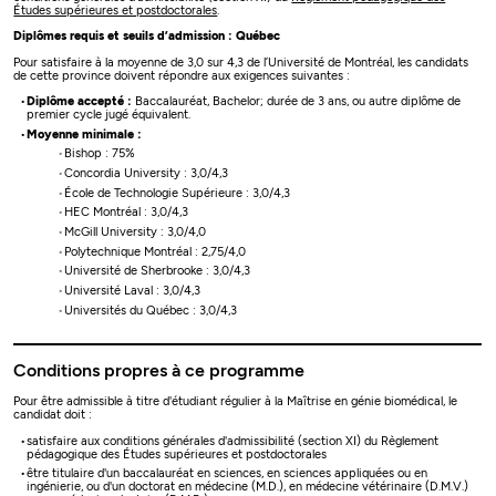
Études supérieures et postdoctorales
.
Diplômes requis et seuils d’admission : Québec
Pour satisfaire à la moyenne de 3,0 sur 4,3 de l’Université de Montréal, les candidats
de cette province doivent répondre aux exigences suivantes :
Diplôme accepté :
Baccalauréat, Bachelor; durée de 3 ans, ou autre diplôme de
premier cycle jugé équivalent.
Moyenne minimale :
Bishop : 75%
Concordia University : 3,0/4,3
École de Technologie Supérieure : 3,0/4,3
HEC Montréal : 3,0/4,3
McGill University : 3,0/4,0
Polytechnique Montréal : 2,75/4,0
Université de Sherbrooke : 3,0/4,3
Université Laval : 3,0/4,3
Universités du Québec : 3,0/4,3
Conditions propres à ce programme
Pour être admissible à titre d'étudiant régulier à la Maîtrise en génie biomédical, le
candidat doit :
satisfaire aux conditions générales d'admissibilité (section XI) du Règlement
pédagogique des Études supérieures et postdoctorales
être titulaire d'un baccalauréat en sciences, en sciences appliquées ou en
ingénierie, ou d'un doctorat en médecine (M.D.), en médecine vétérinaire (D.M.V.)