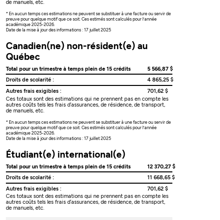
de manuels, etc.
* En aucun temps ces estimations ne peuvent se substituer à une facture ou servir de
preuve pour quelque motif que ce soit. Ces estimés sont calculés pour l’année
académique 2025-2026.
Date de la mise à jour des informations : 17 juillet 2025
Canadien(ne) non-résident(e) au
Québec
Total pour un trimestre à temps plein de 15 crédits
5 566,87 $
Droits de scolarité :
4 865,25 $
Autres frais exigibles :
701,62 $
Ces totaux sont des estimations qui ne prennent pas en compte les
autres coûts tels les frais d’assurances, de résidence, de transport,
de manuels, etc.
* En aucun temps ces estimations ne peuvent se substituer à une facture ou servir de
preuve pour quelque motif que ce soit. Ces estimés sont calculés pour l’année
académique 2025-2026.
Date de la mise à jour des informations : 17 juillet 2025
Étudiant(e) international(e)
Total pour un trimestre à temps plein de 15 crédits
12 370,27 $
Droits de scolarité :
11 668,65 $
Autres frais exigibles :
701,62 $
Ces totaux sont des estimations qui ne prennent pas en compte les
autres coûts tels les frais d’assurances, de résidence, de transport,
de manuels, etc.