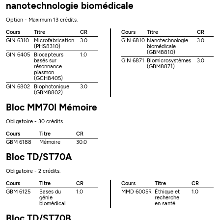
nanotechnologie biomédicale
Option - Maximum 13 crédits.
Cours
Titre
CR
Cours
Titre
CR
GIN 6310
Microfabrication
3.0
GIN 6810
Nanotechnologie
3.0
(PHS8310)
biomédicale
(GBM8810)
GIN 6405
Biocapteurs
1.0
basés sur
GIN 6871
Biomicrosystèmes
3.0
résonnance
(GBM8871)
plasmon
(GCH8405)
GIN 6802
Biophotonique
3.0
(GBM8802)
Bloc MM70I Mémoire
Obligatoire - 30 crédits.
Cours
Titre
CR
GBM 6188
Mémoire
30.0
Bloc TD/ST70A
Obligatoire - 2 crédits.
Cours
Titre
CR
Cours
Titre
CR
GBM 6125
Bases du
1.0
MMD 6005R
Éthique et
1.0
génie
recherche
biomédical
en santé
Bloc TD/ST70B