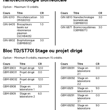
Option - Maximum 13 crédits.
Cours
Titre
CR
Cours
Titre
CR
GIN 6310
Microfabrication
3.0
GIN 6810
Nanotechnologie
3.0
(PHS8310)
biomédicale
(GBM8810)
GIN 6405
Biocapteurs
1.0
basés sur
GIN 6871
Biomicrosystèmes
3.0
résonnance
(GBM8871)
plasmon
(GCH8405)
GIN 6802
Biophotonique
3.0
(GBM8802)
Bloc TD/ST70I Stage ou projet dirigé
Option - Minimum 9 crédits, maximum 15 crédits.
Cours
Titre
CR
Cours
Titre
CR
GBM 6903
Projet dirigé
12.0
GBM 69091
Stage en
0.0
laboratoire
GBM 69031
Projet dirigé
0.0
2.1
1
GBM 69092
Stage en
6.0
GBM 69032
Projet dirigé
12.0
laboratoire
2
2.2
GBM 6908
Stage en
3.0
GBM 6929
Stage en
9.0
laboratoire 1
laboratoire 3
GBM 6909
Stage en
6.0
GBM 69291
Stage en
0.0
laboratoire 2
laboratoire
3.1
GBM 69292
Stage en
9.0
laboratoire