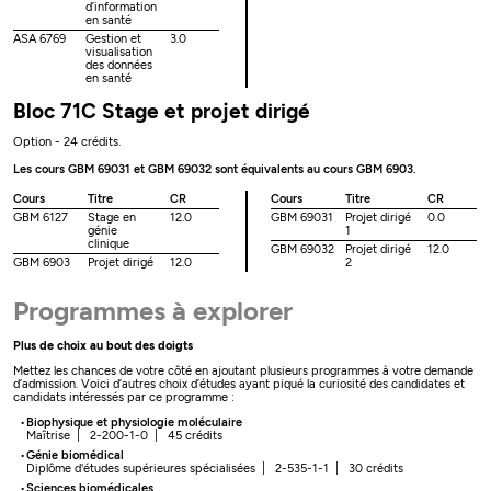
d’information
en santé
ASA 6769
Gestion et
3.0
visualisation
des données
en santé
Bloc 71C Stage et projet dirigé
Option - 24 crédits.
Les cours GBM 69031 et GBM 69032 sont équivalents au cours GBM 6903.
Cours
Titre
CR
Cours
Titre
CR
GBM 6127
Stage en
12.0
GBM 69031
Projet dirigé
0.0
génie
1
clinique
GBM 69032
Projet dirigé
12.0
GBM 6903
Projet dirigé
12.0
2
Programmes à explorer
Plus de choix au bout des doigts
Mettez les chances de votre côté en ajoutant plusieurs programmes à votre demande
d’admission. Voici d’autres choix d’études ayant piqué la curiosité des candidates et
candidats intéressés par ce programme :
Biophysique et physiologie moléculaire
Maîtrise | 2-200-1-0 | 45 crédits
Génie biomédical
Diplôme d'études supérieures spécialisées | 2-535-1-1 | 30 crédits
Sciences biomédicales