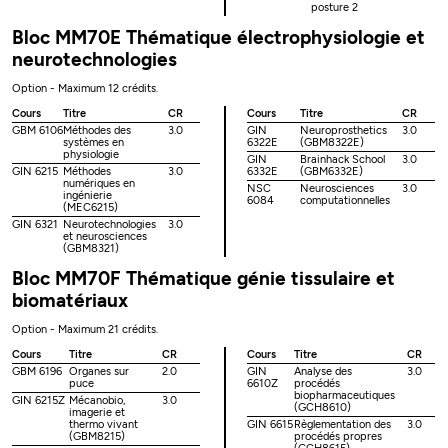
posture 2
Bloc MM70E Thématique électrophysiologie et
neurotechnologies
Option - Maximum 12 crédits.
Cours
Titre
CR
Cours
Titre
CR
GBM 6106
Méthodes des
3.0
GIN
Neuroprosthetics
3.0
systèmes en
6322E
(GBM8322E)
physiologie
GIN
Brainhack School
3.0
GIN 6215
Méthodes
3.0
6332E
(GBM6332E)
numériques en
NSC
Neurosciences
3.0
ingénierie
6084
computationnelles
(MEC6215)
GIN 6321
Neurotechnologies
3.0
et neurosciences
(GBM8321)
Bloc MM70F Thématique génie tissulaire et
biomatériaux
Option - Maximum 21 crédits.
Cours
Titre
CR
Cours
Titre
CR
GBM 6196
Organes sur
2.0
GIN
Analyse des
3.0
puce
6610Z
procédés
biopharmaceutiques
GIN 6215Z
Mécanobio,
3.0
(GCH8610)
imagerie et
thermo vivant
GIN 6615
Règlementation des
3.0
(GBM8215)
procédés propres