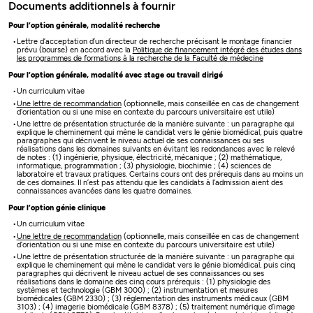
Documents additionnels à fournir
Pour l’option générale, modalité recherche
Lettre d’acceptation d’un directeur de recherche précisant le montage financier
prévu (bourse) en accord avec la
Politique de financement intégré des études dans
les programmes de formations à la recherche de la Faculté de médecine
Pour l’option générale, modalité avec stage ou travail dirigé
Un curriculum vitae
Une lettre de recommandation
(optionnelle, mais conseillée en cas de changement
d’orientation ou si une mise en contexte du parcours universitaire est utile)
Une lettre de présentation structurée de la manière suivante : un paragraphe qui
explique le cheminement qui mène le candidat vers le génie biomédical, puis quatre
paragraphes qui décrivent le niveau actuel de ses connaissances ou ses
réalisations dans les domaines suivants en évitant les redondances avec le relevé
de notes : (1) ingénierie, physique, électricité, mécanique ; (2) mathématique,
informatique, programmation ; (3) physiologie, biochimie ; (4) sciences de
laboratoire et travaux pratiques. Certains cours ont des prérequis dans au moins un
de ces domaines. Il n’est pas attendu que les candidats à l’admission aient des
connaissances avancées dans les quatre domaines.
Pour l’option génie clinique
Un curriculum vitae
Une lettre de recommandation
(optionnelle, mais conseillée en cas de changement
d’orientation ou si une mise en contexte du parcours universitaire est utile)
Une lettre de présentation structurée de la manière suivante : un paragraphe qui
explique le cheminement qui mène le candidat vers le génie biomédical, puis cinq
paragraphes qui décrivent le niveau actuel de ses connaissances ou ses
réalisations dans le domaine des cinq cours prérequis : (1) physiologie des
systèmes et technologie (GBM 3000) ; (2) instrumentation et mesures
biomédicales (GBM 2330) ; (3) réglementation des instruments médicaux (GBM
3103) ; (4) imagerie biomédicale (GBM 8378) ; (5) traitement numérique d’image