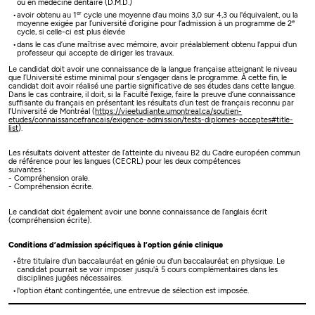
ou en médecine dentaire (D.M.D.)
er
avoir obtenu au 1
cycle une moyenne d'au moins 3,0 sur 4,3 ou l'équivalent, ou la
e
moyenne exigée par l’université d’origine pour l’admission à un programme de 2
cycle, si celle-ci est plus élevée
dans le cas d’une maîtrise avec mémoire, avoir préalablement obtenu l'appui d'un
professeur qui accepte de diriger les travaux.
Le candidat doit avoir une connaissance de la langue française atteignant le niveau
que l’Université estime minimal pour s’engager dans le programme. À cette fin, le
candidat doit avoir réalisé une partie significative de ses études dans cette langue.
Dans le cas contraire, il doit, si la Faculté l'exige, faire la preuve d’une connaissance
suffisante du français en présentant les résultats d’un test de français reconnu par
l’Université de Montréal (
https://vieetudiante.umontreal.ca/soutien-
etudes/connaissancefrancais/exigence-admission/tests-diplomes-acceptes#title-
list
).
Les résultats doivent attester de l’atteinte du niveau B2 du Cadre européen commun
de référence pour les langues (CECRL) pour les deux compétences
suivantes :
- Compréhension orale.
- Compréhension écrite.
Le candidat doit également avoir une bonne connaissance de l’anglais écrit
(compréhension écrite).
Conditions d’admission spécifiques à l’option génie clinique
être titulaire d'un baccalauréat en génie ou d'un baccalauréat en physique. Le
candidat pourrait se voir imposer jusqu'à 5 cours complémentaires dans les
disciplines jugées nécessaires.
l'option étant contingentée, une entrevue de sélection est imposée.