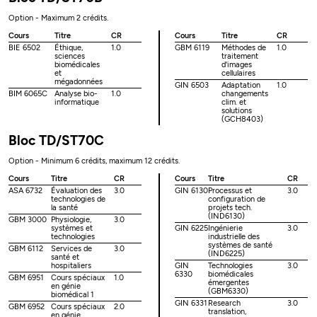
Option - Maximum 2 crédits.
Cours
Titre
CR
Cours
Titre
CR
BIE 6502
Éthique,
1.0
GBM 6119
Méthodes de
1.0
sciences
traitement
biomédicales
d'images
et
cellulaires
mégadonnées
GIN 6503
Adaptation
1.0
BIM 6065C
Analyse bio-
1.0
changements
informatique
clim. et
solutions
(GCH8403)
Bloc TD/ST70C
Option - Minimum 6 crédits, maximum 12 crédits.
Cours
Titre
CR
Cours
Titre
CR
ASA 6732
Évaluation des
3.0
GIN 6130
Processus et
3.0
technologies de
configuration de
la santé
projets tech.
(IND6130)
GBM 3000
Physiologie,
3.0
systèmes et
GIN 6225
Ingénierie
3.0
technologies
industrielle des
systèmes de santé
GBM 6112
Services de
3.0
(IND6225)
santé et
hospitaliers
GIN
Technologies
3.0
6330
biomédicales
GBM 6951
Cours spéciaux
1.0
émergentes
en génie
(GBM6330)
biomédical 1
GIN 6331
Research
3.0
GBM 6952
Cours spéciaux
2.0
translation,
en génie