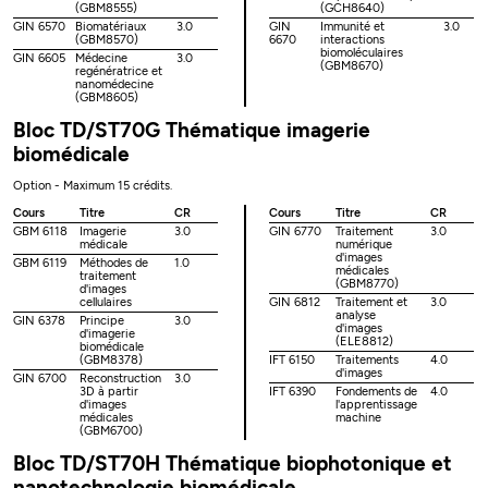
(GBM8555)
(GCH8640)
GIN 6570
Biomatériaux
3.0
GIN
Immunité et
3.0
(GBM8570)
6670
interactions
biomoléculaires
GIN 6605
Médecine
3.0
(GBM8670)
regénératrice et
nanomédecine
(GBM8605)
Bloc TD/ST70G Thématique imagerie
biomédicale
Option - Maximum 15 crédits.
Cours
Titre
CR
Cours
Titre
CR
GBM 6118
Imagerie
3.0
GIN 6770
Traitement
3.0
médicale
numérique
d'images
GBM 6119
Méthodes de
1.0
médicales
traitement
(GBM8770)
d'images
cellulaires
GIN 6812
Traitement et
3.0
analyse
GIN 6378
Principe
3.0
d'images
d'imagerie
(ELE8812)
biomédicale
(GBM8378)
IFT 6150
Traitements
4.0
d'images
GIN 6700
Reconstruction
3.0
3D à partir
IFT 6390
Fondements de
4.0
d'images
l'apprentissage
médicales
machine
(GBM6700)
Bloc TD/ST70H Thématique biophotonique et
nanotechnologie biomédicale