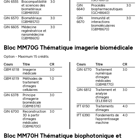
(GCH8615)
GIN 6555
Biocompatibilité
3.0
et sciences des
GIN
Procédés
3.0
biomatériaux
6640
biopharmaceutiques
(GBM8555)
(GCH8640)
GIN 6570
Biomatériaux
3.0
GIN
Immunité et
3.0
(GBM8570)
6670
interactions
biomoléculaires
GIN 6605
Médecine
3.0
(GBM8670)
regénératrice et
nanomédecine
(GBM8605)
Bloc MM70G Thématique imagerie biomédicale
Option - Maximum 15 crédits.
Cours
Titre
CR
Cours
Titre
CR
GBM 6118
Imagerie
3.0
GIN 6770
Traitement
3.0
médicale
numérique
d'images
GBM 6119
Méthodes de
1.0
médicales
traitement
(GBM8770)
d'images
cellulaires
GIN 6812
Traitement et
3.0
analyse
GIN 6378
Principe
3.0
d'images
d'imagerie
(ELE8812)
biomédicale
(GBM8378)
IFT 6150
Traitements
4.0
d'images
GIN 6700
Reconstruction
3.0
3D à partir
IFT 6390
Fondements de
4.0
d'images
l'apprentissage
médicales
machine
(GBM6700)
Bloc MM70H Thématique biophotonique et