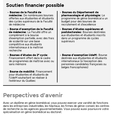
Soutien financier possible
Bourses de la Faculté de
Bourses du Département de
médecine:
De nombreuses bourses
pharmacologie et physiologie:
Le
offertes aux étudiantes et étudiants
programme de génie biomédical a un
des cycles supérieurs de la Faculté
budget pour des bourses de
de médecine
recrutement et d’excellence
Bourse d’exemption de la Faculté
Bourses d'études supérieures et
de médecine:
La Faculté offre un
postdoctorales:
Bourses destinées
complément à la bourse
aux étudiantes et étudiants inscrits
d’exemption partielle, avec des frais
dans un programme de cycles
de scolarité sur une base
supérieurs
compétitive aux étudiants
internationaux à la maîtrise
recherche
e
Bourses d'études de 2
cycle:
Bourse d'exemption UdeM:
Bourse
Financement offert dans le cadre
destinée aux étudiantes et étudiants
de programmes de maîtrise avec ou
internationaux (à l’exception des
sans mémoire
personnes candidates françaises ou
belges francophones)
Bourse de mobilité:
Financement
pour étudiantes et étudiants de
l’UdeM souhaitant se réaliser à
l’extérieur du Québec
Perspectives d'avenir
Avec un diplôme en génie biomédical, vous pouvez exercer une variété de fonctions
dans les entreprises industrielles, les hôpitaux, les firmes de génie-conseil, les centres
de recherche ou les agences gouvernementales. Vous pouvez aussi poursuivre votre
spécialisation en génie biomédical au doctorat.