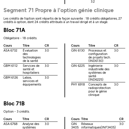
3.2
Segment 71 Propre à l'option génie clinique
Les crédits de l'option sont répartis de la façon suivante : 18 crédits obligatoires, 27
crédits à option, dont 24 crédits attribués à un travail dirigé et à un stage.
Bloc 71A
Obligatoire - 18 crédits.
Cours
Titre
CR
Cours
Titre
CR
ASA 6732
Évaluation
3.0
GIN 6130
Processus et
3.0
des
configuration
technologies
de projets tech.
de la santé
(IND6130)
GBM 6112
Services de
3.0
GIN 6225
Ingénierie
3.0
santé et
industrielle des
hospitaliers
systèmes de
santé
GBM 6126
Labos,
3.0
(IND6225)
services et
équipements
PHY 6918
Concepts de
3.0
radioprotection
pour le génie
clinique
Bloc 71B
Option - 3 crédits.
Cours
Titre
CR
Cours
Titre
CR
ASA 6768
Analyse des
3.0
GIN
Réseaux
3.0
systèmes
3405
informatiques(INF3405)