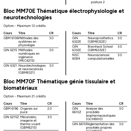
posture 2
Bloc MM70E Thématique électrophysiologie et
neurotechnologies
Option - Maximum 12 crédits.
Cours
Titre
CR
Cours
Titre
CR
GBM 6106
Méthodes des
3.0
GIN
Neuroprosthetics
3.0
systèmes en
6322E
(GBM8322E)
physiologie
GIN
Brainhack School
3.0
GIN 6215
Méthodes
3.0
6332E
(GBM6332E)
numériques en
NSC
Neurosciences
3.0
ingénierie
6084
computationnelles
(MEC6215)
GIN 6321
Neurotechnologies
3.0
et neurosciences
(GBM8321)
Bloc MM70F Thématique génie tissulaire et
biomatériaux
Option - Maximum 21 crédits.
Cours
Titre
CR
Cours
Titre
CR
GBM 6196
Organes sur
2.0
GIN
Analyse des
3.0
puce
6610Z
procédés
biopharmaceutiques
GIN 6215Z
Mécanobio,
3.0
(GCH8610)
imagerie et
thermo vivant
GIN 6615
Règlementation des
3.0
(GBM8215)
procédés propres