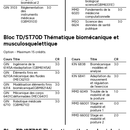
biological
biomédical 2
science(GBM6331E)
GIN 3103
Réglementation
3.0
MMD
Fondements de la
3.0
des
6020
médecine
instruments
computationnelle
médicaux
(GBM3103)
MSO
Science des
3.0
6624
données de santé
publique
Bloc TD/ST70D Thématique biomécanique et
musculosquelettique
Option - Maximum 15 crédits.
Cours
Titre
CR
Cours
Titre
CR
GIN
Ingénierie de la
3.0
KIN 6838
Biomécanique
3.0
6145A
réadaptation (GBM6145A)
: modèles et
analyse
GIN
Éléments finis en
3.0
6210A
mécanique des fluides
KIN 6841
Adaptation du
3.0
(MEC6210)
mouvement
et régulation
GIN
Modélisation éléments finis
3.0
de l’exercice
6314
biomécanique(GBM8214A)
MMD 6049
Trouble de la
1.0
GIN
Mécanique des corps
3.0
mobilité et de
6401C
déformables (MEC6401)
la posture
GIN
Robotique médicale
3.0
MMD 66001
Stage en
0.0
6710
(GBM6710)
mobilité et
posture 1
MMD 66002
Stage en
2.0
mobilité et
posture 2