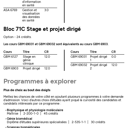
d’information
en santé
ASA 6769
Gestion et
3.0
visualisation
des données
en santé
Bloc 71C Stage et projet dirigé
Option - 24 crédits.
Les cours GBM 69031 et GBM 69032 sont équivalents au cours GBM 6903.
Cours
Titre
CR
Cours
Titre
CR
GBM 6127
Stage en
12.0
GBM 69031
Projet dirigé
0.0
génie
1
clinique
GBM 69032
Projet dirigé
12.0
GBM 6903
Projet dirigé
12.0
2
Programmes à explorer
Plus de choix au bout des doigts
Mettez les chances de votre côté en ajoutant plusieurs programmes à votre demande
d’admission. Voici d’autres choix d’études ayant piqué la curiosité des candidates et
candidats intéressés par ce programme :
Biophysique et physiologie moléculaire
Maîtrise | 2-200-1-0 | 45 crédits
Génie biomédical
Diplôme d'études supérieures spécialisées | 2-535-1-1 | 30 crédits
Sciences biomédicales