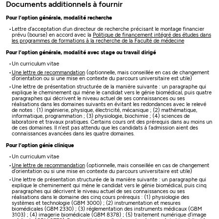
Documents additionnels à fournir
Pour l’option générale, modalité recherche
Lettre d’acceptation d’un directeur de recherche précisant le montage financier
prévu (bourse) en accord avec la
Politique de financement intégré des études dans
les programmes de formations à la recherche de la Faculté de médecine
Pour l’option générale, modalité avec stage ou travail dirigé
Un curriculum vitae
Une lettre de recommandation
(optionnelle, mais conseillée en cas de changement
d’orientation ou si une mise en contexte du parcours universitaire est utile)
Une lettre de présentation structurée de la manière suivante : un paragraphe qui
explique le cheminement qui mène le candidat vers le génie biomédical, puis quatre
paragraphes qui décrivent le niveau actuel de ses connaissances ou ses
réalisations dans les domaines suivants en évitant les redondances avec le relevé
de notes : (1) ingénierie, physique, électricité, mécanique ; (2) mathématique,
informatique, programmation ; (3) physiologie, biochimie ; (4) sciences de
laboratoire et travaux pratiques. Certains cours ont des prérequis dans au moins un
de ces domaines. Il n’est pas attendu que les candidats à l’admission aient des
connaissances avancées dans les quatre domaines.
Pour l’option génie clinique
Un curriculum vitae
Une lettre de recommandation
(optionnelle, mais conseillée en cas de changement
d’orientation ou si une mise en contexte du parcours universitaire est utile)
Une lettre de présentation structurée de la manière suivante : un paragraphe qui
explique le cheminement qui mène le candidat vers le génie biomédical, puis cinq
paragraphes qui décrivent le niveau actuel de ses connaissances ou ses
réalisations dans le domaine des cinq cours prérequis : (1) physiologie des
systèmes et technologie (GBM 3000) ; (2) instrumentation et mesures
biomédicales (GBM 2330) ; (3) réglementation des instruments médicaux (GBM
3103) ; (4) imagerie biomédicale (GBM 8378) ; (5) traitement numérique d’image