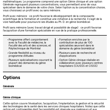
mathématiques. Le programme comprend une option Génie clinique et une option
Générale regroupant plusieurs concentrations, vous permettant ainsi de vous
spécialiser dans le domaine de votre choix. Selon l’option ou la concentration choisie,
vous choisissez un profil avec ou sans mémoire.
Profil avec mémoire : ce profil favorise le développement de la composante
scientifique de la formation et constitue une initiation à la recherche. Il s’agit de la
voie habituelle pour poursuivre ses études au Ph. D. en génie biomédical.
Profil sans mémoire (avec travail dirigé et possibilité de stage) : ce profil favorise
l'acquisition d'une formation spécialisée en vue de la pratique professionnelle.
Programme offert conjointement
Formation enrichie par la
avec la Faculté de médecine, la
contribution de plus de 100
Faculté des arts et des sciences, et
spécialistes œuvrant dans le
Polytechnique de Montréal
domaine du génie biomédical
Grande flexibilité au niveau du
Plusieurs axes de recherche et
programme d’études
d’applications
Plusieurs spécialisations couvrant la
Option Génie clinique réalisée en
plupart des domaines du génie
collaboration avec plusieurs centres
biomédical
hospitaliers (CIUSSS et CISSS)
Options
Générale
Génie clinique
Cette option couvre l’évaluation, l’acquisition, l’implantation, la gestion et la sécurité
des technologies de la santé dans les services cliniques hospitaliers. Notez que cette
option est contingentée dont l'accessibilité est réservée aux ingénieurs et aux