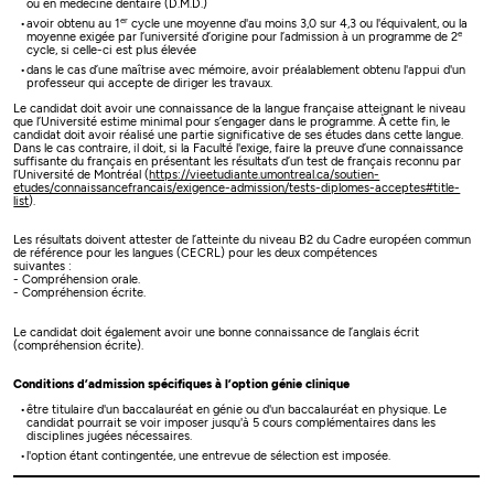
ou en médecine dentaire (D.M.D.)
er
avoir obtenu au 1
cycle une moyenne d'au moins 3,0 sur 4,3 ou l'équivalent, ou la
e
moyenne exigée par l’université d’origine pour l’admission à un programme de 2
cycle, si celle-ci est plus élevée
dans le cas d’une maîtrise avec mémoire, avoir préalablement obtenu l'appui d'un
professeur qui accepte de diriger les travaux.
Le candidat doit avoir une connaissance de la langue française atteignant le niveau
que l’Université estime minimal pour s’engager dans le programme. À cette fin, le
candidat doit avoir réalisé une partie significative de ses études dans cette langue.
Dans le cas contraire, il doit, si la Faculté l'exige, faire la preuve d’une connaissance
suffisante du français en présentant les résultats d’un test de français reconnu par
l’Université de Montréal (
https://vieetudiante.umontreal.ca/soutien-
etudes/connaissancefrancais/exigence-admission/tests-diplomes-acceptes#title-
list
).
Les résultats doivent attester de l’atteinte du niveau B2 du Cadre européen commun
de référence pour les langues (CECRL) pour les deux compétences
suivantes :
- Compréhension orale.
- Compréhension écrite.
Le candidat doit également avoir une bonne connaissance de l’anglais écrit
(compréhension écrite).
Conditions d’admission spécifiques à l’option génie clinique
être titulaire d'un baccalauréat en génie ou d'un baccalauréat en physique. Le
candidat pourrait se voir imposer jusqu'à 5 cours complémentaires dans les
disciplines jugées nécessaires.
l'option étant contingentée, une entrevue de sélection est imposée.