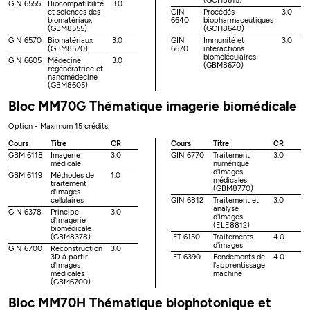
(GCH8615)
GIN 6555
Biocompatibilité
3.0
et sciences des
GIN
Procédés
3.0
biomatériaux
6640
biopharmaceutiques
(GBM8555)
(GCH8640)
GIN 6570
Biomatériaux
3.0
GIN
Immunité et
3.0
(GBM8570)
6670
interactions
biomoléculaires
GIN 6605
Médecine
3.0
(GBM8670)
regénératrice et
nanomédecine
(GBM8605)
Bloc MM70G Thématique imagerie biomédicale
Option - Maximum 15 crédits.
Cours
Titre
CR
Cours
Titre
CR
GBM 6118
Imagerie
3.0
GIN 6770
Traitement
3.0
médicale
numérique
d'images
GBM 6119
Méthodes de
1.0
médicales
traitement
(GBM8770)
d'images
cellulaires
GIN 6812
Traitement et
3.0
analyse
GIN 6378
Principe
3.0
d'images
d'imagerie
(ELE8812)
biomédicale
(GBM8378)
IFT 6150
Traitements
4.0
d'images
GIN 6700
Reconstruction
3.0
3D à partir
IFT 6390
Fondements de
4.0
d'images
l'apprentissage
médicales
machine
(GBM6700)
Bloc MM70H Thématique biophotonique et