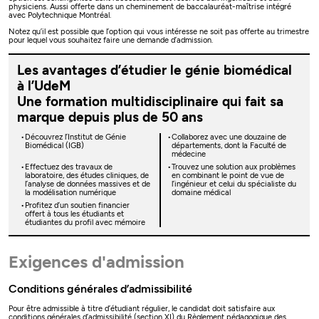
physiciens. Aussi offerte dans un cheminement de baccalauréat-maîtrise intégré
avec Polytechnique Montréal.
Notez qu’il est possible que l’option qui vous intéresse ne soit pas offerte au trimestre
pour lequel vous souhaitez faire une demande d’admission.
Les avantages d’étudier le génie biomédical
à l’UdeM
Une formation multidisciplinaire qui fait sa
marque depuis plus de 50 ans
Découvrez l’Institut de Génie
Collaborez avec une douzaine de
Biomédical (IGB)
départements, dont la Faculté de
médecine
Effectuez des travaux de
Trouvez une solution aux problèmes
laboratoire, des études cliniques, de
en combinant le point de vue de
l’analyse de données massives et de
l’ingénieur et celui du spécialiste du
la modélisation numérique
domaine médical
Profitez d’un soutien financier
offert à tous les étudiants et
étudiantes du profil avec mémoire
Exigences d'admission
Conditions générales d’admissibilité
Pour être admissible à titre d’étudiant régulier, le candidat doit satisfaire aux
conditions générales d’admissibilité (section XI) du
Règlement pédagogique des