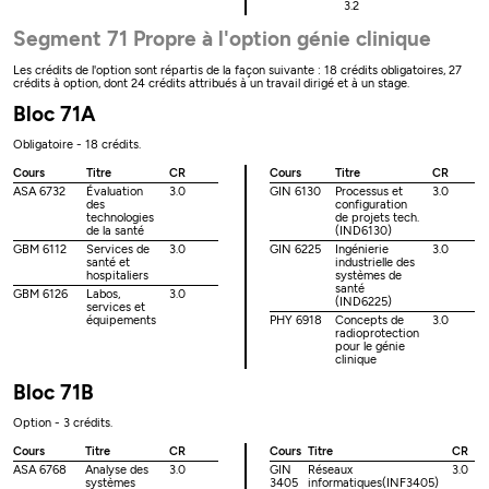
3.2
Segment 71 Propre à l'option génie clinique
Les crédits de l'option sont répartis de la façon suivante : 18 crédits obligatoires, 27
crédits à option, dont 24 crédits attribués à un travail dirigé et à un stage.
Bloc 71A
Obligatoire - 18 crédits.
Cours
Titre
CR
Cours
Titre
CR
ASA 6732
Évaluation
3.0
GIN 6130
Processus et
3.0
des
configuration
technologies
de projets tech.
de la santé
(IND6130)
GBM 6112
Services de
3.0
GIN 6225
Ingénierie
3.0
santé et
industrielle des
hospitaliers
systèmes de
santé
GBM 6126
Labos,
3.0
(IND6225)
services et
équipements
PHY 6918
Concepts de
3.0
radioprotection
pour le génie
clinique
Bloc 71B
Option - 3 crédits.
Cours
Titre
CR
Cours
Titre
CR
ASA 6768
Analyse des
3.0
GIN
Réseaux
3.0
systèmes
3405
informatiques(INF3405)