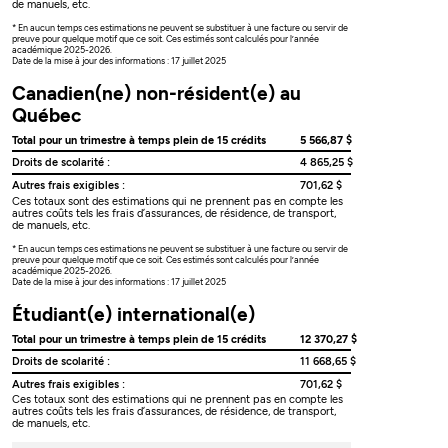
de manuels, etc.
* En aucun temps ces estimations ne peuvent se substituer à une facture ou servir de
preuve pour quelque motif que ce soit. Ces estimés sont calculés pour l’année
académique 2025-2026.
Date de la mise à jour des informations : 17 juillet 2025
Canadien(ne) non-résident(e) au
Québec
Total pour un trimestre à temps plein de 15 crédits
5 566,87 $
Droits de scolarité :
4 865,25 $
Autres frais exigibles :
701,62 $
Ces totaux sont des estimations qui ne prennent pas en compte les
autres coûts tels les frais d’assurances, de résidence, de transport,
de manuels, etc.
* En aucun temps ces estimations ne peuvent se substituer à une facture ou servir de
preuve pour quelque motif que ce soit. Ces estimés sont calculés pour l’année
académique 2025-2026.
Date de la mise à jour des informations : 17 juillet 2025
Étudiant(e) international(e)
Total pour un trimestre à temps plein de 15 crédits
12 370,27 $
Droits de scolarité :
11 668,65 $
Autres frais exigibles :
701,62 $
Ces totaux sont des estimations qui ne prennent pas en compte les
autres coûts tels les frais d’assurances, de résidence, de transport,
de manuels, etc.