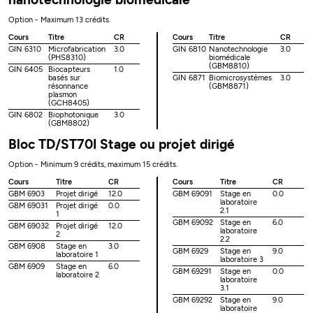
Option - Maximum 13 crédits.
Cours
Titre
CR
Cours
Titre
CR
GIN 6310
Microfabrication
3.0
GIN 6810
Nanotechnologie
3.0
(PHS8310)
biomédicale
(GBM8810)
GIN 6405
Biocapteurs
1.0
basés sur
GIN 6871
Biomicrosystèmes
3.0
résonnance
(GBM8871)
plasmon
(GCH8405)
GIN 6802
Biophotonique
3.0
(GBM8802)
Bloc TD/ST70I Stage ou projet dirigé
Option - Minimum 9 crédits, maximum 15 crédits.
Cours
Titre
CR
Cours
Titre
CR
GBM 6903
Projet dirigé
12.0
GBM 69091
Stage en
0.0
laboratoire
GBM 69031
Projet dirigé
0.0
2.1
1
GBM 69092
Stage en
6.0
GBM 69032
Projet dirigé
12.0
laboratoire
2
2.2
GBM 6908
Stage en
3.0
GBM 6929
Stage en
9.0
laboratoire 1
laboratoire 3
GBM 6909
Stage en
6.0
GBM 69291
Stage en
0.0
laboratoire 2
laboratoire
3.1
GBM 69292
Stage en
9.0
laboratoire