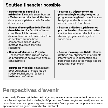
Soutien financier possible
Bourses de la Faculté de
Bourses du Département de
médecine:
De nombreuses bourses
pharmacologie et physiologie:
Le
offertes aux étudiantes et étudiants
programme de génie biomédical a un
des cycles supérieurs de la Faculté
budget pour des bourses de
de médecine
recrutement et d’excellence
Bourse d’exemption de la Faculté
Bourses d'études supérieures et
de médecine:
La Faculté offre un
postdoctorales:
Bourses destinées
complément à la bourse
aux étudiantes et étudiants inscrits
d’exemption partielle, avec des frais
dans un programme de cycles
de scolarité sur une base
supérieurs
compétitive aux étudiants
internationaux à la maîtrise
recherche
e
Bourses d'études de 2
cycle:
Bourse d'exemption UdeM:
Bourse
Financement offert dans le cadre
destinée aux étudiantes et étudiants
de programmes de maîtrise avec ou
internationaux (à l’exception des
sans mémoire
personnes candidates françaises ou
belges francophones)
Bourse de mobilité:
Financement
pour étudiantes et étudiants de
l’UdeM souhaitant se réaliser à
l’extérieur du Québec
Perspectives d'avenir
Avec un diplôme en génie biomédical, vous pouvez exercer une variété de fonctions
dans les entreprises industrielles, les hôpitaux, les firmes de génie-conseil, les centres
de recherche ou les agences gouvernementales. Vous pouvez aussi poursuivre votre
spécialisation en génie biomédical au doctorat.