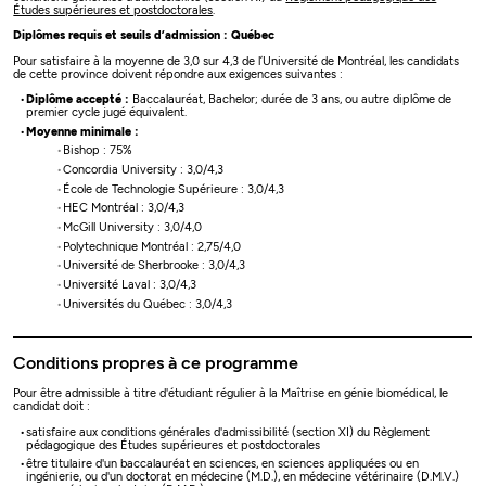
Études supérieures et postdoctorales
.
Diplômes requis et seuils d’admission : Québec
Pour satisfaire à la moyenne de 3,0 sur 4,3 de l’Université de Montréal, les candidats
de cette province doivent répondre aux exigences suivantes :
Diplôme accepté :
Baccalauréat, Bachelor; durée de 3 ans, ou autre diplôme de
premier cycle jugé équivalent.
Moyenne minimale :
Bishop : 75%
Concordia University : 3,0/4,3
École de Technologie Supérieure : 3,0/4,3
HEC Montréal : 3,0/4,3
McGill University : 3,0/4,0
Polytechnique Montréal : 2,75/4,0
Université de Sherbrooke : 3,0/4,3
Université Laval : 3,0/4,3
Universités du Québec : 3,0/4,3
Conditions propres à ce programme
Pour être admissible à titre d'étudiant régulier à la Maîtrise en génie biomédical, le
candidat doit :
satisfaire aux conditions générales d'admissibilité (section XI) du Règlement
pédagogique des Études supérieures et postdoctorales
être titulaire d'un baccalauréat en sciences, en sciences appliquées ou en
ingénierie, ou d'un doctorat en médecine (M.D.), en médecine vétérinaire (D.M.V.)