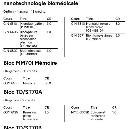
nanotechnologie biomédicale
Option - Maximum 13 crédits.
Cours
Titre
CR
Cours
Titre
CR
GIN 6310
Microfabrication
3.0
GIN 6810
Nanotechnologie
3.0
(PHS8310)
biomédicale
(GBM8810)
GIN 6405
Biocapteurs
1.0
basés sur
GIN 6871
Biomicrosystèmes
3.0
résonnance
(GBM8871)
plasmon
(GCH8405)
GIN 6802
Biophotonique
3.0
(GBM8802)
Bloc MM70I Mémoire
Obligatoire - 30 crédits.
Cours
Titre
CR
GBM 6188
Mémoire
30.0
Bloc TD/ST70A
Obligatoire - 2 crédits.
Cours
Titre
CR
Cours
Titre
CR
GBM 6125
Bases du
1.0
MMD 6005R
Éthique et
1.0
génie
recherche
biomédical
en santé
Bloc TD/ST70B