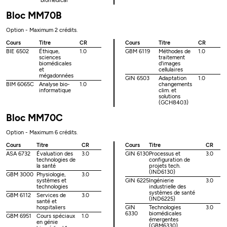
biomédical
Bloc MM70B
Option - Maximum 2 crédits.
Cours
Titre
CR
Cours
Titre
CR
BIE 6502
Éthique,
1.0
GBM 6119
Méthodes de
1.0
sciences
traitement
biomédicales
d'images
et
cellulaires
mégadonnées
GIN 6503
Adaptation
1.0
BIM 6065C
Analyse bio-
1.0
changements
informatique
clim. et
solutions
(GCH8403)
Bloc MM70C
Option - Maximum 6 crédits.
Cours
Titre
CR
Cours
Titre
CR
ASA 6732
Évaluation des
3.0
GIN 6130
Processus et
3.0
technologies de
configuration de
la santé
projets tech.
(IND6130)
GBM 3000
Physiologie,
3.0
systèmes et
GIN 6225
Ingénierie
3.0
technologies
industrielle des
systèmes de santé
GBM 6112
Services de
3.0
(IND6225)
santé et
hospitaliers
GIN
Technologies
3.0
6330
biomédicales
GBM 6951
Cours spéciaux
1.0
émergentes
en génie
(GBM6330)