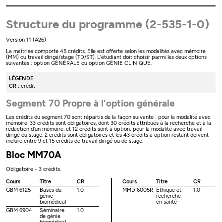
Structure du programme (2-535-1-0)
Version 11 (A26)
La maîtrise comporte 45 crédits. Elle est offerte selon les modalités avec mémoire
(MM) ou travail dirigé/stage (TD/ST). L'étudiant doit choisir parmi les deux options
suivantes : option GÉNÉRALE ou option GÉNIE CLINIQUE.
LÉGENDE
CR :
crédit
Segment 70 Propre à l'option générale
Les crédits du segment 70 sont répartis de la façon suivante : pour la modalité avec
mémoire, 33 crédits sont obligatoires, dont 30 crédits attribués à la recherche et à la
rédaction d'un mémoire, et 12 crédits sont à option; pour la modalité avec travail
dirigé ou stage, 2 crédits sont obligatoires et les 43 crédits à option restant doivent
inclure entre 9 et 15 crédits de travail dirigé ou de stage.
Bloc MM70A
Obligatoire - 3 crédits.
Cours
Titre
CR
Cours
Titre
CR
GBM 6125
Bases du
1.0
MMD 6005R
Éthique et
1.0
génie
recherche
biomédical
en santé
GBM 6904
Séminaire
1.0
de génie