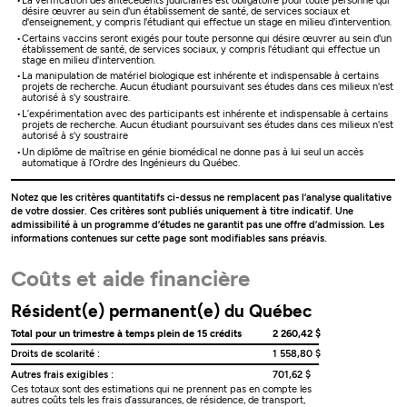
La vérification des antécédents judiciaires est obligatoire pour toute personne qui
désire œuvrer au sein d'un établissement de santé, de services sociaux et
d'enseignement, y compris l'étudiant qui effectue un stage en milieu d'intervention.
Certains vaccins seront exigés pour toute personne qui désire œuvrer au sein d'un
établissement de santé, de services sociaux, y compris l'étudiant qui effectue un
stage en milieu d'intervention.
La manipulation de matériel biologique est inhérente et indispensable à certains
projets de recherche. Aucun étudiant poursuivant ses études dans ces milieux n'est
autorisé à s'y soustraire.
L’expérimentation avec des participants est inhérente et indispensable à certains
projets de recherche. Aucun étudiant poursuivant ses études dans ces milieux n'est
autorisé à s'y soustraire
Un diplôme de maîtrise en génie biomédical ne donne pas à lui seul un accès
automatique à l’Ordre des Ingénieurs du Québec.
Notez que les critères quantitatifs ci-dessus ne remplacent pas l’analyse qualitative
de votre dossier. Ces critères sont publiés uniquement à titre indicatif. Une
admissibilité à un programme d’études ne garantit pas une offre d’admission. Les
informations contenues sur cette page sont modifiables sans préavis.
Coûts et aide financière
Résident(e) permanent(e) du Québec
Total pour un trimestre à temps plein de 15 crédits
2 260,42 $
Droits de scolarité :
1 558,80 $
Autres frais exigibles :
701,62 $
Ces totaux sont des estimations qui ne prennent pas en compte les
autres coûts tels les frais d’assurances, de résidence, de transport,