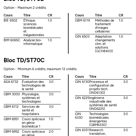
Option - Maximum 2 crédits.
Cours
Titre
CR
Cours
Titre
CR
BIE 6502
Éthique,
1.0
GBM 6119
Méthodes de
1.0
sciences
traitement
biomédicales
d'images
et
cellulaires
mégadonnées
GIN 6503
Adaptation
1.0
BIM 6065C
Analyse bio-
1.0
changements
informatique
clim. et
solutions
(GCH8403)
Bloc TD/ST70C
Option - Minimum 6 crédits, maximum 12 crédits.
Cours
Titre
CR
Cours
Titre
CR
ASA 6732
Évaluation des
3.0
GIN 6130
Processus et
3.0
technologies de
configuration de
la santé
projets tech.
(IND6130)
GBM 3000
Physiologie,
3.0
systèmes et
GIN 6225
Ingénierie
3.0
technologies
industrielle des
systèmes de santé
GBM 6112
Services de
3.0
(IND6225)
santé et
hospitaliers
GIN
Technologies
3.0
6330
biomédicales
GBM 6951
Cours spéciaux
1.0
émergentes
en génie
(GBM6330)
biomédical 1
GIN 6331
Research
3.0
GBM 6952
Cours spéciaux
2.0
translation,
en génie