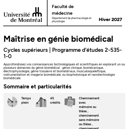
Passer au contenu
Faculté de
médecine
Département de pharmacologie et
Hiver 2027
physiologie
Maîtrise en génie biomédical
Cycles supérieurs | Programme d'études 2-535-
1-0
Approfondissez vos connaissances technologiques et scientifiques en explorant un ou
plusieurs domaines du génie biomédical : génie clinique, biomécanique,
électrophysiologie, génie tissulaire et biomatériaux, musculosquelettique,
instrumentation et imagerie biomédicale, ou biophotonique et nanotechnologie
biomédicale.
Sommaire et particularités
Temps
45
Cheminement
plein
crédits
avec
mémoire ou
thèse
,
cheminement
sans mémoire
ou thèse
,
cheminement