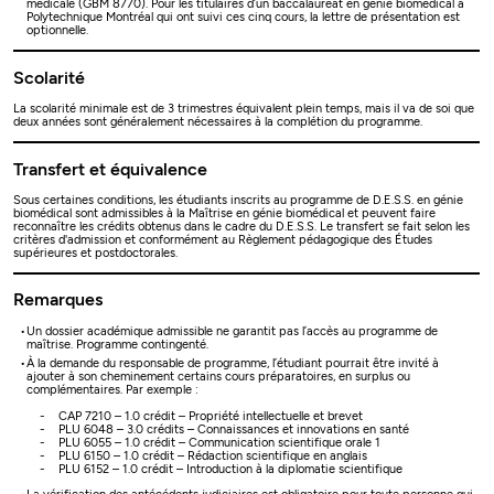
médicale (GBM 8770). Pour les titulaires d’un baccalauréat en génie biomédical à
Polytechnique Montréal qui ont suivi ces cinq cours, la lettre de présentation est
optionnelle.
Scolarité
La scolarité minimale est de 3 trimestres équivalent plein temps, mais il va de soi que
deux années sont généralement nécessaires à la complétion du programme.
Transfert et équivalence
Sous certaines conditions, les étudiants inscrits au programme de D.E.S.S. en génie
biomédical sont admissibles à la Maîtrise en génie biomédical et peuvent faire
reconnaître les crédits obtenus dans le cadre du D.E.S.S. Le transfert se fait selon les
critères d'admission et conformément au Règlement pédagogique des Études
supérieures et postdoctorales.
Remarques
Un dossier académique admissible ne garantit pas l’accès au programme de
maîtrise. Programme contingenté.
À la demande du responsable de programme, l’étudiant pourrait être invité à
ajouter à son cheminement certains cours préparatoires, en surplus ou
complémentaires. Par exemple :
- CAP 7210 – 1.0 crédit – Propriété intellectuelle et brevet
- PLU 6048 – 3.0 crédits – Connaissances et innovations en santé
- PLU 6055 – 1.0 crédit – Communication scientifique orale 1
- PLU 6150 – 1.0 crédit – Rédaction scientifique en anglais
- PLU 6152 – 1.0 crédit – Introduction à la diplomatie scientifique