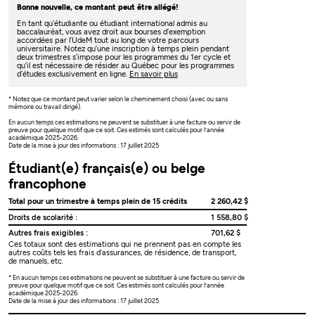
Bonne nouvelle, ce montant peut être allégé!
En tant qu’étudiante ou étudiant international admis au
baccalauréat, vous avez droit aux bourses d’exemption
accordées par l’UdeM tout au long de votre parcours
universitaire. Notez qu’une inscription à temps plein pendant
deux trimestres s’impose pour les programmes du 1er cycle et
qu’il est nécessaire de résider au Québec pour les programmes
d’études exclusivement en ligne.
En savoir plus
* Notez que ce montant peut varier selon le cheminement choisi (avec ou sans
mémoire ou travail dirigé).
En aucun temps ces estimations ne peuvent se substituer à une facture ou servir de
preuve pour quelque motif que ce soit. Ces estimés sont calculés pour l’année
académique 2025-2026.
Date de la mise à jour des informations : 17 juillet 2025
Étudiant(e) français(e) ou belge
francophone
Total pour un trimestre à temps plein de 15 crédits
2 260,42 $
Droits de scolarité :
1 558,80 $
Autres frais exigibles :
701,62 $
Ces totaux sont des estimations qui ne prennent pas en compte les
autres coûts tels les frais d’assurances, de résidence, de transport,
de manuels, etc.
* En aucun temps ces estimations ne peuvent se substituer à une facture ou servir de
preuve pour quelque motif que ce soit. Ces estimés sont calculés pour l’année
académique 2025-2026.
Date de la mise à jour des informations : 17 juillet 2025