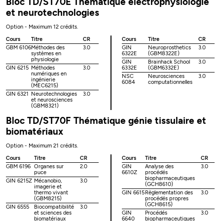
Bloc TD/ST70E Thématique électrophysiologie
et neurotechnologies
Option - Maximum 12 crédits.
Cours
Titre
CR
Cours
Titre
CR
GBM 6106
Méthodes des
3.0
GIN
Neuroprosthetics
3.0
systèmes en
6322E
(GBM8322E)
physiologie
GIN
Brainhack School
3.0
GIN 6215
Méthodes
3.0
6332E
(GBM6332E)
numériques en
NSC
Neurosciences
3.0
ingénierie
6084
computationnelles
(MEC6215)
GIN 6321
Neurotechnologies
3.0
et neurosciences
(GBM8321)
Bloc TD/ST70F Thématique génie tissulaire et
biomatériaux
Option - Maximum 21 crédits.
Cours
Titre
CR
Cours
Titre
CR
GBM 6196
Organes sur
2.0
GIN
Analyse des
3.0
puce
6610Z
procédés
biopharmaceutiques
GIN 6215Z
Mécanobio,
3.0
(GCH8610)
imagerie et
thermo vivant
GIN 6615
Règlementation des
3.0
(GBM8215)
procédés propres
(GCH8615)
GIN 6555
Biocompatibilité
3.0
et sciences des
GIN
Procédés
3.0
biomatériaux
6640
biopharmaceutiques