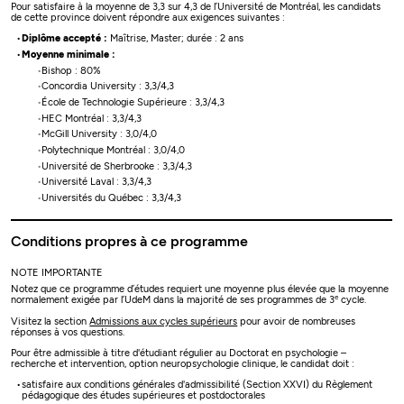
Pour satisfaire à la moyenne de 3,3 sur 4,3 de l’Université de Montréal, les candidats
de cette province doivent répondre aux exigences suivantes :
Diplôme accepté :
Maîtrise, Master; durée : 2 ans
Moyenne minimale :
Bishop : 80%
Concordia University : 3,3/4,3
École de Technologie Supérieure : 3,3/4,3
HEC Montréal : 3,3/4,3
McGill University : 3,0/4,0
Polytechnique Montréal : 3,0/4,0
Université de Sherbrooke : 3,3/4,3
Université Laval : 3,3/4,3
Universités du Québec : 3,3/4,3
Conditions propres à ce programme
NOTE IMPORTANTE
Notez que ce programme d’études requiert une moyenne plus élevée que la moyenne
e
normalement exigée par l’UdeM dans la majorité de ses programmes de 3
cycle.
Visitez la section
Admissions aux cycles supérieurs
pour avoir de nombreuses
réponses à vos questions.
Pour être admissible à titre d'étudiant régulier au Doctorat en psychologie –
recherche et intervention, option neuropsychologie clinique, le candidat doit :
satisfaire aux conditions générales d'admissibilité (Section XXVI) du Règlement
pédagogique des études supérieures et postdoctorales