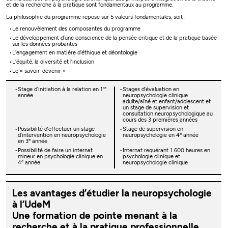
et de la recherche à la pratique sont fondamentaux au programme.
La philosophie du programme repose sur 5 valeurs fondamentales, soit :
Le renouvèlement des composantes du programme
Le développement d’une conscience de la pensée critique et de la pratique basée
sur les données probantes
L’engagement en matière d’éthique et déontologie
L’équité, la diversité et l’inclusion
Le « savoir-devenir »
re
Stage d’initiation à la relation en 1
Stages d’évaluation en
année
neuropsychologie clinique
adulte/aîné et enfant/adolescent et
un stage de supervision et
consultation neuropsychologique au
cours des 3 premières années
Possibilité d’effectuer un stage
Stage de supervision en
e
d’intervention en neuropsychologie
neuropsychologie en 4
année
e
en 3
année
Possibilité de faire un internat
Internat requérant 1 600 heures en
mineur en psychologie clinique en
psychologie clinique et
e
4
année
neuropsychologie clinique
Les avantages d’étudier la neuropsychologie
à l’UdeM
Une formation de pointe menant à la
recherche et à la pratique professionnelle