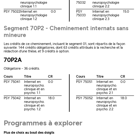
neuropsychologie
75032
neuropsychologie
clinique 1.1
clinique 2.2
PSY 75022
Internat en
0.0
PSY
Internat en
15.0
neuropsychologie
75033
neuropsychologie
clinique 1.2
clinique 2.3
Segment 70P2 - Cheminement internats sans
mineure
Les crédits de ce cheminement, incluant le segment 01, sont répartis de la façon
suivante: 144 crédits obligatoires, dont 63 crédits attribués à la recherche et la
rédaction d'une thèse, et 9 crédits à option.
70P2A
Obligatoire - 36 crédits.
Cours
Titre
CR
Cours
Titre
CR
PSY 75041
Internat en
0.0
PSY 75051
Internat en
0.0
neuropsycho.
neuropsycho.
clinique et en
clinique et en
psycho. 1.1
psycho. 2.1
PSY 75042
Internat en
18.0
PSY 75052
Internat en
18.0
neuropsycho.
neuropsycho.
clinique et en
clinique et en
psycho. 1.2
psycho. 2.2
Programmes à explorer
Plus de choix au bout des doigts