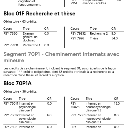
cognition et
7951
avancé - adultes
fonctionnement
Bloc 01F Recherche et thèse
Obligatoire - 63 crédits.
Cours
Titre
CR
Cours
Titre
CR
PSY 7860
Examen
0.0
PSY 79232
Recherche 2
9.0
général de
PSY 7926
Thèse
54.0
doctorat
PSY 79231
Recherche 1
0.0
Segment 70P1 - Cheminement internats avec
mineure
Les crédits de ce cheminement, incluant le segment 01, sont répartis de la façon
suivante: 144 crédits obligatoires, dont 63 crédits attribués à la recherche et la
rédaction d'une thèse, et 9 crédits à option.
Bloc 70P1A
Obligatoire - 36 crédits.
Cours
Titre
CR
Cours
Titre
CR
PSY 75011
Internat en
0.0
PSY
Internat en
15.0
psychologie
75023
neuropsychologie
clinique 1
clinique 1.3
PSY 75012
Internat en
6.0
PSY 75031
Internat en
0.0
psychologie
neuropsychologie
clinique 2
clinique 2.1
PSY 75021
Internat en
0.0
PSY
Internat en
0.0