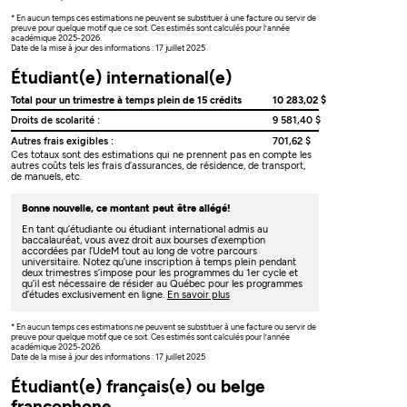
* En aucun temps ces estimations ne peuvent se substituer à une facture ou servir de
preuve pour quelque motif que ce soit. Ces estimés sont calculés pour l’année
académique 2025-2026.
Date de la mise à jour des informations : 17 juillet 2025
Étudiant(e) international(e)
Total pour un trimestre à temps plein de 15 crédits
10 283,02 $
Droits de scolarité :
9 581,40 $
Autres frais exigibles :
701,62 $
Ces totaux sont des estimations qui ne prennent pas en compte les
autres coûts tels les frais d’assurances, de résidence, de transport,
de manuels, etc.
Bonne nouvelle, ce montant peut être allégé!
En tant qu’étudiante ou étudiant international admis au
baccalauréat, vous avez droit aux bourses d’exemption
accordées par l’UdeM tout au long de votre parcours
universitaire. Notez qu’une inscription à temps plein pendant
deux trimestres s’impose pour les programmes du 1er cycle et
qu’il est nécessaire de résider au Québec pour les programmes
d’études exclusivement en ligne.
En savoir plus
* En aucun temps ces estimations ne peuvent se substituer à une facture ou servir de
preuve pour quelque motif que ce soit. Ces estimés sont calculés pour l’année
académique 2025-2026.
Date de la mise à jour des informations : 17 juillet 2025
Étudiant(e) français(e) ou belge
francophone