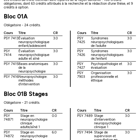
obligatoires, dont 63 crédits attribués à la recherche et la rédaction d'une thèse, et 9
crédits à option.
Bloc 01A
Obligatoire - 24 crédits.
Cours
Titre
CR
Cours
Titre
CR
PSY 7413
Évaluation
3.0
PSY
Syndromes
3.0
neuropsychologique
7425
neuropsychologiques
enfant/adolescent
de l'adulte
PSY
Évaluation
3.0
PSY
Syndromes
3.0
7414
neuropsychologique
7426
neuropsychologiques
adulte et aîné
de l'enfant
PSY 7415
Bases anatomiques
3.0
PSY
Psychopathologie et
3.0
de la
7427
évaluation
neuropsychologie
PSY
Organisation
3.0
PSY 7416
Neuropsychologie:
3.0
7903
professionnelle et
méthodes
éthique
d'intervention
Bloc 01B Stages
Obligatoire - 21 crédits.
Cours
Titre
CR
Cours
Titre
CR
PSY
Stage en
0.0
PSY 7489
Stage
3.0
74871
neuropsychologie
d’intervention
clinique
neuropsychologie
adulte/aîné 1
clinique 1
PSY
Stage en
6.0
PSY 7494
Stage de
3.0
74872
neuropsychologie
supervision et
clinique
consultation en