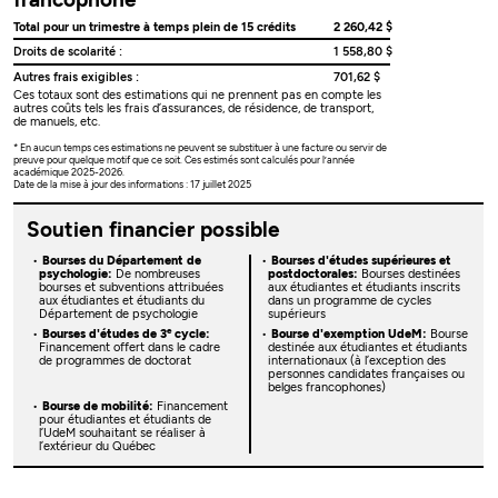
Total pour un trimestre à temps plein de 15 crédits
2 260,42 $
Droits de scolarité :
1 558,80 $
Autres frais exigibles :
701,62 $
Ces totaux sont des estimations qui ne prennent pas en compte les
autres coûts tels les frais d’assurances, de résidence, de transport,
de manuels, etc.
* En aucun temps ces estimations ne peuvent se substituer à une facture ou servir de
preuve pour quelque motif que ce soit. Ces estimés sont calculés pour l’année
académique 2025-2026.
Date de la mise à jour des informations : 17 juillet 2025
Soutien financier possible
Bourses du Département de
Bourses d'études supérieures et
psychologie:
De nombreuses
postdoctorales:
Bourses destinées
bourses et subventions attribuées
aux étudiantes et étudiants inscrits
aux étudiantes et étudiants du
dans un programme de cycles
Département de psychologie
supérieurs
e
Bourses d'études de 3
cycle:
Bourse d'exemption UdeM:
Bourse
Financement offert dans le cadre
destinée aux étudiantes et étudiants
de programmes de doctorat
internationaux (à l’exception des
personnes candidates françaises ou
belges francophones)
Bourse de mobilité:
Financement
pour étudiantes et étudiants de
l’UdeM souhaitant se réaliser à
l’extérieur du Québec