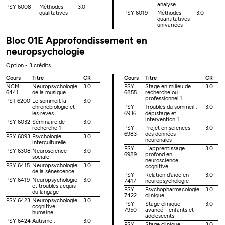
analyse
PSY 6008
Méthodes
3.0
qualitatives
PSY 6019
Méthodes
3.0
quantitatives
univariées
Bloc 01E Approfondissement en
neuropsychologie
Option - 3 crédits.
Cours
Titre
CR
Cours
Titre
CR
NCM
Neuropsychologie
3.0
PSY
Stage en milieu de
3.0
6441
de la musique
6855
recherche ou
professionnel 1
PST 6200
Le sommeil, la
3.0
chronobiologie et
PSY
Troubles du sommeil :
3.0
les rêves
6936
dépistage et
intervention 1
PSY 6032
Séminaire de
3.0
recherche 1
PSY
Projet en sciences
3.0
6983
des données
PSY 6093
Psychologie
3.0
neuronales
interculturelle
PSY
L’apprentissage
3.0
PSY 6308
Neuroscience
3.0
6989
profond en
sociale
neuroscience
PSY 6415
Neuropsychologie
3.0
cognitive
de la sénescence
PSY
Relation d'aide en
3.0
PSY 6419
Neuropsychologie
3.0
7417
neuropsychologie
et troubles acquis
PSY
Psychopharmacologie
3.0
du langage
7422
clinique
PSY 6423
Neuropsychologie
3.0
PSY
Stage clinique
3.0
cognitive
7950
avancé - enfants et
humaine
adolescents
PSY 6424
Autisme :
3.0
PSY
Stage clinique
3.0