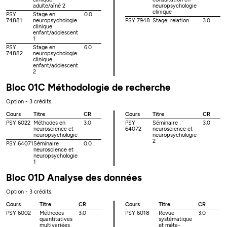
adulte/aîné 2
neuropsychologie
clinique
PSY
Stage en
0.0
74881
neuropsychologie
PSY 7948
Stage: relation
3.0
clinique
enfant/adolescent
1
PSY
Stage en
6.0
74882
neuropsychologie
clinique
enfant/adolescent
2
Bloc 01C Méthodologie de recherche
Option - 3 crédits.
Cours
Titre
CR
Cours
Titre
CR
PSY 6022
Méthodes en
3.0
PSY
Séminaire :
3.0
neuroscience et
64072
neuroscience et
neuropsychologie
neuropsychologie
2
PSY 64071
Séminaire :
0.0
neuroscience et
neuropsychologie
1
Bloc 01D Analyse des données
Option - 3 crédits.
Cours
Titre
CR
Cours
Titre
CR
PSY 6002
Méthodes
3.0
PSY 6018
Revue
3.0
quantitatives
systématique
multivariées
et méta-