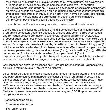
er
être titulaire d'un grade de 1
cycle (spécialisé ou avec majeure) en psychologie,
er
d’un grade de 1
cycle spécialisé en neuroscience cognitive ‐ orientation
er
neuropsychologie, d'un grade de 1
cycle en psychologie et sociologie comportant
au moins 51 crédits en psychologie ou d’un diplôme préparant adéquatement aux
études qu’il veut entreprendre, ou bien attester d’une formation jugée équivalente.
er
Un grade de 1
cycle dans un autre domaine, accompagné d’une majeure
complétée en psychologie, pourrait aussi être considéré.
er
avoir obtenu au 1
cycle une moyenne d'au moins 3,7 sur 4,3 ou l'équivalent
L'ordre des psychologues du Québec s'attend à ce que les étudiants admis dans ce
programme de doctorat donnant accès à la profession le soient après avoir acquis
une formation de base étendue en psychologie, acquise au premier cycle. Cette
préoccupation rejoint également celle de la Société Canadienne de Psychologie qui a
précisé des exigences comparables. Les critères minimaux de l'Ordre sont organisés
autour d'un corpus de base de 42 crédits, répartis comme suit : bases biologiques (6
cr.); bases sociales-culturelles (6 cr.); bases cognitives-affectives (6 cr.); psychologie
du développement (6 cr.); histoire et systèmes (3 cr.); psychométrie (3 cr.); méthodes
de recherche (3 cr.); analyse de données (3 cr.); personnalité (3 cr.);
psychopathologie (3 cr.). Il est préférable que le candidat ait complété l'ensemble de
ces crédits avant le début du programme auquel il est admis, le cas échéant.
Correspondance entre les exigences de l'Ordre des psychologues du Québec et les
cours du premier cycle à l'Université de Montréal
Le candidat doit avoir une connaissance de la langue française atteignant le niveau
que l'Université estime minimal pour s'engager dans le programme. À cette fin, le
candidat doit avoir réalisé une partie significative de ses études dans cette langue.
Dans le cas contraire, il doit, sur demande, faire la preuve d'une connaissance
suffisante du français en présentant les résultats d'un
test de français reconnu par
l'Université de Montréal
. Les résultats doivent attester de l'atteinte du niveau C1 du
Cadre européen commun de référence pour les langues (CECRL) pour les quatre
compétences suivantes :
Compréhension orale.
Compréhension écrite.
Expression orale.