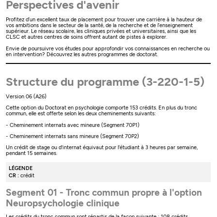
Perspectives d'avenir
Profitez d’un excellent taux de placement pour trouver une carrière à la hauteur de
vos ambitions dans le secteur de la santé, de la recherche et de l’enseignement
supérieur. Le réseau scolaire, les cliniques privées et universitaires, ainsi que les
CLSC et autres centres de soins offrent autant de pistes à explorer.
Envie de poursuivre vos études pour approfondir vos connaissances en recherche ou
en intervention? Découvrez les autres programmes de doctorat.
Structure du programme (3-220-1-5)
Version 06 (A26)
Cette option du Doctorat en psychologie comporte 153 crédits. En plus du tronc
commun, elle est offerte selon les deux cheminements suivants:
- Cheminement internats avec mineure (Segment 70P1)
- Cheminement internats sans mineure (Segment 70P2)
Un crédit de stage ou d'internat équivaut pour l'étudiant à 3 heures par semaine,
pendant 15 semaines.
LÉGENDE
CR :
crédit
Segment 01 - Tronc commun propre à l'option
Neuropsychologie clinique
Les crédits du tronc commun sont répartis de la façon suivante : 108 crédits