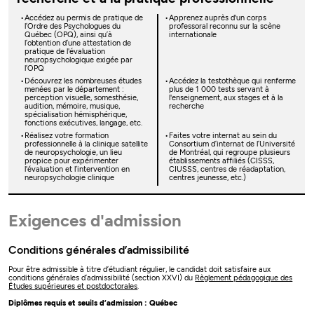
Accédez au permis de pratique de
Apprenez auprès d'un corps
l’Ordre des Psychologues du
professoral reconnu sur la scène
Québec (OPQ), ainsi qu’à
internationale
l’obtention d’une attestation de
pratique de l'évaluation
neuropsychologique exigée par
l’OPQ
Découvrez les nombreuses études
Accédez la testothèque qui renferme
menées par le département :
plus de 1 000 tests servant à
perception visuelle, somesthésie,
l'enseignement, aux stages et à la
audition, mémoire, musique,
recherche
spécialisation hémisphérique,
fonctions exécutives, langage, etc.
Réalisez votre formation
Faites votre internat au sein du
professionnelle à la clinique satellite
Consortium d’internat de l’Université
de neuropsychologie, un lieu
de Montréal, qui regroupe plusieurs
propice pour expérimenter
établissements affiliés (CISSS,
l'évaluation et l’intervention en
CIUSSS, centres de réadaptation,
neuropsychologie clinique
centres jeunesse, etc.)
Exigences d'admission
Conditions générales d’admissibilité
Pour être admissible à titre d’étudiant régulier, le candidat doit satisfaire aux
conditions générales d’admissibilité (section XXVI) du
Règlement pédagogique des
Études supérieures et postdoctorales
.
Diplômes requis et seuils d’admission : Québec