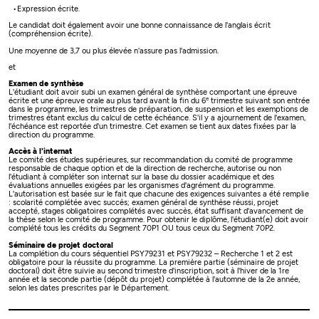
Expression écrite.
Le candidat doit également avoir une bonne connaissance de l'anglais écrit
(compréhension écrite).
Une moyenne de 3,7 ou plus élevée n'assure pas l'admission.
et
Examen de synthèse
L'étudiant doit avoir subi un examen général de synthèse comportant une épreuve
e
écrite et une épreuve orale au plus tard avant la fin du 6
trimestre suivant son entrée
dans le programme, les trimestres de préparation, de suspension et les exemptions de
trimestres étant exclus du calcul de cette échéance. S'il y a ajournement de l'examen,
l'échéance est reportée d'un trimestre. Cet examen se tient aux dates fixées par la
direction du programme.
Accès à l'internat
Le comité des études supérieures, sur recommandation du comité de programme
responsable de chaque option et de la direction de recherche, autorise ou non
l'étudiant à compléter son internat sur la base du dossier académique et des
évaluations annuelles exigées par les organismes d'agrément du programme.
L'autorisation est basée sur le fait que chacune des exigences suivantes a été remplie
: scolarité complétée avec succès; examen général de synthèse réussi, projet
accepté, stages obligatoires complétés avec succès, état suffisant d'avancement de
la thèse selon le comité de programme. Pour obtenir le diplôme, l'étudiant(e) doit avoir
complété tous les crédits du Segment 70P1 OU tous ceux du Segment 70P2.
Séminaire de projet doctoral
La complétion du cours séquentiel PSY79231 et PSY79232 – Recherche 1 et 2 est
obligatoire pour la réussite du programme. La première partie (séminaire de projet
doctoral) doit être suivie au second trimestre d'inscription, soit à l'hiver de la 1re
année et la seconde partie (dépôt du projet) complétée à l'automne de la 2e année,
selon les dates prescrites par le Département.