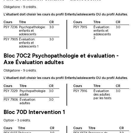
Obligatoire - 9 crédits.
L'étudiant doit choisir les cours du profil Enfants/adolescents OU du profil Adultes.
Cours
Titre
CR
Cours
Titre
CR
PSY 7236
Psychopathologie:
3.0
PSY 7915
Évaluation:
3.0
enfants et
enfants et
adolescents
adolescents
2
PSY 7905
Évaluation:
3.0
enfants et
adolescents 1
Bloc 70C2 Psychopathologie et évaluation -
Axe Évaluation adultes
Obligatoire - 9 crédits.
L'étudiant doit choisir les cours du profil Enfants/adolescents OU du profil Adultes.
Cours
Titre
CR
Cours
Titre
CR
PSY 7229
Psychopathologie
3.0
PSY 7916
Évaluation
3.0
adulte
des adultes
par les tests
PSY 7906
Évaluation:
3.0
adultes
Bloc 70D Intervention 1
Option - 3 crédits.
Cours
Titre
CR
Cours
Titre
CR