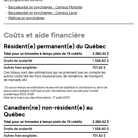
des programmes suivants :
Baccalauréat en psychologie - Campus Montréal
Baccalauréat en psychologie - Campus Laval
Maîtrise en psychologie
Coûts et aide financière
Résident(e) permanent(e) du Québec
Total pour un trimestre à temps plein de 15 crédits
2 260,42 $
Droits de scolarité :
1 558,80 $
Autres frais exigibles :
701,62 $
Ces totaux sont des estimations qui ne prennent pas en compte les
autres coûts tels les frais d’assurances, de résidence, de transport,
de manuels, etc.
* En aucun temps ces estimations ne peuvent se substituer à une facture ou servir de
preuve pour quelque motif que ce soit. Ces estimés sont calculés pour l’année
académique 2025-2026.
Date de la mise à jour des informations : 17 juillet 2025
Canadien(ne) non-résident(e) au
Québec
Total pour un trimestre à temps plein de 15 crédits
2 260,42 $
Droits de scolarité :
1 558,80 $
Autres frais exigibles :
701,62 $