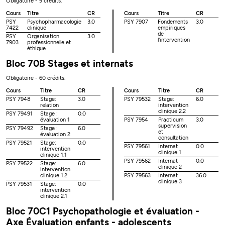
Obligatoire - 9 crédits.
Cours
Titre
CR
Cours
Titre
CR
PSY
Psychopharmacologie
3.0
PSY 7907
Fondements
3.0
7422
clinique
empiriques
de
PSY
Organisation
3.0
l'intervention
7903
professionnelle et
éthique
Bloc 70B Stages et internats
Obligatoire - 60 crédits.
Cours
Titre
CR
Cours
Titre
CR
PSY 7948
Stage:
3.0
PSY 79532
Stage:
6.0
relation
intervention
clinique 2.2
PSY 79491
Stage :
0.0
évaluation 1
PSY 7954
Practicum
3.0
supervision
PSY 79492
Stage :
6.0
et
évaluation 2
consultation
PSY 79521
Stage:
0.0
PSY 79561
Internat
0.0
intervention
clinique 1
clinique 1.1
PSY 79562
Internat
0.0
PSY 79522
Stage:
6.0
clinique 2
intervention
clinique 1.2
PSY 79563
Internat
36.0
clinique 3
PSY 79531
Stage:
0.0
intervention
clinique 2.1
Bloc 70C1 Psychopathologie et évaluation -
Axe Évaluation enfants - adolescents