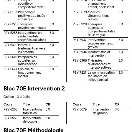
PSY 6127
Thérapie
3.0
PSY 6674
Processus de
3.0
cognitivo-
changement :
comportementale
enfant, adolescent
PSY 6137
Psychologie
3.0
PSY 6678
Modèles
3.0
positive appliquée
d'interventions
et clinique
brèves
PSY 6228
Thérapies
3.0
PSY 6928
Thérapies
3.0
psychodynamiques
cognitives-
comportementales
PSY 6258
Interventions en
3.0
e
de 3
vague
santé mentale
adaptées aux aînés
PSY 6937
Intervention:
3.0
troubles mentaux
PSY 6329
Mauvais
3.0
graves
traitements envers
les enfants
PSY 6946
Traumatisme et
3.0
intervention
PSY 6616
Perspectives
3.0
actuelles sur
PSY 6968
Thérapies
3.0
l'adolescence
relationnelles et
intersubjectives
PSY 6671
Clinique du
3.0
fonctionnement
PSY 7221
La communication
3.0
mental
facilitante en
milieu familial
Bloc 70E Intervention 2
Option - 3 crédits.
Cours
Titre
CR
Cours
Titre
CR
PSY 6253
Interventions
3.0
PSY 6679
Intervention
3.0
familiales
de groupe
PSY 6552
Intervention
3.0
de couple
Bloc 70F Méthodologie