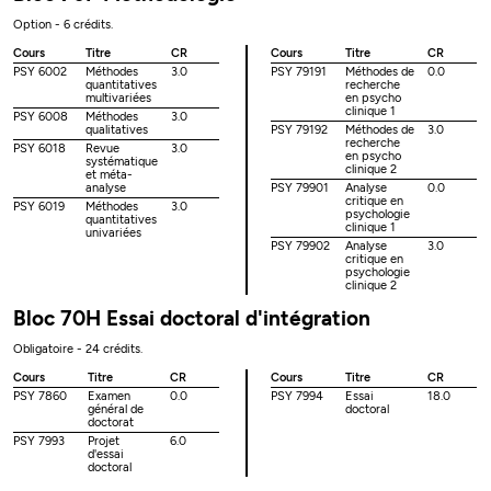
Option - 6 crédits.
Cours
Titre
CR
Cours
Titre
CR
PSY 6002
Méthodes
3.0
PSY 79191
Méthodes de
0.0
quantitatives
recherche
multivariées
en psycho
clinique 1
PSY 6008
Méthodes
3.0
qualitatives
PSY 79192
Méthodes de
3.0
recherche
PSY 6018
Revue
3.0
en psycho
systématique
clinique 2
et méta-
analyse
PSY 79901
Analyse
0.0
critique en
PSY 6019
Méthodes
3.0
psychologie
quantitatives
clinique 1
univariées
PSY 79902
Analyse
3.0
critique en
psychologie
clinique 2
Bloc 70H Essai doctoral d'intégration
Obligatoire - 24 crédits.
Cours
Titre
CR
Cours
Titre
CR
PSY 7860
Examen
0.0
PSY 7994
Essai
18.0
général de
doctoral
doctorat
PSY 7993
Projet
6.0
d'essai
doctoral