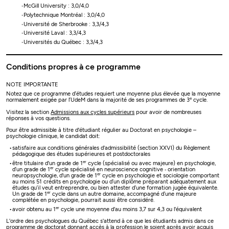
McGill University : 3,0/4,0
Polytechnique Montréal : 3,0/4,0
Université de Sherbrooke : 3,3/4,3
Université Laval : 3,3/4,3
Universités du Québec : 3,3/4,3
Conditions propres à ce programme
NOTE IMPORTANTE
Notez que ce programme d’études requiert une moyenne plus élevée que la moyenne
e
normalement exigée par l’UdeM dans la majorité de ses programmes de 3
cycle.
Visitez la section
Admissions aux cycles supérieurs
pour avoir de nombreuses
réponses à vos questions.
Pour être admissible à titre d'étudiant régulier au Doctorat en psychologie –
psychologie clinique, le candidat doit:
satisfaire aux conditions générales d'admissibilité (section XXVI) du Règlement
pédagogique des études supérieures et postdoctorales
er
être titulaire d'un grade de 1
cycle (spécialisé ou avec majeure) en psychologie,
er
d’un grade de 1
cycle spécialisé en neuroscience cognitive ‐ orientation
er
neuropsychologie, d'un grade de 1
cycle en psychologie et sociologie comportant
au moins 51 crédits en psychologie ou d’un diplôme préparant adéquatement aux
études qu’il veut entreprendre, ou bien attester d’une formation jugée équivalente.
er
Un grade de 1
cycle dans un autre domaine, accompagné d’une majeure
complétée en psychologie, pourrait aussi être considéré.
er
avoir obtenu au 1
cycle une moyenne d'au moins 3,7 sur 4,3 ou l'équivalent
L'ordre des psychologues du Québec s'attend à ce que les étudiants admis dans ce
programme de doctorat donnant accès à la profession le soient après avoir acquis