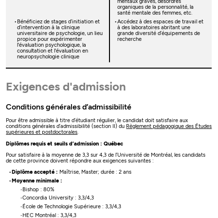
mentaux graves, désordres
organiques de la personnalité, la
santé mentale des femmes, etc.
Bénéficiez de stages d’initiation et
Accédez à des espaces de travail et
d’intervention à la clinique
à des laboratoires abritant une
universitaire de psychologie, un lieu
grande diversité d’équipements de
propice pour expérimenter
recherche
l'évaluation psychologique, la
consultation et l'évaluation en
neuropsychologie clinique
Exigences d'admission
Conditions générales d’admissibilité
Pour être admissible à titre d’étudiant régulier, le candidat doit satisfaire aux
conditions générales d’admissibilité (section II) du
Règlement pédagogique des Études
supérieures et postdoctorales
.
Diplômes requis et seuils d’admission : Québec
Pour satisfaire à la moyenne de 3,3 sur 4,3 de l’Université de Montréal, les candidats
de cette province doivent répondre aux exigences suivantes :
Diplôme accepté :
Maîtrise, Master; durée : 2 ans
Moyenne minimale :
Bishop : 80%
Concordia University : 3,3/4,3
École de Technologie Supérieure : 3,3/4,3
HEC Montréal : 3,3/4,3