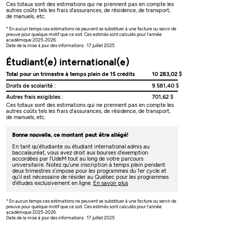
Ces totaux sont des estimations qui ne prennent pas en compte les
autres coûts tels les frais d’assurances, de résidence, de transport,
de manuels, etc.
* En aucun temps ces estimations ne peuvent se substituer à une facture ou servir de
preuve pour quelque motif que ce soit. Ces estimés sont calculés pour l’année
académique 2025-2026.
Date de la mise à jour des informations : 17 juillet 2025
Étudiant(e) international(e)
Total pour un trimestre à temps plein de 15 crédits
10 283,02 $
Droits de scolarité :
9 581,40 $
Autres frais exigibles :
701,62 $
Ces totaux sont des estimations qui ne prennent pas en compte les
autres coûts tels les frais d’assurances, de résidence, de transport,
de manuels, etc.
Bonne nouvelle, ce montant peut être allégé!
En tant qu’étudiante ou étudiant international admis au
baccalauréat, vous avez droit aux bourses d’exemption
accordées par l’UdeM tout au long de votre parcours
universitaire. Notez qu’une inscription à temps plein pendant
deux trimestres s’impose pour les programmes du 1er cycle et
qu’il est nécessaire de résider au Québec pour les programmes
d’études exclusivement en ligne.
En savoir plus
* En aucun temps ces estimations ne peuvent se substituer à une facture ou servir de
preuve pour quelque motif que ce soit. Ces estimés sont calculés pour l’année
académique 2025-2026.
Date de la mise à jour des informations : 17 juillet 2025