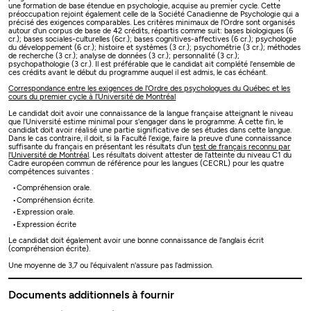
une formation de base étendue en psychologie, acquise au premier cycle. Cette
préoccupation rejoint également celle de la Société Canadienne de Psychologie qui a
précisé des exigences comparables. Les critères minimaux de l'Ordre sont organisés
autour d'un corpus de base de 42 crédits, répartis comme suit: bases biologiques (6
cr.); bases sociales-culturelles (6cr.); bases cognitives-affectives (6 cr.); psychologie
du développement (6 cr.); histoire et systèmes (3 cr.); psychométrie (3 cr.); méthodes
de recherche (3 cr.); analyse de données (3 cr.); personnalité (3 cr.);
psychopathologie (3 cr.). Il est préférable que le candidat ait complété l'ensemble de
ces crédits avant le début du programme auquel il est admis, le cas échéant.
Correspondance entre les exigences de l'Ordre des psychologues du Québec et les
cours du premier cycle à l'Université de Montréal
Le candidat doit avoir une connaissance de la langue française atteignant le niveau
que l'Université estime minimal pour s'engager dans le programme. À cette fin, le
candidat doit avoir réalisé une partie significative de ses études dans cette langue.
Dans le cas contraire, il doit, si la Faculté l'exige, faire la preuve d'une connaissance
suffisante du français en présentant les résultats d'un
test de français reconnu par
l'Université de Montréal
. Les résultats doivent attester de l'atteinte du niveau C1 du
Cadre européen commun de référence pour les langues (CECRL) pour les quatre
compétences suivantes :
Compréhension orale.
Compréhension écrite.
Expression orale.
Expression écrite
Le candidat doit également avoir une bonne connaissance de l'anglais écrit
(compréhension écrite).
Une moyenne de 3,7 ou l'équivalent n'assure pas l'admission.
Documents additionnels à fournir