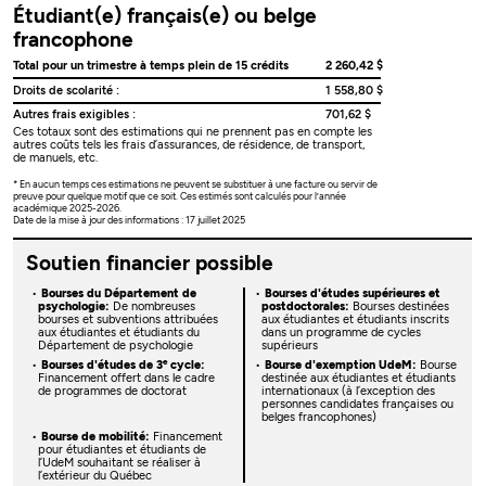
Étudiant(e) français(e) ou belge
francophone
Total pour un trimestre à temps plein de 15 crédits
2 260,42 $
Droits de scolarité :
1 558,80 $
Autres frais exigibles :
701,62 $
Ces totaux sont des estimations qui ne prennent pas en compte les
autres coûts tels les frais d’assurances, de résidence, de transport,
de manuels, etc.
* En aucun temps ces estimations ne peuvent se substituer à une facture ou servir de
preuve pour quelque motif que ce soit. Ces estimés sont calculés pour l’année
académique 2025-2026.
Date de la mise à jour des informations : 17 juillet 2025
Soutien financier possible
Bourses du Département de
Bourses d'études supérieures et
psychologie:
De nombreuses
postdoctorales:
Bourses destinées
bourses et subventions attribuées
aux étudiantes et étudiants inscrits
aux étudiantes et étudiants du
dans un programme de cycles
Département de psychologie
supérieurs
e
Bourses d'études de 3
cycle:
Bourse d'exemption UdeM:
Bourse
Financement offert dans le cadre
destinée aux étudiantes et étudiants
de programmes de doctorat
internationaux (à l’exception des
personnes candidates françaises ou
belges francophones)
Bourse de mobilité:
Financement
pour étudiantes et étudiants de
l’UdeM souhaitant se réaliser à
l’extérieur du Québec