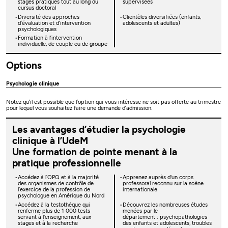
stages pratiques tout au long du
supervisées
cursus doctoral
Diversité des approches
Clientèles diversifiées (enfants,
d’évaluation et d’intervention
adolescents et adultes)
psychologiques
Formation à l’intervention
individuelle, de couple ou de groupe
Options
Psychologie clinique
Notez qu’il est possible que l’option qui vous intéresse ne soit pas offerte au trimestre
pour lequel vous souhaitez faire une demande d’admission.
Les avantages d’étudier la psychologie
clinique à l’UdeM
Une formation de pointe menant à la
pratique professionnelle
Accédez à l’OPQ et à la majorité
Apprenez auprès d'un corps
des organismes de contrôle de
professoral reconnu sur la scène
l’exercice de la profession de
internationale
psychologue en Amérique du Nord
Accédez à la testothèque qui
Découvrez les nombreuses études
renferme plus de 1 000 tests
menées par le
servant à l'enseignement, aux
département : psychopathologies
stages et à la recherche
des enfants et adolescents, troubles