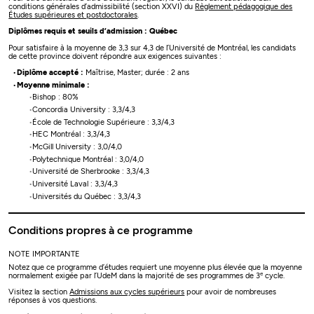
conditions générales d’admissibilité (section XXVI) du
Règlement pédagogique des
Études supérieures et postdoctorales
.
Diplômes requis et seuils d’admission : Québec
Pour satisfaire à la moyenne de 3,3 sur 4,3 de l’Université de Montréal, les candidats
de cette province doivent répondre aux exigences suivantes :
Diplôme accepté :
Maîtrise, Master; durée : 2 ans
Moyenne minimale :
Bishop : 80%
Concordia University : 3,3/4,3
École de Technologie Supérieure : 3,3/4,3
HEC Montréal : 3,3/4,3
McGill University : 3,0/4,0
Polytechnique Montréal : 3,0/4,0
Université de Sherbrooke : 3,3/4,3
Université Laval : 3,3/4,3
Universités du Québec : 3,3/4,3
Conditions propres à ce programme
NOTE IMPORTANTE
Notez que ce programme d’études requiert une moyenne plus élevée que la moyenne
e
normalement exigée par l’UdeM dans la majorité de ses programmes de 3
cycle.
Visitez la section
Admissions aux cycles supérieurs
pour avoir de nombreuses
réponses à vos questions.