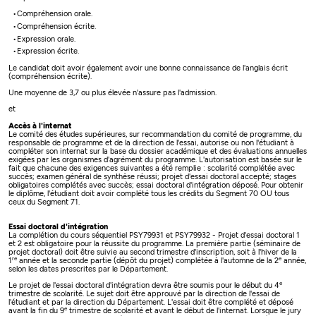
Compréhension orale.
Compréhension écrite.
Expression orale.
Expression écrite.
Le candidat doit avoir également avoir une bonne connaissance de l'anglais écrit
(compréhension écrite).
Une moyenne de 3,7 ou plus élevée n'assure pas l'admission.
et
Accès à l'internat
Le comité des études supérieures, sur recommandation du comité de programme, du
responsable de programme et de la direction de l'essai, autorise ou non l'étudiant à
compléter son internat sur la base du dossier académique et des évaluations annuelles
exigées par les organismes d'agrément du programme. L'autorisation est basée sur le
fait que chacune des exigences suivantes a été remplie : scolarité complétée avec
succès; examen général de synthèse réussi; projet d'essai doctoral accepté; stages
obligatoires complétés avec succès; essai doctoral d'intégration déposé. Pour obtenir
le diplôme, l'étudiant doit avoir complété tous les crédits du Segment 70 OU tous
ceux du Segment 71.
Essai doctoral d'intégration
La complétion du cours séquentiel PSY79931 et PSY79932 - Projet d'essai doctoral 1
et 2 est obligatoire pour la réussite du programme. La première partie (séminaire de
projet doctoral) doit être suivie au second trimestre d'inscription, soit à l'hiver de la
re
e
1
année et la seconde partie (dépôt du projet) complétée à l'automne de la 2
année,
selon les dates prescrites par le Département.
e
Le projet de l'essai doctoral d'intégration devra être soumis pour le début du 4
trimestre de scolarité. Le sujet doit être approuvé par la direction de l'essai de
l'étudiant et par la direction du Département. L'essai doit être complété et déposé
e
avant la fin du 9
trimestre de scolarité et avant le début de l'internat. Lorsque le jury