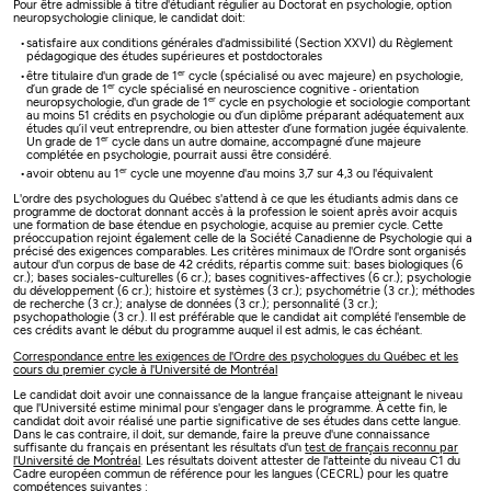
Pour être admissible à titre d'étudiant régulier au Doctorat en psychologie, option
neuropsychologie clinique, le candidat doit:
satisfaire aux conditions générales d'admissibilité (Section XXVI) du Règlement
pédagogique des études supérieures et postdoctorales
er
être titulaire d'un grade de 1
cycle (spécialisé ou avec majeure) en psychologie,
er
d’un grade de 1
cycle spécialisé en neuroscience cognitive ‐ orientation
er
neuropsychologie, d'un grade de 1
cycle en psychologie et sociologie comportant
au moins 51 crédits en psychologie ou d’un diplôme préparant adéquatement aux
études qu’il veut entreprendre, ou bien attester d’une formation jugée équivalente.
er
Un grade de 1
cycle dans un autre domaine, accompagné d’une majeure
complétée en psychologie, pourrait aussi être considéré.
er
avoir obtenu au 1
cycle une moyenne d'au moins 3,7 sur 4,3 ou l'équivalent
L'ordre des psychologues du Québec s'attend à ce que les étudiants admis dans ce
programme de doctorat donnant accès à la profession le soient après avoir acquis
une formation de base étendue en psychologie, acquise au premier cycle. Cette
préoccupation rejoint également celle de la Société Canadienne de Psychologie qui a
précisé des exigences comparables. Les critères minimaux de l'Ordre sont organisés
autour d'un corpus de base de 42 crédits, répartis comme suit: bases biologiques (6
cr.); bases sociales-culturelles (6 cr.); bases cognitives-affectives (6 cr.); psychologie
du développement (6 cr.); histoire et systèmes (3 cr.); psychométrie (3 cr.); méthodes
de recherche (3 cr.); analyse de données (3 cr.); personnalité (3 cr.);
psychopathologie (3 cr.). Il est préférable que le candidat ait complété l'ensemble de
ces crédits avant le début du programme auquel il est admis, le cas échéant.
Correspondance entre les exigences de l'Ordre des psychologues du Québec et les
cours du premier cycle à l'Université de Montréal
Le candidat doit avoir une connaissance de la langue française atteignant le niveau
que l'Université estime minimal pour s'engager dans le programme. À cette fin, le
candidat doit avoir réalisé une partie significative de ses études dans cette langue.
Dans le cas contraire, il doit, sur demande, faire la preuve d'une connaissance
suffisante du français en présentant les résultats d'un
test de français reconnu par
l'Université de Montréal
. Les résultats doivent attester de l'atteinte du niveau C1 du
Cadre européen commun de référence pour les langues (CECRL) pour les quatre
compétences suivantes :