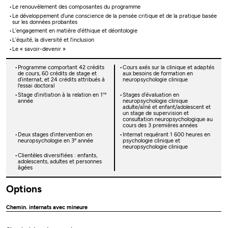
Le renouvèlement des composantes du programme
Le développement d’une conscience de la pensée critique et de la pratique basée
sur les données probantes
L’engagement en matière d’éthique et déontologie
L’équité, la diversité et l’inclusion
Le « savoir-devenir »
Programme comportant 42 crédits
Cours axés sur la clinique et adaptés
de cours, 60 crédits de stage et
aux besoins de formation en
d’internat, et 24 crédits attribués à
neuropsychologie clinique
l'essai doctoral
re
Stage d’initiation à la relation en 1
Stages d’évaluation en
année
neuropsychologie clinique
adulte/aîné et enfant/adolescent et
un stage de supervision et
consultation neuropsychologique au
cours des 3 premières années
Deux stages d’intervention en
Internat requérant 1 600 heures en
e
neuropsychologie en 3
année
psychologie clinique et
neuropsychologie clinique
Clientèles diversifiées : enfants,
adolescents, adultes et personnes
âgées
Options
Chemin. internats avec mineure