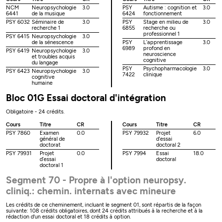
NCM
Neuropsychologie
3.0
PSY
Autisme : cognition et
3.0
6441
de la musique
6424
fonctionnement
PSY 6032
Séminaire de
3.0
PSY
Stage en milieu de
3.0
recherche 1
6855
recherche ou
professionnel 1
PSY 6415
Neuropsychologie
3.0
de la sénescence
PSY
L’apprentissage
3.0
6989
profond en
PSY 6419
Neuropsychologie
3.0
neuroscience
et troubles acquis
cognitive
du langage
PSY
Psychopharmacologie
3.0
PSY 6423
Neuropsychologie
3.0
7422
clinique
cognitive
humaine
Bloc 01G Essai doctoral d'intégration
Obligatoire - 24 crédits.
Cours
Titre
CR
Cours
Titre
CR
PSY 7860
Examen
0.0
PSY 79932
Projet
6.0
général de
d’essai
doctorat
doctoral 2
PSY 79931
Projet
0.0
PSY 7994
Essai
18.0
d’essai
doctoral
doctoral 1
Segment 70 - Propre à l'option neuropsy.
cliniq.: chemin. internats avec mineure
Les crédits de ce cheminement, incluant le segment 01, sont répartis de la façon
suivante: 108 crédits obligatoires, dont 24 crédits attribués à la recherche et à la
rédaction d'un essai doctoral et 18 crédits à option.