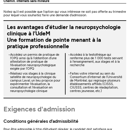
Chemin. internats sans mineure
Notez qu’il est possible que l’option qui vous intéresse ne soit pas offerte au trimestre
pour lequel vous souhaitez faire une demande d’admission.
Les avantages d’étudier la neuropsychologie
clinique à l’UdeM
Une formation de pointe menant à la
pratique professionnelle
Accédez un permis de pratique de
Accédez à la testothèque qui
l’OPQ ainsi qu’à l’obtention d’une
renferme plus de 1 000 tests servant
attestation de pratique de
à l'enseignement, aux stages et à la
l'évaluation neuropsychologique
recherche
exigée par l’OPQ
Réalisez vos stages à la clinique
Faites votre internat au sein du
satellite de neuropsychologie du
Consortium d’internat de l’Université
campus Laval, un lieu propice pour
de Montréal, qui regroupe plusieurs
expérimenter l'évaluation, la
établissements affiliés (CISSS,
consultation et l'évaluation en
CIUSSS, centres de réadaptation,
neuropsychologie clinique
centres jeunesse, etc.)
Exigences d'admission
Conditions générales d’admissibilité
Pour être admissible à titre d’étudiant régulier, le candidat doit satisfaire aux