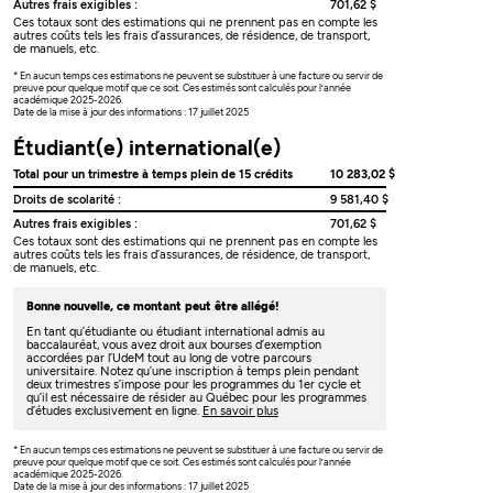
Autres frais exigibles :
701,62 $
Ces totaux sont des estimations qui ne prennent pas en compte les
autres coûts tels les frais d’assurances, de résidence, de transport,
de manuels, etc.
* En aucun temps ces estimations ne peuvent se substituer à une facture ou servir de
preuve pour quelque motif que ce soit. Ces estimés sont calculés pour l’année
académique 2025-2026.
Date de la mise à jour des informations : 17 juillet 2025
Étudiant(e) international(e)
Total pour un trimestre à temps plein de 15 crédits
10 283,02 $
Droits de scolarité :
9 581,40 $
Autres frais exigibles :
701,62 $
Ces totaux sont des estimations qui ne prennent pas en compte les
autres coûts tels les frais d’assurances, de résidence, de transport,
de manuels, etc.
Bonne nouvelle, ce montant peut être allégé!
En tant qu’étudiante ou étudiant international admis au
baccalauréat, vous avez droit aux bourses d’exemption
accordées par l’UdeM tout au long de votre parcours
universitaire. Notez qu’une inscription à temps plein pendant
deux trimestres s’impose pour les programmes du 1er cycle et
qu’il est nécessaire de résider au Québec pour les programmes
d’études exclusivement en ligne.
En savoir plus
* En aucun temps ces estimations ne peuvent se substituer à une facture ou servir de
preuve pour quelque motif que ce soit. Ces estimés sont calculés pour l’année
académique 2025-2026.
Date de la mise à jour des informations : 17 juillet 2025