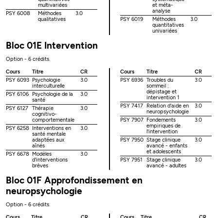
multivariées
et méta-
analyse
PSY 6008
Méthodes
3.0
qualitatives
PSY 6019
Méthodes
3.0
quantitatives
univariées
Bloc 01E Intervention
Option - 6 crédits.
Cours
Titre
CR
Cours
Titre
CR
PSY 6093
Psychologie
3.0
PSY 6936
Troubles du
3.0
interculturelle
sommeil :
dépistage et
PSY 6106
Psychologie de la
3.0
intervention 1
santé
PSY 7417
Relation d'aide en
3.0
PSY 6127
Thérapie
3.0
neuropsychologie
cognitivo-
comportementale
PSY 7907
Fondements
3.0
empiriques de
PSY 6258
Interventions en
3.0
l'intervention
santé mentale
adaptées aux
PSY 7950
Stage clinique
3.0
aînés
avancé - enfants
et adolescents
PSY 6678
Modèles
3.0
d'interventions
PSY 7951
Stage clinique
3.0
brèves
avancé - adultes
Bloc 01F Approfondissement en
neuropsychologie
Option - 6 crédits.
Cours
Titre
CR
Cours
Titre
CR