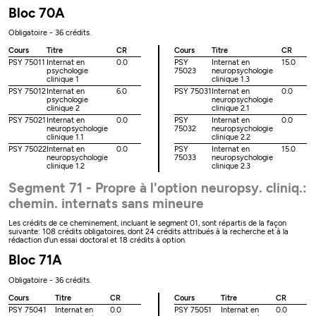
Bloc 70A
Obligatoire - 36 crédits.
Cours
Titre
CR
Cours
Titre
CR
PSY 75011
Internat en
0.0
PSY
Internat en
15.0
psychologie
75023
neuropsychologie
clinique 1
clinique 1.3
PSY 75012
Internat en
6.0
PSY 75031
Internat en
0.0
psychologie
neuropsychologie
clinique 2
clinique 2.1
PSY 75021
Internat en
0.0
PSY
Internat en
0.0
neuropsychologie
75032
neuropsychologie
clinique 1.1
clinique 2.2
PSY 75022
Internat en
0.0
PSY
Internat en
15.0
neuropsychologie
75033
neuropsychologie
clinique 1.2
clinique 2.3
Segment 71 - Propre à l'option neuropsy. cliniq.:
chemin. internats sans mineure
Les crédits de ce cheminement, incluant le segment 01, sont répartis de la façon
suivante: 108 crédits obligatoires, dont 24 crédits attribués à la recherche et à la
rédaction d'un essai doctoral et 18 crédits à option.
Bloc 71A
Obligatoire - 36 crédits.
Cours
Titre
CR
Cours
Titre
CR
PSY 75041
Internat en
0.0
PSY 75051
Internat en
0.0