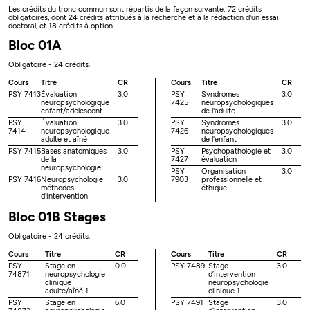
Les crédits du tronc commun sont répartis de la façon suivante: 72 crédits
obligatoires, dont 24 crédits attribués à la recherche et à la rédaction d'un essai
doctoral, et 18 crédits à option.
Bloc 01A
Obligatoire - 24 crédits.
Cours
Titre
CR
Cours
Titre
CR
PSY 7413
Évaluation
3.0
PSY
Syndromes
3.0
neuropsychologique
7425
neuropsychologiques
enfant/adolescent
de l'adulte
PSY
Évaluation
3.0
PSY
Syndromes
3.0
7414
neuropsychologique
7426
neuropsychologiques
adulte et aîné
de l'enfant
PSY 7415
Bases anatomiques
3.0
PSY
Psychopathologie et
3.0
de la
7427
évaluation
neuropsychologie
PSY
Organisation
3.0
PSY 7416
Neuropsychologie:
3.0
7903
professionnelle et
méthodes
éthique
d'intervention
Bloc 01B Stages
Obligatoire - 24 crédits.
Cours
Titre
CR
Cours
Titre
CR
PSY
Stage en
0.0
PSY 7489
Stage
3.0
74871
neuropsychologie
d’intervention
clinique
neuropsychologie
adulte/aîné 1
clinique 1
PSY
Stage en
6.0
PSY 7491
Stage
3.0