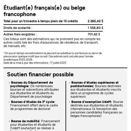
Étudiant(e) français(e) ou belge
francophone
Total pour un trimestre à temps plein de 15 crédits
2 260,42 $
Droits de scolarité :
1 558,80 $
Autres frais exigibles :
701,62 $
Ces totaux sont des estimations qui ne prennent pas en compte les
autres coûts tels les frais d’assurances, de résidence, de transport,
de manuels, etc.
* En aucun temps ces estimations ne peuvent se substituer à une facture ou servir de
preuve pour quelque motif que ce soit. Ces estimés sont calculés pour l’année
académique 2025-2026.
Date de la mise à jour des informations : 17 juillet 2025
Soutien financier possible
Bourses du Département de
Bourses d'études supérieures et
psychologie:
De nombreuses
postdoctorales:
Bourses destinées
bourses et subventions attribuées
aux étudiantes et étudiants inscrits
aux étudiantes et étudiants du
dans un programme de cycles
Département de psychologie
supérieurs
e
Bourses d'études de 3
cycle:
Bourse d'exemption UdeM:
Bourse
Financement offert dans le cadre
destinée aux étudiantes et étudiants
de programmes de doctorat
internationaux (à l’exception des
personnes candidates françaises ou
belges francophones)
Bourse de mobilité:
Financement
pour étudiantes et étudiants de
l’UdeM souhaitant se réaliser à