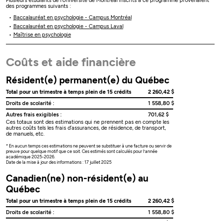
Plusieurs étudiants de l’Université de Montréal inscrits à ce programme provenaient
des programmes suivants :
Baccalauréat en psychologie - Campus Montréal
Baccalauréat en psychologie - Campus Laval
Maîtrise en psychologie
Coûts et aide financière
Résident(e) permanent(e) du Québec
Total pour un trimestre à temps plein de 15 crédits
2 260,42 $
Droits de scolarité :
1 558,80 $
Autres frais exigibles :
701,62 $
Ces totaux sont des estimations qui ne prennent pas en compte les
autres coûts tels les frais d’assurances, de résidence, de transport,
de manuels, etc.
* En aucun temps ces estimations ne peuvent se substituer à une facture ou servir de
preuve pour quelque motif que ce soit. Ces estimés sont calculés pour l’année
académique 2025-2026.
Date de la mise à jour des informations : 17 juillet 2025
Canadien(ne) non-résident(e) au
Québec
Total pour un trimestre à temps plein de 15 crédits
2 260,42 $
Droits de scolarité :
1 558,80 $