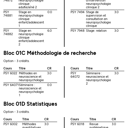
74872
neuropsychologie
d’intervention
clinique
neuropsychologie
adulte/aîné 2
clinique 2
PSY
Stage en
0.0
PSY 7494
Stage de
3.0
74881
neuropsychologie
supervision et
clinique
consultation en
enfant/adolescent
neuropsychologie
1
clinique
PSY
Stage en
6.0
PSY 7948
Stage: relation
3.0
74882
neuropsychologie
clinique
enfant/adolescent
2
Bloc 01C Méthodologie de recherche
Option - 3 crédits.
Cours
Titre
CR
Cours
Titre
CR
PSY 6022
Méthodes en
3.0
PSY
Séminaire :
3.0
neuroscience et
64072
neuroscience et
neuropsychologie
neuropsychologie
2
PSY 64071
Séminaire :
0.0
neuroscience et
neuropsychologie
1
Bloc 01D Statistiques
Option - 3 crédits.
Cours
Titre
CR
Cours
Titre
CR
PSY 6002
Méthodes
3.0
PSY 6018
Revue
3.0
quantitatives
systématique