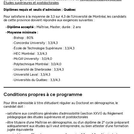
Études supérieures et postdoctorales
.
Diplômes requis et seuils d’admission : Québec
Pour satisfaire à la moyenne de 3,3 sur 4,3 de l’Université de Montréal, les candidats
de cette province doivent répondre aux exigences suivantes :
Diplôme accepté :
Maîtrise, Master; durée : 2 ans
Moyenne minimale :
Bishop : 80%
Concordia University : 3,3/4,3
École de Technologie Supérieure : 3,3/4,3
HEC Montréal : 3,3/4,3
McGill University : 3,0/4,0
Polytechnique Montréal : 3,0/4,0
Université de Sherbrooke : 3,3/4,3
Université Laval : 3,3/4,3
Universités du Québec : 3,3/4,3
Conditions propres à ce programme
Pour être admissible à titre d'étudiant régulier au Doctorat en démographie, le
candidat doit :
satisfaire aux conditions générales d'admissibilité (section XXVI) du Règlement
pédagogique des études supérieures et postdoctorales
e
être titulaire d'une Maîtrise en démographie, ou d’un diplôme de 2
cycle préparant
adéquatement aux études qu’il veut entreprendre, ou bien attester d’une formation
jugée équivalente
e