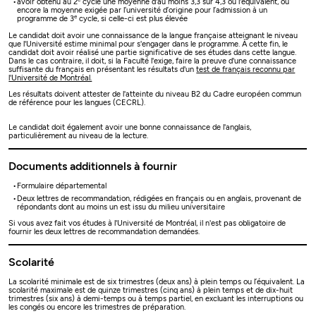
avoir obtenu au 2
cycle une moyenne d'au moins 3,3 sur 4,3 ou l'équivalent, ou
encore la moyenne exigée par l’université d’origine pour l’admission à un
e
programme de 3
cycle, si celle-ci est plus élevée
Le candidat doit avoir une connaissance de la langue française atteignant le niveau
que l'Université estime minimal pour s'engager dans le programme. À cette fin, le
candidat doit avoir réalisé une partie significative de ses études dans cette langue.
Dans le cas contraire, il doit, si la Faculté l'exige, faire la preuve d'une connaissance
suffisante du français en présentant les résultats d'un
test de français reconnu par
l'Université de Montréal.
Les résultats doivent attester de l'atteinte du niveau B2 du Cadre européen commun
de référence pour les langues (CECRL).
Le candidat doit également avoir une bonne connaissance de l'anglais,
particulièrement au niveau de la lecture.
Documents additionnels à fournir
Formulaire départemental
Deux lettres de recommandation, rédigées en français ou en anglais, provenant de
répondants dont au moins un est issu du milieu universitaire
Si vous avez fait vos études à l'Université de Montréal, il n'est pas obligatoire de
fournir les deux lettres de recommandation demandées.
Scolarité
La scolarité minimale est de six trimestres (deux ans) à plein temps ou l’équivalent. La
scolarité maximale est de quinze trimestres (cinq ans) à plein temps et de dix-huit
trimestres (six ans) à demi-temps ou à temps partiel, en excluant les interruptions ou
les congés ou encore les trimestres de préparation.