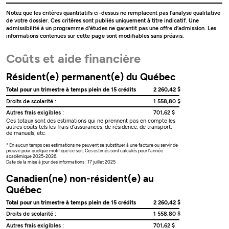
Notez que les critères quantitatifs ci-dessus ne remplacent pas l’analyse qualitative
de votre dossier. Ces critères sont publiés uniquement à titre indicatif. Une
admissibilité à un programme d’études ne garantit pas une offre d’admission. Les
informations contenues sur cette page sont modifiables sans préavis.
Coûts et aide financière
Résident(e) permanent(e) du Québec
Total pour un trimestre à temps plein de 15 crédits
2 260,42 $
Droits de scolarité :
1 558,80 $
Autres frais exigibles :
701,62 $
Ces totaux sont des estimations qui ne prennent pas en compte les
autres coûts tels les frais d’assurances, de résidence, de transport,
de manuels, etc.
* En aucun temps ces estimations ne peuvent se substituer à une facture ou servir de
preuve pour quelque motif que ce soit. Ces estimés sont calculés pour l’année
académique 2025-2026.
Date de la mise à jour des informations : 17 juillet 2025
Canadien(ne) non-résident(e) au
Québec
Total pour un trimestre à temps plein de 15 crédits
2 260,42 $
Droits de scolarité :
1 558,80 $
Autres frais exigibles :
701,62 $