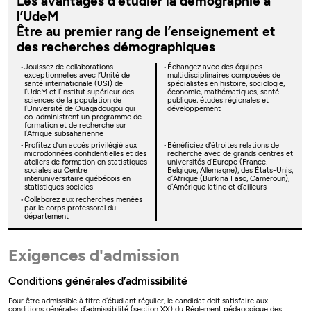
Les avantages d’étudier la démographie à
l’UdeM
Être au premier rang de l’enseignement et
des recherches démographiques
Jouissez de collaborations
Échangez avec des équipes
exceptionnelles avec l’Unité de
multidisciplinaires composées de
santé internationale (USI) de
spécialistes en histoire, sociologie,
l’UdeM et l’Institut supérieur des
économie, mathématiques, santé
sciences de la population de
publique, études régionales et
l’Université de Ouagadougou qui
développement
co-administrent un programme de
formation et de recherche sur
l’Afrique subsaharienne
Profitez d’un accès privilégié aux
Bénéficiez d'étroites relations de
microdonnées confidentielles et des
recherche avec de grands centres et
ateliers de formation en statistiques
universités d’Europe (France,
sociales au Centre
Belgique, Allemagne), des États-Unis,
interuniversitaire québécois en
d’Afrique (Burkina Faso, Cameroun),
statistiques sociales
d’Amérique latine et d’ailleurs
Collaborez aux recherches menées
par le corps professoral du
département
Exigences d'admission
Conditions générales d’admissibilité
Pour être admissible à titre d’étudiant régulier, le candidat doit satisfaire aux
conditions générales d’admissibilité (section XX) du
Règlement pédagogique des