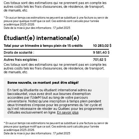
Ces totaux sont des estimations qui ne prennent pas en compte les
autres coûts tels les frais d’assurances, de résidence, de transport,
de manuels, etc.
* En aucun temps ces estimations ne peuvent se substituer à une facture ou servir de
preuve pour quelque motif que ce soit. Ces estimés sont calculés pour l’année
académique 2025-2026.
Date de la mise à jour des informations : 17 juillet 2025
Étudiant(e) international(e)
Total pour un trimestre à temps plein de 15 crédits
10 283,02 $
Droits de scolarité :
9 581,40 $
Autres frais exigibles :
701,62 $
Ces totaux sont des estimations qui ne prennent pas en compte les
autres coûts tels les frais d’assurances, de résidence, de transport,
de manuels, etc.
Bonne nouvelle, ce montant peut être allégé!
En tant qu’étudiante ou étudiant international admis au
baccalauréat, vous avez droit aux bourses d’exemption
accordées par l’UdeM tout au long de votre parcours
universitaire. Notez qu’une inscription à temps plein pendant
deux trimestres s’impose pour les programmes du 1er cycle et
qu’il est nécessaire de résider au Québec pour les programmes
d’études exclusivement en ligne.
En savoir plus
* En aucun temps ces estimations ne peuvent se substituer à une facture ou servir de
preuve pour quelque motif que ce soit. Ces estimés sont calculés pour l’année
académique 2025-2026.
Date de la mise à jour des informations : 17 juillet 2025