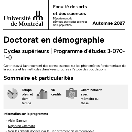
Passer au contenu
Faculté des arts
et des sciences
Département de
démographie et des sciences
Automne 2027
de la population
Doctorat en démographie
Cycles supérieurs | Programme d'études 3-070-
1-0
Contribuez à l’avancement des connaissances sur les phénomènes fondamentaux de
la société et les méthodes d’analyses propres à l'étude des populations.
Sommaire et particularités
Temps
90
Cheminement
plein
et
crédits
avec
demi-
mémoire ou
temps
thèse
Information sur le programme
Alain Gagnon
Delphine Chamard
Voir les détails donnés par le Département de démographie