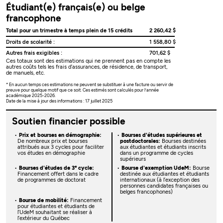
Étudiant(e) français(e) ou belge
francophone
Total pour un trimestre à temps plein de 15 crédits
2 260,42 $
Droits de scolarité :
1 558,80 $
Autres frais exigibles :
701,62 $
Ces totaux sont des estimations qui ne prennent pas en compte les
autres coûts tels les frais d’assurances, de résidence, de transport,
de manuels, etc.
* En aucun temps ces estimations ne peuvent se substituer à une facture ou servir de
preuve pour quelque motif que ce soit. Ces estimés sont calculés pour l’année
académique 2025-2026.
Date de la mise à jour des informations : 17 juillet 2025
Soutien financier possible
Prix et bourses en démographie:
Bourses d'études supérieures et
De nombreux prix et bourses
postdoctorales:
Bourses destinées
attribués aux 3 cycles pour faciliter
aux étudiantes et étudiants inscrits
vos études en démographie
dans un programme de cycles
supérieurs
e
Bourses d'études de 3
cycle:
Bourse d'exemption UdeM:
Bourse
Financement offert dans le cadre
destinée aux étudiantes et étudiants
de programmes de doctorat
internationaux (à l’exception des
personnes candidates françaises ou
belges francophones)
Bourse de mobilité:
Financement
pour étudiantes et étudiants de
l’UdeM souhaitant se réaliser à
l’extérieur du Québec