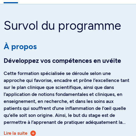
Survol du programme
À propos
Développez vos compétences en uvéite
Cette formation spécialisée se déroule selon une
approche qui favorise, encadre et prône l’excellence tant
sur le plan clinique que scientifique, ainsi que dans
l’application de notions fondamentales et cliniques, en
enseignement, en recherche, et dans les soins aux
patients qui souffrent d’une inflammation de l’œil quelle
qu’elle soit son origine. Ainsi, le but du stage est de
permettre à l’apprenant de pratiquer adéquatement la
surspécialité de l’uvéite au terme de sa formation.
Lire la suite
Un spécialiste en uvéite est un médecin spécialisé en