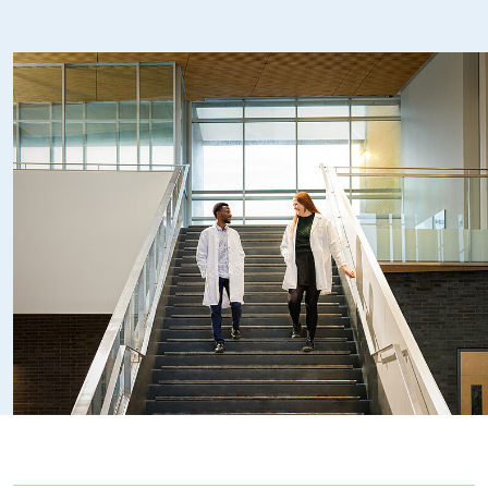
ophtalmologie et surspécialisé dans les maladies
inflammatoires de l’œil. Les spécialistes de l’uvéite
diagnostiquent les maladies inflammatoires de l’œil grâce
à un questionnaire approfondi ainsi qu’un examen oculaire
détaillé à l'aide d'équipements et de tests hautement
techniques. Ils travaillent dans les hôpitaux traitant une
grande variété d'affections oculaires chez les adultes et
les enfants. Les spécialistes de l’uvéite doivent procéder à
une investigation systémique poussée de façon à
identifier lorsque présentes les atteintes systémiques
associées aux maladies inflammatoires oculaires.