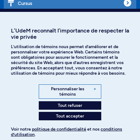
Cursus
Affiniti
L’UdeM reconnaît l’importance de respecter la
vie privée
L’utilisation de témoins nous permet d’améliorer et de
Langues
personnaliser votre expérience Web. Certains témoins
sont obligatoires pour assurer le fonctionnement et la
sécurité du site Web, alors que d’autres enregistrent vos
préférences. En acceptant tout, vous consentez à notre
Facebook
Instagram
utilisation de témoins pour mieux répondre à vos besoins.
TikTok
YouTube
Personnaliser les
>
témoins
Spotify
Tout refuser
Tout accepter
Politique de confidentialité
Voir notre
politique de confidentialité
et nos
conditions
d’utilisation
.
Paramètres des témoins