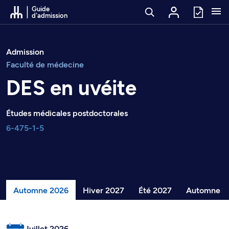
Passer au contenu
Guide
d'admission
Admission
Faculté de médecine
DES en uvéite
Études médicales postdoctorales
6-475-1-5
Automne 2026
Hiver 2027
Été 2027
Automne 2
Juillet 2026