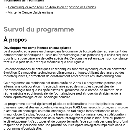
Information sur l'admission
Communiquer avec l’équipe Admission et gestion des études
Visiter le Centre d’aide en ligne
Survol du programme
À propos
Développez vos compétences en oculoplastie
Le diagnostic et la prise en charge dans le domaine de l’oculoplastie représentent des
compétences spécifiques au sein de l’ophtalmologie, plus pointues que celles requises
pour la pratique générale de cette spécialité. Ce domaine est en expansion constante
tant sur le plan de la pratique médicale que chirurgicale.
Les connaissances scientifiques et techniques sont très dynamiques et en constante
évolution. De nouvelles technologies ultrasonographiques, utilisant des lasers ou des
radiofréquences, permettent de constamment améliorer les résultats chirurgicaux.
Ce programme de résidence est d'une durée de 2 ans. Le programme permet, par
ailleurs, une collaboration intradisciplinaire avec de multiples spécialistes de
l’ophtalmologie tels que les spécialistes du glaucome, de la cornée, de l’uvéite, de la
rétine médicale et chirurgicale, de l’ophtalmologie pédiatrique, du strabisme, de la
neuro-ophtalmologie et de l’oncologie oculaire.
Le programme permet également plusieurs collaborations interdisciplinaires avec
plusieurs spécialistes en oto-rhino-laryngologie (ORL), en neurochirurgie, en chirurgie
plastique, en oncologie, en radio-oncologie, en radiologie interventionnelle et en
immunologie. De plus, l’éducation, la transmission des connaissances, la collaboration
avec les autres professionnels de la santé interagissant pour le bien-être du patient,
le développement d’aptitudes et de comportements face aux malades dans le profond
respect de la personne sont une priorité pour les ophtalmologistes impliqués dans le
programme d’oculoplastie.