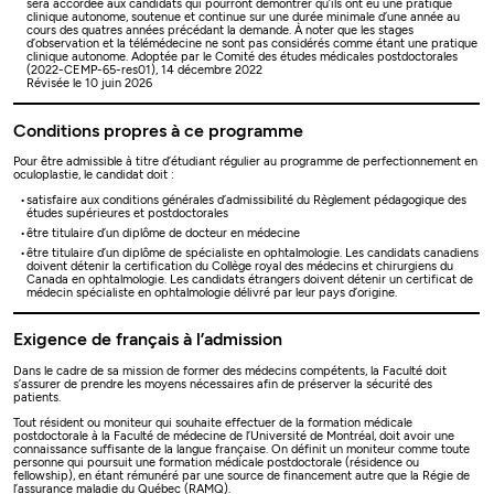
sera accordée aux candidats qui pourront démontrer qu’ils ont eu une pratique
clinique autonome, soutenue et continue sur une durée minimale d’une année au
cours des quatres années précédant la demande. À noter que les stages
d’observation et la télémédecine ne sont pas considérés comme étant une pratique
clinique autonome.
Adoptée par le Comité des études médicales postdoctorales
(2022-CEMP-65-res01), 14 décembre 2022
Révisée le 10 juin 2026
Conditions propres à ce programme
Pour être admissible à titre d’étudiant régulier au programme de perfectionnement en
oculoplastie, le candidat doit :
satisfaire aux conditions générales d’admissibilité du Règlement pédagogique des
études supérieures et postdoctorales
être titulaire d’un diplôme de docteur en médecine
être titulaire d’un diplôme de spécialiste en ophtalmologie. Les candidats canadiens
doivent détenir la certification du Collège royal des médecins et chirurgiens du
Canada en ophtalmologie. Les candidats étrangers doivent détenir un certificat de
médecin spécialiste en ophtalmologie délivré par leur pays d’origine.
Exigence de français à l’admission
Dans le cadre de sa mission de former des médecins compétents, la Faculté doit
s’assurer de prendre les moyens nécessaires afin de préserver la sécurité des
patients.
Tout résident ou moniteur qui souhaite effectuer de la formation médicale
postdoctorale à la Faculté de médecine de l’Université de Montréal, doit avoir une
connaissance suffisante de la langue française. On définit un moniteur comme toute
personne qui poursuit une formation médicale postdoctorale (résidence ou
fellowship), en étant rémunéré par une source de financement autre que la Régie de
l’assurance maladie du Québec (RAMQ).