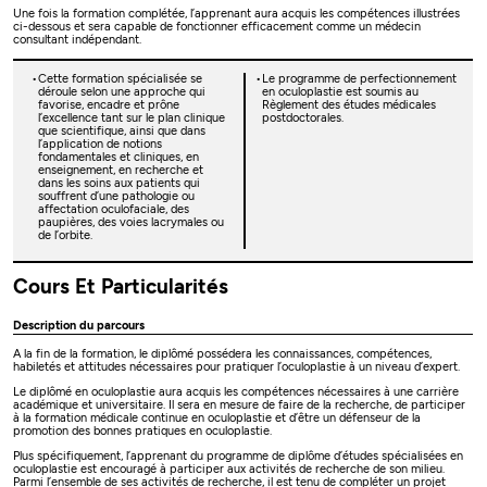
Une fois la formation complétée, l’apprenant aura acquis les compétences illustrées
ci-dessous et sera capable de fonctionner efficacement comme un médecin
consultant indépendant.
Cette formation spécialisée se
Le programme de perfectionnement
déroule selon une approche qui
en oculoplastie est soumis au
favorise, encadre et prône
Règlement des études médicales
l’excellence tant sur le plan clinique
postdoctorales.
que scientifique, ainsi que dans
l’application de notions
fondamentales et cliniques, en
enseignement, en recherche et
dans les soins aux patients qui
souffrent d’une pathologie ou
affectation oculofaciale, des
paupières, des voies lacrymales ou
de l’orbite.
Cours Et Particularités
Description du parcours
À la fin de la formation, le diplômé possédera les connaissances, compétences,
habiletés et attitudes nécessaires pour pratiquer l’oculoplastie à un niveau d’expert.
Le diplômé en oculoplastie aura acquis les compétences nécessaires à une carrière
académique et universitaire. Il sera en mesure de faire de la recherche, de participer
à la formation médicale continue en oculoplastie et d’être un défenseur de la
promotion des bonnes pratiques en oculoplastie.
Plus spécifiquement, l’apprenant du programme de diplôme d’études spécialisées en
oculoplastie est encouragé à participer aux activités de recherche de son milieu.
Parmi l’ensemble de ses activités de recherche, il est tenu de compléter un projet