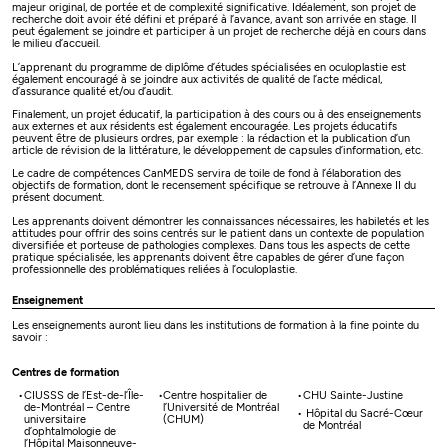
majeur original, de portée et de complexité significative. Idéalement, son projet de
recherche doit avoir été défini et préparé à l’avance, avant son arrivée en stage. Il
peut également se joindre et participer à un projet de recherche déjà en cours dans
le milieu d’accueil.
L’apprenant du programme de diplôme d’études spécialisées en oculoplastie est
également encouragé à se joindre aux activités de qualité de l’acte médical,
d’assurance qualité et/ou d’audit.
Finalement, un projet éducatif, la participation à des cours ou à des enseignements
aux externes et aux résidents est également encouragée. Les projets éducatifs
peuvent être de plusieurs ordres, par exemple : la rédaction et la publication d’un
article de révision de la littérature, le développement de capsules d’information, etc.
Le cadre de compétences CanMEDS servira de toile de fond à l’élaboration des
objectifs de formation, dont le recensement spécifique se retrouve à l’Annexe II du
présent document.
Les apprenants doivent démontrer les connaissances nécessaires, les habiletés et les
attitudes pour offrir des soins centrés sur le patient dans un contexte de population
diversifiée et porteuse de pathologies complexes. Dans tous les aspects de cette
pratique spécialisée, les apprenants doivent être capables de gérer d’une façon
professionnelle des problématiques reliées à l’oculoplastie.
Enseignement
Les enseignements auront lieu dans les institutions de formation à la fine pointe du
savoir :
Centres de formation
CIUSSS de l’Est-de-l’Île-
Centre hospitalier de
CHU Sainte-Justine
de-Montréal – Centre
l’Université de Montréal
Hôpital du Sacré-Cœur
universitaire
(CHUM)
de Montréal
d’ophtalmologie de
l’Hôpital Maisonneuve-