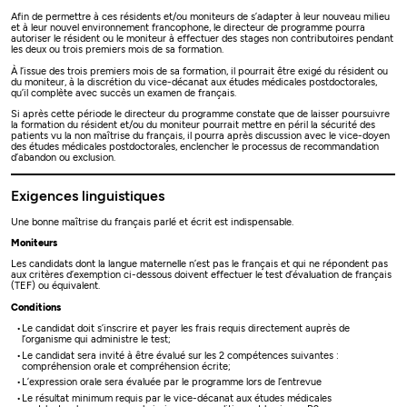
Afin de permettre à ces résidents et/ou moniteurs de s’adapter à leur nouveau milieu
et à leur nouvel environnement francophone, le directeur de programme pourra
autoriser le résident ou le moniteur à effectuer des stages non contributoires pendant
les deux ou trois premiers mois de sa formation.
À l’issue des trois premiers mois de sa formation, il pourrait être exigé du résident ou
du moniteur, à la discrétion du vice-décanat aux études médicales postdoctorales,
qu’il complète avec succès un examen de français.
Si après cette période le directeur du programme constate que de laisser poursuivre
la formation du résident et/ou du moniteur pourrait mettre en péril la sécurité des
patients vu la non maîtrise du français, il pourra après discussion avec le vice-doyen
des études médicales postdoctorales, enclencher le processus de recommandation
d’abandon ou exclusion.
Exigences linguistiques
Une bonne maîtrise du français parlé et écrit est indispensable.
Moniteurs
Les candidats dont la langue maternelle n’est pas le français et qui ne répondent pas
aux critères d’exemption ci-dessous doivent effectuer le test d’évaluation de français
(TEF) ou équivalent.
Conditions
Le candidat doit s’inscrire et payer les frais requis directement auprès de
l’organisme qui administre le test;
Le candidat sera invité à être évalué sur les 2 compétences suivantes :
compréhension orale et compréhension écrite;
L’expression orale sera évaluée par le programme lors de l’entrevue
Le résultat minimum requis par le vice-décanat aux études médicales