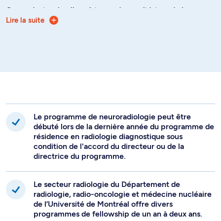
Cependant, selon l’expérience du candidat ou de la
Lire la suite
candidate et conformément aux exigences du Collège
royal, l’ensemble des objectifs peuvent être couverts en
une année : après accord du directeur du programme,
jusqu’à une année complète sur les deux pourra être
consacrée à une activité plus étroitement liée à la
neuroradiologie, comme l’imagerie de pointe
(fonctionnelle, Perfusion, Spectro, etc.), un projet de
recherche en neuroradiologie, la neuroradiologie
interventionnelle, la neuroradiologie pédiatrique… (liste
Le programme de neuroradiologie peut être
non exhaustive).
débuté lors de la dernière année du programme de
résidence en radiologie diagnostique sous
condition de l'accord du directeur ou de la
directrice du programme.
Le secteur radiologie du Département de
radiologie, radio-oncologie et médecine nucléaire
de l’Université de Montréal offre divers
programmes de fellowship de un an à deux ans.