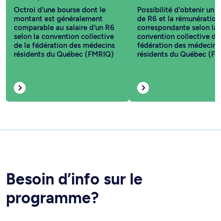
Octroi d'une bourse dont le
Possibilité d'obtenir un s
montant est généralement
de R6 et la rémunération
comparable au salaire d'un R6
correspondante selon la
selon la convention collective
convention collective de
de la fédération des médecins
fédération des médecins
résidents du Québec (FMRIQ)
résidents du Québec (F
Besoin d’info sur le
programme?