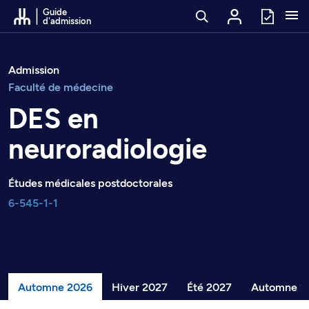
Passer au contenu
Guide
d'admission
Admission
Faculté de médecine
DES en
neuroradiologie
Études médicales postdoctorales
6-545-1-1
Automne 2026
Hiver 2027
Été 2027
Automne 2