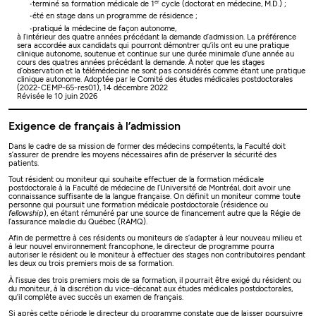
er
terminé sa formation médicale de 1
cycle (doctorat en médecine, M.D.) ;
été en stage dans un programme de résidence ;
pratiqué la médecine de façon autonome,
à l’intérieur des quatre années précédant la demande d’admission. La préférence
sera accordée aux candidats qui pourront démontrer qu’ils ont eu une pratique
clinique autonome, soutenue et continue sur une durée minimale d’une année au
cours des quatres années précédant la demande. À noter que les stages
d’observation et la télémédecine ne sont pas considérés comme étant une pratique
clinique autonome.
Adoptée par le Comité des études médicales postdoctorales
(2022-CEMP-65-res01), 14 décembre 2022
Révisée le 10 juin 2026
Exigence de français à l’admission
Dans le cadre de sa mission de former des médecins compétents, la Faculté doit
s’assurer de prendre les moyens nécessaires afin de préserver la sécurité des
patients.
Tout résident ou moniteur qui souhaite effectuer de la formation médicale
postdoctorale à la Faculté de médecine de l’Université de Montréal, doit avoir une
connaissance suffisante de la langue française. On définit un moniteur comme toute
personne qui poursuit une formation médicale postdoctorale (résidence ou
fellowship
), en étant rémunéré par une source de financement autre que la Régie de
l’assurance maladie du Québec (RAMQ).
Afin de permettre à ces résidents ou moniteurs de s’adapter à leur nouveau milieu et
à leur nouvel environnement francophone, le directeur de programme pourra
autoriser le résident ou le moniteur à effectuer des stages non contributoires pendant
les deux ou trois premiers mois de sa formation.
À l’issue des trois premiers mois de sa formation, il pourrait être exigé du résident ou
du moniteur, à la discrétion du vice-décanat aux études médicales postdoctorales,
qu’il complète avec succès un examen de français.
Si après cette période le directeur du programme constate que de laisser poursuivre