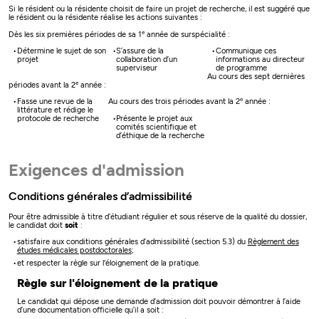
Si le résident ou la résidente choisit de faire un projet de recherche, il est suggéré que
le résident ou la résidente réalise les actions suivantes :
e
Dès les six premières périodes de sa 1
année de surspécialité :
Détermine le sujet de son
S’assure de la
Communique ces
projet
collaboration d’un
informations au directeur
superviseur
de programme
Au cours des sept dernières
e
périodes avant la 2
année :
e
Fasse une revue de la
Au cours des trois périodes avant la 2
année :
littérature et rédige le
Présente le projet aux
protocole de recherche
comités scientifique et
d’éthique de la recherche
Exigences d'admission
Conditions générales d’admissibilité
Pour être admissible à titre d’étudiant régulier et sous réserve de la qualité du dossier,
le candidat doit
soit
:
satisfaire aux conditions générales d’admissibilité (section 5.3) du
Règlement des
études médicales postdoctorales
;
et respecter la règle sur l'éloignement de la pratique.
Règle sur l'éloignement de la pratique
Le candidat qui dépose une demande d’admission doit pouvoir démontrer à l’aide
d’une documentation officielle qu’il a soit :