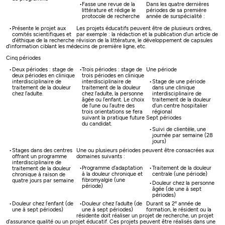
Fasse une revue de la
Dans les quatre dernières
littérature et rédige le
périodes de sa première
protocole de recherche
année de surspécialité :
Présente le projet aux
Les projets éducatifs peuvent être de plusieurs ordres,
comités scientifiques et
par exemple : la rédaction et la publication d’un article de
d’éthique de la recherche
révision de la littérature, le développement de capsules
d’information ciblant les médecins de première ligne, etc.
Cinq périodes
Deux périodes : stage de
Trois périodes : stage de
Une période
deux périodes en clinique
trois périodes en clinique
Stage de une période
interdisciplinaire de
interdisciplinaire de
dans une clinique
traitement de la douleur
traitement de la douleur
interdisciplinaire de
chez l’adulte.
chez l’adulte, la personne
traitement de la douleur
âgée ou l’enfant. Le choix
d’un centre hospitalier
de l’une ou l’autre des
régional
trois orientations se fera
Sept périodes
suivant la pratique future
du candidat.
Suivi de clientèle, une
journée par semaine (28
jours)
Stages dans des centres
Une ou plusieurs périodes peuvent être consacrées aux
offrant un programme
domaines suivants :
interdisciplinaire de
Programme d’adaptation
Traitement de la douleur
traitement de la douleur
à la douleur chronique et
centrale (une période)
chronique à raison de
fibromyalgie (une
quatre jours par semaine
Douleur chez la personne
période)
âgée (de une à sept
périodes)
e
Douleur chez l’enfant (de
Douleur chez l’adulte (de
Durant sa 2
année de
une à sept périodes)
une à sept périodes)
formation, le résident ou la
résidente doit réaliser un projet de recherche, un projet
d’assurance qualité ou un projet éducatif. Ces projets peuvent être réalisés dans une