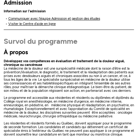
Admission
Information sur l'admission
Communiquer avec l’équipe Admission et gestion des études
Visiter le Centre d’aide en ligne
Survol du programme
À propos
Développez vos compétences en évaluation et traitement de la douleur aiguë,
chronique ou cancéreuse
La médecine de la douleur est une surspécialité médicale dont la raison d’être est la
prévention,l’évaluation, le diagnostic, le traitement et la réadaptation des patients aux
prises avec desdouleurs aiguës et chroniques associées ou non à un cancer, et ce, à
tous les âges de la vie. Le spécialiste surspécialisé en médecine de la douleur utilise
ses connaissances et ses habiletésspécifiques en intégrant l’ensemble de ses autres
rôles, pour maîtriser la démarche clinique etdiagnostique. Le bien-être du patient, de
son milieu et de la population régissent son action, en partenariat avec ces derniers.
Le programme est accessible aux résidentes et résidents ou diplômées et diplômés du
Collège royal en anesthésiologie, en médecine d’urgence, en médecine interne,
enneurologie, en pédiatrie, en médecine physique et réadaptation, en psychiatrie, en
rhumatologie. Exceptionnellement et avec l’approbation du Comité de spécialité en
médecine de la douleur, les disciplines suivantes peuvent être acceptées : oncologie
médicale, neurochirurgie, chirurgie orthopédique ou médecine palliative.
Les résidentes et résidents formés au Québec, doivent appliquer pour le programme
de seconde formation. Les candidates et candidats qui détiennent un certificat de
spécialiste émis à l’extérieur du Québec ne peuvent pas appliquer à ce programme et
doivent soumettre leur candidature en tant que moniteur ou monitrice clinique.