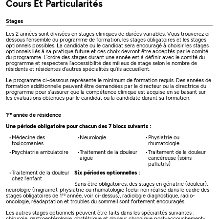
Cours Et Particularités
Stages
Les 2 années sont divisées en stages cliniques de durées variables. Vous trouverez ci-
dessous l’ensemble du programme de formation, les stages obligatoires et les stages
optionnels possibles. La candidate ou le candidat sera encouragé à choisir les stages
optionnels liés à sa pratique future et ces choix devront être acceptés par le comité
du programme. L’ordre des stages durant une année est à définir avec le comité du
programme et respectera l’accessibilité des milieux de stage selon le nombre de
résidents et résidentes d’autres spécialités qu’ils accueillent.
Le programme ci-dessous représente le minimum de formation requis. Des années de
formation additionnelle peuvent être demandées par le directeur ou la directrice du
programme pour s’assurer que la compétence clinique est acquise en se basant sur
les évaluations obtenues par le candidat ou la candidate durant sa formation.
re
1
année de résidence
Une période obligatoire pour chacun des 7 blocs suivants :
Médecine des
Neurologie
Physiatrie ou
toxicomanies
rhumatologie
Psychiatrie ambulatoire
Traitement de la douleur
Traitement de la douleur
aiguë
cancéreuse (soins
palliatifs)
Traitement de la douleur
Six périodes optionnelles :
chez l’enfant
Sans être obligatoires, des stages en gériatrie (douleur),
neurologie (migraine), physiatrie ou rhumatologie (celui non réalisé dans le cadre des
re
stages obligatoires de 1
année, voir ci-dessus), radiologie diagnostique, radio-
oncologie, réadaptation et troubles du sommeil sont fortement encouragés.
Les autres stages optionnels peuvent être faits dans les spécialités suivantes :
chirurgie, gastroentérologie, obstétrique et douleur chronique post-accouchement-