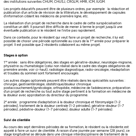
des institutions suivantes CHUM, CHUSJ, CRGLM, HMR, ICM, IUGM.
Les projets éducatifs peuvent être de plusieurs ordres, par exemple : la rédaction et
publication d’un article de révision de la littérature, le développement de capsules
d’information ciblant les médecins de première ligne, etc.
La réalisation d’un projet de recherche dans le cadre de cette surspécialisation
constitue un défi. Il pourrait être difficile de mener à terme le projet jusqu’à une
éventuelle publication si le résident ne l’initie pas rapidement.
Dans ce contexte, pour le résident qui veut faire un projet de recherche, il lui est
re
possible de choisir une période optionnelle au cours de la 1
année pour préparer le
projet. Il est possible que 2 résidents collaborent au même projet.
Stages à option
re
1
année : sans être obligatoires, des stages en gériatrie-douleur, neurologie-migraine,
physiatrie ou rhumatologie (celui non réalisé dans le cadre des stages obligatoires de
première année, voir ci-haut), radiologie diagnostique, radio-oncologie, réadaptation
et troubles du sommeil sont fortement encouragés.
Les autres stages optionnels peuvent être réalisés dans les spécialités suivantes :
chirurgie, gastroentérologie, obstétrique/douleur chronique
postaccouchement/gynécologie, orthopédie, médecine de l’adolescence, préparation
d’un projet de recherche ou tout autre stage pertinent à la formation en médecine de
la douleur avec approbation du directeur du programme.
e
2
année : programme d’adaptation à la douleur chronique et fibromyalgie (1-2
périodes), traitement de la douleur centrale (1-2 périodes), gériatrie-douleur (1-7
périodes), pédiatrie-douleur (1-7 périodes), douleur adulte (1-7 périodes).
Suivi de clientèle
Au cours des sept dernières périodes de sa formation, le résident ou la résidente est
appelé à faire un suivi de clientèle. À raison d’une journée par semaine (28 jours), ce
stage longitudinal se déroule dans une clinique interdisciplinaire de traitement de la