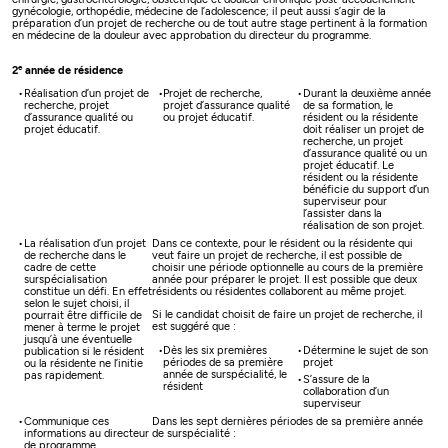
gynécologie, orthopédie, médecine de l’adolescence; il peut aussi s’agir de la
préparation d’un projet de recherche ou de tout autre stage pertinent à la formation
en médecine de la douleur avec approbation du directeur du programme.
e
2
année de résidence
Réalisation d’un projet de
Projet de recherche,
Durant la deuxième année
recherche, projet
projet d’assurance qualité
de sa formation, le
d’assurance qualité ou
ou projet éducatif.
résident ou la résidente
projet éducatif.
doit réaliser un projet de
recherche, un projet
d’assurance qualité ou un
projet éducatif. Le
résident ou la résidente
bénéficie du support d’un
superviseur pour
l’assister dans la
réalisation de son projet.
La réalisation d’un projet
Dans ce contexte, pour le résident ou la résidente qui
de recherche dans le
veut faire un projet de recherche, il est possible de
cadre de cette
choisir une période optionnelle au cours de la première
surspécialisation
année pour préparer le projet. Il est possible que deux
constitue un défi. En effet
résidents ou résidentes collaborent au même projet.
selon le sujet choisi, il
Si le candidat choisit de faire un projet de recherche, il
pourrait être difficile de
est suggéré que :
mener à terme le projet
jusqu’à une éventuelle
Dès les six premières
Détermine le sujet de son
publication si le résident
périodes de sa première
projet
ou la résidente ne l’initie
année de surspécialité, le
pas rapidement.
S’assure de la
résident
collaboration d’un
superviseur
Communique ces
Dans les sept dernières périodes de sa première année
informations au directeur
de surspécialité :
de programme