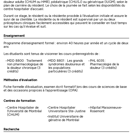
douleur adulte (CHUM ou HMR), pédiatrique (CHUSJ) ou gériatrique (IUGM), selon le
plan de carrière du résident. Le choix de la journée se fait selon les disponibilités du
centre hospitalier d’accueil.
Durant ce stage, le résident ou la résidente procède à l’évaluation initiale et assure le
suivi de sa clientèle. La résidente ou le résident est supervisé par un ou deux
précepteurs cliniques facilement accessibles qui peuvent le conseiller en tout temps
sur les cas qu’il évalue et suit.
Enseignement
Programme d’enseignement formel : environ 40 heures par année et un cycle de deux
ans
Les étudiants sont tenus de visionner les cours préenregistrés de :
MDD 8800 : Traitement
MDD 8801 : Les grands
PHL 6035 :
non pharmacologique de
syndromes douloureux et
Pharmacologie de la
la douleur chronique (3
les populations
douleur (3 crédits)
crédits)
particulières (3 crédits)
Méthodes d’évaluation
Fiche formelle d’évaluation, examen écrit formatif lors des cours de sciences de base
et des occasions propices à l’apprentissage (OPA).
Centres de formation
Centre Hospitalier de
Centre Hospitalier
Hôpital Maisonneuve-
l’Université de Montréal
Universitaire Ste-Justine
Rosemont
(CHUM)
Institut Universitaire de
gériatrie de Montréal
Recherche