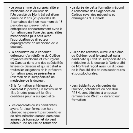
Le programme de surspécialité en
La durée de cette formation répond
médecine de la douleur de
à l’ensemble des exigences du
l’Université de Montréal est d’une
Collège royal des médecins et
durée de 2 ans (26 périodes de
chirurgiens du Canada.
4 semaines dont un maximum de 13
périodes qui peuvent être
entreprises concurremment avec la
formation dans l'une des spécialités
mentionnées plus haut avec
l'approbation du directeur
duprogramme en médecine de la
douleur).
La candidate ou le candidat
S’il passe l’examen, outre le diplôme
détenteur d'un diplôme du Collège
du Collège royal, le candidat ou la
royal des médecins et chirurgiens
candidate qui fait sa surspécialité en
du Canada dans une des spécialités
médecine de la douleur à l’Université
listées ci-dessous et qui satisfait à
de Montréal reçoit aussi un diplôme
toutes les exigences de la présente
de la Faculté des études supérieures
formation, peut se présenter à
et postdoctorales.
l’examen de la surspécialité de
médecine de la douleur.
Si la formation antérieure du
Les résidents ou résidentes du
candidat le permet, un maximum de
Québec, détenteurs ou non d'un
13 périodes peuvent lui être
PREM, sont éligibles à un poste
créditées pour la surspécialité.
rémunéré de R6 et R7 durant leur
formation.
Les candidats ou les candidates
ayant fait leur formation hors
Québec ne peuvent pas bénéficier
de rémunération durant leurs deux
années de formation et doivent
détenir une bourse de formation.