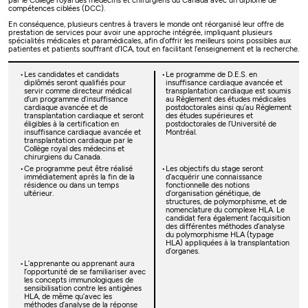
par le Collège royal des médecins et chirurgiens du Canada avec un diplôme de
compétences ciblées (DCC).
En conséquence, plusieurs centres à travers le monde ont réorganisé leur offre de
prestation de services pour avoir une approche intégrée, impliquant plusieurs
spécialités médicales et paramédicales, afin d’offrir les meilleurs soins possibles aux
patientes et patients souffrant d’ICA, tout en facilitant l’enseignement et la recherche.
Les candidates et candidats
Le programme de D.E.S. en
diplômés seront qualifiés pour
insuffisance cardiaque avancée et
servir comme directeur médical
transplantation cardiaque est soumis
d’un programme d’insuffisance
au Règlement des études médicales
cardiaque avancée et de
postdoctorales ainsi qu’au Règlement
transplantation cardiaque et seront
des études supérieures et
éligibles à la certification en
postdoctorales de l’Université de
insuffisance cardiaque avancée et
Montréal.
transplantation cardiaque par le
Collège royal des médecins et
chirurgiens du Canada.
Ce programme peut être réalisé
Les objectifs du stage seront
immédiatement après la fin de la
d’acquérir une connaissance
résidence ou dans un temps
fonctionnelle des notions
ultérieur.
d’organisation génétique, de
structures, de polymorphisme, et de
nomenclature du complexe HLA. Le
candidat fera également l’acquisition
des différentes méthodes d’analyse
du polymorphisme HLA (typage
HLA) appliquées à la transplantation
d’organes.
L’apprenante ou apprenant aura
l’opportunité de se familiariser avec
les concepts immunologiques de
sensibilisation contre les antigènes
HLA, de même qu’avec les
méthodes d’analyse de la réponse