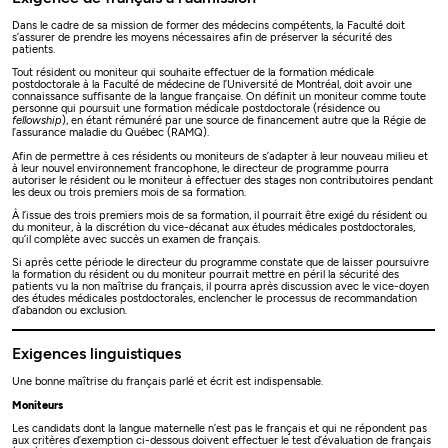
Dans le cadre de sa mission de former des médecins compétents, la Faculté doit
s’assurer de prendre les moyens nécessaires afin de préserver la sécurité des
patients.
Tout résident ou moniteur qui souhaite effectuer de la formation médicale
postdoctorale à la Faculté de médecine de l’Université de Montréal, doit avoir une
connaissance suffisante de la langue française. On définit un moniteur comme toute
personne qui poursuit une formation médicale postdoctorale (résidence ou
fellowship
), en étant rémunéré par une source de financement autre que la Régie de
l’assurance maladie du Québec (RAMQ).
Afin de permettre à ces résidents ou moniteurs de s’adapter à leur nouveau milieu et
à leur nouvel environnement francophone, le directeur de programme pourra
autoriser le résident ou le moniteur à effectuer des stages non contributoires pendant
les deux ou trois premiers mois de sa formation.
À l’issue des trois premiers mois de sa formation, il pourrait être exigé du résident ou
du moniteur, à la discrétion du vice-décanat aux études médicales postdoctorales,
qu’il complète avec succès un examen de français.
Si après cette période le directeur du programme constate que de laisser poursuivre
la formation du résident ou du moniteur pourrait mettre en péril la sécurité des
patients vu la non maîtrise du français, il pourra après discussion avec le vice-doyen
des études médicales postdoctorales, enclencher le processus de recommandation
d’abandon ou exclusion.
Exigences linguistiques
Une bonne maîtrise du français parlé et écrit est indispensable.
Moniteurs
Les candidats dont la langue maternelle n’est pas le français et qui ne répondent pas
aux critères d’exemption ci-dessous doivent effectuer le test d’évaluation de français