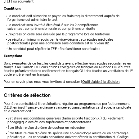
(TEF) ou équivalent.
Conditions
Le candidat doit s’inscrire et payer les frais requis directement auprès de
l’organisme qui administre le test
Le candidat sera invité à être évalué sur les 2 compétences
suivantes : compréhension orale et compréhension écrite
L’expression orale sera évaluée par le programme lors de l’entrevue
Le résultat minimum requis par le vice-décanat aux études médicales
postdoctorales pour une admission sans condition est le niveau B2
Un candidat peut répéter le TEF afin d’améliorer son résultat
Exemptions
Sont exemptés de ce test, les candidats ayant effectué leurs études secondaires en
français au Canada OU leurs études collégiales en français au Québec OU d’autres
er
études préuniversitaires entièrement en français OU des études universitaires de 1
cycle entièrement en français.
Pour en savoir plus, nous vous invitons à consulter l'
Outil d’aide à la décision
.
Critères de sélection
Pour être admissible à titre d’étudiant régulier au programme de perfectionnement
D.É.S. en insuffisance cardiaque avancée et transplantation cardiaque, la candidate
et le candidat doit :
Satisfaire aux conditions générales d’admissibilité (section XI) du Règlement
pédagogique des études supérieures et postdoctorales
Être titulaire d’un diplôme de docteur en médecine
Être titulaire d’un diplôme de spécialiste en cardiologie adulte ou en cardiologie
pédiatrique. Les candidats canadiens doivent détenir la certification du Collège