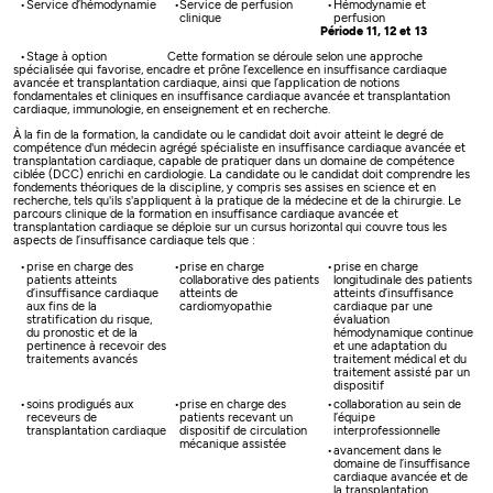
Service d’hémodynamie
Service de perfusion
Hémodynamie et
clinique
perfusion
Période 11, 12 et 13
Stage à option
Cette formation se déroule selon une approche
spécialisée qui favorise, encadre et prône l’excellence en insuffisance cardiaque
avancée et transplantation cardiaque, ainsi que l’application de notions
fondamentales et cliniques en insuffisance cardiaque avancée et transplantation
cardiaque, immunologie, en enseignement et en recherche.
À la fin de la formation, la candidate ou le candidat doit avoir atteint le degré de
compétence d'un médecin agrégé spécialiste en insuffisance cardiaque avancée et
transplantation cardiaque, capable de pratiquer dans un domaine de compétence
ciblée (DCC) enrichi en cardiologie. La candidate ou le candidat doit comprendre les
fondements théoriques de la discipline, y compris ses assises en science et en
recherche, tels qu'ils s'appliquent à la pratique de la médecine et de la chirurgie. Le
parcours clinique de la formation en insuffisance cardiaque avancée et
transplantation cardiaque se déploie sur un cursus horizontal qui couvre tous les
aspects de l’insuffisance cardiaque tels que :
prise en charge des
prise en charge
prise en charge
patients atteints
collaborative des patients
longitudinale des patients
d’insuffisance cardiaque
atteints de
atteints d’insuffisance
aux fins de la
cardiomyopathie
cardiaque par une
stratification du risque,
évaluation
du pronostic et de la
hémodynamique continue
pertinence à recevoir des
et une adaptation du
traitements avancés
traitement médical et du
traitement assisté par un
dispositif
soins prodigués aux
prise en charge des
collaboration au sein de
receveurs de
patients recevant un
l’équipe
transplantation cardiaque
dispositif de circulation
interprofessionnelle
mécanique assistée
avancement dans le
domaine de l’insuffisance
cardiaque avancée et de
la transplantation