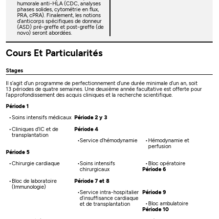
humorale anti-HLA (CDC, analyses
phases solides, cytométrie en flux,
PRA, cPRA). Finalement, les notions
d’anticorps spécifiques de donneur
(ASD) pré-greffe et post-greffe (de
novo) seront abordées.
Cours Et Particularités
Stages
Il s’agit d’un programme de perfectionnement d’une durée minimale d’un an, soit
13 périodes de quatre semaines. Une deuxième année facultative est offerte pour
l’approfondissement des acquis cliniques et la recherche scientifique.
Période 1
Soins intensifs médicaux
Période 2 y 3
Cliniques d’IC et de
Période 4
transplantation
Service d’hémodynamie
Hémodynamie et
perfusion
Période 5
Chirurgie cardiaque
Soins intensifs
Bloc opératoire
chirurgicaux
Période 6
Bloc de laboratoire
Période 7 et 8
(Immunologie)
Service intra-hospitalier
Période 9
d’insuffisance cardiaque
Bloc ambulatoire
et de transplantation
Période 10