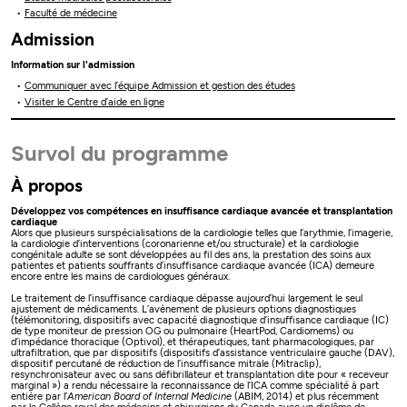
Faculté de médecine
Admission
Information sur l'admission
Communiquer avec l’équipe Admission et gestion des études
Visiter le Centre d’aide en ligne
Survol du programme
À propos
Développez vos compétences en insuffisance cardiaque avancée et transplantation
cardiaque
Alors que plusieurs surspécialisations de la cardiologie telles que l’arythmie, l’imagerie,
la cardiologie d’interventions (coronarienne et/ou structurale) et la cardiologie
congénitale adulte se sont développées au fil des ans, la prestation des soins aux
patientes et patients souffrants d’insuffisance cardiaque avancée (ICA) demeure
encore entre les mains de cardiologues généraux.
Le traitement de l’insuffisance cardiaque dépasse aujourd’hui largement le seul
ajustement de médicaments. L’avènement de plusieurs options diagnostiques
(télémonitoring, dispositifs avec capacité diagnostique d’insuffisance cardiaque (IC)
de type moniteur de pression OG ou pulmonaire (HeartPod, Cardiomems) ou
d’impédance thoracique (Optivol), et thérapeutiques, tant pharmacologiques, par
ultrafiltration, que par dispositifs (dispositifs d’assistance ventriculaire gauche (DAV),
dispositif percutané de réduction de l’insuffisance mitrale (Mitraclip),
resynchronisateur avec ou sans défibrillateur et transplantation dite pour « receveur
marginal ») a rendu nécessaire la reconnaissance de l’ICA comme spécialité à part
entière par l’
American Board of Internal Medicine
(ABIM, 2014) et plus récemment