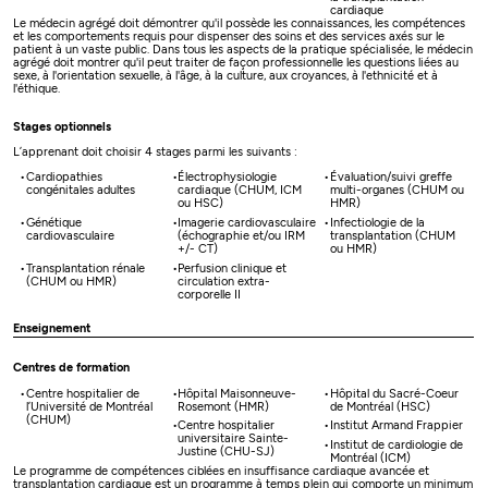
cardiaque
Le médecin agrégé doit démontrer qu'il possède les connaissances, les compétences
et les comportements requis pour dispenser des soins et des services axés sur le
patient à un vaste public. Dans tous les aspects de la pratique spécialisée, le médecin
agrégé doit montrer qu'il peut traiter de façon professionnelle les questions liées au
sexe, à l'orientation sexuelle, à l'âge, à la culture, aux croyances, à l'ethnicité et à
l'éthique.
Stages optionnels
L’apprenant doit choisir 4 stages parmi les suivants :
Cardiopathies
Électrophysiologie
Évaluation/suivi greffe
congénitales adultes
cardiaque (CHUM, ICM
multi-organes (CHUM ou
ou HSC)
HMR)
Génétique
Imagerie cardiovasculaire
Infectiologie de la
cardiovasculaire
(échographie et/ou IRM
transplantation (CHUM
+/- CT)
ou HMR)
Transplantation rénale
Perfusion clinique et
(CHUM ou HMR)
circulation extra-
corporelle II
Enseignement
Centres de formation
Centre hospitalier de
Hôpital Maisonneuve-
Hôpital du Sacré-Coeur
l’Université de Montréal
Rosemont (HMR)
de Montréal (HSC)
(CHUM)
Centre hospitalier
Institut Armand Frappier
universitaire Sainte-
Institut de cardiologie de
Justine (CHU-SJ)
Montréal (ICM)
Le programme de compétences ciblées en insuffisance cardiaque avancée et
transplantation cardiaque est un programme à temps plein qui comporte un minimum