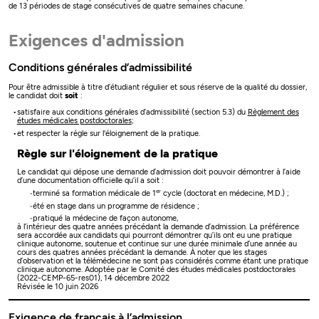
de 13 périodes de stage consécutives de quatre semaines chacune.
Exigences d'admission
Conditions générales d’admissibilité
Pour être admissible à titre d’étudiant régulier et sous réserve de la qualité du dossier,
le candidat doit
soit
:
satisfaire aux conditions générales d’admissibilité (section 5.3) du
Règlement des
études médicales postdoctorales
;
et respecter la règle sur l'éloignement de la pratique.
Règle sur l'éloignement de la pratique
Le candidat qui dépose une demande d’admission doit pouvoir démontrer à l’aide
d’une documentation officielle qu’il a soit :
er
terminé sa formation médicale de 1
cycle (doctorat en médecine, M.D.) ;
été en stage dans un programme de résidence ;
pratiqué la médecine de façon autonome,
à l’intérieur des quatre années précédant la demande d’admission. La préférence
sera accordée aux candidats qui pourront démontrer qu’ils ont eu une pratique
clinique autonome, soutenue et continue sur une durée minimale d’une année au
cours des quatres années précédant la demande. À noter que les stages
d’observation et la télémédecine ne sont pas considérés comme étant une pratique
clinique autonome.
Adoptée par le Comité des études médicales postdoctorales
(2022-CEMP-65-res01), 14 décembre 2022
Révisée le 10 juin 2026
Exigence de français à l’admission