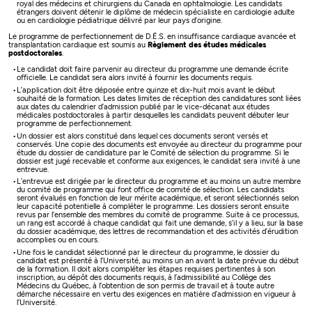
royal des médecins et chirurgiens du Canada en ophtalmologie. Les candidats
étrangers doivent détenir le diplôme de médecin spécialiste en cardiologie adulte
ou en cardiologie pédiatrique délivré par leur pays d’origine.
Le programme de perfectionnement de D.É.S. en insuffisance cardiaque avancée et
transplantation cardiaque est soumis au
Règlement des études médicales
postdoctorales
.
Le candidat doit faire parvenir au directeur du programme une demande écrite
officielle. Le candidat sera alors invité à fournir les documents requis.
L’application doit être déposée entre quinze et dix-huit mois avant le début
souhaité de la formation. Les dates limites de réception des candidatures sont liées
aux dates du calendrier d’admission publié par le vice-décanat aux études
médicales postdoctorales à partir desquelles les candidats peuvent débuter leur
programme de perfectionnement.
Un dossier est alors constitué dans lequel ces documents seront versés et
conservés. Une copie des documents est envoyée au directeur du programme pour
étude du dossier de candidature par le Comité de sélection du programme. Si le
dossier est jugé recevable et conforme aux exigences, le candidat sera invité à une
entrevue.
L’entrevue est dirigée par le directeur du programme et au moins un autre membre
du comité de programme qui font office de comité de sélection. Les candidats
seront évalués en fonction de leur mérite académique, et seront sélectionnés selon
leur capacité potentielle à compléter le programme. Les dossiers seront ensuite
revus par l’ensemble des membres du comité de programme. Suite à ce processus,
un rang est accordé à chaque candidat qui fait une demande, s’il y a lieu, sur la base
du dossier académique, des lettres de recommandation et des activités d’érudition
accomplies ou en cours.
Une fois le candidat sélectionné par le directeur du programme, le dossier du
candidat est présenté à l’Université, au moins un an avant la date prévue du début
de la formation. Il doit alors compléter les étapes requises pertinentes à son
inscription, au dépôt des documents requis, à l’admissibilité au Collège des
Médecins du Québec, à l’obtention de son permis de travail et à toute autre
démarche nécessaire en vertu des exigences en matière d’admission en vigueur à
l’Université.