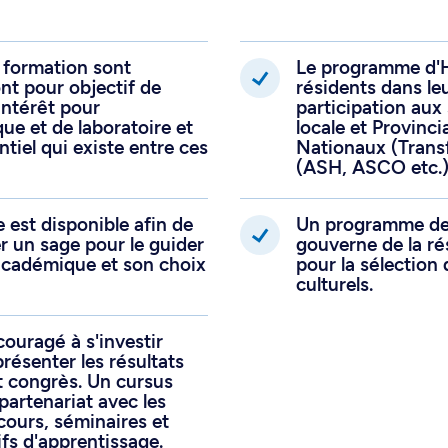
ce en oncologie médical, pour une sixième
ion complémentaire est actuellement rendue
es sont liés et réussissent à intégrer au
 formation sont
Le programme d'H
ont pour objectif de
résidents dans le
 jalons nécessaires afin de rencontrer les
 intérêt pour
participation aux
decins et Chirurgiens du Canada en pour
ue et de laboratoire et
locale et Provinc
ntiel qui existe entre ces
Nationaux (Trans
ouble certification.
(ASH, ASCO etc.)
on optimale aux différentes hémopathies
 est disponible afin de
Un programme de b
es candidats vers la pratique du futur par
r un sage pour le guider
gouverne de la r
s et de laboratoire permettant un
e académique et son choix
pour la sélection
culturels.
s, la détermination des facteurs
laires, l'application de thérapie ciblée et
couragé à s'investir
on à la thérapie cellulaire par greffe de
résenter les résultats
t congrès. Un cursus
isation des cellules immunes effectrices
artenariat avec les
 cours, séminaires et
ifs d'apprentissage.