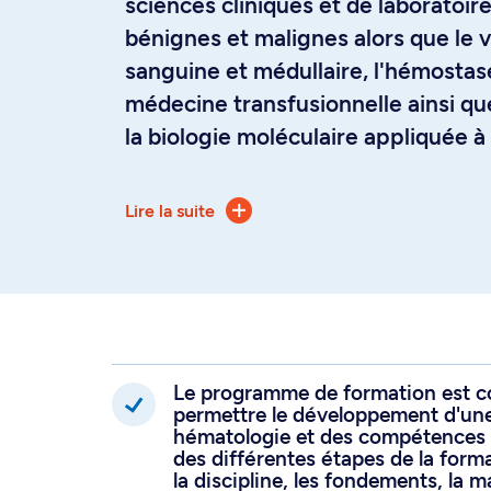
sciences cliniques et de laboratoir
bénignes et malignes alors que le v
sanguine et médullaire, l'hémostase
médecine transfusionnelle ainsi que
la biologie moléculaire appliquée à
Le programme d’études spécialisée
Lire la suite
période de 2 années suivant la fo
Médecine interne. La formation a a
compétences par conception. Les q
discipline, permettent de développ
compétences cliniques et de labora
façon progressive et stimulante.
Le programme de formation est co
permettre le développement d'une
Le résident ou la résidente pourra
hématologie et des compétences
des différentes étapes de la forma
formation en hématologie, une for
la discipline, les fondements, la ma