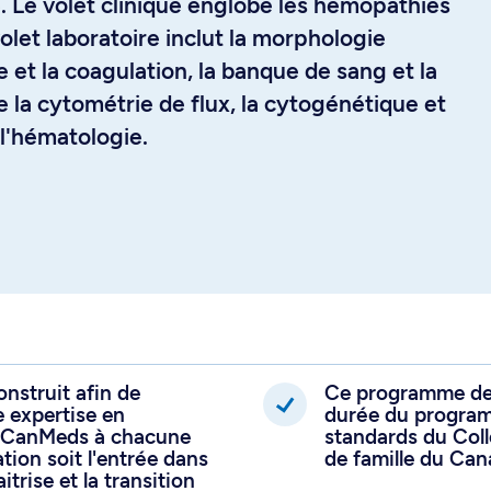
e. Le volet clinique englobe les hémopathies
olet laboratoire inclut la morphologie
 et la coagulation, la banque de sang et la
 la cytométrie de flux, la cytogénétique et
 l'hématologie.
s en hématologie adulte s’étale sur une
rmation au sein du tronc commun de
doptée le modèle d'acquisition des
uatre étapes de formation dans la
er et d'intégrer les connaissances et
toire du plus simple au plus complexe, de
nstruit afin de
Ce programme de 
 expertise en
durée du program
 également choisir de compléter, après sa
 CanMeds à chacune
standards du Col
tion soit l'entrée dans
de famille du Can
mation complémentaire en oncologie, en
itrise et la transition