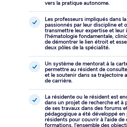
intégrant le programme de résiden
vers la pratique autonome.
année de formation. Cette format
possible puisque les deux programm
Les professeurs impliqués dans la
passionnés par leur discipline et 
cours des 3 années de résidence les
transmettre leur expertise et leur
exigences du Collège royal des Mé
l'hématologie fondamentale, cliniq
de démontrer le lien étroit et esse
les candidats désirant acquérir la d
deux pôles de la spécialité.
Le programme permet une expositi
Un système de mentorat à la carte
bénignes et malignes, et propulse l
permettre au résident de consulte
l'intégration des sciences clinique
et le soutenir dans sa trajectoir
de carrière.
diagnostique précis des hémopathie
pronostics cytogénétiques et molécu
La résidente ou le résident est en
personnalisée incluant une expositi
dans un projet de recherche et à p
de ses travaux dans des forums e
cellules hématopoïétiques et l'util
pédagogique a été développé en p
(CAR-T cells).
résidents pour couvrir à l'aide de
formations, l'ensemble des object