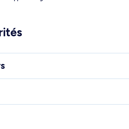
rités
rs