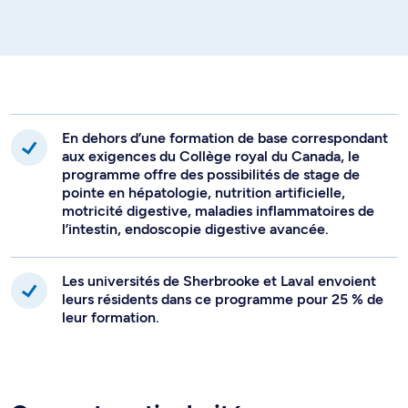
générale ainsi que de nombreux autres spécialisés en
nutrition, endoscopie avancée, neurogastroentérologie,
hépatologie, radiologie, pathologie, oncologie digestive.
En dehors d’une formation de base correspondant
aux exigences du Collège royal du Canada, le
programme offre des possibilités de stage de
pointe en hépatologie, nutrition artificielle,
motricité digestive, maladies inflammatoires de
l’intestin, endoscopie digestive avancée.
Les universités de Sherbrooke et Laval envoient
leurs résidents dans ce programme pour 25 % de
leur formation.