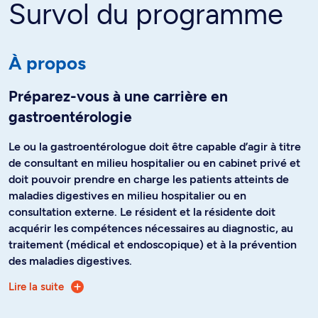
Survol du programme
À propos
Préparez-vous à une carrière en
gastroentérologie
Le ou la gastroentérologue doit être capable d’agir à titre
de consultant en milieu hospitalier ou en cabinet privé et
doit pouvoir prendre en charge les patients atteints de
maladies digestives en milieu hospitalier ou en
consultation externe. Le résident et la résidente doit
acquérir les compétences nécessaires au diagnostic, au
traitement (médical et endoscopique) et à la prévention
des maladies digestives.
Lire la suite
Ce programme de résidence est d'une durée de 2 ans. La
formation comprend des stages en gastroentérologie