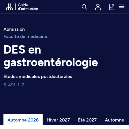
Passer au contenu
Guide
d'admission
Admission
Faculté de médecine
DES en
gastroentérologie
Études médicales postdoctorales
6-491-1-7
Automne 2026
Hiver 2027
Été 2027
Automne 2