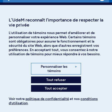
Affiniti
L’UdeM reconnaît l’importance de respecter la
vie privée
L’utilisation de témoins nous permet d’améliorer et de
Langues
personnaliser votre expérience Web. Certains témoins
sont obligatoires pour assurer le fonctionnement et la
sécurité du site Web, alors que d’autres enregistrent vos
préférences. En acceptant tout, vous consentez à notre
Facebook
Instagram
utilisation de témoins pour mieux répondre à vos besoins.
TikTok
YouTube
Personnaliser les
>
témoins
Spotify
Tout refuser
Tout accepter
Politique de confidentialité
Voir notre
politique de confidentialité
et nos
conditions
d’utilisation
.
Paramètres des témoins
Pour ajouter à votre demande