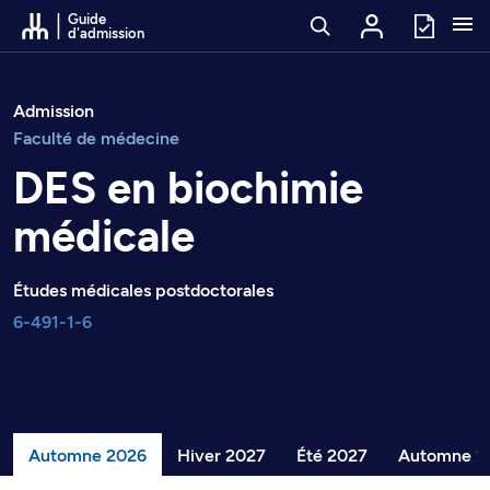
Passer au contenu
Guide
d'admission
Admission
Faculté de médecine
DES en biochimie
médicale
Études médicales postdoctorales
6-491-1-6
Automne 2026
Hiver 2027
Été 2027
Automne 2