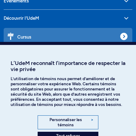
Événements
Découvrir l'UdeM
Cursus
Affiniti
L’UdeM reconnaît l’importance de respecter la
vie privée
L’utilisation de témoins nous permet d’améliorer et de
Langues
personnaliser votre expérience Web. Certains témoins
sont obligatoires pour assurer le fonctionnement et la
sécurité du site Web, alors que d’autres enregistrent vos
préférences. En acceptant tout, vous consentez à notre
Facebook
Instagram
utilisation de témoins pour mieux répondre à vos besoins.
TikTok
YouTube
Personnaliser les
>
témoins
Spotify
Tout refuser