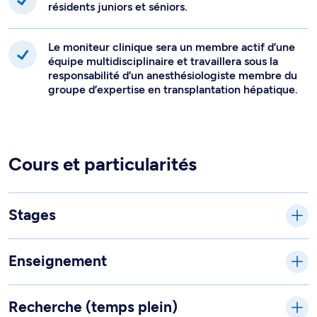
résidents juniors et séniors.
échocardiographie transoesophagienne périopératoire. Il
deviendra un consultant pour les autres professionnels
impliqués dans ces chirurgies (chirurgiens, hépatologues,
Le moniteur clinique sera un membre actif d’une
équipe multidisciplinaire et travaillera sous la
intensivistes, résidents, externes).
responsabilité d’un anesthésiologiste membre du
groupe d’expertise en transplantation hépatique.
Cours et particularités
Stages
Enseignement
Recherche (temps plein)