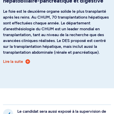
hépatobiliaire-pancréatique et digestive
Le foie est le deuxième organe solide le plus transplanté
après les reins. Au CHUM, 70 transplantations hépatiques
sont effectuées chaque année. Le département
d’anesthésiologie du CHUM est un leader mondial en
transplantation, tant au niveau de la recherche que des
avancées cliniques réalisées. Le DES proposé est centré
sur la transplantation hépatique, mais inclut aussi la
transplantation abdominale (rénale et pancréatique).
Lire la suite
Le candidat sera affecté principalement aux salles de
transplantation abdominale (hépatique, rénale et
pancréatique) et de chirurgie hépatobiliaire, pancréatique
et digestive majeure (hépatectomies, pancréatectomies,
chirurgie des voies biliaires, chirurgies viscérales
oncologiques complexes).
À la fin de la formation, le candidat ou la candidate aura
aussi développé des habiletés en monitorage
Le candidat sera aussi exposé à la supervision de
hémodynamique avancé, incluant des habiletés de base en