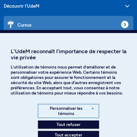
Découvrir l'UdeM
Cursus
Affiniti
L’UdeM reconnaît l’importance de respecter la
vie privée
L’utilisation de témoins nous permet d’améliorer et de
Langues
personnaliser votre expérience Web. Certains témoins
sont obligatoires pour assurer le fonctionnement et la
sécurité du site Web, alors que d’autres enregistrent vos
préférences. En acceptant tout, vous consentez à notre
Facebook
Instagram
utilisation de témoins pour mieux répondre à vos besoins.
TikTok
YouTube
Personnaliser les
>
témoins
Spotify
Tout refuser
Tout accepter