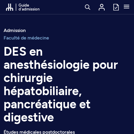
Passer au contenu
Guide
d'admission
Admission
Faculté de médecine
DES en
anesthésiologie pour
chirurgie
hépatobiliaire,
pancréatique et
digestive
Études médicales postdoctorales