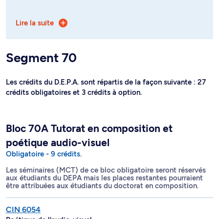
er
Les cours de 1
cycle suivants seront recommandés
Lire la suite
mais pas obligatoires.
CIN 1101 Mouvements de l'histoire du cinéma (3 crédits)
Segment 70
CIN 1102 Langage et matières de l'expression (3
crédits)
Les crédits du D.E.P.A. sont répartis de la façon suivante : 27
CIN 1103 Courants du cinéma contemporain (3 crédits)
crédits obligatoires et 3 crédits à option.
CIN 1105 Cinéma d'animation et images composites (3
crédits)
Bloc 70A Tutorat en composition et
CIN 2108 Cinéma expérimental et art vidéo (3 crédits)
poétique audio-visuel
CIN 2110 Le cinéma et les autres arts (3 crédits)
Obligatoire - 9 crédits.
er
Les séminaires (MCT) de ce bloc obligatoire seront réservés
Les cours de 1
cycle suivants ou l'équivalent seront
aux étudiants du DEPA mais les places restantes pourraient
préalables au DEPA :
être attribuées aux étudiants du doctorat en composition.
MUS 1127 Création maquettes audio/MIDI (3 crédits)
CIN 6054
MUS 1128 Édition mus. assistée ordinateur (3 crédits)