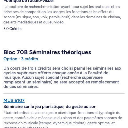
Poétique de l'audio-visuel
Laboratoire de recherche-création ayant pour sujet les pratiques et les
MUL 2109 Musiques et images en mouvement (3
principes de composition, les usages, les fonctions et les effets du
crédits)
sonore (musique, son, voix, parole, bruit) dans les domaines du cinéma,
des arts médiatiques et du jeu vidéo.
MUL 2119 Histoire de la musique de film (3 crédits)
3.0 Crédits
MUS 2325 Prise de son créative (3 crédits)
CIN 2000 Pratique et esthétique du son (3 crédits)
Bloc 70B Séminaires théoriques
Option - 3 crédits.
Un cours de trois crédits sera choisi parmi les séminaires aux
cycles supérieurs offerts chaque année à la Faculté de
musique. Aucun sujet spécial (recherche supervisée
remplaçant un séminaire) ne sera accepté en remplacement
de ces séminaires.
MUS 6107
Séminaire sur le jeu pianistique, du geste au son
Étude interdisciplinaire du geste pianistique: fonctions et typologie du
geste, contrôle de la mécanique du piano et des paramètres sonores de
l’expression musicale (tempo, dynamique, timbre), geste optimal et