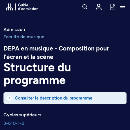
Passer au contenu
Guide
d'admission
Admission
Faculté de musique
DEPA en musique - Composition pour
l'écran et la scène
Structure du
programme
Consulter la description du programme
Cycles supérieurs
3-610-1-2