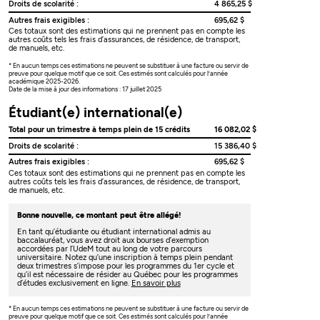
Droits de scolarité :
4 865,25 $
Autres frais exigibles :
695,62 $
Ces totaux sont des estimations qui ne prennent pas en compte les
autres coûts tels les frais d’assurances, de résidence, de transport,
de manuels, etc.
* En aucun temps ces estimations ne peuvent se substituer à une facture ou servir de
preuve pour quelque motif que ce soit. Ces estimés sont calculés pour l’année
académique 2025-2026.
Date de la mise à jour des informations : 17 juillet 2025
Étudiant(e) international(e)
Total pour un trimestre à temps plein de 15 crédits
16 082,02 $
Droits de scolarité :
15 386,40 $
Autres frais exigibles :
695,62 $
Ces totaux sont des estimations qui ne prennent pas en compte les
autres coûts tels les frais d’assurances, de résidence, de transport,
de manuels, etc.
Bonne nouvelle, ce montant peut être allégé!
En tant qu’étudiante ou étudiant international admis au
baccalauréat, vous avez droit aux bourses d’exemption
accordées par l’UdeM tout au long de votre parcours
universitaire. Notez qu’une inscription à temps plein pendant
deux trimestres s’impose pour les programmes du 1er cycle et
qu’il est nécessaire de résider au Québec pour les programmes
d’études exclusivement en ligne.
En savoir plus
* En aucun temps ces estimations ne peuvent se substituer à une facture ou servir de
preuve pour quelque motif que ce soit. Ces estimés sont calculés pour l’année