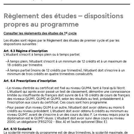
Règlement des études – dispositions
propres au programme
er
Consulter les règlements des études de 1
cycle
Les études sont régies par le Règlement des études de premier cycle et par les
dispositions suivantes :
Art. 6.3 Régime d'inscription
L'étudiant s'inscrit à temps plein ou à temps partiel.
À temps plein, l'étudiant s'inscrit à un minimum de 12 crédits et à un maximum de
18 crédits par trimestre.
À temps partiel (moins de 12 crédits par trimestre), l'étudiant doit s'inscrire à un
minimum de trois crédits en quatre trimestres consécutifs.
Art. 6.4 Prescriptions d'inscription
Le niveau d'entrée au certificat est fixé au niveau QUM4, tant à l'oral qu'à l'écrit.
L'étudiant qui après avoir passé un test de classement, démontre une connaissance
limitée ou insuffisante du français doit suivre de 6 à 18 crédits de cours de français
des niveaux QUM1, QUM2 et QUM3, selon les résultats au test, préalablement à
l'inscription aux cours du certificat. Ces cours sont hors programme.
Pour passer d'un niveau QUM à un autre, l'étudiant doit avoir obtenu au moins 6
crédits au niveau précédent. L'étudiant doit avoir obtenu 6 crédits au minimum au
niveau QUM7, avant de s'inscrire à un des cours du bloc F. Le niveau requis pour la
diplomation est le QUM7 réussi. L'étudiant doit avoir suivi deux cours au niveau
2000, un obligatoire (FRS2702 - Bloc A) et l'autre optionnel (Bloc E).
Art. 6.10 Scolarité
La scolarité minimale du programme est de deux trimestres, la scolarité maximale, de