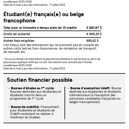
académique 2025-2026.
Date de la mise à jour des informations : 17 juillet 2025
Étudiant(e) français(e) ou belge
francophone
Total pour un trimestre à temps plein de 15 crédits
5 560,87 $
Droits de scolarité :
4 865,25 $
Autres frais exigibles :
695,62 $
Ces totaux sont des estimations qui ne prennent pas en compte les
autres coûts tels les frais d’assurances, de résidence, de transport,
de manuels, etc.
* En aucun temps ces estimations ne peuvent se substituer à une facture ou servir de
preuve pour quelque motif que ce soit. Ces estimés sont calculés pour l’année
académique 2025-2026.
Date de la mise à jour des informations : 17 juillet 2025
Soutien financier possible
er
Bourses d'études au 1
cycle:
Bourse d'exemption UdeM:
Bourse
Bourses destinées aux étudiantes et
destinée aux étudiantes et étudiants
étudiants inscrits dans un
internationaux (à l’exception des
er
programme de 1
cycle
personnes candidates françaises ou
belges francophones)
Bourse de mobilité:
Financement
pour étudiantes et étudiants de
l’UdeM souhaitant se réaliser à
l’extérieur du Québec