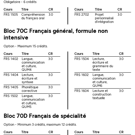
Obligatoire - 6 crédits
Cours
Titre
CR
Cours
Titre
CR
FRS 1505
Compréhension
3.0
FRS 2702
Projet
3.0
du français oral
personnalisé
d'intégration
Bloc 70C Français général, formule non
intensive
Option - Maximum 15 crédits.
Cours
Titre
CR
Cours
Titre
CR
FRS 1402
Langue,
3.0
FRS 1504
Lecture,
3.0
communication
écriture et
et culture,
grammaire du
QUM4
texte
FRS 1404
Lecture,
3.0
FRS 1602
Langue,
3.0
écriture et
communication
syntaxe
et culture,
QUM6
FRS 1405
Phonétique
3.0
corrective
FRS 1604
Lecture et
3.0
construction
FRS 1502
Langue,
3.0
textuelle
communication
et culture,
QUM5
Bloc 70D Français de spécialité
Option - Minimum 3 crédits, maximum 12 crédits.
Cours
Titre
CR
Cours
Titre
CR