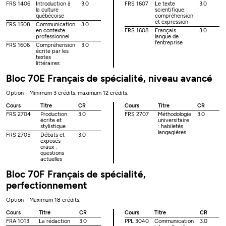
FRS 1406
Introduction à
3.0
FRS 1607
Le texte
3.0
la culture
scientifique:
québécoise
compréhension
et expression
FRS 1508
Communication
3.0
en contexte
FRS 1608
Français
3.0
professionnel
langue de
l'entreprise
FRS 1606
Compréhension
3.0
écrite par les
textes
littéraires
Bloc 70E Français de spécialité, niveau avancé
Option - Minimum 3 crédits, maximum 12 crédits.
Cours
Titre
CR
Cours
Titre
CR
FRS 2704
Production
3.0
FRS 2707
Méthodologie
3.0
écrite et
universitaire
stylistique
: habiletés
langagières
FRS 2705
Débats et
3.0
exposés
oraux :
questions
actuelles
Bloc 70F Français de spécialité,
perfectionnement
Option - Maximum 18 crédits.
Cours
Titre
CR
Cours
Titre
CR
FRA 1013
La rédaction
3.0
PPL 3040
Communication
3.0