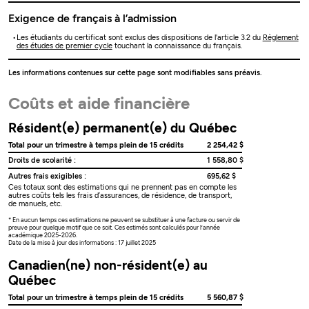
Exigence de français à l’admission
Les étudiants du certificat sont exclus des dispositions de l'article 3.2 du
Règlement
des études de premier cycle
touchant la connaissance du français.
Les informations contenues sur cette page sont modifiables sans préavis.
Coûts et aide financière
Résident(e) permanent(e) du Québec
Total pour un trimestre à temps plein de 15 crédits
2 254,42 $
Droits de scolarité :
1 558,80 $
Autres frais exigibles :
695,62 $
Ces totaux sont des estimations qui ne prennent pas en compte les
autres coûts tels les frais d’assurances, de résidence, de transport,
de manuels, etc.
* En aucun temps ces estimations ne peuvent se substituer à une facture ou servir de
preuve pour quelque motif que ce soit. Ces estimés sont calculés pour l’année
académique 2025-2026.
Date de la mise à jour des informations : 17 juillet 2025
Canadien(ne) non-résident(e) au
Québec
Total pour un trimestre à temps plein de 15 crédits
5 560,87 $