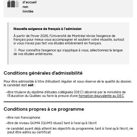
d'accueil
non
limitée
Nouvelle exigence de français à l’admission
À partir de l’hiver 2026, l’Université de Montréal révise l’exigence de
français pour mieux vous accompagner et soutenir votre réussite, surtout
si vous n’avez pas fait vos études entièrement en français.
👇 Pour connaître l’exigence qui s’applique à vous, sélectionnez la langue
de vos études antérieures.
Conditions générales d’admissibilité
Pour être admissible à titre d’étudiant régulier et sous réserve de la qualité du dossier,
le candidat doit
soit
:
être titulaire du diplôme d’études collégiales (DEC) décerné par le ministère de
l’Éducation du Québec ou faire la preuve d’une
formation équivalente au DEC
Conditions propres à ce programme
être non francophone
être de niveau QUM4 (QUM3 réussi) tant à l’oral qu’à l’écrit
le candidat ayant déjà atteint les objectifs du programme, tant à l'oral qu'à l'écrit, ne
peut être admis au certificat