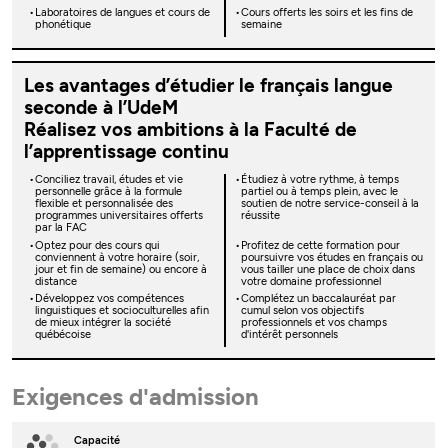
Laboratoires de langues et cours de
Cours offerts les soirs et les fins de
phonétique
semaine
Les avantages d’étudier le français langue
seconde à l’UdeM
Réalisez vos ambitions à la Faculté de
l’apprentissage continu
Conciliez travail, études et vie
Étudiez à votre rythme, à temps
personnelle grâce à la formule
partiel ou à temps plein, avec le
flexible et personnalisée des
soutien de notre service-conseil à la
programmes universitaires offerts
réussite
par la FAC
Optez pour des cours qui
Profitez de cette formation pour
conviennent à votre horaire (soir,
poursuivre vos études en français ou
jour et fin de semaine) ou encore à
vous tailler une place de choix dans
distance
votre domaine professionnel
Développez vos compétences
Complétez un baccalauréat par
linguistiques et socioculturelles afin
cumul selon vos objectifs
de mieux intégrer la société
professionnels et vos champs
québécoise
d'intérêt personnels
Exigences d'admission
Capacité