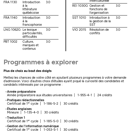
interculturelle
FRA 1130
Introduction
3.0
à la
REI 1030G
Gestion et
3.0
littérature
fonctions de
québécoise
l'organisation
FRA 1140
Introduction
3.0
SST 1010
Introduction à
3.0
à la
la gestion de la
francophonie
SST
LNG 1062G
Le lexique :
3.0
VIO 2015
Résolution de
3.0
particularités,
conflits
difficultés
PBT 1002
Culture,
3.0
marques et
contenus
Programmes à explorer
Plus de choix au bout des doigts
Mettez les chances de votre côté en ajoutant plusieurs programmes à votre demande
d’admission. Voici d’autres choix d’études ayant piqué la curiosité des candidates et
candidats intéressés par ce programme :
Année préparatoire
Année préparatoire aux études universitaires | 1-955-4-1 | 24 crédits
Pratiques rédactionnelles
er
Certificat de 1
cycle | 1-186-5-2 | 30 crédits
Études anglaises
Mineure | 1-135-4-0 | 30 crédits
Traduction 1
er
Certificat de 1
cycle | 1-185-5-0 | 30 crédits
Gestion de l'information numérique
er
Certificat de 1
cycle | 1-053-5-1 | 30 crédits