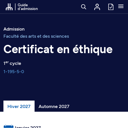
Passer au contenu
Guide
d'admission
Admission
Faculté des arts et des sciences
Certificat en éthique
er
1
cycle
1-195-5-0
Hiver 2027
Automne 2027
Janvier 2027