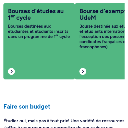
Bourses d'études au
Bourse d'exempt
er
1
cycle
UdeM
Bourses destinées aux
Bourse destinée aux étud
étudiantes et étudiants inscrits
et étudiants internationa
er
dans un programme de 1
cycle
l’exception des personne
candidates françaises ou
francophones)
Faire son budget
Étudier oui, mais pas à tout prix! Une variété de ressources
s’offre à vous pour vous permettre de poursuivre vos