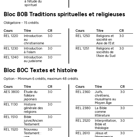
à l'étude du
spirituel
Bloc 80B Traditions spirituelles et religieuses
Obligatoire - 15 crédits.
Cours
Titre
CR
Cours
Titre
CR
REL 1220
Introduction
3.0
REL 1250
Religions et
3.0
au
société en
christianisme
Asie de l’Est
REL 1230
Introduction
3.0
REL 1251
Religions et
3.0
à l'islam
sociétés de
l'Asie du Sud
REL 1240
Introduction
3.0
au judaïsme
Bloc 80C Textes et histoire
Option - Minimum 6 crédits, maximum 48 crédits.
Cours
Titre
CR
Cours
Titre
CR
AES 3800
Étude du
3.0
REL 2360
Juifs,
3.0
folklore
chrétiens,
japonais
musulmans au
Moyen Âge
REL 1130
Histoire
3.0
générale des
REL 2380
La Bible
3.0
religions
comme
littérature
REL 1510
Bible
3.0
juive/Ancien
REL 2520
Interprétation,
3.0
Testament
Bible et
théologie
REL 1520
Nouveau
3.0
Testament :
REL 2610
Jésus et
3.0
une
l'émergence