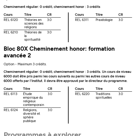
Cheminement régulier: 0 crédit; cheminement honor : 3 crédits
Cours
Titre
CR
Cours
Titre
CR
REL 6120
Théories en
3.0
REL 6311
Praxéologie
3.0
sciences des
religions
REL 6210
Théories de
3.0
la
spiritualité
Bloc 80X Cheminement honor: formation
avancée 2
Option - Maximum 3 crédits.
Cheminement régulier: 0 crédit; cheminement honor : 3 crédits. Un cours de niveau
6000 doit être pris parmi les cours suivants ou parmi les autres cours de niveau
6000 offerts par l'Institut. Il devra être approuvé par le directeur du programme.
Cours
Titre
CR
Cours
Titre
CR
REL 6113
Étude
3.0
REL 6220
Traditions
3.0
empirique du
spirituelles
religieux
contemporain
REL 6124
Religions,
3.0
diversité et
sphère
publique
Programmes à explorer