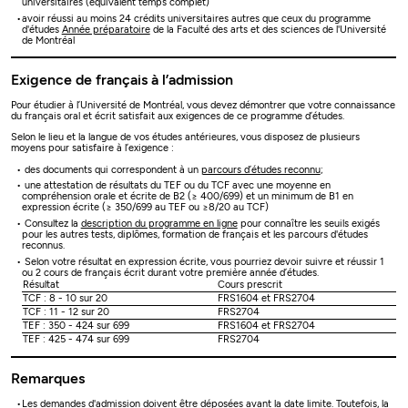
universitaires (équivalent temps complet)
avoir réussi au moins 24 crédits universitaires autres que ceux du programme
d'études
Année préparatoire
de la Faculté des arts et des sciences de l'Université
de Montréal
Exigence de français à l’admission
Pour étudier à l’Université de Montréal, vous devez démontrer que votre connaissance
du français oral et écrit satisfait aux exigences de ce programme d’études.
Selon le lieu et la langue de vos études antérieures, vous disposez de plusieurs
moyens pour satisfaire à l’exigence :
des documents qui correspondent à un
parcours d’études reconnu
;
une attestation de résultats du TEF ou du TCF avec une moyenne en
compréhension orale et écrite de B2 (≥ 400/699) et un minimum de B1 en
expression écrite (≥ 350/699 au TEF ou ≥8/20 au TCF)
Consultez la
description du programme en ligne
pour connaître les seuils exigés
pour les autres tests, diplômes, formation de français et les parcours d'études
reconnus.
Selon votre résultat en expression écrite, vous pourriez devoir suivre et réussir 1
ou 2 cours de français écrit durant votre première année d’études.
Résultat
Cours prescrit
TCF : 8 - 10 sur 20
FRS1604 et FRS2704
TCF : 11 - 12 sur 20
FRS2704
TEF : 350 - 424 sur 699
FRS1604 et FRS2704
TEF : 425 - 474 sur 699
FRS2704
Remarques
Les demandes d'admission doivent être déposées avant la date limite. Toutefois, la