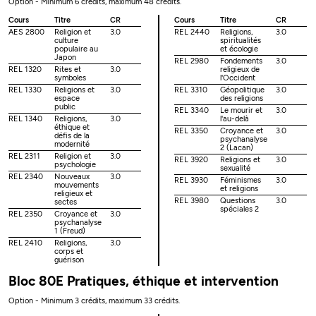
Option - Minimum 6 crédits, maximum 48 crédits.
Cours
Titre
CR
Cours
Titre
CR
AES 2800
Religion et
3.0
REL 2440
Religions,
3.0
culture
spiritualités
populaire au
et écologie
Japon
REL 2980
Fondements
3.0
REL 1320
Rites et
3.0
religieux de
symboles
l'Occident
REL 1330
Religions et
3.0
REL 3310
Géopolitique
3.0
espace
des religions
public
REL 3340
Le mourir et
3.0
REL 1340
Religions,
3.0
l'au-delà
éthique et
REL 3350
Croyance et
3.0
défis de la
psychanalyse
modernité
2 (Lacan)
REL 2311
Religion et
3.0
REL 3920
Religions et
3.0
psychologie
sexualité
REL 2340
Nouveaux
3.0
REL 3930
Féminismes
3.0
mouvements
et religions
religieux et
REL 3980
Questions
3.0
sectes
spéciales 2
REL 2350
Croyance et
3.0
psychanalyse
1 (Freud)
REL 2410
Religions,
3.0
corps et
guérison
Bloc 80E Pratiques, éthique et intervention
Option - Minimum 3 crédits, maximum 33 crédits.