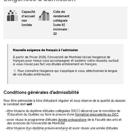
Capacité
Cote de
d'accueil
rendement
non
collégiale
limitée
(cote R)
minimale :
22
Nouvelle exigence de français à l’admission
À partir de l’hiver 2026, l’Université de Montréal révise l’exigence de
français pour mieux vous accompagner et soutenir votre réussite, surtout
si vous n’avez pas fait vos études entièrement en français.
👇 Pour connaître l’exigence qui s’applique à vous, sélectionnez la langue
de vos études antérieures.
Conditions générales d’admissibilité
Pour être admissible à titre d’étudiant régulier et sous réserve de la qualité du dossier,
le candidat doit
soit
:
être titulaire du diplôme d’études collégiales (DEC) décerné par le ministère de
l’Éducation du Québec ou faire la preuve d’une
formation équivalente au DEC
avoir réussi le programme d'études
Année préparatoire
de la Faculté des arts et
des sciences de l'Université de Montréal
être titulaire d’un diplôme préuniversitaire et avoir réussi une année d’études