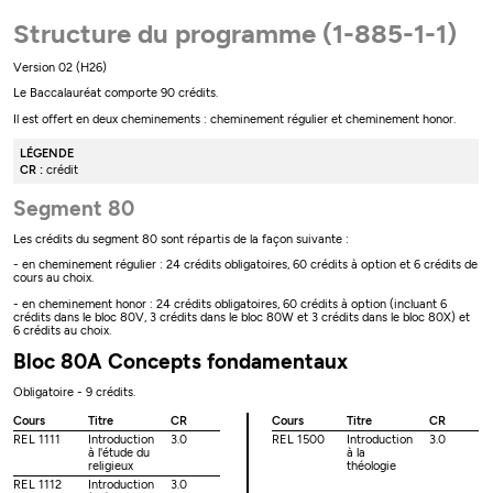
Structure du programme (1-885-1-1)
Version 02 (H26)
Le Baccalauréat comporte 90 crédits.
Il est offert en deux cheminements : cheminement régulier et cheminement honor.
LÉGENDE
CR :
crédit
Segment 80
Les crédits du segment 80 sont répartis de la façon suivante :
- en cheminement régulier : 24 crédits obligatoires, 60 crédits à option et 6 crédits de
cours au choix.
- en cheminement honor : 24 crédits obligatoires, 60 crédits à option (incluant 6
crédits dans le bloc 80V, 3 crédits dans le bloc 80W et 3 crédits dans le bloc 80X) et
6 crédits au choix.
Bloc 80A Concepts fondamentaux
Obligatoire - 9 crédits.
Cours
Titre
CR
Cours
Titre
CR
REL 1111
Introduction
3.0
REL 1500
Introduction
3.0
à l'étude du
à la
religieux
théologie
REL 1112
Introduction
3.0