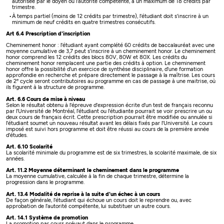
autorisée par le doyen ou l'autorité compétente, à un maximum de 18 crédits par
trimestre.
À temps partiel (moins de 12 crédits par trimestre), l'étudiant doit s'inscrire à un
minimum de neuf crédits en quatre trimestres consécutifs.
Art 6.4 Prescription d'inscription
Cheminement honor : l'étudiant ayant complété 60 crédits de baccalauréat avec une
moyenne cumulative de 3,7 peut s'inscrire à un cheminement honor. Le cheminement
honor comprend les 12 crédits des blocs 80V, 80W et 80X. Les crédits du
cheminement honor remplacent une partie des crédits à option. Le cheminement
honor offre la possibilité d'un exercice de synthèse disciplinaire, d'une formation
approfondie en recherche et prépare directement le passage à la maîtrise. Les cours
e
de 2
cycle seront contributoires au programme en cas de passage à une maitrise, où
ils figurent à la structure de programme.
Art. 6.6 Cours de mise à niveau
Selon le résultat obtenu à l'épreuve d'expression écrite d'un test de français reconnu
par l'Université de Montréal, l'étudiant ou l'étudiante pourrait se voir prescrire un ou
deux cours de français écrit. Cette prescription pourrait être modifiée ou annulée si
l'étudiant soumet un nouveau résultat avant les délais fixés par l'Université. Le cours
imposé est suivi hors programme et doit être réussi au cours de la première année
d'études.
Art. 6.10 Scolarité
La scolarité minimale du programme est de six trimestres, la scolarité maximale, de six
années.
Art. 11.2 Moyenne déterminant le cheminement dans le programme
La moyenne cumulative, calculée à la fin de chaque trimestre, détermine la
progression dans le programme.
Art. 13.4 Modalité de reprise à la suite d'un échec à un cours
De façon générale, l'étudiant qui échoue un cours doit le reprendre ou, avec
approbation de l'autorité compétente, lui substituer un autre cours.
Art. 14.1 Système de promotion
La promotion par cours prévaut dans le programme.