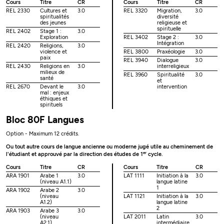
Cours
Titre
CR
Cours
Titre
CR
REL 2330
Cultures et
3.0
REL 3320
Migration,
3.0
spiritualités
diversité
des jeunes
religieuse et
spirituelle
REL 2402
Stage 1 :
3.0
Exploration
REL 3402
Stage 2 :
3.0
Intégration
REL 2420
Religions,
3.0
violence et
REL 3800
Praxéologie
3.0
paix
REL 3940
Dialogue
3.0
REL 2430
Religions en
3.0
interreligieux
milieux de
REL 3960
Spiritualité
3.0
santé
et
REL 2670
Devant le
3.0
intervention
mal : enjeux
éthiques et
spirituels
Bloc 80F Langues
Option - Maximum 12 crédits.
Ou tout autre cours de langue ancienne ou moderne jugé utile au cheminement de
er
l'étudiant et approuvé par la direction des études de 1
cycle.
Cours
Titre
CR
Cours
Titre
CR
ARA 1901
Arabe 1
3.0
LAT 1111
Initiation à la
3.0
(niveau A1.1)
langue latine
1
ARA 1902
Arabe 2
3.0
(niveau
LAT 1121
Initiation à la
3.0
A1.2)
langue latine
2
ARA 1903
Arabe 3
3.0
(niveau
LAT 2011
Latin
3.0
A2.1)
intermédiaire