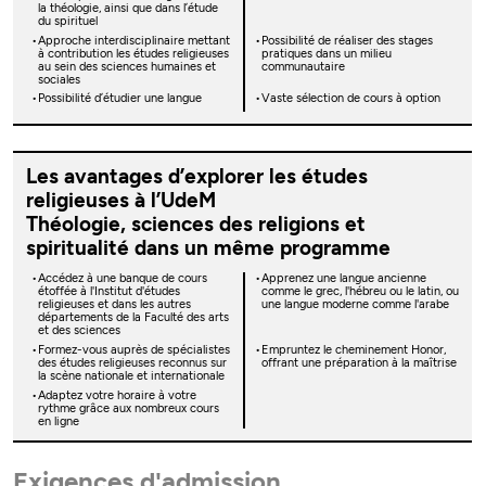
la théologie, ainsi que dans l’étude
du spirituel
Approche interdisciplinaire mettant
Possibilité de réaliser des stages
à contribution les études religieuses
pratiques dans un milieu
au sein des sciences humaines et
communautaire
sociales
Possibilité d’étudier une langue
Vaste sélection de cours à option
Les avantages d’explorer les études
religieuses à l’UdeM
Théologie, sciences des religions et
spiritualité dans un même programme
Accédez à une banque de cours
Apprenez une langue ancienne
étoffée à l'Institut d'études
comme le grec, l'hébreu ou le latin, ou
religieuses et dans les autres
une langue moderne comme l'arabe
départements de la Faculté des arts
et des sciences
Formez-vous auprès de spécialistes
Empruntez le cheminement Honor,
des études religieuses reconnus sur
offrant une préparation à la maîtrise
la scène nationale et internationale
Adaptez votre horaire à votre
rythme grâce aux nombreux cours
en ligne
Exigences d'admission