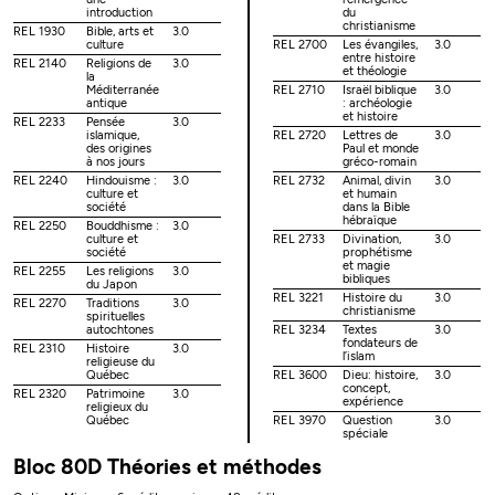
introduction
du
christianisme
REL 1930
Bible, arts et
3.0
culture
REL 2700
Les évangiles,
3.0
entre histoire
REL 2140
Religions de
3.0
et théologie
la
Méditerranée
REL 2710
Israël biblique
3.0
antique
: archéologie
et histoire
REL 2233
Pensée
3.0
islamique,
REL 2720
Lettres de
3.0
des origines
Paul et monde
à nos jours
gréco-romain
REL 2240
Hindouisme :
3.0
REL 2732
Animal, divin
3.0
culture et
et humain
société
dans la Bible
hébraïque
REL 2250
Bouddhisme :
3.0
culture et
REL 2733
Divination,
3.0
société
prophétisme
et magie
REL 2255
Les religions
3.0
bibliques
du Japon
REL 3221
Histoire du
3.0
REL 2270
Traditions
3.0
christianisme
spirituelles
autochtones
REL 3234
Textes
3.0
fondateurs de
REL 2310
Histoire
3.0
l’islam
religieuse du
Québec
REL 3600
Dieu: histoire,
3.0
concept,
REL 2320
Patrimoine
3.0
expérience
religieux du
Québec
REL 3970
Question
3.0
spéciale
Bloc 80D Théories et méthodes