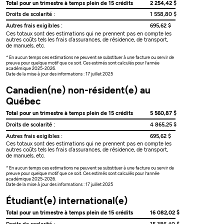
Total pour un trimestre à temps plein de 15 crédits
2 254,42 $
Droits de scolarité :
1 558,80 $
Autres frais exigibles :
695,62 $
Ces totaux sont des estimations qui ne prennent pas en compte les
autres coûts tels les frais d’assurances, de résidence, de transport,
de manuels, etc.
* En aucun temps ces estimations ne peuvent se substituer à une facture ou servir de
preuve pour quelque motif que ce soit. Ces estimés sont calculés pour l’année
académique 2025-2026.
Date de la mise à jour des informations : 17 juillet 2025
Canadien(ne) non-résident(e) au
Québec
Total pour un trimestre à temps plein de 15 crédits
5 560,87 $
Droits de scolarité :
4 865,25 $
Autres frais exigibles :
695,62 $
Ces totaux sont des estimations qui ne prennent pas en compte les
autres coûts tels les frais d’assurances, de résidence, de transport,
de manuels, etc.
* En aucun temps ces estimations ne peuvent se substituer à une facture ou servir de
preuve pour quelque motif que ce soit. Ces estimés sont calculés pour l’année
académique 2025-2026.
Date de la mise à jour des informations : 17 juillet 2025
Étudiant(e) international(e)
Total pour un trimestre à temps plein de 15 crédits
16 082,02 $