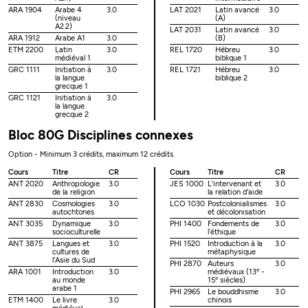
ARA 1904
Arabe 4
3.0
LAT 2021
Latin avancé
3.0
(niveau
(A)
A2.2)
LAT 2031
Latin avancé
3.0
ARA 1912
Arabe A1
3.0
(B)
ETM 2200
Latin
3.0
REL 1720
Hébreu
3.0
médiéval 1
biblique 1
GRC 1111
Initiation à
3.0
REL 1721
Hébreu
3.0
la langue
biblique 2
grecque 1
GRC 1121
Initiation à
3.0
la langue
grecque 2
Bloc 80G Disciplines connexes
Option - Minimum 3 crédits, maximum 12 crédits.
Cours
Titre
CR
Cours
Titre
CR
ANT 2020
Anthropologie
3.0
JES 1000
L'intervenant et
3.0
de la religion
la relation d'aide
ANT 2830
Cosmologies
3.0
LCO 1030
Postcolonialismes
3.0
autochtones
et décolonisation
ANT 3035
Dynamique
3.0
PHI 1400
Fondements de
3.0
socioculturelle
l’éthique
ANT 3875
Langues et
3.0
PHI 1520
Introduction à la
3.0
cultures de
métaphysique
l'Asie du Sud
PHI 2870
Auteurs
3.0
e
ARA 1001
Introduction
3.0
médiévaux (13
-
e
au monde
15
siècles)
arabe 1
PHI 2965
Le bouddhisme
3.0
ETM 1400
Le livre
3.0
chinois