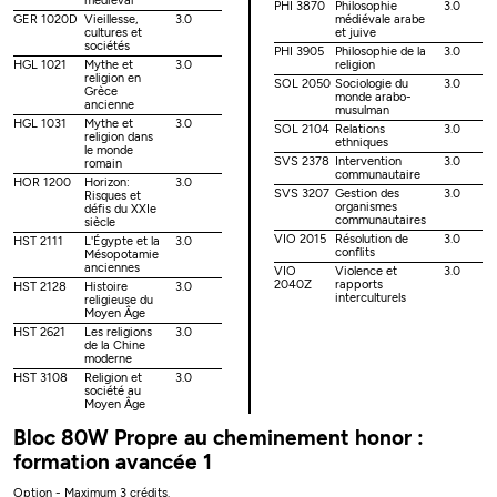
médiéval
PHI 3870
Philosophie
3.0
GER 1020D
Vieillesse,
3.0
médiévale arabe
cultures et
et juive
sociétés
PHI 3905
Philosophie de la
3.0
HGL 1021
Mythe et
3.0
religion
religion en
SOL 2050
Sociologie du
3.0
Grèce
monde arabo-
ancienne
musulman
HGL 1031
Mythe et
3.0
SOL 2104
Relations
3.0
religion dans
ethniques
le monde
SVS 2378
Intervention
3.0
romain
communautaire
HOR 1200
Horizon:
3.0
SVS 3207
Gestion des
3.0
Risques et
organismes
défis du XXIe
communautaires
siècle
VIO 2015
Résolution de
3.0
HST 2111
L'Égypte et la
3.0
conflits
Mésopotamie
anciennes
VIO
Violence et
3.0
2040Z
rapports
HST 2128
Histoire
3.0
interculturels
religieuse du
Moyen Âge
HST 2621
Les religions
3.0
de la Chine
moderne
HST 3108
Religion et
3.0
société au
Moyen Âge
Bloc 80W Propre au cheminement honor :
formation avancée 1
Option - Maximum 3 crédits.