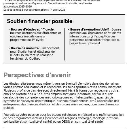
* En aucun temps ces estimations ne peuvent se substituer à une facture ou servir de
preuve pour quelque motif que ce soit. Ces estimés sont calculés pour l’année
académique 2025-2026.
Date de la mise à jour des informations : 17 juillet 2025
Soutien financier possible
er
Bourses d'études au 1
cycle:
Bourse d'exemption UdeM:
Bourse
Bourses destinées aux étudiantes et
destinée aux étudiantes et étudiants
étudiants inscrits dans un
internationaux (à l’exception des
er
programme de 1
cycle
personnes candidates françaises ou
belges francophones)
Bourse de mobilité:
Financement
pour étudiantes et étudiants de
l’UdeM souhaitant se réaliser à
l’extérieur du Québec
Perspectives d'avenir
Les études religieuses vous mènent vers un éventail d’emplois dans des domaines
variés comme l’éducation et la recherche, les soins spirituels et les communications.
Plusieurs profils de carrière sont directement liés à la formation reçue, mais votre
choix ne s’arrête pas là : d’autres emplois sont aussi possibles, car vous aurez
développé des compétences méthodologiques et intellectuelles (capacités de
synthèse et d’analyse, esprit critique, aisance rédactionnelle, etc.) appréciées des
entreprises, des maisons d’édition et des organismes sociaux, communautaires ou
publics.
Poursuivez votre passion pour les études religieuses en faisant une maîtrise dans l’un
de nos programmes d’études (sciences des religions, théologie, théologie pratique,
spiritualité et spiritualité et santé) ou un DESS en spiritualité et santé.