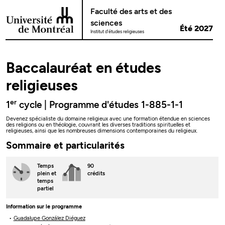
Passer au contenu
Faculté des arts et des
sciences
Été 2027
Institut d'études religieuses
Baccalauréat en études
religieuses
er
1
cycle | Programme d'études 1-885-1-1
Devenez spécialiste du domaine religieux avec une formation étendue en sciences
des religions ou en théologie, couvrant les diverses traditions spirituelles et
religieuses, ainsi que les nombreuses dimensions contemporaines du religieux.
Sommaire et particularités
Temps
90
plein
et
crédits
temps
partiel
Information sur le programme
Guadalupe González Diéguez