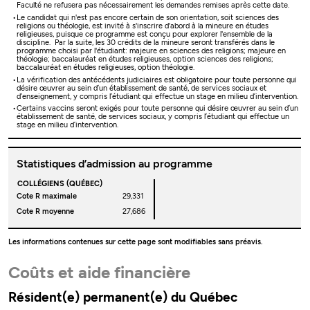
Faculté ne refusera pas nécessairement les demandes remises après cette date.
Le candidat qui n'est pas encore certain de son orientation, soit sciences des
religions ou théologie, est invité à s'inscrire d'abord à la mineure en études
religieuses, puisque ce programme est conçu pour explorer l'ensemble de la
discipline. Par la suite, les 30 crédits de la mineure seront transférés dans le
programme choisi par l'étudiant: majeure en sciences des religions; majeure en
théologie; baccalauréat en études religieuses, option sciences des religions;
baccalauréat en études religieuses, option théologie.
La vérification des antécédents judiciaires est obligatoire pour toute personne qui
désire œuvrer au sein d’un établissement de santé, de services sociaux et
d’enseignement, y compris l’étudiant qui effectue un stage en milieu d’intervention.
Certains vaccins seront exigés pour toute personne qui désire œuvrer au sein d’un
établissement de santé, de services sociaux, y compris l’étudiant qui effectue un
stage en milieu d’intervention.
Statistiques d’admission au programme
COLLÉGIENS (QUÉBEC)
Cote R maximale
29,331
Cote R moyenne
27,686
Les informations contenues sur cette page sont modifiables sans préavis.
Coûts et aide financière
Résident(e) permanent(e) du Québec