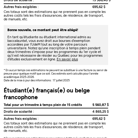
Droits de scolarité :
15 386,40 $
Autres frais exigibles :
695,62 $
Ces totaux sont des estimations qui ne prennent pas en compte les
autres coûts tels les frais d’assurances, de résidence, de transport,
de manuels, etc.
Bonne nouvelle, ce montant peut être allégé!
En tant qu’étudiante ou étudiant international admis au
baccalauréat, vous avez droit aux bourses d’exemption
accordées par l’UdeM tout au long de votre parcours
universitaire. Notez qu’une inscription à temps plein pendant
deux trimestres s’impose pour les programmes du 1er cycle et
qu’il est nécessaire de résider au Québec pour les programmes
d’études exclusivement en ligne.
En savoir plus
* En aucun temps ces estimations ne peuvent se substituer à une facture ou servir de
preuve pour quelque motif que ce soit. Ces estimés sont calculés pour l’année
académique 2025-2026.
Date de la mise à jour des informations : 17 juillet 2025
Étudiant(e) français(e) ou belge
francophone
Total pour un trimestre à temps plein de 15 crédits
5 560,87 $
Droits de scolarité :
4 865,25 $
Autres frais exigibles :
695,62 $
Ces totaux sont des estimations qui ne prennent pas en compte les
autres coûts tels les frais d’assurances, de résidence, de transport,
de manuels, etc.