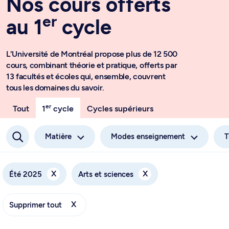
Nos cours offerts
er
au 1
cycle
L'Université de Montréal propose plus de 12 500
cours, combinant théorie et pratique, offerts par
13 facultés et écoles qui, ensemble, couvrent
tous les domaines du savoir.
er
Tout
1
cycle
Cycles supérieurs
Matière
Modes enseignement
T
X
X
Été 2025
Arts et sciences
X
Supprimer tout